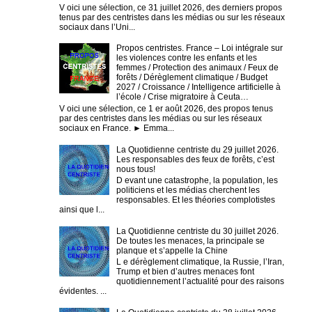
V oici une sélection, ce 31 juillet 2026, des derniers propos
tenus par des centristes dans les médias ou sur les réseaux
sociaux dans l’Uni...
Propos centristes. France – Loi intégrale sur
les violences contre les enfants et les
femmes / Protection des animaux / Feux de
forêts / Dérèglement climatique / Budget
2027 / Croissance / Intelligence artificielle à
l’école / Crise migratoire à Ceuta…
V oici une sélection, ce 1 er août 2026, des propos tenus
par des centristes dans les médias ou sur les réseaux
sociaux en France. ► Emma...
La Quotidienne centriste du 29 juillet 2026.
Les responsables des feux de forêts, c’est
nous tous!
D evant une catastrophe, la population, les
politiciens et les médias cherchent les
responsables. Et les théories complotistes
ainsi que l...
La Quotidienne centriste du 30 juillet 2026.
De toutes les menaces, la principale se
planque et s’appelle la Chine
L e dérèglement climatique, la Russie, l’Iran,
Trump et bien d’autres menaces font
quotidiennement l’actualité pour des raisons
évidentes. ...