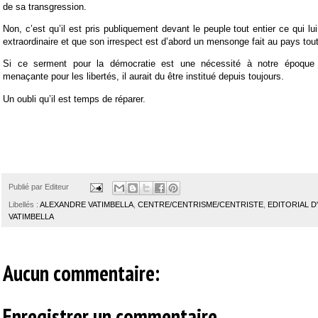
de sa transgression.
Non, c’est qu’il est pris publiquement devant le peuple tout entier ce qui lu
extraordinaire et que son irrespect est d’abord un mensonge fait au pays tout
Si ce serment pour la démocratie est une nécessité à notre époque a
menaçante pour les libertés, il aurait du être institué depuis toujours.
Un oubli qu’il est temps de réparer.
Publié par
Editeur
Libellés :
ALEXANDRE VATIMBELLA
,
CENTRE/CENTRISME/CENTRISTE
,
EDITORIAL 
VATIMBELLA
Aucun commentaire:
Enregistrer un commentaire