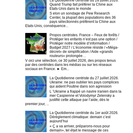
La Quotidienne centriste du 28 juillet 2026.
Quand Trump fait préférer la Chine aux
Etats-Unis dans le monde
S elon un sondage de Pew Research
Center, la plupart des populations des 36
pays sélectionnés préfèrent la Chine aux
Etats-Unis, conséquence...
Propos centristes. France – Feux de forêts /
Protéger les enfants n’est pas une option /
Protéger notre modèle d’information /
Budget 2027 / L’économie résiste / «Méga-
décret» de simplification / Aide «grands
rouleurs» prolongée…
V oici une sélection, ce 30 juillet 2026, des propos tenus
par des centristes dans les médias ou sur les réseaux
sociaux en France. ► Em...
La Quotidienne centriste du 27 juillet 2026.
Ukraine: ne pas oublier les pays complices
qui aident Poutine dans son agression
L ’Ukraine a frappé un navire iranien dans la
mer Caspienne et Volodymyr Zelensky a
justifié cette attaque par l’aide, dès le
premier jour, ...
La Quotidienne centriste du 1er août 2026.
Dérèglement climatique: demain c’est
aujourd’hui
« Ç a va arriver, préparons-nous pour
demain», tel était le message de ces