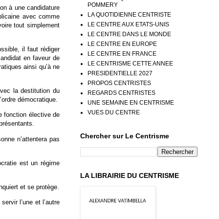
POMMERY
sion à une candidature
LA QUOTIDIENNE CENTRISTE
ublicaine avec comme
LE CENTRE AUX ETATS-UNIS
 voire tout simplement
LE CENTRE DANS LE MONDE
LE CENTRE EN EUROPE
sible, il faut rédiger
LE CENTRE EN FRANCE
candidat en faveur de
LE CENTRISME CETTE ANNEE
ratiques ainsi qu’à ne
PRESIDENTIELLE 2027
PROPOS CENTRISTES
avec la destitution du
REGARDS CENTRISTES
’ordre démocratique.
UNE SEMAINE EN CENTRISME
VUES DU CENTRE
e fonction élective de
eprésentants.
Chercher sur Le Centrisme
rsonne n’attentera pas
ocratie est un régime
LA LIBRAIRIE DU CENTRISME
nquiert et se protège.
ervir l’une et l’autre