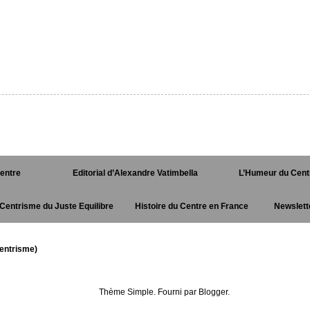
Centre
Editorial d’Alexandre Vatimbella
L’Humeur du Cent
Centrisme du Juste Equilibre
Histoire du Centre en France
Newslett
entrisme)
Thème Simple. Fourni par
Blogger
.