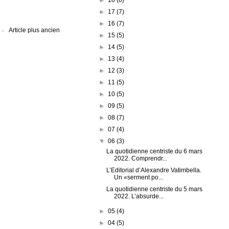
►
17
(7)
►
16
(7)
Article plus ancien
►
15
(5)
►
14
(5)
►
13
(4)
►
12
(3)
►
11
(5)
►
10
(5)
►
09
(5)
►
08
(7)
►
07
(4)
▼
06
(3)
La quotidienne centriste du 6 mars
2022. Comprendr...
L’Editorial d’Alexandre Vatimbella.
Un «serment po...
La quotidienne centriste du 5 mars
2022. L’absurde...
►
05
(4)
►
04
(5)