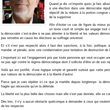
Quand je dis «n’importe quoi» je fais allu
à une élection dans une démocratie rép
objectif de la réduire à la portion congrue
de la supprimer.
Afin d’éviter ce cas de figure du mieux pos
un texte court et simple qui engage tout 
la démocratie c’est-à-dire à ne pas attenter à la liberté et les valeurs démoc
pas remettre en cause les élections au suffrage universel.
Et s’il n’est pas respecté alors il faut des sanctions, à la fois, politique, 
mandat, et pénale, avec une condamnation pour tentative de destruction de l
L’important ici est l’engagement pris par toute personne qui veut occuper un
ne pas agir contre le régime démocratique dont il sollicite d’être un de ses r
Voilà qui est justifié, d’une logique simple et garantit surtout que cette pe
aux valeurs de la démocratie et à la liberté d’autrui.
Parce que je vais répéter ici ce que je martèle depuis longtemps: la dém
fragile qui nécessite qu’on la défende.
La liberté est la plus belle des choses mais elle n’est pas donnée, elle se co
Dès lors, il n’y a aucun obstacle quelconque à demander à ceux qui veulent s
de les respecter.