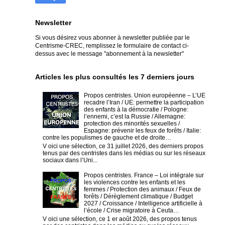
Newsletter
Si vous désirez vous abonner à newsletter publiée par le
Centrisme-CREC,
remplissez le formulaire de contact ci-
dessus avec le message "abonnement à la newsletter"
Articles les plus consultés les 7 derniers jours
Propos centristes. Union européenne – L’UE
recadre l’Iran / UE: permettre la participation
des enfants à la démocratie / Pologne:
l’ennemi, c’est la Russie / Allemagne:
protection des minorités sexuelles /
Espagne: prévenir les feux de forêts / Italie:
contre les populismes de gauche et de droite…
V oici une sélection, ce 31 juillet 2026, des derniers propos
tenus par des centristes dans les médias ou sur les réseaux
sociaux dans l’Uni...
Propos centristes. France – Loi intégrale sur
les violences contre les enfants et les
femmes / Protection des animaux / Feux de
forêts / Dérèglement climatique / Budget
2027 / Croissance / Intelligence artificielle à
l’école / Crise migratoire à Ceuta…
V oici une sélection, ce 1 er août 2026, des propos tenus