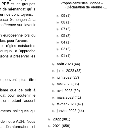
Propos centristes. Monde –
e PPE et les groupes
«Déclaration de Vienne»...
on de mi-mandat qu'ils
our nos concitoyens.
►
09
(1)
espace Schengen à la
►
08
(1)
onférence sur l'avenir
►
07
(2)
on européenne lors du
►
05
(2)
is pour l'avenir.
►
04
(1)
les règles existantes
►
03
(2)
ourquoi, à l'approche
►
01
(1)
geons à préserver les
►
août 2023
(44)
►
juillet 2023
(33)
►
juin 2023
(27)
e peuvent plus être
►
mai 2023
(36)
alisme que ce soit à
►
avril 2023
(30)
at pour soutenir le
►
mars 2023
(41)
s, en mettant l'accent
►
février 2023
(47)
►
janvier 2023
(44)
ments politiques qui
►
2022
(981)
ie de notre ADN. Nous
►
2021
(658)
a désinformation et