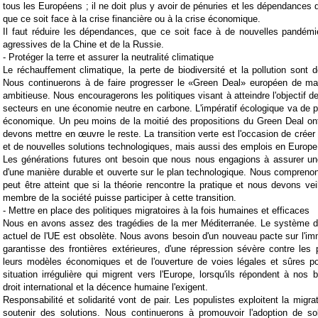
tous les Européens ; il ne doit plus y avoir de pénuries et les dépendances d
que ce soit face à la crise financière ou à la crise économique.
Il faut réduire les dépendances, que ce soit face à de nouvelles pandémi
agressives de la Chine et de la Russie.
- Protéger la terre et assurer la neutralité climatique
Le réchauffement climatique, la perte de biodiversité et la pollution sont d
Nous continuerons à de faire progresser le «Green Deal» européen de ma
ambitieuse. Nous encouragerons les politiques visant à atteindre l'objectif d
secteurs en une économie neutre en carbone. L'impératif écologique va de pa
économique. Un peu moins de la moitié des propositions du Green Deal on
devons mettre en œuvre le reste. La transition verte est l'occasion de créer
et de nouvelles solutions technologiques, mais aussi des emplois en Europe
Les générations futures ont besoin que nous nous engagions à assurer une
d'une manière durable et ouverte sur le plan technologique. Nous comprenon
peut être atteint que si la théorie rencontre la pratique et nous devons ve
membre de la société puisse participer à cette transition.
- Mettre en place des politiques migratoires à la fois humaines et efficaces
Nous en avons assez des tragédies de la mer Méditerranée. Le système d'a
actuel de l'UE est obsolète. Nous avons besoin d'un nouveau pacte sur l'immi
garantisse des frontières extérieures, d'une répression sévère contre le
leurs modèles économiques et de l'ouverture de voies légales et sûres p
situation irrégulière qui migrent vers l'Europe, lorsqu'ils répondent à nos 
droit international et la décence humaine l'exigent.
Responsabilité et solidarité vont de pair. Les populistes exploitent la migr
soutenir des solutions. Nous continuerons à promouvoir l'adoption de sol