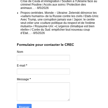
Crise de Ceuta et immigration / Soutien à l’Ukraine face au
criminel Poutine / Accès aux soins / Protection des
animaux…
- 8/5/2026
Propos centristes. Monde – Ukraine: Zelenski dénonce les
«safaris humains» de la Russie contre les civils / Etats-Unis:
Avec Trump, une corruption jamais vue / Japon: le centre
veut créer une «culture politique du respect et de l'estime
mutuels» / Royaume-Uni: «L’urgence climatique est bien
réelle» / Corée du Sud: empêcher tout nouveau coup
d’Etat…
- 8/5/2026
Formulaire pour contacter le CREC
Nom
E-mail
*
Message
*