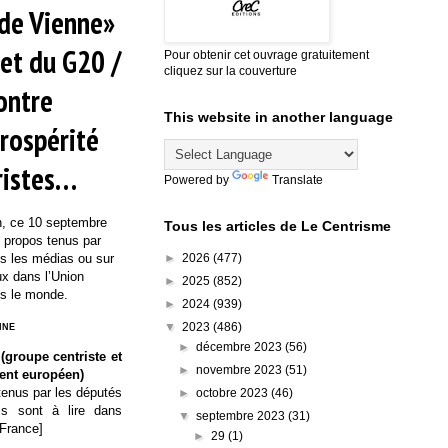
 de Vienne»
met du G20 /
Pour obtenir cet ouvrage gratuitement
cliquez sur la couverture
ontre
This website in another language
Prospérité
tristes…
Powered by
Translate
on, ce 10 septembre
Tous les articles de Le Centrisme
s propos tenus par
►
2026
(477)
ns les médias ou sur
ux dans l’Union
►
2025
(852)
s le monde.
►
2024
(939)
nne
▼
2023
(486)
►
décembre 2023
(56)
groupe centriste et
►
novembre 2023
(51)
ment européen)
tenus par les députés
►
octobre 2023
(46)
is sont à lire dans
▼
septembre 2023
(31)
 France]
►
29
(1)