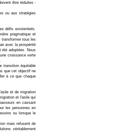
oivent être réduites -
es ou aux stratégies
es défis existentiels.
nière pragmatique et
e transformer tous les
ir avec la prospérité
t été adoptées. Nous
 une croissance verte
.
 transition équitable
s que cet objectif ne
iller à ce que chaque
sile et de migration
gration et l'asile qui
s passeurs en cassant
our les personnes en
besoins ou lorsque le
ation mais refusent de
utions véritablement