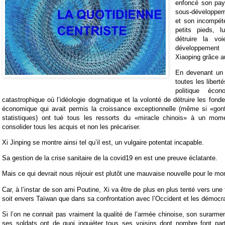
enfoncé son pays
sous-développe
et son incompéte
petits pieds, l
détruire la vo
développement
Xiaoping grâce 
En devenant un 
toutes les libert
politique éco
catastrophique où l’idéologie dogmatique et la volonté de détruire les fond
économique qui avait permis la croissance exceptionnelle (même si «gon
statistiques) ont tué tous les ressorts du «miracle chinois» à un momen
consolider tous les acquis et non les précariser.
Xi Jinping se montre ainsi tel qu’il est, un vulgaire potentat incapable.
Sa gestion de la crise sanitaire de la covid19 en est une preuve éclatante.
Mais ce qui devrait nous réjouir est plutôt une mauvaise nouvelle pour le mo
Car, à l’instar de son ami Poutine, Xi va être de plus en plus tenté vers une
soit envers Taïwan que dans sa confrontation avec l’Occident et les démocra
Si l’on ne connait pas vraiment la qualité de l’armée chinoise, son surarm
ses soldats ont de quoi inquiéter tous ses voisins dont nombre font part