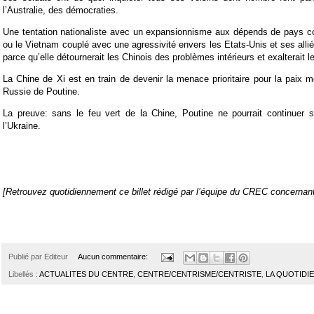
l’Australie, des démocraties.
Une tentation nationaliste avec un expansionnisme aux dépends de pays c
ou le Vietnam couplé avec une agressivité envers les Etats-Unis et ses allié
parce qu’elle détournerait les Chinois des problèmes intérieurs et exalterait 
La Chine de Xi est en train de devenir la menace prioritaire pour la paix m
Russie de Poutine.
La preuve: sans le feu vert de la Chine, Poutine ne pourrait continuer 
l’Ukraine.
[Retrouvez quotidiennement ce billet rédigé par l’équipe du CREC concernant l
Publié par
Editeur
Aucun commentaire:
Libellés :
ACTUALITES DU CENTRE
,
CENTRE/CENTRISME/CENTRISTE
,
LA QUOTIDI