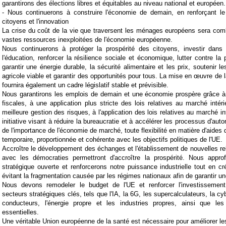
garantirons des élections libres et équitables au niveau national et européen.
- Nous continuerons à construire l'économie de demain, en renforçant le
citoyens et l'innovation
La crise du coût de la vie que traversent les ménages européens sera comb
vastes ressources inexploitées de l'économie européenne.
Nous continuerons à protéger la prospérité des citoyens, investir dan
l'éducation, renforcer la résilience sociale et économique, lutter contre la pa
garantir une énergie durable, la sécurité alimentaire et les prix, soutenir 
agricole viable et garantir des opportunités pour tous. La mise en œuvre de l
fournira également un cadre législatif stable et prévisible.
Nous garantirons les emplois de demain et une économie prospère grâce à 
fiscales, à une application plus stricte des lois relatives au marché intér
meilleure gestion des risques, à l'application des lois relatives au marché in
initiative visant à réduire la bureaucratie et à accélérer les processus d'aut
de l'importance de l'économie de marché, toute flexibilité en matière d'aides d'
temporaire, proportionnée et cohérente avec les objectifs politiques de l'UE.
Accroître le développement des échanges et l'établissement de nouvelles r
avec les démocraties permettront d'accroître la prospérité. Nous approf
stratégique ouverte et renforcerons notre puissance industrielle tout en c
évitant la fragmentation causée par les régimes nationaux afin de garantir une
Nous devons remodeler le budget de l'UE et renforcer l'investissemen
secteurs stratégiques clés, tels que l'IA, la 6G, les supercalculateurs, la cy
conducteurs, l'énergie propre et les industries propres, ainsi que le
essentielles.
Une véritable Union européenne de la santé est nécessaire pour améliorer le