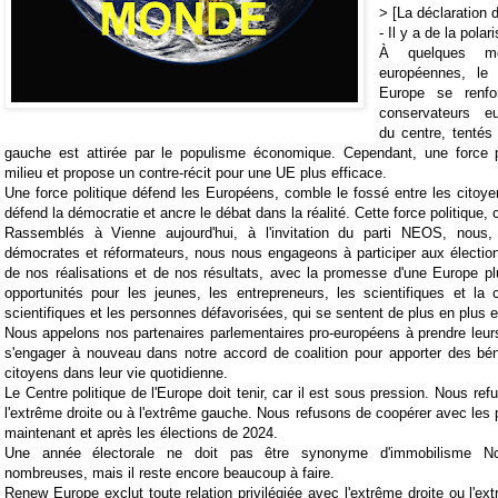
> [La déclaration 
- Il y a de la polar
À quelques mo
européennes, le 
Europe se renfor
conservateurs eu
du centre, tentés p
gauche est attirée par le populisme économique. Cependant, une force p
milieu et propose un contre-récit pour une UE plus efficace.
Une force politique défend les Européens, comble le fossé entre les citoyens
défend la démocratie et ancre le débat dans la réalité. Cette force politique
Rassemblés à Vienne aujourd'hui, à l'invitation du parti NEOS, nous, l
démocrates et réformateurs, nous nous engageons à participer aux électio
de nos réalisations et de nos résultats, avec la promesse d'une Europe pl
opportunités pour les jeunes, les entrepreneurs, les scientifiques et la
scientifiques et les personnes défavorisées, qui se sentent de plus en plus 
Nous appelons nos partenaires parlementaires pro-européens à prendre leurs
s'engager à nouveau dans notre accord de coalition pour apporter des bén
citoyens dans leur vie quotidienne.
Le Centre politique de l'Europe doit tenir, car il est sous pression. Nous ref
l'extrême droite ou à l'extrême gauche. Nous refusons de coopérer avec les p
maintenant et après les élections de 2024.
Une année électorale ne doit pas être synonyme d'immobilisme Nos
nombreuses, mais il reste encore beaucoup à faire.
Renew Europe exclut toute relation privilégiée avec l'extrême droite ou l'e