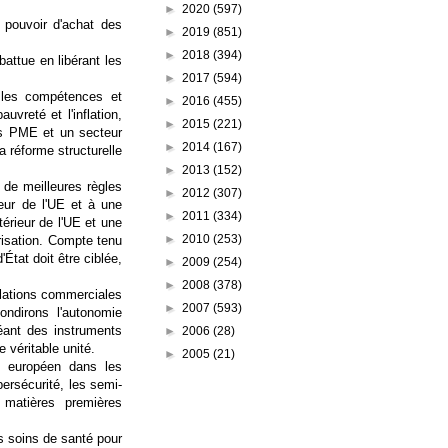
►
2020
(597)
 pouvoir d'achat des
►
2019
(851)
►
2018
(394)
attue en libérant les
►
2017
(594)
s les compétences et
►
2016
(455)
uvreté et l'inflation,
►
2015
(221)
les PME et un secteur
►
2014
(167)
a réforme structurelle
►
2013
(152)
de meilleures règles
►
2012
(307)
ieur de l'UE et à une
►
2011
(334)
térieur de l'UE et une
►
2010
(253)
orisation. Compte tenu
État doit être ciblée,
►
2009
(254)
►
2008
(378)
elations commerciales
►
2007
(593)
ondirons l'autonomie
réant des instruments
►
2006
(28)
 véritable unité.
►
2005
(21)
t européen dans les
bersécurité, les semi-
s matières premières
s soins de santé pour