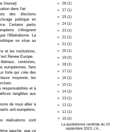
►
28
(1)
de Vienne]
isation dans l'air
►
27
(1)
is des élections
►
25
(1)
clivage politique en
►
24
(1)
ce. Certains partis
ropéens s'éloignent
►
23
(1)
ar l'illibéralisme. La
►
22
(1)
olitique se situe au
►
21
(1)
►
20
(1)
 et les institutions,
, c'est Renew Europe.
►
19
(2)
ibéraux, centristes,
►
18
(1)
ns européennes, fiers
►
17
(1)
us forte qui crée des
 classe moyenne, les
►
16
(1)
exclues.
►
15
(1)
 responsabilités et à
►
14
(1)
éfices tangibles aux
►
13
(1)
usons de nous allier à
►
12
(1)
artis anti-européens,
►
11
(1)
▼
10
(2)
 réalisations sont
La quotidienne centriste du 10
septembre 2023. L’é...
xtrême gauche, que ce