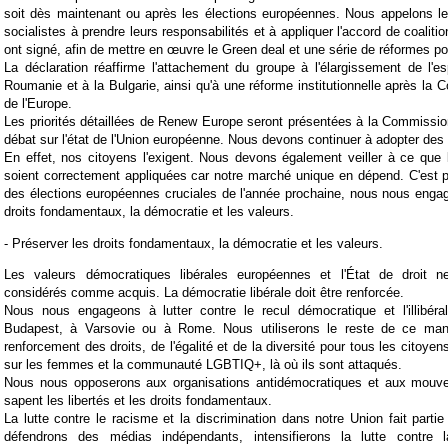
soit dès maintenant ou après les élections européennes. Nous appelons l
socialistes à prendre leurs responsabilités et à appliquer l'accord de coaliti
ont signé, afin de mettre en œuvre le Green deal et une série de réformes p
La déclaration réaffirme l'attachement du groupe à l'élargissement de l'
Roumanie et à la Bulgarie, ainsi qu'à une réforme institutionnelle après la C
de l'Europe.
Les priorités détaillées de Renew Europe seront présentées à la Commissi
débat sur l'état de l'Union européenne. Nous devons continuer à adopter des lo
En effet, nos citoyens l'exigent. Nous devons également veiller à ce que 
soient correctement appliquées car notre marché unique en dépend. C'est p
des élections européennes cruciales de l'année prochaine, nous nous enga
droits fondamentaux, la démocratie et les valeurs.
- Préserver les droits fondamentaux, la démocratie et les valeurs.
Les valeurs démocratiques libérales européennes et l'État de droit n
considérés comme acquis. La démocratie libérale doit être renforcée.
Nous nous engageons à lutter contre le recul démocratique et l'illibér
Budapest, à Varsovie ou à Rome. Nous utiliserons le reste de ce mand
renforcement des droits, de l'égalité et de la diversité pour tous les citoyen
sur les femmes et la communauté LGBTIQ+, là où ils sont attaqués.
Nous nous opposerons aux organisations antidémocratiques et aux mouve
sapent les libertés et les droits fondamentaux.
La lutte contre le racisme et la discrimination dans notre Union fait part
défendrons des médias indépendants, intensifierons la lutte contre l