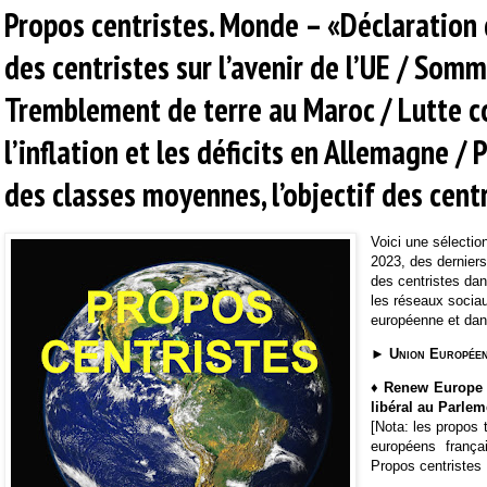
Propos centristes. Monde – «Déclaration
des centristes sur l’avenir de l’UE / Som
Tremblement de terre au Maroc / Lutte c
l’inflation et les déficits en Allemagne / 
des classes moyennes, l’objectif des cen
Voici une sélecti
2023, des dernier
des centristes da
les réseaux socia
européenne et dan
►
Union Europée
♦ Renew Europe (
libéral au Parle
[Nota: les propos 
européens frança
Propos centristes