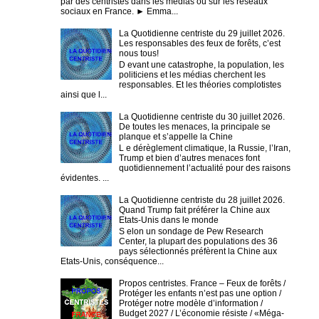
par des centristes dans les médias ou sur les réseaux
sociaux en France. ► Emma...
La Quotidienne centriste du 29 juillet 2026.
Les responsables des feux de forêts, c’est
nous tous!
D evant une catastrophe, la population, les
politiciens et les médias cherchent les
responsables. Et les théories complotistes
ainsi que l...
La Quotidienne centriste du 30 juillet 2026.
De toutes les menaces, la principale se
planque et s’appelle la Chine
L e dérèglement climatique, la Russie, l’Iran,
Trump et bien d’autres menaces font
quotidiennement l’actualité pour des raisons
évidentes. ...
La Quotidienne centriste du 28 juillet 2026.
Quand Trump fait préférer la Chine aux
Etats-Unis dans le monde
S elon un sondage de Pew Research
Center, la plupart des populations des 36
pays sélectionnés préfèrent la Chine aux
Etats-Unis, conséquence...
Propos centristes. France – Feux de forêts /
Protéger les enfants n’est pas une option /
Protéger notre modèle d’information /
Budget 2027 / L’économie résiste / «Méga-