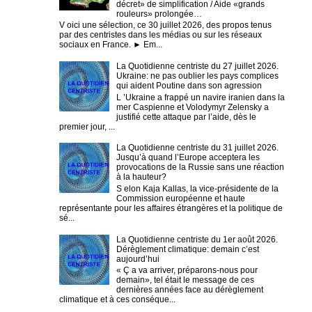
décret» de simplification / Aide «grands
rouleurs» prolongée…
V oici une sélection, ce 30 juillet 2026, des propos tenus
par des centristes dans les médias ou sur les réseaux
sociaux en France. ► Em...
La Quotidienne centriste du 27 juillet 2026.
Ukraine: ne pas oublier les pays complices
qui aident Poutine dans son agression
L ’Ukraine a frappé un navire iranien dans la
mer Caspienne et Volodymyr Zelensky a
justifié cette attaque par l’aide, dès le
premier jour, ...
La Quotidienne centriste du 31 juillet 2026.
Jusqu’à quand l’Europe acceptera les
provocations de la Russie sans une réaction
à la hauteur?
S elon Kaja Kallas, la vice-présidente de la
Commission européenne et haute
représentante pour les affaires étrangères et la politique de
sé...
La Quotidienne centriste du 1er août 2026.
Dérèglement climatique: demain c’est
aujourd’hui
« Ç a va arriver, préparons-nous pour
demain», tel était le message de ces
dernières années face au dérèglement
climatique et à ces conséque...