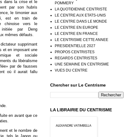
 dans la crise et le
POMMERY
ment par son hubris
LA QUOTIDIENNE CENTRISTE
nce, le timonier aux
LE CENTRE AUX ETATS-UNIS
ui, est en train de
LE CENTRE DANS LE MONDE
ie chinoise vers le
LE CENTRE EN EUROPE
 initiée par Deng
LE CENTRE EN FRANCE
aux mêmes défauts.
LE CENTRISME CETTE ANNEE
dictateur supprimant
PRESIDENTIELLE 2027
és et en imposant une
PROPOS CENTRISTES
nomique et sociale
REGARDS CENTRISTES
ements du libéralisme
UNE SEMAINE EN CENTRISME
flée» par de fausses
VUES DU CENTRE
t où il aurait fallu
Chercher sur Le Centrisme
nde.
LA LIBRAIRIE DU CENTRISME
 fuite en avant que ce
ties.
ement et le nombre de
ie, tels le Japon ou