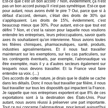
Est-ce que c'est un bon accord ? Non, évidemment, ça n'est
pas un bon accord puisqu'il n'est pas symétrique. Est-ce que
pour autant, nous avons évité le pire ? Oui, parce que si à
défaut d'accord, demain, c'était des droits de 30% qui
s'appliquaient. Les droits de 15%, évidemment, c'est
beaucoup mieux que 30%. Pour autant, est-ce que tout est
défini ? Non, et c'est la raison pour laquelle nous voulions
entendre les entreprises, leurs préoccupations, savoir quels
axes ils souhaitaient qu'on intervienne. Nous avions toutes
les filières chimiques, pharmaceutiques, santé, produits,
industries agroalimentaires. Et il nous faut travailler
maintenant sur les exemptions, sur les cas particuliers, sur
les contingents éventuels, par exemple, l'aéronautique va
être exemptée, mais il y a d'autres secteurs également sur
lesquels nous devons travailler. Et la France veut faire
entendre sa voix. (…)
Des accords de cette nature, je dirais que le diable se cache
dans les détails. Donc il nous faut travailler par filière, il nous
faut travailler sur tous les dispositifs qui impactent la France.
Je rappelle que nos entreprises exportent et que 8% de ces
exportations sont à la destination des États-Unis. Pour
autant, nous avons réussi à préserver une part importante.
Tout ce qui concerne l'aéronautique, pour lequel aujourd'hui