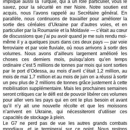
implique aussi la Turquie, qui a un rôle particulier, vous le
savez, pour la sécurité en mer Noire. Notre soutien est
acquis, nous l’avons rappelé au Secrétaire général. En
parallèle, nous continuons de travailler pour améliorer la
sortie des céréales d’Ukraine par d’autres voies, et en
particulier par la Roumanie et la Moldavie — c’était au cœur
de discussions que j’ai pu avoir quand je me suis rendu moi-
même il y a quelques jours dans ces deux pays — par voie
ferroviaire et par voie fluviale, où nous arrivons à sortir des
volumes. Nous avons d’ailleurs largement amélioré les
choses ces derniers mois, puisqu’alors qu’en temps
ordinaire c’est 5 millions de tonnes par mois qui sont sorties
par le port d’Odessa, au mois d’avril c’était 1,2 million, au
mois de mai 1,7 million et au mois de juin on a réussi à sortir
un peu plus de 2 millions de tonnes grâce justement à cette
mobilisation supplémentaire. Mais les prochaines semaines
seront critiques car le défi est de pouvoir libérer ces volumes
pour aller vers les pays qui en ont le plus besoin et avant
qu’il n’y ait une nouvelle récolte et que les moissons
n’arrivent en Ukraine, qui nécessiteront d’utiliser ces
capacités de stockage à plein.
Le G7 ne perd pas de vue les autres grands combats
mondiaux, et je terminerai sur ce point. Nous restons