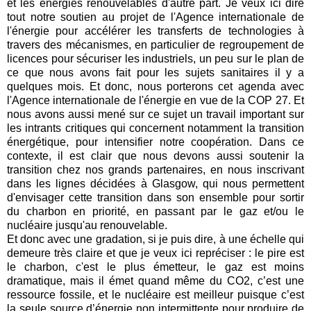
et les énergies renouvelables d'autre part. Je veux ici dire
tout notre soutien au projet de l'Agence internationale de
l'énergie pour accélérer les transferts de technologies à
travers des mécanismes, en particulier de regroupement de
licences pour sécuriser les industriels, un peu sur le plan de
ce que nous avons fait pour les sujets sanitaires il y a
quelques mois. Et donc, nous porterons cet agenda avec
l'Agence internationale de l'énergie en vue de la COP 27. Et
nous avons aussi mené sur ce sujet un travail important sur
les intrants critiques qui concernent notamment la transition
énergétique, pour intensifier notre coopération. Dans ce
contexte, il est clair que nous devons aussi soutenir la
transition chez nos grands partenaires, en nous inscrivant
dans les lignes décidées à Glasgow, qui nous permettent
d'envisager cette transition dans son ensemble pour sortir
du charbon en priorité, en passant par le gaz et/ou le
nucléaire jusqu'au renouvelable.
Et donc avec une gradation, si je puis dire, à une échelle qui
demeure très claire et que je veux ici repréciser : le pire est
le charbon, c'est le plus émetteur, le gaz est moins
dramatique, mais il émet quand même du CO2, c’est une
ressource fossile, et le nucléaire est meilleur puisque c’est
la seule source d’énergie non intermittente pour produire de