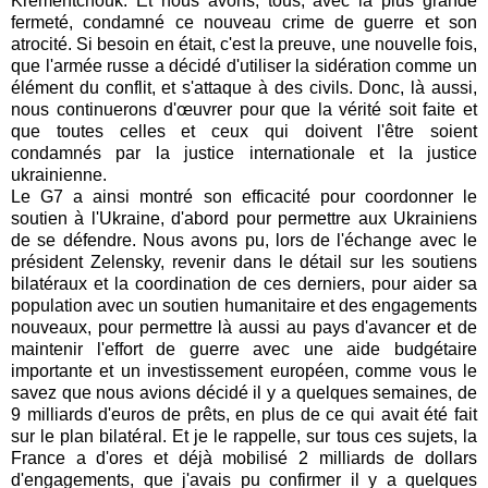
Krementchouk. Et nous avons, tous, avec la plus grande
fermeté, condamné ce nouveau crime de guerre et son
atrocité. Si besoin en était, c'est la preuve, une nouvelle fois,
que l'armée russe a décidé d'utiliser la sidération comme un
élément du conflit, et s'attaque à des civils. Donc, là aussi,
nous continuerons d'œuvrer pour que la vérité soit faite et
que toutes celles et ceux qui doivent l'être soient
condamnés par la justice internationale et la justice
ukrainienne.
Le G7 a ainsi montré son efficacité pour coordonner le
soutien à l'Ukraine, d'abord pour permettre aux Ukrainiens
de se défendre. Nous avons pu, lors de l'échange avec le
président Zelensky, revenir dans le détail sur les soutiens
bilatéraux et la coordination de ces derniers, pour aider sa
population avec un soutien humanitaire et des engagements
nouveaux, pour permettre là aussi au pays d'avancer et de
maintenir l'effort de guerre avec une aide budgétaire
importante et un investissement européen, comme vous le
savez que nous avions décidé il y a quelques semaines, de
9 milliards d'euros de prêts, en plus de ce qui avait été fait
sur le plan bilatéral. Et je le rappelle, sur tous ces sujets, la
France a d'ores et déjà mobilisé 2 milliards de dollars
d'engagements, que j'avais pu confirmer il y a quelques