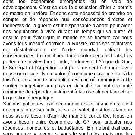
dans les économies émergentes ou en voie de
développement. C’est ce que la discussion d'hier a permis
de mettre en lumière. Et donc cette nécessité de prendre en
compte et de répondre aux conséquences directes et
indirectes de la guerre est indispensable d'abord pour aider
nos populations à vivre durant un temps qui va durer, et
ensuite pour éviter que le monde ne se fracture car nous
avons tous mesuré combien la Russie, dans ses tentatives
de déstabilisation de l'ordre mondial, utilisait les
conséquences du conflit pour faire douter certains Etats. Les
partenaires invités hier : l'Inde, l'Indonésie, l'Afrique du Sud,
le Sénégal et l'Argentine, ont pu largement échanger avec
nous sur ce sujet. Notre volonté commune d'avancer sur à la
fois l'organisation de nos politiques macroéconomiques et le
soutien budgétaire aux pays en difficulté, sur notre volonté
commune de répondre justement à la crise alimentaire et sur
la question énergétique.
Sur nos politiques macroéconomiques et financières, c'est
une question essentielle, et sur ce volet, il est très clair que
nous avons besoin d'agir de manière concertée. Nous en
avons besoin entre économies du G7 pour articuler nos
réponses monétaires et budgétaires. En notant d'ailleurs,
vous pourrez y revenir si vous le souhaitez, mais que les