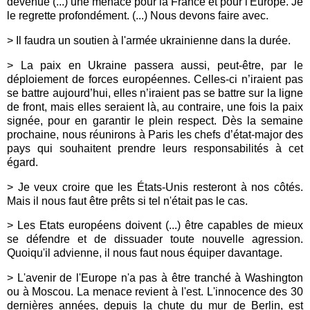
devenue (...) une menace pour la France et pour l'Europe. Je
le regrette profondément. (...) Nous devons faire avec.
> Il faudra un soutien à l'armée ukrainienne dans la durée.
> La paix en Ukraine passera aussi, peut-être, par le
déploiement de forces européennes. Celles-ci n’iraient pas
se battre aujourd’hui, elles n’iraient pas se battre sur la ligne
de front, mais elles seraient là, au contraire, une fois la paix
signée, pour en garantir le plein respect. Dès la semaine
prochaine, nous réunirons à Paris les chefs d’état-major des
pays qui souhaitent prendre leurs responsabilités à cet
égard.
> Je veux croire que les États-Unis resteront à nos côtés.
Mais il nous faut être prêts si tel n'était pas le cas.
> Les Etats européens doivent (...) être capables de mieux
se défendre et de dissuader toute nouvelle agression.
Quoiqu'il advienne, il nous faut nous équiper davantage.
> L'avenir de l'Europe n'a pas à être tranché à Washington
ou à Moscou. La menace revient à l'est. L'innocence des 30
dernières années, depuis la chute du mur de Berlin, est