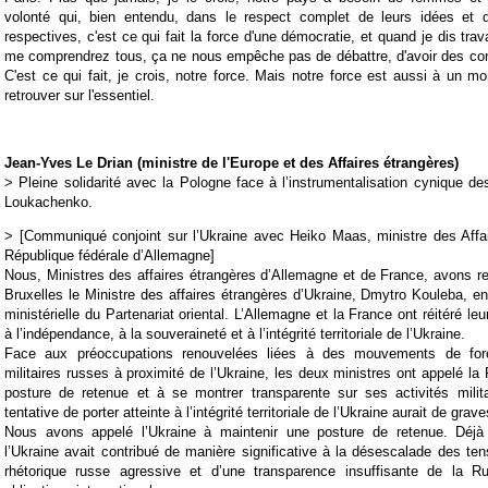
volonté qui, bien entendu, dans le respect complet de leurs idées et 
respectives, c'est ce qui fait la force d'une démocratie, et quand je dis tra
me comprendrez tous, ça ne nous empêche pas de débattre, d'avoir des con
C'est ce qui fait, je crois, notre force. Mais notre force est aussi à un
retrouver sur l'essentiel.
Jean-Yves Le Drian (ministre de l'Europe et des Affaires étrangères)
> Pleine solidarité avec la
Pologne
face à l’instrumentalisation cynique de
Loukachenko.
> [Communiqué conjoint sur l’Ukraine avec Heiko Maas, ministre des Affai
République fédérale d’Allemagne]
Nous, Ministres des affaires étrangères d’Allemagne et de France, avons re
Bruxelles le Ministre des affaires étrangères d’Ukraine, Dmytro Kouleba, e
ministérielle du Partenariat oriental. L’Allemagne et la France ont réitéré leu
à l’indépendance, à la souveraineté et à l’intégrité territoriale de l’Ukraine.
Face aux préoccupations renouvelées liées à des mouvements de for
militaires russes à proximité de l’Ukraine, les deux ministres ont appelé la
posture de retenue et à se montrer transparente sur ses activités milita
tentative de porter atteinte à l’intégrité territoriale de l’Ukraine aurait de gr
Nous avons appelé l’Ukraine à maintenir une posture de retenue. Déjà
l’Ukraine avait contribué de manière significative à la désescalade des ten
rhétorique russe agressive et d’une transparence insuffisante de la 