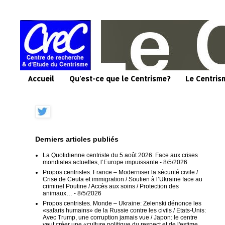
Accueil
Qu'est-ce que le Centrisme?
Le Centris
Derniers articles publiés
La Quotidienne centriste du 5 août 2026. Face aux crises
mondiales actuelles, l’Europe impuissante
- 8/5/2026
Propos centristes. France – Moderniser la sécurité civile /
Crise de Ceuta et immigration / Soutien à l’Ukraine face au
criminel Poutine / Accès aux soins / Protection des
animaux…
- 8/5/2026
Propos centristes. Monde – Ukraine: Zelenski dénonce les
«safaris humains» de la Russie contre les civils / Etats-Unis:
Avec Trump, une corruption jamais vue / Japon: le centre
veut créer une «culture politique du respect et de l'estime