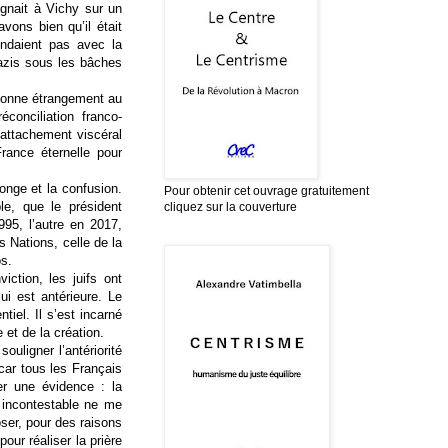
égnait à Vichy sur un
vons bien qu’il était
ondaient pas avec la
nazis sous les bâches
 sonne étrangement au
conciliation franco-
l’attachement viscéral
rance éternelle pour
songe et la confusion.
Pour obtenir cet ouvrage gratuitement
le, que le p
résident
cliquez sur la couverture
95, l’autre en 2017,
s Nations, celle de la
os.
ction, les juifs ont
ui est antérieure. Le
iel. Il s’est incarné
et de la création.
souligner l’antériorité
 car tous les Français
er une évidence : la
é incontestable ne me
oser, pour des raisons
our réaliser la prière