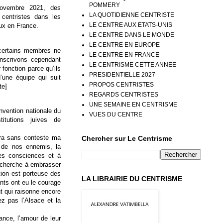
POMMERY
novembre 2021, des
LA QUOTIDIENNE CENTRISTE
 centristes dans les
LE CENTRE AUX ETATS-UNIS
ux en France.
LE CENTRE DANS LE MONDE
LE CENTRE EN EUROPE
certains membres ne
LE CENTRE EN FRANCE
anscrivons cependant
LE CENTRISME CETTE ANNEE
 fonction parce qu’ils
PRESIDENTIELLE 2027
d’une équipe qui suit
PROPOS CENTRISTES
te]
REGARDS CENTRISTES
UNE SEMAINE EN CENTRISME
nvention nationale du
VUES DU CENTRE
titutions juives de
era sans conteste ma
Chercher sur Le Centrisme
re de nos ennemis, la
des consciences et à
le cherche à embrasser
tion est porteuse des
LA LIBRAIRIE DU CENTRISME
ants ont eu le courage
t qui raisonne encore
z pas l’Alsace et la
rance, l’amour de leur