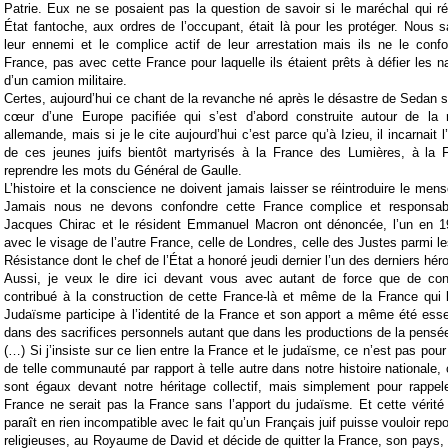
Patrie. Eux ne se posaient pas la question de savoir si le maréchal qui r
État fantoche, aux ordres de l’occupant, était là pour les protéger. Nous sa
leur ennemi et le complice actif de leur arrestation mais ils ne le conf
France, pas avec cette France pour laquelle ils étaient prêts à défier les 
d’un camion militaire.
Certes, aujourd’hui ce chant de la revanche né après le désastre de Sedan
cœur d’une Europe pacifiée qui s’est d’abord construite autour de la ré
allemande, mais si je le cite aujourd’hui c’est parce qu’à Izieu, il incarnait 
de ces jeunes juifs bientôt martyrisés à la France des Lumières, à la F
reprendre les mots du Général de Gaulle.
L’histoire et la conscience ne doivent jamais laisser se réintroduire le men
Jamais nous ne devons confondre cette France c
omplice et responsab
Jacques Chirac e
t le
résident Emmanuel Macron ont dénoncée, l’un en 19
avec le visage de l’autre France, celle de Londres, celle des Justes parmi le
Résistance dont le chef de l’État a honoré jeudi dernier l’un des derniers hér
Aussi, je veux le dire ici devant vous avec autant de force que de convi
contribué à la construction de cette France-là et même de la France qui l
Judaïsme participe à l’identité de la France et son apport a même été essent
dans des sacrifices personnels autant que dans les productions de la pensée 
(…)
Si j’insiste sur ce lien entre la France et le judaïsme, ce n’est pas pour 
de telle communauté par rapport à telle autre dans notre histoire nationale,
sont égaux devant notre héritage collectif, mais simplement pour rappel
France ne serait pas la France sans l’apport du judaïsme.
Et cette vérit
paraît en rien incompatible avec le fait qu’un Français juif puisse vouloir rep
religieuses, au Royaume de David et décide de quitter la France, son pays, p