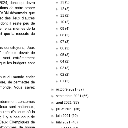
►
13
(5)
2024, donc qui devra
tions de notre propre
►
12
(2)
t l’ADN désormais que
►
11
(2)
vec des Jeux d’autres
►
10
(2)
 dont il reste peu de
ondements mêmes de la
►
09
(4)
nt que la réussite de
►
08
(2)
►
07
(3)
os concitoyens, Jeux
►
06
(3)
impérieux devoir de
►
05
(3)
s sont extrêmement
►
04
(2)
, que les budgets sont
►
03
(3)
►
02
(2)
venue du monde entier
►
01
(2)
core, de permettre de
u monde. Vous savez
►
octobre 2021
(87)
►
septembre 2021
(56)
évidemment concernés
►
août 2021
(37)
Jeux sont nationaux,
►
juillet 2021
(38)
ujets d'ailleurs où la
►
juin 2021
(50)
r, il y a beaucoup de
s Jeux Olympiques de
►
mai 2021
(48)
t d'hommes de bonne