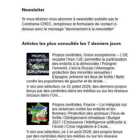
Newsletter
Si vous désirez vous abonner à newsletter publiée par le
Centrisme-CREC,
remplissez le formulaire de contact ci-
dessus avec le message "abonnement à la newsletter"
Articles les plus consultés les 7 derniers jours
Propos centristes. Union européenne – L’UE
recadre l’Iran / UE: permettre la participation
des enfants à la démocratie / Pologne:
l’ennemi, c’est la Russie / Allemagne:
protection des minorités sexuelles /
Espagne: prévenir les feux de forêts / Italie:
contre les populismes de gauche et de droite…
V oici une sélection, ce 31 juillet 2026, des derniers propos
tenus par des centristes dans les médias ou sur les réseaux
sociaux dans l’Uni...
Propos centristes. France – Loi intégrale sur
les violences contre les enfants et les
femmes / Protection des animaux / Feux de
forêts / Dérèglement climatique / Budget
2027 / Croissance / Intelligence artificielle à
l’école / Crise migratoire à Ceuta…
V oici une sélection, ce 1 er août 2026, des propos tenus
par des centristes dans les médias ou sur les réseaux