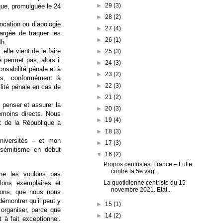
►
29
(3)
ique, promulguée le 24
►
28
(2)
ocation ou d’apologie
►
27
(4)
argée de traquer les
►
26
(1)
4h.
elle vient de le faire
►
25
(3)
e permet pas, alors il
►
24
(3)
ponsabilité pénale et à
►
23
(2)
nes, conformément à
►
22
(3)
lité pénale en cas de
►
21
(2)
penser et assurer la
►
20
(3)
témoins directs. Nous
►
19
(4)
t de la République a
►
18
(3)
universités – et mon
►
17
(3)
isémitisme en début
▼
16
(2)
Propos centristes. France – Lutte
contre la 5e vag...
ne les voulons pas
La quotidienne centriste du 15
lons exemplaires et
novembre 2021. Etat...
lions, que nous nous
 démontrer qu’il peut y
►
15
(1)
 organiser, parce que
►
14
(2)
 à fait exceptionnel.