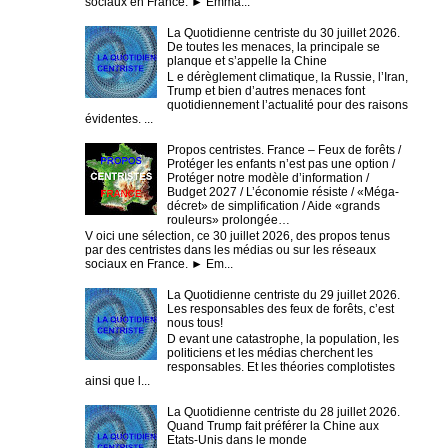
sociaux en France. ► Emma...
La Quotidienne centriste du 30 juillet 2026.
De toutes les menaces, la principale se
planque et s’appelle la Chine
L e dérèglement climatique, la Russie, l’Iran,
Trump et bien d’autres menaces font
quotidiennement l’actualité pour des raisons
évidentes. ...
Propos centristes. France – Feux de forêts /
Protéger les enfants n’est pas une option /
Protéger notre modèle d’information /
Budget 2027 / L’économie résiste / «Méga-
décret» de simplification / Aide «grands
rouleurs» prolongée…
V oici une sélection, ce 30 juillet 2026, des propos tenus
par des centristes dans les médias ou sur les réseaux
sociaux en France. ► Em...
La Quotidienne centriste du 29 juillet 2026.
Les responsables des feux de forêts, c’est
nous tous!
D evant une catastrophe, la population, les
politiciens et les médias cherchent les
responsables. Et les théories complotistes
ainsi que l...
La Quotidienne centriste du 28 juillet 2026.
Quand Trump fait préférer la Chine aux
Etats-Unis dans le monde