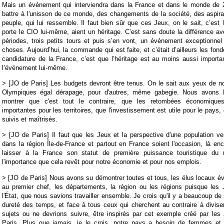
Mais un événement qui interviendra dans la France et dans le monde de 
battre à l'unisson de ce monde, des changements de la société, des aspira
peuple, qui lui ressemble. Il faut bien sûr que ces Jeux, on le sait, c’es
porte le CIO lui-même, aient un héritage. C’est sans doute la différence a
périodes, trois petits tours et puis s’en vont, un événement exceptionnel
choses. Aujourd’hui, la commande qui est faite, et c’était d’ailleurs les f
candidature de la France, c’est que l’héritage est au moins aussi importa
l’événement lui-même.
> [JO de Paris] Les budgets devront être tenus. On le sait aux yeux de n
Olympiques égal dérapage, pour d'autres, même gabegie. Nous avons l'
montrer que c'est tout le contraire, que les retombées économique
importantes pour les territoires, que l'investissement est utile pour le pays
suivis et maîtrisés.
> [JO de Paris] Il faut que les Jeux et la perspective d'une population 
dans la région Île-de-France et partout en France soient l'occasion, là en
laisser à la France son statut de première puissance touristique d
l'importance que cela revêt pour notre économie et pour nos emplois.
> [JO de Paris] Nous avons su démontrer toutes et tous, les élus locaux 
au premier chef, les départements, la région ou les régions puisque les 
l'État, que nous savions travailler ensemble. Je crois qu'il y a beaucoup de s
dureté des temps, et face à tous ceux qui cherchent au contraire à divise
sujets ou ne devrions suivre, être inspirés par cet exemple créé par le
Paris. Plus que jamais, je le crois, notre pays a besoin de femmes e