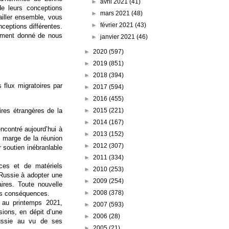
►
avril 2021
(41)
de leurs conceptions
►
mars 2021
(48)
vailler ensemble, vous
►
février 2021
(43)
ceptions différentes.
 moment donné de nous
►
janvier 2021
(46)
►
2020
(597)
►
2019
(851)
►
2018
(394)
s flux migratoires par
►
2017
(594)
►
2016
(455)
►
2015
(221)
res étrangères de la
►
2014
(167)
ncontré aujourd’hui à
►
2013
(152)
n marge de la réunion
►
2012
(307)
r soutien inébranlable
►
2011
(334)
ces et de matériels
►
2010
(253)
 Russie à adopter une
►
2009
(254)
ires. Toute nouvelle
►
2008
(378)
aves conséquences.
 au printemps 2021,
►
2007
(593)
sions, en dépit d’une
►
2006
(28)
Russie au vu de ses
►
2005
(21)