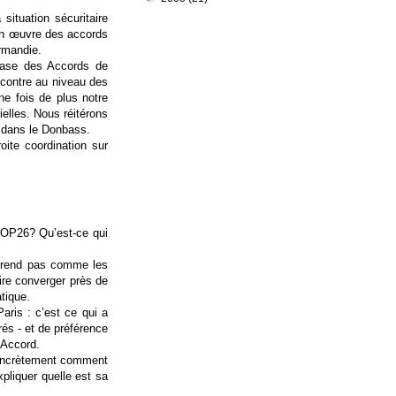
situation sécuritaire
 en œuvre des accords
rmandie.
 base des Accords de
ncontre au niveau des
ne fois de plus notre
ielles. Nous réitérons
e dans le Donbass.
oite coordination sur
OP26
? Qu’est-ce qui
 prend pas comme les
ire converger près de
atique.
aris : c’est ce qui a
és - et de préférence
 Accord.
concrètement comment
xpliquer quelle est sa