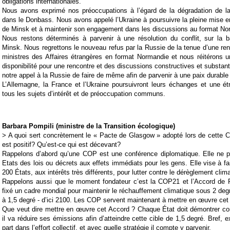
obligations internationales.
Nous avons exprimé nos préoccupations à l’égard de la dégradation de la 
dans le Donbass. Nous avons appelé l’Ukraine à poursuivre la pleine mise
de Minsk et à maintenir son engagement dans les discussions au format No
Nous restons déterminés à parvenir à une résolution du conflit, sur la
Minsk. Nous regrettons le nouveau refus par la Russie de la tenue d’une re
ministres des Affaires étrangères en format Normandie et nous réitérons u
disponibilité pour une rencontre et des discussions constructives et substant
notre appel à la Russie de faire de même afin de parvenir à une paix durabl
L’Allemagne, la France et l’Ukraine poursuivront leurs échanges et une étr
tous les sujets d’intérêt et de préoccupation communs.
Barbara Pompili (ministre de la Transition écologique)
> A quoi sert concrètement le « Pacte de Glasgow » adopté lors de cette
C
est positif? Qu’est-ce qui est décevant?
Rappelons d’abord qu’une COP est une conférence diplomatique. Elle ne
Etats des lois ou décrets aux effets immédiats pour les gens. Elle vise à fa
200 États, aux intérêts très différents, pour lutter contre le dérèglement clim
Rappelons aussi que le moment fondateur c’est la
COP21
et l’Accord de P
fixé un cadre mondial pour maintenir le réchauffement climatique sous 2 degr
à 1,5 degré - d’ici 2100. Les COP servent maintenant à mettre en œuvre cet
Que veut dire mettre en œuvre cet Accord ? Chaque État doit démontrer 
il va réduire ses émissions afin d’atteindre cette cible de 1,5 degré. Bref, e
part dans l’effort collectif, et avec quelle stratégie il compte y parvenir.