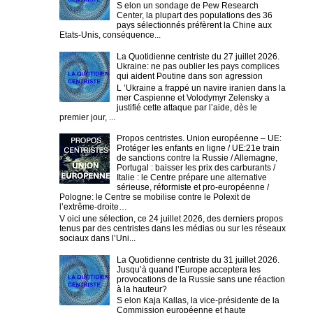
S elon un sondage de Pew Research
Center, la plupart des populations des 36
pays sélectionnés préfèrent la Chine aux
Etats-Unis, conséquence...
La Quotidienne centriste du 27 juillet 2026.
Ukraine: ne pas oublier les pays complices
qui aident Poutine dans son agression
L ’Ukraine a frappé un navire iranien dans la
mer Caspienne et Volodymyr Zelensky a
justifié cette attaque par l’aide, dès le
premier jour, ...
Propos centristes. Union européenne – UE:
Protéger les enfants en ligne / UE:21e train
de sanctions contre la Russie / Allemagne,
Portugal : baisser les prix des carburants /
Italie : le Centre prépare une alternative
sérieuse, réformiste et pro-européenne /
Pologne: le Centre se mobilise contre le Polexit de
l’extrême-droite…
V oici une sélection, ce 24 juillet 2026, des derniers propos
tenus par des centristes dans les médias ou sur les réseaux
sociaux dans l’Uni...
La Quotidienne centriste du 31 juillet 2026.
Jusqu’à quand l’Europe acceptera les
provocations de la Russie sans une réaction
à la hauteur?
S elon Kaja Kallas, la vice-présidente de la
Commission européenne et haute