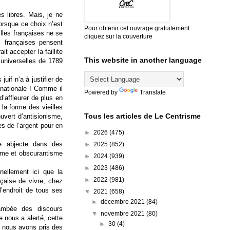
s libres. Mais, je ne
orsque ce choix n’est
Pour obtenir cet ouvrage gratuitement
lles françaises ne se
cliquez sur la couverture
s françaises pensent
t accepter la faillite
This website in another language
 universelles de 1789
uif n’a à justifier de
nationale ! Comme il
Powered by
Translate
d’affleurer de plus en
la forme des vieilles
Tous les articles de Le Centrisme
vert d’antisionisme,
s de l’argent pour en
►
2026
(475)
e abjecte dans des
►
2025
(852)
isme et obscurantisme
►
2024
(939)
►
2023
(486)
ellement ici que la
►
2022
(981)
çaise de vivre, chez
l’endroit de tous ses
▼
2021
(658)
►
décembre 2021
(84)
lambée des discours
▼
novembre 2021
(80)
 nous a alerté, cette
►
30
(4)
 nous avons pris des