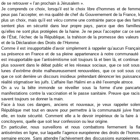
de se retrouver « l’an prochain à Jérusalem ».
Je comprends ce choix, lorsqu’il est le choix libre d’hommes et de femme
peux pas l’accepter, en ma qualité de chef du Gouvernement de la France, l
plus un choix, mais qu’il est vécu comme une contrainte parce que des fami
sentent plus en sécurité dans leur propre pays, parce que des famille
qu’elles ne sont plus protégées de la haine. Je ne peux l’accepter car ce serai
de l’État, l’échec de la République, la trahison de la promesse des valeurs
et de la Déclaration des Droits de l’Homme.
Comme il est insupportable d’avoir simplement à rappeler qu’aucun Français j
sa présence en France et de sa pleine appartenance à notre communauté 
est insupportable que l’antisémitisme soit toujours là et bien là, et continue 
plus souvent dans le débat public et les réseaux sociaux, que ce soit sous 
lunes d’extrême droite malheureusement renouvelées, que ce soit sous cou
que ce soit derrière un discours insidieux prétendant dénoncer les puissance
réalité stigmatiser les juifs. L’affaire Ilan H
alimi
en a été l’exemple atroce.
On a vu la bête immonde se réveiller sous la forme d’une pancart
manifestations contre la vaccination et le passe sanitaire. Preuve que rac
savent toujours se donner la main.
Face à tous ces dangers, anciens et nouveaux, je veux rappeler solenn
République met tout en œuvre pour permettre à la communauté juive fran
elle, en toute sécurité. Comment elle a le devoir impérieux de la faire à 
concitoyens, quelle que soit leur confession ou leur origine.
En particulier, nous surveillons et nous combattons fermement la f
antisémites en ligne, sur laquelle l’agence européenne des droits de l’homme
semaine encore. Sans attendre l’achèvement des discussions européennes,