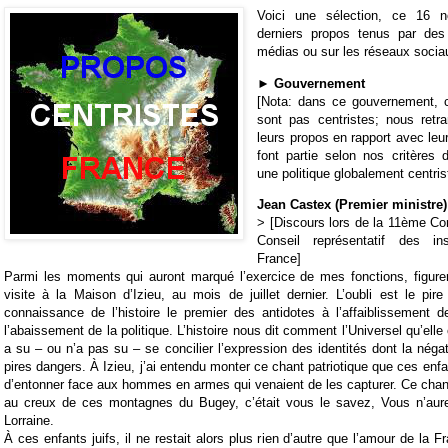
Voici une sélection, ce 16 
derniers propos tenus par des
médias ou sur les réseaux socia
►
Gouvernement
[Nota: dans ce gouvernement, 
sont pas centristes; nous retr
leurs propos en rapport avec leur
font partie selon nos critères 
une politique globalement centris
Jean Castex (Premier ministre)
> [Discours lors de la 11ème Co
Conseil représentatif des ins
France]
Parmi les moments qui auront marqué l’exercice de mes fonctions, figur
visite à la Maison d’Izieu, au mois de juillet dernier. L’oubli est le pi
connaissance de l’histoire le premier des antidotes à l’affaiblissement 
l’abaissement de la politique. L’histoire nous dit comment l’Universel qu’el
a su – ou n’a pas su – se concilier l’expression des identités dont la néga
pires dangers.
À Izieu, j’ai entendu monter ce chant patriotique que ces enf
d’entonner face aux hommes en armes qui venaient de les capturer. Ce chan
au creux de ces montagnes du Bugey, c’était vous le savez, Vous n’aure
Lorraine.
À ces enfants juifs, il ne restait alors plus rien d’autre que l’amour de la F