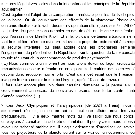
mesures législatives fortes dans la loi confortant les principes de la Républ
août dernier.
C’est également l’objet de la comparution immédiate pour les délits de prov
de la haine. Ou du doublement des effectifs de la plateforme Pharos ch
contenus illicites sur le web, désormais opérationnelle 7 jours sur 7 et 24h/2
La justice doit passer sans trembler en cas de délit ou de crime antisémite : 
pour l’assassin de Mireille K
noll
. Et si la loi, dans certaines situations ne l
faut la modifier : c’est ce qui sera fait avec le projet de texte relatif à la res
la sécurité intérieure, qui sera adopté dans les prochaines semai
l’engagement du président de la République, sur la question de la responsabi
trouble résultant de la consommation de produits psychoactifs.
(…)
Nous sommes à un moment où nous allons devoir de façon croissante 
transmission de cette mémoire en anticipant la disparition des derniers 
devons donc redoubler nos efforts. C’est dans cet esprit que le Présiden
inauguré le mois dernier le musée Dreyfus, après 10 ans de travaux.
Il faut aller encore plus loin dans certains domaines – je pense aux 
Gouvernement annoncera de nouvelles mesures pour lutter contre l’ant
d'année prochaine.
(…)
> Ces Jeux Olympiques et Paralympiques [de 2024 à Paris], nous 
simplement réussis, ce qui en soi est tout une affaire, nous les vou
préfigurateurs. Il y a deux maîtres mots qu’il va falloir que nous conci
employions à concilier : la sobriété et l’ambition. Il peut y avoir, nous allons
avoir, une sobriété ambitieuse. Il s’agit évidemment d’organiser, de savoir
tous les projecteurs de la planète seront sur la France, un événement tout