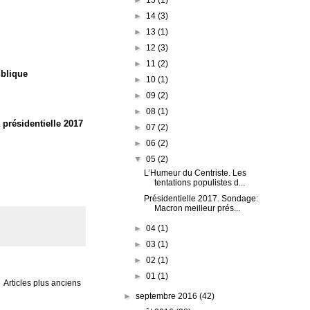
►
14
(3)
►
13
(1)
►
12
(3)
►
11
(2)
ublique
►
10
(1)
►
09
(2)
►
08
(1)
présidentielle 2017
►
07
(2)
►
06
(2)
▼
05
(2)
L’Humeur du Centriste. Les
tentations populistes d...
Présidentielle 2017. Sondage:
Macron meilleur prés...
►
04
(1)
►
03
(1)
►
02
(1)
►
01
(1)
Articles plus anciens
►
septembre 2016
(42)