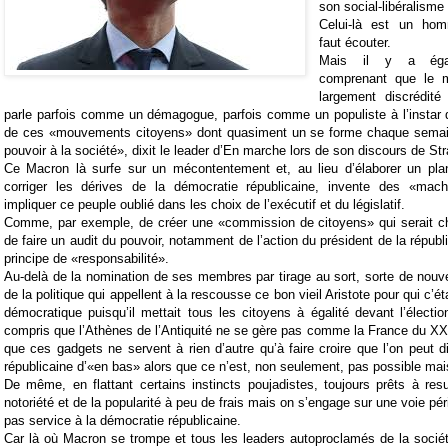
son social-libéralisme 
Celui-là est un homm
faut écouter.
Mais il y a égal
comprenant que le mo
largement discrédité
parle parfois comme un démagogue, parfois comme un populiste à l’instar 
de ces «mouvements citoyens» dont quasiment un se forme chaque semain
pouvoir à la société», dixit le leader d’En marche lors de son discours de St
Ce Macron là surfe sur un mécontentement et, au lieu d’élaborer un pl
corriger les dérives de la démocratie républicaine, invente des «mach
impliquer ce peuple oublié dans les choix de l’exécutif et du législatif.
Comme, par exemple, de créer une «commission de citoyens» qui serait ch
de faire un audit du pouvoir, notamment de l’action du président de la républiq
principe de «responsabilité».
Au-delà de la nomination de ses membres par tirage au sort, sorte de nou
de la politique qui appellent à la rescousse ce bon vieil Aristote pour qui c’ét
démocratique puisqu’il mettait tous les citoyens à égalité devant l’électi
compris que l’Athènes de l’Antiquité ne se gère pas comme la France du XXI°
que ces gadgets ne servent à rien d’autre qu’à faire croire que l’on peut d
républicaine d’«en bas» alors que ce n’est, non seulement, pas possible mai
De même, en flattant certains instincts poujadistes, toujours prêts à res
notoriété et de la popularité à peu de frais mais on s’engage sur une voie péri
pas service à la démocratie républicaine.
Car là où Macron se trompe et tous les leaders autoproclamés de la société