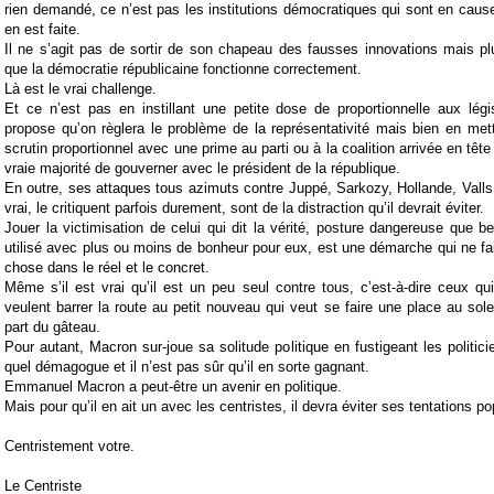
rien demandé, ce n’est pas les institutions démocratiques qui sont en cause
en est faite.
Il ne s’agit pas de sortir de son chapeau des fausses innovations mais plu
que la démocratie républicaine fonctionne correctement.
Là est le vrai challenge.
Et ce n’est pas en instillant une petite dose de proportionnelle aux lég
propose qu’on règlera le problème de la représentativité mais bien en met
scrutin proportionnel avec une prime au parti ou à la coalition arrivée en têt
vraie majorité de gouverner avec le président de la république.
En outre, ses attaques tous azimuts contre Juppé, Sarkozy, Hollande, Valls e
vrai, le critiquent parfois durement, sont de la distraction qu’il devrait éviter.
Jouer la victimisation de celui qui dit la vérité, posture dangereuse que b
utilisé avec plus ou moins de bonheur pour eux, est une démarche qui ne fa
chose dans le réel et le concret.
Même s’il est vrai qu’il est un peu seul contre tous, c’est-à-dire ceux q
veulent barrer la route au petit nouveau qui veut se faire une place au sole
part du gâteau.
Pour autant, Macron sur-joue sa solitude politique en fustigeant les politi
quel démagogue et il n’est pas sûr qu’il en sorte gagnant.
Emmanuel Macron a peut-être un avenir en politique.
Mais pour qu’il en ait un avec les centristes, il devra éviter ses tentations po
Centristement votre.
Le Centriste