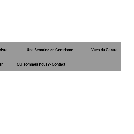
riste
Une Semaine en Centrisme
Vues du Centre
er
Qui sommes nous?- Contact