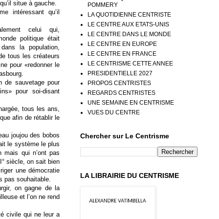
qu’il situe à gauche.
POMMERY
e intéressant qu’il
LA QUOTIDIENNE CENTRISTE
LE CENTRE AUX ETATS-UNIS
ement celui qui,
LE CENTRE DANS LE MONDE
nde politique était
LE CENTRE EN EUROPE
 dans la population,
LE CENTRE EN FRANCE
de tous les créateurs
LE CENTRISME CETTE ANNEE
e pour «redonner le
PRESIDENTIELLE 2027
rasbourg.
an de sauvetage pour
PROPOS CENTRISTES
ins» pour soi-disant
REGARDS CENTRISTES
UNE SEMAINE EN CENTRISME
argée, tous les ans,
VUES DU CENTRE
ue afin de rétablir le
veau joujou des bobos
Chercher sur Le Centrisme
ait le système le plus
on mais qui n’ont pas
 siècle, on sait bien
iriger une démocratie
LA LIBRAIRIE DU CENTRISME
s pas souhaitable.
urgir, on gagne de la
lleuse et l’on ne rend
 civile qui ne leur a