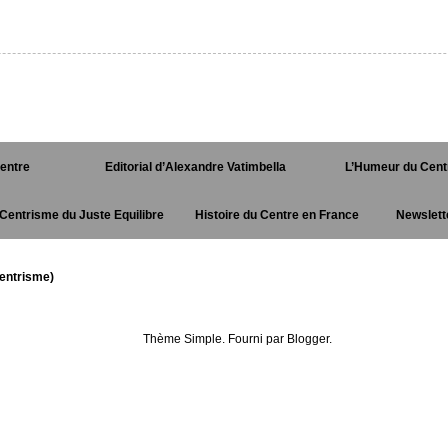
Centre
Editorial d’Alexandre Vatimbella
L’Humeur du Cent
Centrisme du Juste Equilibre
Histoire du Centre en France
Newslett
entrisme)
Thème Simple. Fourni par
Blogger
.