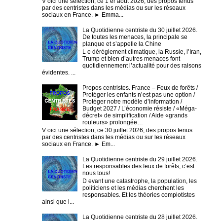
V oici une sélection, ce 1 er août 2026, des propos tenus
par des centristes dans les médias ou sur les réseaux
sociaux en France. ► Emma...
La Quotidienne centriste du 30 juillet 2026.
De toutes les menaces, la principale se
planque et s’appelle la Chine
L e dérèglement climatique, la Russie, l’Iran,
Trump et bien d’autres menaces font
quotidiennement l’actualité pour des raisons
évidentes. ...
Propos centristes. France – Feux de forêts /
Protéger les enfants n’est pas une option /
Protéger notre modèle d’information /
Budget 2027 / L’économie résiste / «Méga-
décret» de simplification / Aide «grands
rouleurs» prolongée…
V oici une sélection, ce 30 juillet 2026, des propos tenus
par des centristes dans les médias ou sur les réseaux
sociaux en France. ► Em...
La Quotidienne centriste du 29 juillet 2026.
Les responsables des feux de forêts, c’est
nous tous!
D evant une catastrophe, la population, les
politiciens et les médias cherchent les
responsables. Et les théories complotistes
ainsi que l...
La Quotidienne centriste du 28 juillet 2026.