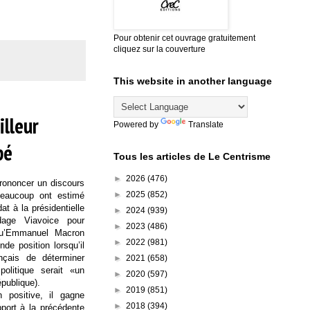
Pour obtenir cet ouvrage gratuitement
cliquez sur la couverture
This website in another language
illeur
Powered by
Translate
pé
Tous les articles de Le Centrisme
►
2026
(476)
prononcer un discours
►
2025
(852)
eaucoup ont estimé
at à la présidentielle
►
2024
(939)
age Viavoice pour
►
2023
(486)
qu’Emmanuel Macron
►
2022
(981)
de position lorsqu’il
nçais de déterminer
►
2021
(658)
politique serait «un
►
2020
(597)
épublique).
►
2019
(851)
 positive, il gagne
►
2018
(394)
pport à la précédente