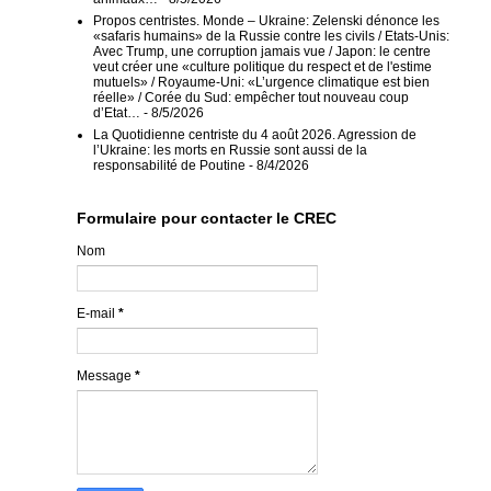
Propos centristes. Monde – Ukraine: Zelenski dénonce les
«safaris humains» de la Russie contre les civils / Etats-Unis:
Avec Trump, une corruption jamais vue / Japon: le centre
veut créer une «culture politique du respect et de l'estime
mutuels» / Royaume-Uni: «L’urgence climatique est bien
réelle» / Corée du Sud: empêcher tout nouveau coup
d’Etat…
- 8/5/2026
La Quotidienne centriste du 4 août 2026. Agression de
l’Ukraine: les morts en Russie sont aussi de la
responsabilité de Poutine
- 8/4/2026
Formulaire pour contacter le CREC
Nom
E-mail
*
Message
*