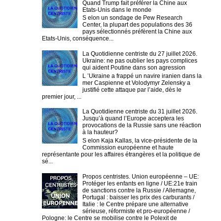
Quand Trump fait préférer la Chine aux
Etats-Unis dans le monde
S elon un sondage de Pew Research
Center, la plupart des populations des 36
pays sélectionnés préfèrent la Chine aux
Etats-Unis, conséquence...
La Quotidienne centriste du 27 juillet 2026.
Ukraine: ne pas oublier les pays complices
qui aident Poutine dans son agression
L ’Ukraine a frappé un navire iranien dans la
mer Caspienne et Volodymyr Zelensky a
justifié cette attaque par l’aide, dès le
premier jour, ...
La Quotidienne centriste du 31 juillet 2026.
Jusqu’à quand l’Europe acceptera les
provocations de la Russie sans une réaction
à la hauteur?
S elon Kaja Kallas, la vice-présidente de la
Commission européenne et haute
représentante pour les affaires étrangères et la politique de
sé...
Propos centristes. Union européenne – UE:
Protéger les enfants en ligne / UE:21e train
de sanctions contre la Russie / Allemagne,
Portugal : baisser les prix des carburants /
Italie : le Centre prépare une alternative
sérieuse, réformiste et pro-européenne /
Pologne: le Centre se mobilise contre le Polexit de