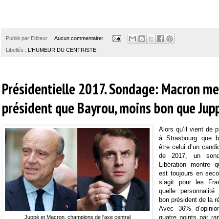
Publié par
Editeur
Aucun commentaire:
Libellés :
L'HUMEUR DU CENTRISTE
Présidentielle 2017. Sondage: Macron me
président que Bayrou, moins bon que Jup
Alors qu’il vient de 
à Strasbourg que b
être celui d’un candid
de 2017, un sond
Libération montre 
est toujours en secon
s’agit pour les Fra
quelle personnalité 
bon président de la r
Avec 36% d’opinion
quatre points par ra
Juppé et Macron, champions de l'axe central