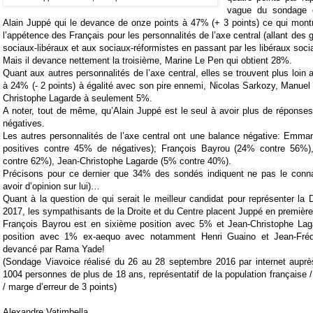
vague du sondage e
Alain Juppé qui le devance de onze points à 47% (+ 3 points) ce qui montr
l’appétence des Français pour les personnalités de l’axe central (allant des 
sociaux-libéraux et aux sociaux-réformistes en passant par les libéraux soci
Mais il devance nettement la troisième, Marine Le Pen qui obtient 28%.
Quant aux autres personnalités de l’axe central, elles se trouvent plus loin
à 24% (- 2 points) à égalité avec son pire ennemi, Nicolas Sarkozy, Manuel
Christophe Lagarde à seulement 5%.
A noter, tout de même, qu’Alain Juppé est le seul à avoir plus de réponse
négatives.
Les autres personnalités de l’axe central ont une balance négative: Emm
positives contre 45% de négatives); François Bayrou (24% contre 56%)
contre 62%), Jean-Christophe Lagarde (5% contre 40%).
Précisons pour ce dernier que 34% des sondés indiquent ne pas le conn
avoir d’opinion sur lui)…
Quant à la question de qui serait le meilleur candidat pour représenter la D
2017, les sympathisants de la Droite et du Centre placent Juppé en premièr
François Bayrou est en sixième position avec 5% et Jean-Christophe Lag
position avec 1% ex-aequo avec notamment Henri Guaino et Jean-Fréd
devancé par Rama Yade!
(Sondage Viavoice réalisé du 26 au 28 septembre 2016 par internet auprès
1004 personnes de plus de 18 ans, représentatif de la population française
/ marge d’erreur de 3 points)
Alexandre Vatimbella