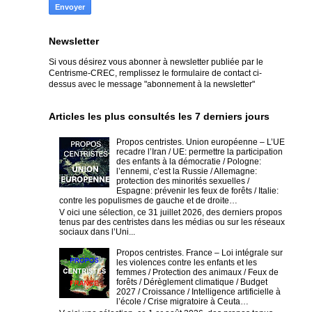
Newsletter
Si vous désirez vous abonner à newsletter publiée par le
Centrisme-CREC,
remplissez le formulaire de contact ci-
dessus avec le message "abonnement à la newsletter"
Articles les plus consultés les 7 derniers jours
Propos centristes. Union européenne – L’UE
recadre l’Iran / UE: permettre la participation
des enfants à la démocratie / Pologne:
l’ennemi, c’est la Russie / Allemagne:
protection des minorités sexuelles /
Espagne: prévenir les feux de forêts / Italie:
contre les populismes de gauche et de droite…
V oici une sélection, ce 31 juillet 2026, des derniers propos
tenus par des centristes dans les médias ou sur les réseaux
sociaux dans l’Uni...
Propos centristes. France – Loi intégrale sur
les violences contre les enfants et les
femmes / Protection des animaux / Feux de
forêts / Dérèglement climatique / Budget
2027 / Croissance / Intelligence artificielle à
l’école / Crise migratoire à Ceuta…