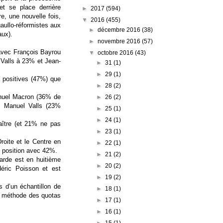
t se place derrière
►
2017
(594)
e, une nouvelle fois,
▼
2016
(455)
gaullo-réformistes aux
►
décembre 2016
(38)
aux).
►
novembre 2016
(57)
 avec François Bayrou
▼
octobre 2016
(43)
 Valls à 23% et Jean-
►
31
(1)
►
29
(1)
s positives (47%) que
►
28
(2)
anuel Macron (36% de
►
26
(2)
, Manuel Valls (23%
►
25
(1)
►
24
(1)
aître (et 21% ne pas
►
23
(1)
roite et le Centre en
►
22
(1)
e position avec 42%.
►
21
(2)
arde est en huitième
►
20
(2)
éric Poisson et est
►
19
(2)
 d’un échantillon de
►
18
(1)
 / méthode des quotas
►
17
(1)
►
16
(1)
►
15
(1)