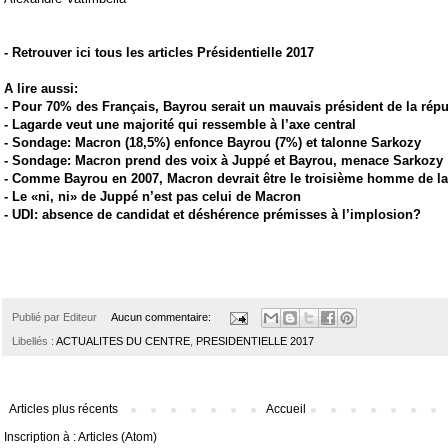
-
Retrouver ici tous les articles Présidentielle 2017
A lire aussi:
-
Pour 70% des Français, Bayrou serait un mauvais président de la rép
-
Lagarde veut une majorité qui ressemble à l’axe central
-
Sondage: Macron (18,5%) enfonce Bayrou (7%) et talonne Sarkozy
-
Sondage: Macron prend des voix à Juppé et Bayrou, menace Sarkozy
-
Comme Bayrou en 2007, Macron devrait être le troisième homme de la 
-
Le «ni, ni» de Juppé n’est pas celui de Macron
-
UDI: absence de candidat et déshérence prémisses à l’implosion?
Publié par
Editeur
Aucun commentaire:
Libellés :
ACTUALITES DU CENTRE
,
PRESIDENTIELLE 2017
Articles plus récents
Accueil
Inscription à :
Articles (Atom)