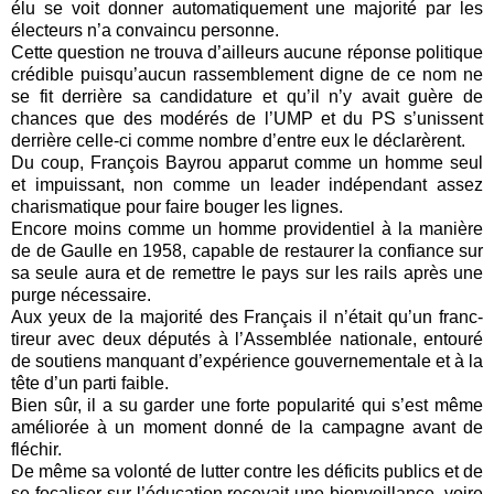
élu se voit donner automatiquement une majorité par les
électeurs n’a convaincu personne.
Cette question ne trouva d’ailleurs aucune réponse politique
crédible puisqu’aucun rassemblement digne de ce nom ne
se fit derrière sa candidature et qu’il n’y avait guère de
chances que des modérés de l’UMP et du PS s’unissent
derrière celle-ci comme nombre d’entre eux le déclarèrent.
Du coup, François Bayrou apparut comme un homme seul
et impuissant, non comme un leader indépendant assez
charismatique pour faire bouger les lignes.
Encore moins comme un homme providentiel à la manière
de de Gaulle en 1958, capable de restaurer la confiance sur
sa seule aura et de remettre le pays sur les rails après une
purge nécessaire.
Aux yeux de la majorité des Français il n’était qu’un franc-
tireur avec deux députés à l’Assemblée nationale, entouré
de soutiens manquant d’expérience gouvernementale et à la
tête d’un parti faible.
Bien sûr, il a su garder une forte popularité qui s’est même
améliorée à un moment donné de la campagne avant de
fléchir.
De même sa volonté de lutter contre les déficits publics et de
se focaliser sur l’éducation recevait une bienveillance, voire