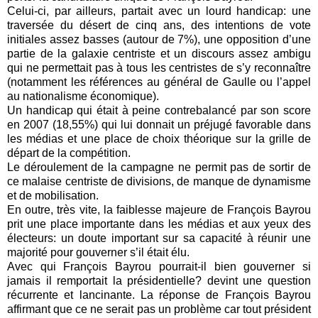
Celui-ci, par ailleurs, partait avec un lourd handicap: une
traversée du désert de cinq ans, des intentions de vote
initiales assez basses (autour de 7%), une opposition d’une
partie de la galaxie centriste et un discours assez ambigu
qui ne permettait pas à tous les centristes de s’y reconnaître
(notamment les références au général de Gaulle ou l’appel
au nationalisme économique).
Un handicap qui était à peine contrebalancé par son score
en 2007 (18,55%) qui lui donnait un préjugé favorable dans
les médias et une place de choix théorique sur la grille de
départ de la compétition.
Le déroulement de la campagne ne permit pas de sortir de
ce malaise centriste de divisions, de manque de dynamisme
et de mobilisation.
En outre, très vite, la faiblesse majeure de François Bayrou
prit une place importante dans les médias et aux yeux des
électeurs: un doute important sur sa capacité à réunir une
majorité pour gouverner s’il était élu.
Avec qui François Bayrou pourrait-il bien gouverner si
jamais il remportait la présidentielle? devint une question
récurrente et lancinante. La réponse de François Bayrou
affirmant que ce ne serait pas un problème car tout président