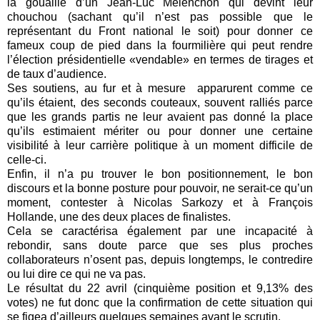
la gouaille d’un Jean-Luc Mélenchon qui devint leur
chouchou (sachant qu’il n’est pas possible que le
représentant du Front national le soit) pour donner ce
fameux coup de pied dans la fourmilière qui peut rendre
l’élection présidentielle «vendable» en termes de tirages et
de taux d’audience.
Ses soutiens, au fur et à mesure apparurent comme ce
qu’ils étaient, des seconds couteaux, souvent ralliés parce
que les grands partis ne leur avaient pas donné la place
qu’ils estimaient mériter ou pour donner une certaine
visibilité à leur carrière politique à un moment difficile de
celle-ci.
Enfin, il n’a pu trouver le bon positionnement, le bon
discours et la bonne posture pour pouvoir, ne serait-ce qu’un
moment, contester à Nicolas Sarkozy et à François
Hollande, une des deux places de finalistes.
Cela se caractérisa également par une incapacité à
rebondir, sans doute parce que ses plus proches
collaborateurs n’osent pas, depuis longtemps, le contredire
ou lui dire ce qui ne va pas.
Le résultat du 22 avril (cinquième position et 9,13% des
votes) ne fut donc que la confirmation de cette situation qui
se figea d’ailleurs quelques semaines avant le scrutin.