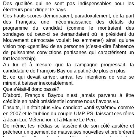
Des qualités qui ne sont pas indispensables pour les
électeurs pour diriger le pays.
Ces hauts scores démontraient, paradoxalement, de la part
des Français, une méconnaissance des détails du
programme du candidat (comme le montraient des
sondages où ceux-ci se demandaient où le président du
Mouvement démocrate voulait les emmener) ainsi qu’une
vision trop «gentille» de sa personne (c’est-à-dire l’absence
de puissantes convictions partisanes qui caractérisent un
fort leadership).
Au fur et à mesure que la campagne progressait, la
candidature de François Bayrou a patiné de plus en plus.
Et ce qui devait arriver, arriva, les intentions de vote se
mirent à baisser inexorablement.
Que s’était-il donc passé?
D’abord, François Bayrou n’est jamais parvenu à être
crédible en habit présidentiel comme nous l’avons vu.
Ensuite, il n’était plus «le» candidat «anti-système» comme
en 2007 et le trublion du couple UMP-PS, laissant ces rôles
à Jean-Luc Mélenchon et à Marine Le Pen.
De même, les médias se lassèrent de son côté austère et
prêcheur uniquement de mauvaises nouvelles et préférèrent