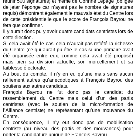
réunir 500 signatures) et même de Corinne Lepage (obligée
de jeter l’éponge car n’ayant pas le nombre de signatures
requis) démontrent également le mauvais état du Centre lors
de cette présidentielle que le score de François Bayrou ne
fera que confirmer.
Il y aurait donc pu y avoir quatre candidats centristes lors de
cette élection.
Si cela avait été le cas, cela n’aurait pas reflété la richesse
du Centre (ce qui aurait pu être le cas si une primaire avait
été organisée entre eux, comme cela avait été proposé)
mais bien sa division actuelle, son morcellement et sa
faiblesse électorale.
Au bout du compte, il n’y en eu qu’une mais sans aucun
ralliement autres qu’anecdotiques à François Bayrou des
soutiens aux autres candidats.
François Bayrou ne fut donc pas le candidat du
rassemblement du Centre mais celui d’un des partis
centristes (avec le soutien de la micro-formation de
l’Alliance centriste) ne représentant qu’une mouvance du
Centre.
En conséquence, Il n’y eut donc pas de mobilisation
centriste (au niveau des partis et des mouvances) pour
porter la candidature unique de François Bayrou.