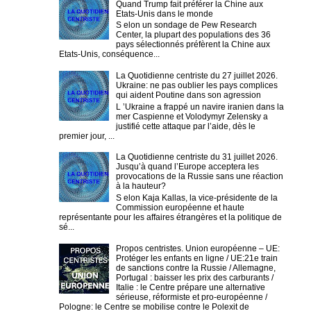
Quand Trump fait préférer la Chine aux
Etats-Unis dans le monde
S elon un sondage de Pew Research
Center, la plupart des populations des 36
pays sélectionnés préfèrent la Chine aux
Etats-Unis, conséquence...
La Quotidienne centriste du 27 juillet 2026.
Ukraine: ne pas oublier les pays complices
qui aident Poutine dans son agression
L ’Ukraine a frappé un navire iranien dans la
mer Caspienne et Volodymyr Zelensky a
justifié cette attaque par l’aide, dès le
premier jour, ...
La Quotidienne centriste du 31 juillet 2026.
Jusqu’à quand l’Europe acceptera les
provocations de la Russie sans une réaction
à la hauteur?
S elon Kaja Kallas, la vice-présidente de la
Commission européenne et haute
représentante pour les affaires étrangères et la politique de
sé...
Propos centristes. Union européenne – UE:
Protéger les enfants en ligne / UE:21e train
de sanctions contre la Russie / Allemagne,
Portugal : baisser les prix des carburants /
Italie : le Centre prépare une alternative
sérieuse, réformiste et pro-européenne /
Pologne: le Centre se mobilise contre le Polexit de