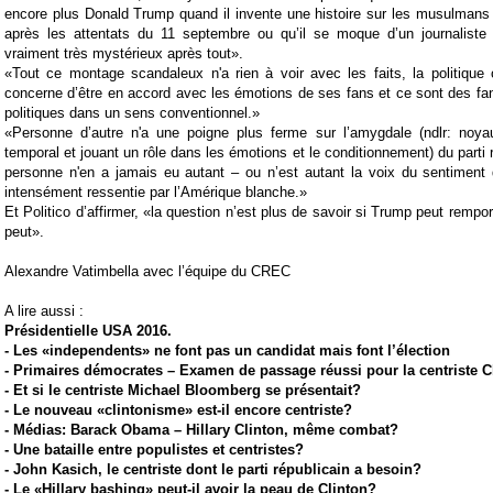
encore plus Donald Trump quand il invente une histoire sur les musulmans 
après les attentats du 11 septembre ou qu’il se moque d’un journaliste
vraiment très mystérieux après tout».
«Tout ce montage scandaleux n'a rien à voir avec les faits, la politique
concerne d’être en accord avec les émotions de ses fans et ce sont des fa
politiques dans un sens conventionnel.»
«Personne d’autre n'a une poigne plus ferme sur l’amygdale (ndlr: noya
temporal et jouant un rôle dans les émotions et le conditionnement) du parti r
personne n'en a jamais eu autant – ou n’est autant la voix du sentiment 
intensément ressentie par l’Amérique blanche.»
Et Politico d’affirmer, «la question n’est plus de savoir si Trump peut remporte
peut».
Alexandre Vatimbella avec l’équipe du CREC
A lire aussi :
Présidentielle USA 2016.
-
Les «independents» ne font pas un candidat mais font l’élection
-
Primaires démocrates – Examen de passage réussi pour la centriste C
-
Et si le centriste Michael Bloomberg se présentait?
-
Le nouveau «clintonisme» est-il encore centriste?
-
Médias: Barack Obama – Hillary Clinton, même combat?
-
Une bataille entre populistes et centristes?
-
John Kasich, le centriste dont le parti républicain a besoin?
-
Le «Hillary bashing» peut-il avoir la peau de Clinton?