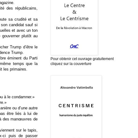
agazine.
ité des républicains,
oute sa crudité et sa
e son candidat sauf si
uelles et avec un ton
e gouverner plutôt au
cher Trump d’être le
sidence Trump.
bre éminent du Parti
Pour obtenir cet ouvrage gratuitement
en même temps que la
cliquez sur la couverture
t les primaires.
ou à le condamner.»
re.»
manière ou d’une autre
as être liés à lui de
 à des manœuvres de
ennent sur le tapis,
x-ci puis de passer