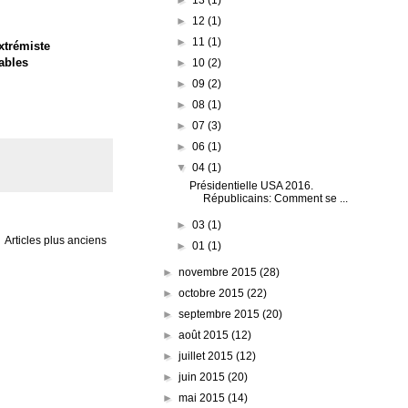
►
12
(1)
►
11
(1)
xtrémiste
ables
►
10
(2)
►
09
(2)
►
08
(1)
►
07
(3)
►
06
(1)
▼
04
(1)
Présidentielle USA 2016.
Républicains: Comment se ...
►
03
(1)
Articles plus anciens
►
01
(1)
►
novembre 2015
(28)
►
octobre 2015
(22)
►
septembre 2015
(20)
►
août 2015
(12)
►
juillet 2015
(12)
►
juin 2015
(20)
►
mai 2015
(14)