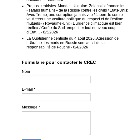
Propos centristes. Monde – Ukraine: Zelenski dénonce les
«safaris humains» de la Russie contre les civils / Etats-Unis:
Avec Trump, une corruption jamais vue / Japon: le centre
veut créer une «culture politique du respect et de l'estime
mutuels» / Royaume-Uni: «L’urgence climatique est bien
réelle» / Corée du Sud: empêcher tout nouveau coup
d’Etat…
- 8/5/2026
La Quotidienne centriste du 4 août 2026. Agression de
l’Ukraine: les morts en Russie sont aussi de la
responsabilité de Poutine
- 8/4/2026
Formulaire pour contacter le CREC
Nom
E-mail
*
Message
*