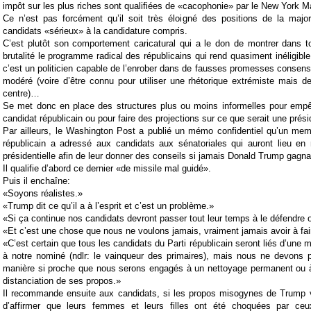
impôt sur les plus riches sont qualifiées de «cacophonie» par le New York M
Ce n’est pas forcément qu’il soit très éloigné des positions de la major
candidats «sérieux» à la candidature compris.
C’est plutôt son comportement caricatural qui a le don de montrer dans t
brutalité le programme radical des républicains qui rend quasiment inéligibl
c’est un politicien capable de l’enrober dans de fausses promesses consens
modéré (voire d’être connu pour utiliser une rhétorique extrémiste mais d
centre)…
Se met donc en place des structures plus ou moins informelles pour empê
candidat républicain ou pour faire des projections sur ce que serait une pré
Par ailleurs, le Washington Post a publié un mémo confidentiel qu’un mem
républicain a adressé aux candidats aux sénatoriales qui auront lieu 
présidentielle afin de leur donner des conseils si jamais Donald Trump gagnai
Il qualifie d’abord ce dernier «de missile mal guidé».
Puis il enchaîne:
«Soyons réalistes.»
«Trump dit ce qu’il a à l’esprit et c’est un problème.»
«Si ça continue nos candidats devront passer tout leur temps à le défendre 
«Et c’est une chose que nous ne voulons jamais, vraiment jamais avoir à fai
«C’est certain que tous les candidats du Parti républicain seront liés d’une 
à notre nominé (ndlr: le vainqueur des primaires), mais nous ne devons p
manière si proche que nous serons engagés à un nettoyage permanent ou
distanciation de ses propos.»
Il recommande ensuite aux candidats, si les propos misogynes de Trump vi
d’affirmer que leurs femmes et leurs filles ont été choquées par ceu