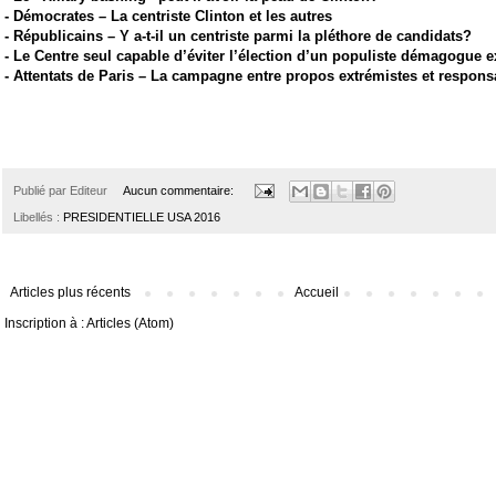
-
Démocrates – La centriste Clinton et les autres
-
Républicains – Y a-t-il un centriste parmi la pléthore de candidats?
-
Le Centre seul capable d’éviter l’élection d’un populiste démagogue e
-
Attentats de Paris – La campagne entre propos extrémistes et respons
Publié par
Editeur
Aucun commentaire:
Libellés :
PRESIDENTIELLE USA 2016
Articles plus récents
Accueil
Inscription à :
Articles (Atom)