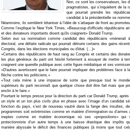
Non, ce sont les conservateurs, les d
pragmatistes, qui s’inquiètent de la 
que pourrait prendre les républica
candidat à la présidentielle se nomm
Néanmoins, ils semblent tétaniser à l’idée de s’attaquer de front au promote
Comme l’explique le New York Times, «Beaucoup d'officiels républicains ai
et des donateurs importants disent qu'ils craignent» Donald Trump.
Selon eux sa nomination comme candidat des républicains «mènerait 
électoral, une défaite radicale qui pourrait détruire certains des gains récen
Congrès, dans les élections municipales ou d'état. (…)»
«Certains des républicains de haut rang au Congrès et certains des donateu
les plus généreux du parti ont hésité fortement à essayer de mettre à ter
craignent une querelle publique avec cette figure médiatique et ses vomisse
«D'autres avertissent que le faire pourrait impliquer des problèmes face à l
flèche contre les politiciens.»
«Tout cela mène à une impasse de sorte que presque tout le monde
supérieurs du parti reconnaît que quelque chose doit être fait mais que p
enclin à le faire.»
Pourtant le temps presse pour la direction du parti car Donald Trump, après
un style et un ton plus civils plus en phase avec l’image d’un candidat sé
fonction du pays, s’est de nouveau vautré dans la fange des insultes, 
programmes soit extrémistes comme en matière d’immigration ou d’armes à 
ineptes comme en matière économique où ses «propositions» qui vo
protectionniste d’un autre temps à une baisse drastique des impôts qu
manière abyssale le déficit des finances publiques (à moins que tout cel