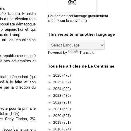
in.
940 face à Franklin
Pour obtenir cet ouvrage gratuitement
is à une élection tout
cliquez sur la couverture
 populiste démagogue
 aujourd’hui et qui
This website in another language
eux de Trump.
 où les républicains
Powered by
Translate
re républicaine malgré
de ses adversaires et
Tous les articles de Le Centrisme
►
2026
(476)
idat indépendant (qui
ncé à le faire et son
►
2025
(852)
é par la direction du
►
2024
(939)
►
2023
(486)
►
2022
(981)
ote pour la primaire
►
2021
(658)
Rubio (12%).
►
2020
(597)
et Carly Fiorina, 3%
►
2019
(851)
►
2018
(394)
s républicains aiment