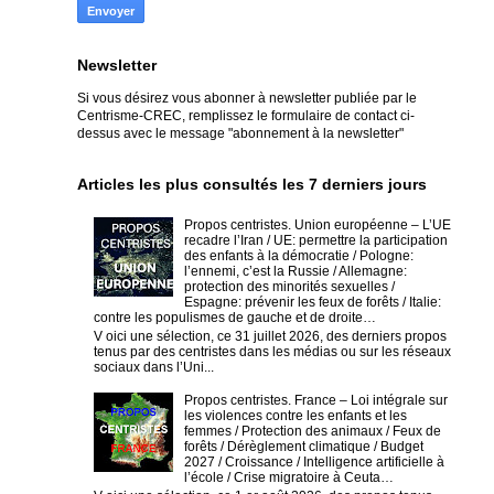
Newsletter
Si vous désirez vous abonner à newsletter publiée par le
Centrisme-CREC,
remplissez le formulaire de contact ci-
dessus avec le message "abonnement à la newsletter"
Articles les plus consultés les 7 derniers jours
Propos centristes. Union européenne – L’UE
recadre l’Iran / UE: permettre la participation
des enfants à la démocratie / Pologne:
l’ennemi, c’est la Russie / Allemagne:
protection des minorités sexuelles /
Espagne: prévenir les feux de forêts / Italie:
contre les populismes de gauche et de droite…
V oici une sélection, ce 31 juillet 2026, des derniers propos
tenus par des centristes dans les médias ou sur les réseaux
sociaux dans l’Uni...
Propos centristes. France – Loi intégrale sur
les violences contre les enfants et les
femmes / Protection des animaux / Feux de
forêts / Dérèglement climatique / Budget
2027 / Croissance / Intelligence artificielle à
l’école / Crise migratoire à Ceuta…