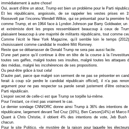
immédiatement à autre chose!
Oui, avant d’être un atout, Trump est bien un problème pour le Parti républica
Et les républicains, angoissés, de se rappeler les vestes prises en 1
Roosevelt par l’inconnu Wendell Wilkie, qui se présentait pour la première fo
comme Trump, et en 1964 face à Lyndon Johnson par Barry Goldwater, un
et extrémiste dont les propos ressemblaient beaucoup à ceux de Trump
plaisaient beaucoup à une majorité de militants républicains, tout comme c
Comme l’écrit le New York Magazine, qu’il semble loin le temps (2012)
choisissaient comme candidat le modéré Mitt Romney.
Reste que se débarrasser de Donald Trump ne sera pas aussi facile.
D’une part parce qu’il continue à être en tête de la course à la l’investitu
toutes ses gaffes, malgré toutes ses insultes, malgré toutes les attaques 
des médias, malgré les incohérences de ses propositions.
Ou peut-être grâce à tout cela!
D’autre part, parce que malgré son serment de ne pas se présenter en cand
ferait à coup sûr perdre le candidat républicain officiel), il n’a pas reno
argument pour ne pas respecter sa parole serait justement d’être ostracis
Parti républicain.
L’espoir secret de celle-ci est que Trump se torpille lui-même.
Pour l’instant, ce n’est pas vraiment le cas.
Le dernier sondage CNN/ORC donne ainsi Trump à 36% des intentions de v
républicaine, largement devant
Ted Cruz (16%), Ben Carson(14%) et Marco 
Quant à Chris Christie, il obtient 4% des intentions de vote, Jeb Bush 
chacun.
Pour le site Politico, «le mystère de la raison pour laquelle les électeur