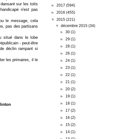
dansant sur les toits
►
2017
(594)
 handicapé n'est pas
►
2016
(455)
▼
2015
(221)
 ou le message, cela
▼
décembre 2015
(34)
ns, pas des partisans
►
30
(1)
u situé dans le lobe
►
29
(1)
épublicain - peut-être
►
28
(1)
de déclin rampant si
►
26
(1)
r les primaires, il le
►
24
(1)
►
23
(1)
►
22
(1)
►
21
(1)
►
20
(2)
►
19
(1)
►
18
(1)
linton
►
17
(2)
►
16
(2)
►
15
(2)
►
14
(1)
►
13
(1)