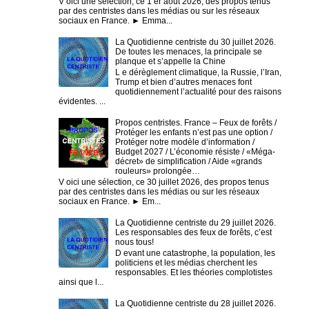
V oici une sélection, ce 1 er août 2026, des propos tenus
par des centristes dans les médias ou sur les réseaux
sociaux en France. ► Emma...
La Quotidienne centriste du 30 juillet 2026.
De toutes les menaces, la principale se
planque et s’appelle la Chine
L e dérèglement climatique, la Russie, l’Iran,
Trump et bien d’autres menaces font
quotidiennement l’actualité pour des raisons
évidentes. ...
Propos centristes. France – Feux de forêts /
Protéger les enfants n’est pas une option /
Protéger notre modèle d’information /
Budget 2027 / L’économie résiste / «Méga-
décret» de simplification / Aide «grands
rouleurs» prolongée…
V oici une sélection, ce 30 juillet 2026, des propos tenus
par des centristes dans les médias ou sur les réseaux
sociaux en France. ► Em...
La Quotidienne centriste du 29 juillet 2026.
Les responsables des feux de forêts, c’est
nous tous!
D evant une catastrophe, la population, les
politiciens et les médias cherchent les
responsables. Et les théories complotistes
ainsi que l...
La Quotidienne centriste du 28 juillet 2026.