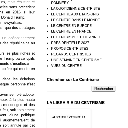
urs, mais réalistes et
POMMERY
raclée sans précédent
LA QUOTIDIENNE CENTRISTE
ins en 2016 si leur
LE CENTRE AUX ETATS-UNIS
e Donald Trump.
LE CENTRE DANS LE MONDE
ur newyorkais.
LE CENTRE EN EUROPE
nsi que des stratèges
LE CENTRE EN FRANCE
LE CENTRISME CETTE ANNEE
à un anéantissement
PRESIDENTIELLE 2027
ts des républicains au
PROPOS CENTRISTES
rs les plus riches et
REGARDS CENTRISTES
re Trump parce qu'ils
UNE SEMAINE EN CENTRISME
ments d’insultes.»
VUES DU CENTRE
a colère qui monte en
 dans les échelons
Chercher sur Le Centrisme
resque personne n'est
 avoir semblé adopter
rieux à la plus haute
LA LIBRAIRIE DU CENTRISME
des mensonges et des
feu, soit totalement
nt d’une politique
i augmenteraient de
a soit annulé par cet