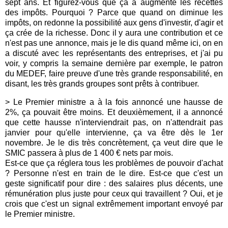
sept ans. Et figurez-vous que ça a augmenté les recettes
des impôts. Pourquoi ? Parce que quand on diminue les
impôts, on redonne la possibilité aux gens d'investir, d'agir et
ça crée de la richesse. Donc il y aura une contribution et ce
n'est pas une annonce, mais je le dis quand même ici, on en
a discuté avec les représentants des entreprises, et j'ai pu
voir, y compris la semaine dernière par exemple, le patron
du MEDEF, faire preuve d'une très grande responsabilité, en
disant, les très grands groupes sont prêts à contribuer.
> Le Premier ministre a à la fois annoncé une hausse de
2%, ça pouvait être moins. Et deuxièmement, il a annoncé
que cette hausse n'interviendrait pas, on n'attendrait pas
janvier pour qu'elle intervienne, ça va être dès le 1er
novembre. Je le dis très concrètement, ça veut dire que le
SMIC passera à plus de 1 400 € nets par mois.
Est-ce que ça réglera tous les problèmes de pouvoir d'achat
? Personne n'est en train de le dire. Est-ce que c'est un
geste significatif pour dire : des salaires plus décents, une
rémunération plus juste pour ceux qui travaillent ? Oui, et je
crois que c'est un signal extrêmement important envoyé par
le Premier ministre.