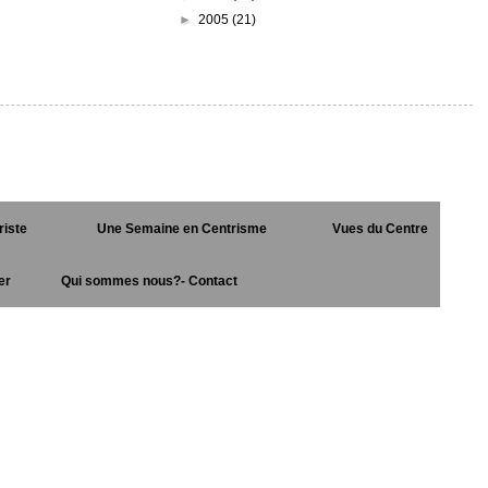
►
2005
(21)
riste
Une Semaine en Centrisme
Vues du Centre
er
Qui sommes nous?- Contact