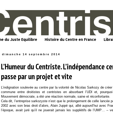
me du Juste Equilibre
Histoire du Centre en France
Libra
dimanche 14 septembre 2014
L’Humeur du Centriste. L’indépendance ce
passe par un projet et vite
L’indignation soulevée au centre par la volonté de Nicolas Sarkozy de crée
commune entre droitistes et centristes en absorbant l’UDI et, pourquo
Mouvement démocrate, a été une réaction normale, saine et réconfortante.
Cela dit, l’entreprise sarkozyste n’est que le prolongement de celle lancée 
2002 avec son bras droit d’alors, Alain Juppé qui, allié aujourd’hui avec Fr
l’époque, avait juré qu’il ne jouerait jamais les supplétifs de l’UMP… – veu