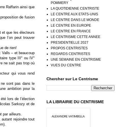
POMMERY
re Raffarin ainsi que
LA QUOTIDIENNE CENTRISTE
LE CENTRE AUX ETATS-UNIS
proposition de fusion
LE CENTRE DANS LE MONDE
LE CENTRE EN EUROPE
LE CENTRE EN FRANCE
t et que les électeurs
LE CENTRISME CETTE ANNEE
 que l’on peut trouver
PRESIDENTIELLE 2027
ue de rien!
PROPOS CENTRISTES
t Valls – et beaucoup
REGARDS CENTRISTES
aire type III° ou IV°
UNE SEMAINE EN CENTRISME
e ne sait pas trop où
VUES DU CENTRE
lecteur qui vous rend
Chercher sur Le Centrisme
s ne sont pas dans le
 une ambition pour la
té lors de l’élection
LA LIBRAIRIE DU CENTRISME
Nicolas Sarkozy et de
 par ailleurs.
 autant rejoindre tout
em).