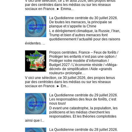
V oici une sélection, ce 1 er août 2026, des propos tenus
par des centristes dans les médias ou sur les réseaux
sociaux en France. ► Emma...
La Quotidienne centriste du 30 juillet 2026.
De toutes les menaces, la principale se
planque et s’appelle la Chine
L e dérèglement climatique, la Russie, l’Iran,
Trump et bien d’autres menaces font
quotidiennement l’actualité pour des raisons
évidentes. ...
Propos centristes. France – Feux de forêts /
Protéger les enfants n’est pas une option /
Protéger notre modèle d’information /
Budget 2027 / L’économie résiste / «Méga-
décret» de simplification / Aide «grands
rouleurs» prolongée…
V oici une sélection, ce 30 juillet 2026, des propos tenus
par des centristes dans les médias ou sur les réseaux
sociaux en France. ► Em...
La Quotidienne centriste du 29 juillet 2026.
Les responsables des feux de forêts, c’est
nous tous!
D evant une catastrophe, la population, les
politiciens et les médias cherchent les
responsables. Et les théories complotistes
ainsi que l...
La Quotidienne centriste du 28 juillet 2026.