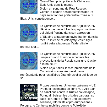
Quand Trump fait préférer la Chine aux
Etats-Unis dans le monde
S elon un sondage de Pew Research
Center, la plupart des populations des 36
pays sélectionnés préfèrent la Chine aux
Etats-Unis, conséquence...
La Quotidienne centriste du 27 juillet 2026.
Ukraine: ne pas oublier les pays complices
qui aident Poutine dans son agression
L ’Ukraine a frappé un navire iranien dans la
mer Caspienne et Volodymyr Zelensky a
justifié cette attaque par l’aide, dès le
premier jour, ...
La Quotidienne centriste du 31 juillet 2026.
Jusqu’à quand l’Europe acceptera les
provocations de la Russie sans une réaction
à la hauteur?
S elon Kaja Kallas, la vice-présidente de la
Commission européenne et haute
représentante pour les affaires étrangères et la politique de
sé...
Propos centristes. Union européenne – UE:
Protéger les enfants en ligne / UE:21e train
de sanctions contre la Russie / Allemagne,
Portugal : baisser les prix des carburants /
Italie : le Centre prépare une alternative
sérieuse, réformiste et pro-européenne /
Pologne: le Centre se mobilise contre le Polexit de