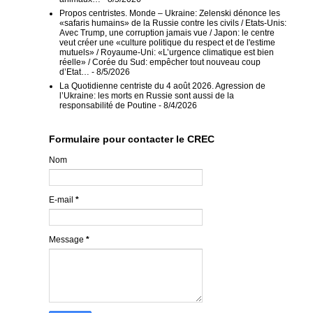
Propos centristes. Monde – Ukraine: Zelenski dénonce les
«safaris humains» de la Russie contre les civils / Etats-Unis:
Avec Trump, une corruption jamais vue / Japon: le centre
veut créer une «culture politique du respect et de l'estime
mutuels» / Royaume-Uni: «L’urgence climatique est bien
réelle» / Corée du Sud: empêcher tout nouveau coup
d’Etat…
- 8/5/2026
La Quotidienne centriste du 4 août 2026. Agression de
l’Ukraine: les morts en Russie sont aussi de la
responsabilité de Poutine
- 8/4/2026
Formulaire pour contacter le CREC
Nom
E-mail
*
Message
*