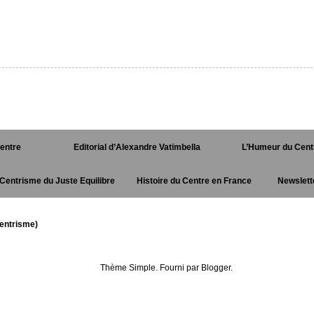
Centre
Editorial d’Alexandre Vatimbella
L’Humeur du Cent
Centrisme du Juste Equilibre
Histoire du Centre en France
Newslett
entrisme)
Thème Simple. Fourni par
Blogger
.