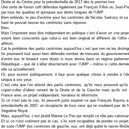
Droite et du Centre pour la présidentielle de 2017 dès le premier tour.
Une sorte de fusion soft défendue également par François Fillon ou Jean-Pier
par tous les quadras et quinquas aux dents longues de l’UMP.
Bien entendu, le peu d’estime pour les centristes de Nicolas Sarkozy et sa 
hard ne pouvait laisser les centristes sans réponse.
Bien.
Mais l’important pour être indépendant en politique c’est d’avoir un vrai proje
soient bien conscients que celui-ci est bien original et différent de l’offre
ailleurs.
Car le problème des partis centristes aujourd’hui c’est que rien ne les disting
Ils pourraient tout aussi bien défendre nombre de mesures du gouvernemen
d’entre eux le feraient sans doute si nous étions dans un régime parlement
République – que de s’allier directement avec l’UMP – même si cette dernièr
elle va actuellement.
Or, pour exister politiquement, il faut avoir quelque chose à vendre à l’é
unique à ses yeux.
C’est cela que l’on attend des partis centristes, qu’ils nous prouvent qu’il
copier-coller d’idées venant de la Droite et de la Gauche mais qu’ils ont
France avec un projet indépendant, novateur et réformiste.
Si ce n’est pas le cas, ils peuvent juste espérer ce que François Bayrou a é
présidentielle de 2007, un réceptacle de tous ceux qui ne voulaient pas de 
Ségolène Royal.
Mais, aujourd’hui, c’est plutôt Marine Le Pen qui remplit ce rôle peu valorisant
Et si ce n’est vraiment pas le cas, s’ils sont incapables de pondre ce projet,
de suite l’UMP (les centristes de gauche, eux, ont déjà quitté le navire MoD