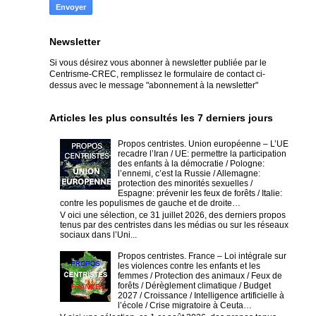
Newsletter
Si vous désirez vous abonner à newsletter publiée par le
Centrisme-CREC,
remplissez le formulaire de contact ci-
dessus avec le message "abonnement à la newsletter"
Articles les plus consultés les 7 derniers jours
Propos centristes. Union européenne – L’UE
recadre l’Iran / UE: permettre la participation
des enfants à la démocratie / Pologne:
l’ennemi, c’est la Russie / Allemagne:
protection des minorités sexuelles /
Espagne: prévenir les feux de forêts / Italie:
contre les populismes de gauche et de droite…
V oici une sélection, ce 31 juillet 2026, des derniers propos
tenus par des centristes dans les médias ou sur les réseaux
sociaux dans l’Uni...
Propos centristes. France – Loi intégrale sur
les violences contre les enfants et les
femmes / Protection des animaux / Feux de
forêts / Dérèglement climatique / Budget
2027 / Croissance / Intelligence artificielle à
l’école / Crise migratoire à Ceuta…