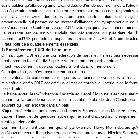
Sans oublier qu’elle délégitime la candidature d’un de ses membres à l’électio
La négociation houleuse qui a lieu en ce moment à propos des régionales o
sur l’UDI pour avoir des listes communes partout alors qu’il s’agit 
proportionnelle qui permet de se passer d’alliances est symptomatique de la
de s’accaparer le Centre en vue de 2017 avec quelques gratifications mineure
La question est de savoir, au-delà des déclarations du président de l’
Lagarde, si l’UDI possède les capacités de résister à l’UMP et à ses desider
Il faut pour cela quatre éléments essentiels:
1) Premièrement, l’UDI doit être unie.
On sait que l’UDI est une confédération de partis et il n’est pas nécessai
front commun face à l’UMP qu’elle se transforme en parti centralisé.
Il faut, «seulement», que ses leaders aillent dans le même sens.
Or, aujourd’hui, ce n’est absolument pas le cas.
Les rivalités de personnes ainsi que les ambitions personnelles et les a
ministériels après 2017 ont créé un climat détestable à l’intérieur de la for
Louis Borloo.
La haine entre Jean-Christophe Lagarde et Hervé Morin ne s’est pas éteint
premier à la présidence ainsi que la partition solo de Jean-Christophe 
souvent qu’il est encarté dans un parti.
S’ajoutent à cela les ambitions d’un François Sauvadet, d’un Maurice Leroy,
Laurent Hénart et de quelques autres qui ne sont d’accord sur presque rien 
stratégie électorale.
Comment faire front commun quand, par exemple, Hervé Morin déclare qu’e
du Nouveau centre il ira discuter alliances électorales avec Nicolas Sarkozy, 