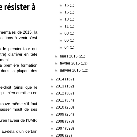
 résister à
►
16
(1)
►
15
(1)
►
13
(1)
►
11
(1)
ementales de 2015, la
►
08
(1)
ections à venir s’est
►
06
(1)
►
04
(1)
s le premier tour qui
re) d’arriver en tête
►
mars 2015
(21)
ement.
►
février 2015
(13)
a première formation
►
janvier 2015
(12)
e dans la plupart des
►
2014
(167)
►
2013
(152)
-droit (ainsi que le
’il n’en aurait eu en
►
2012
(307)
►
2011
(334)
trouve même s’il faut
►
2010
(253)
 passer moult de ses
►
2009
(254)
u’en faveur de l’UMP,
►
2008
(378)
►
2007
(593)
 au-delà d’un certain
►
2006
(28)