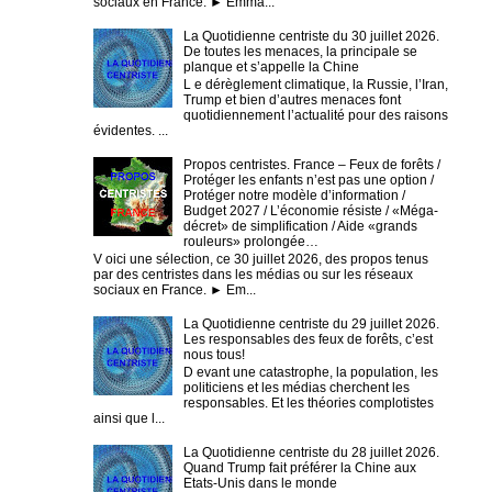
sociaux en France. ► Emma...
La Quotidienne centriste du 30 juillet 2026.
De toutes les menaces, la principale se
planque et s’appelle la Chine
L e dérèglement climatique, la Russie, l’Iran,
Trump et bien d’autres menaces font
quotidiennement l’actualité pour des raisons
évidentes. ...
Propos centristes. France – Feux de forêts /
Protéger les enfants n’est pas une option /
Protéger notre modèle d’information /
Budget 2027 / L’économie résiste / «Méga-
décret» de simplification / Aide «grands
rouleurs» prolongée…
V oici une sélection, ce 30 juillet 2026, des propos tenus
par des centristes dans les médias ou sur les réseaux
sociaux en France. ► Em...
La Quotidienne centriste du 29 juillet 2026.
Les responsables des feux de forêts, c’est
nous tous!
D evant une catastrophe, la population, les
politiciens et les médias cherchent les
responsables. Et les théories complotistes
ainsi que l...
La Quotidienne centriste du 28 juillet 2026.
Quand Trump fait préférer la Chine aux
Etats-Unis dans le monde