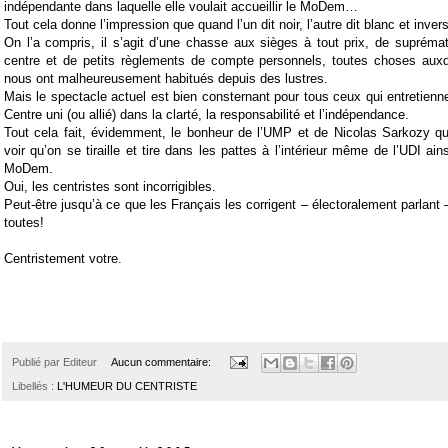
indépendante dans laquelle elle voulait accueillir le MoDem…
Tout cela donne l’impression que quand l’un dit noir, l’autre dit blanc et inve
On l’a compris, il s’agit d’une chasse aux sièges à tout prix, de supréma
centre et de petits règlements de compte personnels, toutes choses auxqu
nous ont malheureusement habitués depuis des lustres.
Mais le spectacle actuel est bien consternant pour tous ceux qui entretienne
Centre uni (ou allié) dans la clarté, la responsabilité et l’indépendance.
Tout cela fait, évidemment, le bonheur de l’UMP et de Nicolas Sarkozy qui 
voir qu’on se tiraille et tire dans les pattes à l’intérieur même de l’UDI ains
MoDem.
Oui, les centristes sont incorrigibles.
Peut-être jusqu’à ce que les Français les corrigent – électoralement parlant
toutes!
Centristement votre.
Publié par
Editeur
Aucun commentaire:
Libellés :
L'HUMEUR DU CENTRISTE