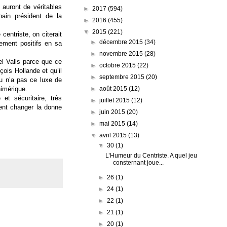
 auront de véritables
►
2017
(594)
hain président de la
►
2016
(455)
▼
2015
(221)
centriste, on citerait
►
décembre 2015
(34)
ement positifs en sa
►
novembre 2015
(28)
el Valls parce que ce
►
octobre 2015
(22)
çois Hollande et qu’il
►
septembre 2015
(20)
ou n’a pas ce luxe de
himérique.
►
août 2015
(12)
 et sécuritaire, très
►
juillet 2015
(12)
vent changer la donne
►
juin 2015
(20)
►
mai 2015
(14)
▼
avril 2015
(13)
▼
30
(1)
L’Humeur du Centriste. A quel jeu
consternant joue...
►
26
(1)
►
24
(1)
►
22
(1)
►
21
(1)
►
20
(1)