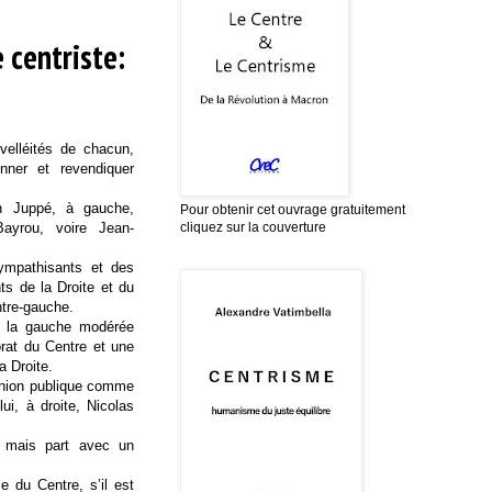
 centriste:
velléités de chacun,
onner et revendiquer
in Juppé, à gauche,
Pour obtenir cet ouvrage gratuitement
ayrou, voire Jean-
cliquez sur la couverture
sympathisants et des
ts de la Droite et du
ntre-gauche.
ne la gauche modérée
orat du Centre et une
la Droite.
pinion publique comme
lui, à droite, Nicolas
at mais part avec un
 du Centre, s’il est