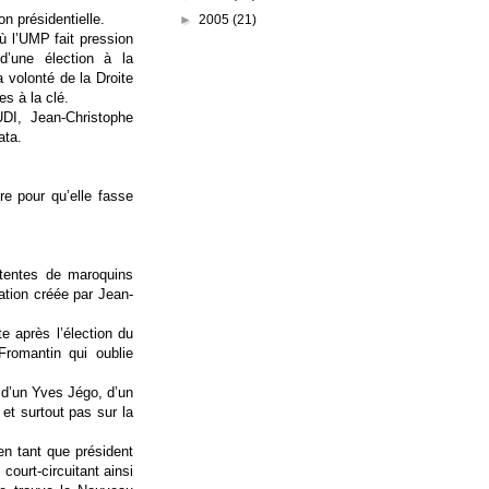
n présidentielle.
►
2005
(21)
ù l’UMP fait pression
d’une élection à la
 volonté de la Droite
s à la clé.
UDI, Jean-Christophe
ata.
re pour qu’elle fasse
ttentes de maroquins
mation créée par Jean-
e après l’élection du
Fromantin qui oublie
 d’un Yves Jégo, d’un
et surtout pas sur la
n tant que président
court-circuitant ainsi