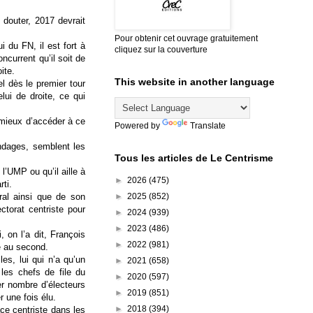
 douter, 2017 devrait
Pour obtenir cet ouvrage gratuitement
i du FN, il est fort à
cliquez sur la couverture
ncurrent qu’il soit de
ite.
This website in another language
el dès le premier tour
lui de droite, ce qui
e mieux d’accéder à ce
Powered by
Translate
ndages, semblent les
Tous les articles de Le Centrisme
l’UMP ou qu’il aille à
►
2026
(475)
rti.
éral ainsi que de son
►
2025
(852)
ctorat centriste pour
►
2024
(939)
►
2023
(486)
, on l’a dit, François
►
2022
(981)
e au second.
es, lui qui n’a qu’un
►
2021
(658)
les chefs de file du
►
2020
(597)
er nombre d’électeurs
►
2019
(851)
 une fois élu.
►
2018
(394)
ace centriste dans les