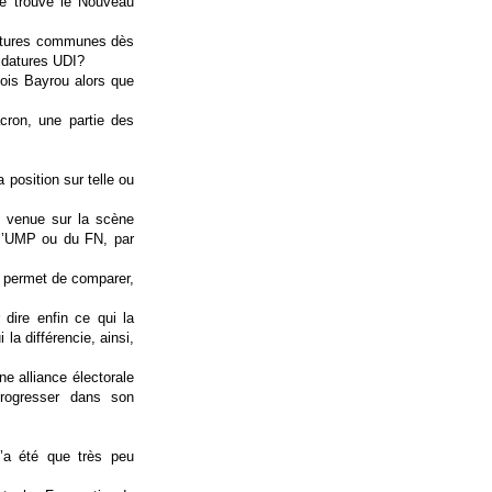
 se trouve le Nouveau
atures communes dès
didatures UDI?
ois Bayrou alors que
cron, une partie des
sa position sur telle ou
e venue sur la scène
e l’UMP ou du FN, par
ui permet de comparer,
 dire enfin ce qui la
la différencie, ainsi,
e alliance électorale
progresser dans son
n’a été que très peu