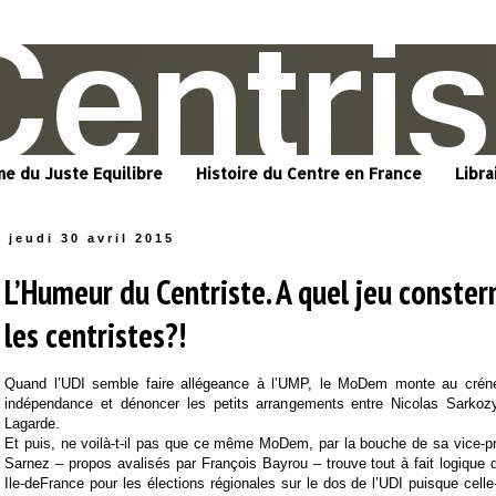
me du Juste Equilibre
Histoire du Centre en France
Libra
jeudi 30 avril 2015
L’Humeur du Centriste. A quel jeu conster
les centristes?!
Quand l’UDI semble faire allégeance à l’UMP, le MoDem monte au crén
indépendance et dénoncer les petits arrangements entre Nicolas Sarkoz
Lagarde.
Et puis, ne voilà-t-il pas que ce même MoDem, par la bouche de sa vice-pr
Sarnez – propos avalisés par François Bayrou – trouve tout à fait logique d
Ile-deFrance pour les élections régionales sur le dos de l’UDI puisque celle