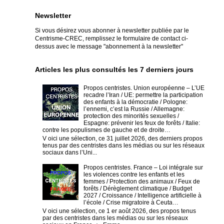
Newsletter
Si vous désirez vous abonner à newsletter publiée par le
Centrisme-CREC,
remplissez le formulaire de contact ci-
dessus avec le message "abonnement à la newsletter"
Articles les plus consultés les 7 derniers jours
Propos centristes. Union européenne – L’UE
recadre l’Iran / UE: permettre la participation
des enfants à la démocratie / Pologne:
l’ennemi, c’est la Russie / Allemagne:
protection des minorités sexuelles /
Espagne: prévenir les feux de forêts / Italie:
contre les populismes de gauche et de droite…
V oici une sélection, ce 31 juillet 2026, des derniers propos
tenus par des centristes dans les médias ou sur les réseaux
sociaux dans l’Uni...
Propos centristes. France – Loi intégrale sur
les violences contre les enfants et les
femmes / Protection des animaux / Feux de
forêts / Dérèglement climatique / Budget
2027 / Croissance / Intelligence artificielle à
l’école / Crise migratoire à Ceuta…
V oici une sélection, ce 1 er août 2026, des propos tenus
par des centristes dans les médias ou sur les réseaux