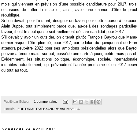
mois qui viennent en prévision d’une possible candidature pour 2017, trois
occasions de rafler la mise et, ainsi, avoir une chance d’être le proc
république.
Si l’on devait, pour l’instant, désigner un favori pour cette course à l’espace 
Alain Juppé, tout simplement parce que, au-delà des sondages particulièr
faveur, il est le seul qui se soit réellement déclaré candidat pour 2017.
S’il devait y avoir un outsider, on citerait plutôt François Bayrou que Manu
dernier risque d’être plombé, pour 2017, par le bilan du quinquennat de Fran
attendra peut-être 2022 pour ses ambitions présidentielles alors que Bayr
pouvoir attendre mais, surtout, possède une carte à jouer, petite mais pas c
Evidemment, les situations politique, économique, sociale, internationale
instables actuellement, qui prévaudront l’année prochaine et en 2017 peu
du tout au tout.
Publié par
Editeur
1 commentaire:
Libellés :
EDITORIAL D'ALEXANDRE VATIMBELLA
vendredi 24 avril 2015