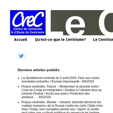
Accueil
Qu'est-ce que le Centrisme?
Le Centris
Derniers articles publiés
La Quotidienne centriste du 5 août 2026. Face aux crises
mondiales actuelles, l’Europe impuissante
- 8/5/2026
Propos centristes. France – Moderniser la sécurité civile /
Crise de Ceuta et immigration / Soutien à l’Ukraine face au
criminel Poutine / Accès aux soins / Protection des
animaux…
- 8/5/2026
Propos centristes. Monde – Ukraine: Zelenski dénonce les
«safaris humains» de la Russie contre les civils / Etats-Unis:
Avec Trump, une corruption jamais vue / Japon: le centre
veut créer une «culture politique du respect et de l'estime