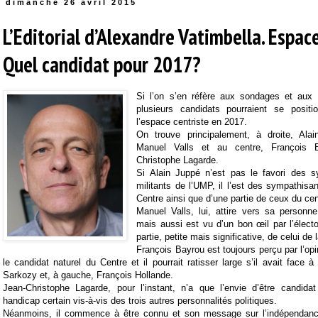
dimanche 26 avril 2015
L’Editorial d’Alexandre Vatimbella. Espace
Quel candidat pour 2017?
Si l’on s’en réfère aux sondages et aux 
plusieurs candidats pourraient se positi
l’espace centriste en 2017.
On trouve principalement, à droite, Ala
Manuel Valls et au centre, François B
Christophe Lagarde.
Si Alain Juppé n’est pas le favori des 
militants de l’UMP, il l’est des sympathisan
Centre ainsi que d’une partie de ceux du ce
Manuel Valls, lui, attire vers sa person
mais aussi est vu d’un bon œil par l’élect
partie, petite mais significative, de celui de 
François Bayrou est toujours perçu par l’o
le candidat naturel du Centre et il pourrait ratisser large s’il avait face à 
Sarkozy et, à gauche, François Hollande.
Jean-Christophe Lagarde, pour l’instant, n’a que l’envie d’être candid
handicap certain vis-à-vis des trois autres personnalités politiques.
Néanmoins, il commence à être connu et son message sur l’indépendance