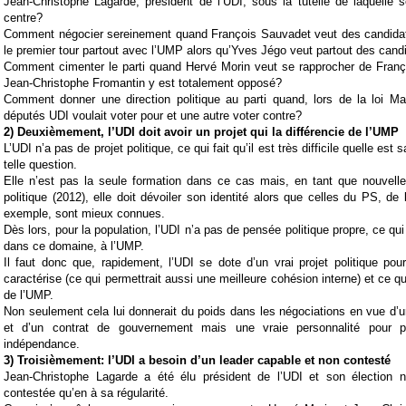
Jean-Christophe Lagarde, président de l’UDI, sous la tutelle de laquelle
centre?
Comment négocier sereinement quand François Sauvadet veut des candid
le premier tour partout avec l’UMP alors qu’Yves Jégo veut partout des can
Comment cimenter le parti quand Hervé Morin veut se rapprocher de Franç
Jean-Christophe Fromantin y est totalement opposé?
Comment donner une direction politique au parti quand, lors de la loi Ma
députés UDI voulait voter pour et une autre voter contre?
2) Deuxièmement, l’UDI doit avoir un projet qui la différencie de l’UMP
L’UDI n’a pas de projet politique, ce qui fait qu’il est très difficile quelle est 
telle question.
Elle n’est pas la seule formation dans ce cas mais, en tant que nouvell
politique (2012), elle doit dévoiler son identité alors que celles du PS, d
exemple, sont mieux connues.
Dès lors, pour la population, l’UDI n’a pas de pensée politique propre, ce q
dans ce domaine, à l’UMP.
Il faut donc que, rapidement, l’UDI se dote d’un vrai projet politique pour
caractérise (ce qui permettrait aussi une meilleure cohésion interne) et ce qui 
de l’UMP.
Non seulement cela lui donnerait du poids dans les négociations en vue d’un
et d’un contrat de gouvernement mais une vraie personnalité pour 
indépendance.
3) Troisièmement: l’UDI a besoin d’un leader capable et non contesté
Jean-Christophe Lagarde a été élu président de l’UDI et son élection 
contestée qu’en à sa régularité.