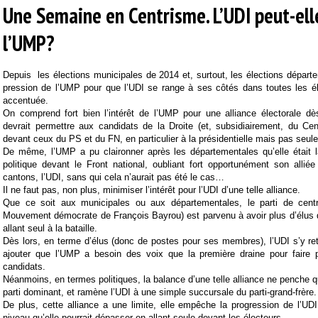
Une Semaine en Centrisme. L’UDI peut-elle
l’UMP?
Depuis
les élections municipales de 2014 et, surtout, les élections départ
pression de l’UMP pour que l’UDI se range à ses côtés dans toutes les él
accentuée.
On comprend fort bien l’intérêt de l’UMP pour une alliance électorale dè
devrait permettre aux candidats de la Droite (et, subsidiairement, du Cent
devant ceux du PS et du FN, en particulier à la présidentielle mais pas seul
De même, l’UMP a pu claironner après les départementales qu’elle était l
politique devant le Front national, oubliant fort opportunément son allié
cantons, l’UDI, sans qui cela n’aurait pas été le cas…
Il ne faut pas, non plus, minimiser l’intérêt pour l’UDI d’une telle alliance.
Que ce soit aux municipales ou aux départementales, le parti de centre
Mouvement démocrate de François Bayrou) est parvenu à avoir plus d’élus qu
allant seul à la bataille.
Dès lors, en terme d’élus (donc de postes pour ses membres), l’UDI s’y re
ajouter que l’UMP a besoin des voix que la première draine pour faire
candidats.
Néanmoins, en termes politiques, la balance d’une telle alliance ne penche q
parti dominant, et ramène l’UDI à une simple succursale du parti-grand-frère.
De plus, cette alliance a une limite, elle empêche la progression de l’UDI
niveau qu’elle pourrait dépasser en allant seule devant les électeurs.