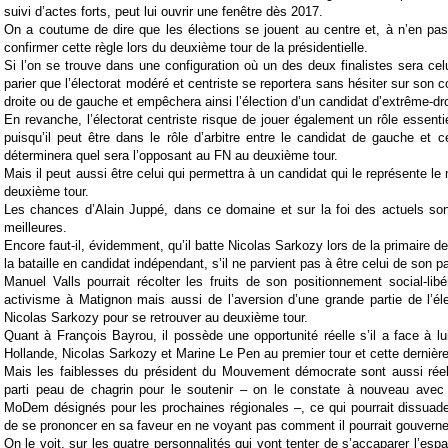
suivi d’actes forts, peut lui ouvrir une fenêtre dès 2017.
On a coutume de dire que les élections se jouent au centre et, à n’en pas
confirmer cette règle lors du deuxième tour de la présidentielle.
Si l’on se trouve dans une configuration où un des deux finalistes sera celu
parier que l’électorat modéré et centriste se reportera sans hésiter sur son co
droite ou de gauche et empêchera ainsi l’élection d’un candidat d’extrême-dro
En revanche, l’électorat centriste risque de jouer également un rôle essenti
puisqu’il peut être dans le rôle d’arbitre entre le candidat de gauche et ce
déterminera quel sera l’opposant au FN au deuxième tour.
Mais il peut aussi être celui qui permettra à un candidat qui le représente l
deuxième tour.
Les chances d’Alain Juppé, dans ce domaine et sur la foi des actuels so
meilleures.
Encore faut-il, évidemment, qu’il batte Nicolas Sarkozy lors de la primaire de 
la bataille en candidat indépendant, s’il ne parvient pas à être celui de son pa
Manuel Valls pourrait récolter les fruits de son positionnement social-lib
activisme à Matignon mais aussi de l’aversion d’une grande partie de l’éle
Nicolas Sarkozy pour se retrouver au deuxième tour.
Quant à François Bayrou, il possède une opportunité réelle s’il a face à lui
Hollande, Nicolas Sarkozy et Marine Le Pen au premier tour et cette dernièr
Mais les faiblesses du président du Mouvement démocrate sont aussi réell
parti peau de chagrin pour le soutenir – on le constate à nouveau avec 
MoDem désignés pour les prochaines régionales –, ce qui pourrait dissuad
de se prononcer en sa faveur en ne voyant pas comment il pourrait gouverner
On le voit, sur les quatre personnalités qui vont tenter de s’accaparer l’esp