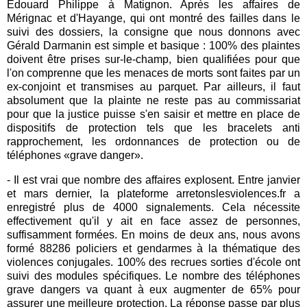
Edouard Philippe à Matignon. Après les affaires de
Mérignac et d'Hayange, qui ont montré des failles dans le
suivi des dossiers, la consigne que nous donnons avec
Gérald Darmanin est simple et basique : 100% des plaintes
doivent être prises sur-le-champ, bien qualifiées pour que
l'on comprenne que les menaces de morts sont faites par un
ex-conjoint et transmises au parquet. Par ailleurs, il faut
absolument que la plainte ne reste pas au commissariat
pour que la justice puisse s'en saisir et mettre en place de
dispositifs de protection tels que les bracelets anti
rapprochement, les ordonnances de protection ou de
téléphones «grave danger».
- Il est vrai que nombre des affaires explosent. Entre janvier
et mars dernier, la plateforme arretonslesviolences.fr a
enregistré plus de 4000 signalements. Cela nécessite
effectivement qu'il y ait en face assez de personnes,
suffisamment formées. En moins de deux ans, nous avons
formé 88286 policiers et gendarmes à la thématique des
violences conjugales. 100% des recrues sorties d'école ont
suivi des modules spécifiques. Le nombre des téléphones
grave dangers va quant à eux augmenter de 65% pour
assurer une meilleure protection. La réponse passe par plus