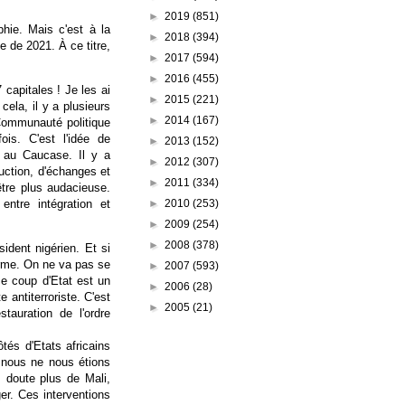
►
2019
(851)
phie. Mais c'est à la
►
2018
(394)
le de 2021. À ce titre,
►
2017
(594)
►
2016
(455)
capitales ! Je les ai
►
2015
(221)
cela, il y a plusieurs
►
2014
(167)
 Communauté politique
is. C'est l'idée de
►
2013
(152)
e au Caucase. Il y a
►
2012
(307)
ction, d'échanges et
►
2011
(334)
être plus audacieuse.
►
2010
(253)
entre intégration et
►
2009
(254)
►
2008
(378)
sident nigérien. Et si
irme. On ne va pas se
►
2007
(593)
ce coup d'Etat est un
►
2006
(28)
 antiterroriste. C'est
►
2005
(21)
tauration de l'ordre
tés d'Etats africains
i nous ne nous étions
s doute plus de Mali,
er. Ces interventions