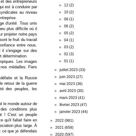
 et des entrepreneurs
►
12
(2)
ui est à conduire par
syndicales au niveau
►
10
(2)
entreprise.
►
08
(1)
ge d'unité. Tous unis
►
06
(2)
u plus difficile où il
►
05
(2)
ur projeter notre pays
nt le fruit du travail
►
04
(1)
confiance entre nous.
►
03
(2)
il s'engage sur des
►
02
(3)
t détermination.
►
01
(1)
ympiques. Les images
 nos médailles. Fiers
►
juillet 2023
(33)
►
juin 2023
(27)
 défaite et la Russie
e retour de la guerre
►
mai 2023
(36)
neté des peuples, les
►
avril 2023
(30)
►
mars 2023
(41)
ut le monde autour de
►
février 2023
(47)
 des conditions plus
►
janvier 2023
(44)
nt ! C'est un peuple
qu'il fallait faire en
►
2022
(981)
ciation plus large. À
►
2021
(658)
t ce que je défendais
►
2020
(597)