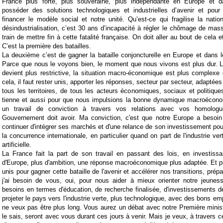
France plus forte, plus souveraine, plus indépendante en Europe et 
posséder des solutions technologiques et industrielles d’avenir et pou
financer le modèle social et notre unité. Qu’est-ce qui fragilise la nat
désindustrialisation, c’est 30 ans d’incapacité à régler le chômage de m
train de mettre fin à cette fatalité française. On doit aller au bout de cela e
C’est la première des batailles.
La deuxième c’est de gagner la bataille conjoncturelle en Europe et dans
Parce que nous le voyons bien, le moment que nous vivons est plus dur. L
devient plus restrictive, la situation macro-économique est plus complex
cela, il faut rester unis, apporter les réponses, secteur par secteur, adaptées 
tous les territoires, de tous les acteurs économiques, sociaux et politiqu
tienne et aussi pour que nous impulsions la bonne dynamique macroécon
un travail de conviction à travers vos relations avec vos homolog
Gouvernement doit avoir. Ma conviction, c'est que notre Europe a besoin 
continuer d'intégrer ses marchés et d'une relance de son investissement pour
la concurrence internationale, en particulier quand on part de l'industrie vert
artificielle.
La France fait la part de son travail en passant des lois, en investissa
d'Europe, plus d'ambition, une réponse macroéconomique plus adaptée. Et pu
unis pour gagner cette bataille de l'avenir et accélérer nos transitions, pré
j'ai besoin de vous, oui, pour nous aider à mieux orienter notre jeuness
besoins en termes d'éducation, de recherche finalisée, d'investissements d
projeter le pays vers l'industrie verte, plus technologique, avec des bons e
ne veux pas être plus long. Vous aurez un débat avec notre Première minist
le sais, seront avec vous durant ces jours à venir. Mais je veux, à travers 