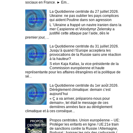
sociaux en France. ► Em...
La Quotidienne centriste du 27 juillet 2026.
Ukraine: ne pas oublier les pays complices
qui aident Poutine dans son agression
L ’Ukraine a frappé un navire iranien dans la
mer Caspienne et Volodymyr Zelensky a
justifié cette attaque par l’aide, dès le
premier jour, ...
La Quotidienne centriste du 31 juillet 2026.
Jusqu’à quand l’Europe acceptera les
provocations de la Russie sans une réaction
à la hauteur?
S elon Kaja Kallas, la vice-présidente de la
Commission européenne et haute
représentante pour les affaires étrangères et la politique de
sé...
La Quotidienne centriste du 1er août 2026.
Dérèglement climatique: demain c’est
aujourd’hui
« Ç a va arriver, préparons-nous pour
demain», tel était le message de ces
dernières années face au dérèglement
climatique et à ces conséque...
Propos centristes. Union européenne – UE:
Protéger les enfants en ligne / UE:21e train
de sanctions contre la Russie / Allemagne,
Portugal : baisser les prix des carburants /