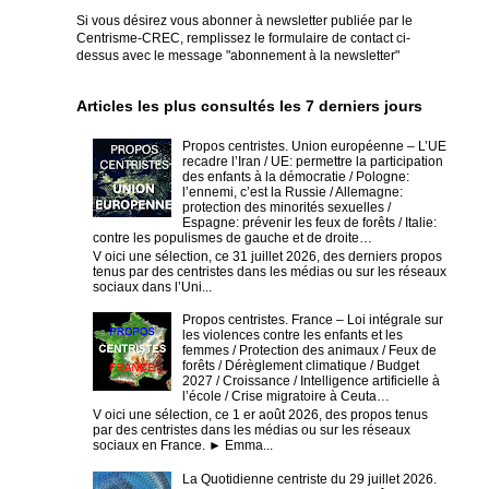
Si vous désirez vous abonner à newsletter publiée par le
Centrisme-CREC,
remplissez le formulaire de contact ci-
dessus avec le message "abonnement à la newsletter"
Articles les plus consultés les 7 derniers jours
Propos centristes. Union européenne – L’UE
recadre l’Iran / UE: permettre la participation
des enfants à la démocratie / Pologne:
l’ennemi, c’est la Russie / Allemagne:
protection des minorités sexuelles /
Espagne: prévenir les feux de forêts / Italie:
contre les populismes de gauche et de droite…
V oici une sélection, ce 31 juillet 2026, des derniers propos
tenus par des centristes dans les médias ou sur les réseaux
sociaux dans l’Uni...
Propos centristes. France – Loi intégrale sur
les violences contre les enfants et les
femmes / Protection des animaux / Feux de
forêts / Dérèglement climatique / Budget
2027 / Croissance / Intelligence artificielle à
l’école / Crise migratoire à Ceuta…
V oici une sélection, ce 1 er août 2026, des propos tenus
par des centristes dans les médias ou sur les réseaux
sociaux en France. ► Emma...
La Quotidienne centriste du 29 juillet 2026.