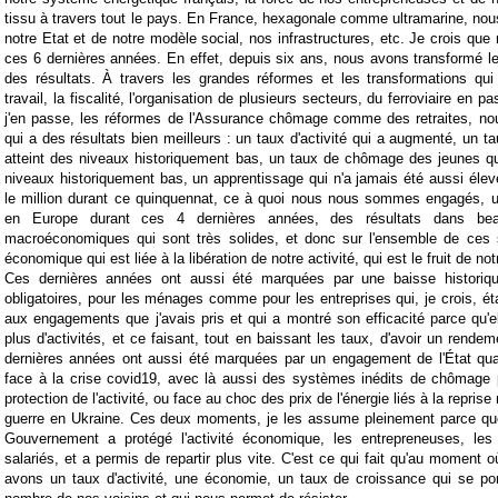
tissu à travers tout le pays. En France, hexagonale comme ultramarine, nous
notre Etat et de notre modèle social, nos infrastructures, etc. Je crois que
ces 6 dernières années. En effet, depuis six ans, nous avons transformé 
des résultats. À travers les grandes réformes et les transformations qui
travail, la fiscalité, l'organisation de plusieurs secteurs, du ferroviaire en pa
j'en passe, les réformes de l'Assurance chômage comme des retraites, n
qui a des résultats bien meilleurs : un taux d'activité qui a augmenté, un 
atteint des niveaux historiquement bas, un taux de chômage des jeunes qu
niveaux historiquement bas, un apprentissage qui n'a jamais été aussi élev
le million durant ce quinquennat, ce à quoi nous nous sommes engagés, un
en Europe durant ces 4 dernières années, des résultats dans be
macroéconomiques qui sont très solides, et donc sur l'ensemble de ces
économique qui est liée à la libération de notre activité, qui est le fruit de notr
Ces dernières années ont aussi été marquées par une baisse historiq
obligatoires, pour les ménages comme pour les entreprises qui, je crois, éta
aux engagements que j'avais pris et qui a montré son efficacité parce qu'e
plus d'activités, et ce faisant, tout en baissant les taux, d'avoir un rende
dernières années ont aussi été marquées par un engagement de l'État quan
face à la crise covid19, avec là aussi des systèmes inédits de chômage p
protection de l'activité, ou face au choc des prix de l'énergie liés à la repris
guerre en Ukraine. Ces deux moments, je les assume pleinement parce que
Gouvernement a protégé l'activité économique, les entrepreneuses, les 
salariés, et a permis de repartir plus vite. C'est ce qui fait qu'au moment 
avons un taux d'activité, une économie, un taux de croissance qui se po