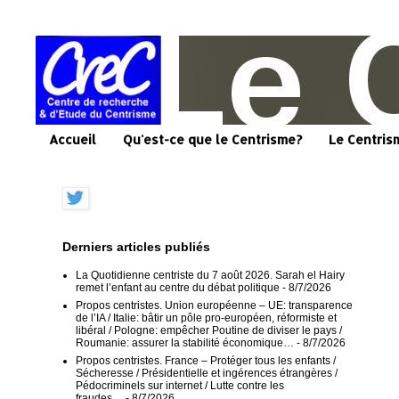
Accueil
Qu'est-ce que le Centrisme?
Le Centris
Derniers articles publiés
La Quotidienne centriste du 7 août 2026. Sarah el Hairy
remet l’enfant au centre du débat politique
- 8/7/2026
Propos centristes. Union européenne – UE: transparence
de l’IA / Italie: bâtir un pôle pro-européen, réformiste et
libéral / Pologne: empêcher Poutine de diviser le pays /
Roumanie: assurer la stabilité économique…
- 8/7/2026
Propos centristes. France – Protéger tous les enfants /
Sécheresse / Présidentielle et ingérences étrangères /
Pédocriminels sur internet / Lutte contre les
fraudes…
- 8/7/2026