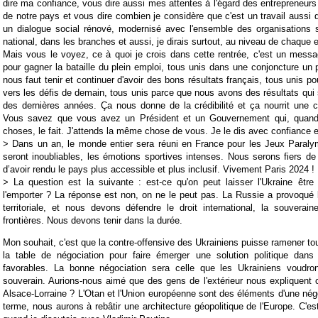
dire ma confiance, vous dire aussi mes attentes à l'égard des entrepreneurs
de notre pays et vous dire combien je considère que c'est un travail aussi q
un dialogue social rénové, modernisé avec l'ensemble des organisations 
national, dans les branches et aussi, je dirais surtout, au niveau de chaque 
Mais vous le voyez, ce à quoi je crois dans cette rentrée, c'est un messa
pour gagner la bataille du plein emploi, tous unis dans une conjoncture un pe
nous faut tenir et continuer d'avoir des bons résultats français, tous unis po
vers les défis de demain, tous unis parce que nous avons des résultats qui so
des dernières années. Ça nous donne de la crédibilité et ça nourrit une 
Vous savez que vous avez un Président et un Gouvernement qui, quand 
choses, le fait. J'attends la même chose de vous. Je le dis avec confiance e
>
Dans un an, le monde entier sera réuni en France pour les Jeux Paral
seront inoubliables, les émotions sportives intenses. Nous serons fiers de
d’avoir rendu le pays plus accessible et plus inclusif. Vivement Paris 2024 !
> L
a question est la suivante : est-ce qu'on peut laisser l'Ukraine être
l'emporter ? La réponse est non, on ne le peut pas. La Russie a provoqué l
territoriale, et nous devons défendre le droit international, la souverai
frontières. Nous devons tenir dans la durée.
Mon souhait, c'est que la contre-offensive des Ukrainiens puisse ramener to
la table de négociation pour faire émerger une solution politique dans
favorables. La bonne négociation sera celle que les Ukrainiens voudro
souverain. Aurions-nous aimé que des gens de l'extérieur nous expliquent ce 
Alsace-Lorraine ? L'Otan et l'Union européenne sont des éléments d'une négo
terme, nous aurons à rebâtir une architecture géopolitique de l'Europe. C'es