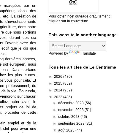
é marquées par un
supérieur, dans des
s, etc. La création de
Pour obtenir cet ouvrage gratuitement
cliquez sur la couverture
ts d'investissements
riculture, dans notre
ire que nous sortions
This website in another language
oyez, durant ces six
rs l’avenir avec des
llectif que je dis que
nous.
Powered by
Translate
inq dernières années,
le sol européen, nous
Tous les articles de Le Centrisme
onal. Dans certains
hez les plus jeunes.
►
2026
(480)
 de vous pour cela. Et
►
2025
(852)
ée professionnel, du
►
2024
(939)
 de la vie. Pour cela,
eviendront sur chacun
▼
2023
(486)
allez acter avec le
►
décembre 2023
(56)
es projets de loi de
►
novembre 2023
(51)
i, procéder de cette
►
octobre 2023
(46)
ein emploi et de la
►
septembre 2023
(31)
est clef pour avoir une
▼
août 2023
(44)