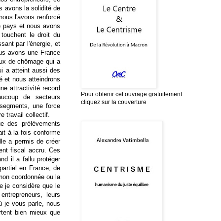
 avons la solidité de
 nous l'avons renforcé
le pays et nous avons
 touchent le droit du
ssant par l'énergie, et
ous avons une France
taux de chômage qui a
i a atteint aussi des
é et nous atteindrons
e attractivité record
Pour obtenir cet ouvrage gratuitement
aucoup de secteurs
cliquez sur la couverture
 segments, une force
e travail collectif.
ue des prélèvements
it à la fois conforme
lle a permis de créer
ment fiscal accru. Ces
d il a fallu protéger
artiel en France, de
e non coordonnée ou la
 je considère que le
entrepreneurs, leurs
où je vous parle, nous
rtent bien mieux que