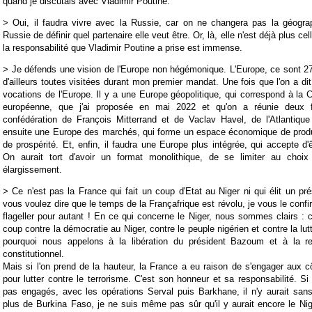
quand je discutais avec Vladimir Poutine.
> O
ui, il faudra vivre avec la Russie, car on ne changera pas la géogra
Russie de définir quel partenaire elle veut être. Or, là, elle n'est déjà plus cel
la responsabilité que Vladimir Poutine a prise est immense.
>
Je défends une vision de l'Europe non hégémonique. L'Europe, ce sont 27 
d'ailleurs toutes visitées durant mon premier mandat. Une fois que l'on a dit 
vocations de l'Europe. Il y a une Europe géopolitique, qui correspond à la
européenne, que j'ai proposée en mai 2022 et qu'on a réunie deux fo
confédération de François Mitterrand et de Vaclav Havel, de l'Atlantiqu
ensuite une Europe des marchés, qui forme un espace économique de produ
de prospérité. Et, enfin, il faudra une Europe plus intégrée, qui accepte d'
On aurait tort d'avoir un format monolithique, de se limiter au choix 
élargissement.
>
Ce n'est pas la France qui fait un coup d'Etat au Niger ni qui élit un pré
vous voulez dire que le temps de la Françafrique est révolu, je vous le conf
flageller pour autant ! En ce qui concerne le Niger, nous sommes clairs : 
coup contre la démocratie au Niger, contre le peuple nigérien et contre la lutte
pourquoi nous appelons à la libération du président Bazoum et à la res
constitutionnel.
Mais si l'on prend de la hauteur, la France a eu raison de s'engager aux cô
pour lutter contre le terrorisme. C'est son honneur et sa responsabilité. S
pas engagés, avec les opérations Serval puis Barkhane, il n'y aurait san
plus de Burkina Faso, je ne suis même pas sûr qu'il y aurait encore le Nig