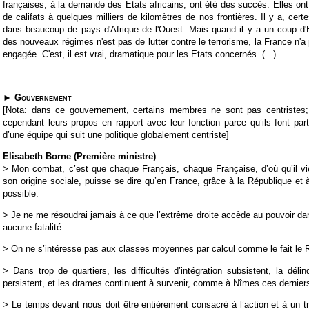
françaises, à la demande des Etats africains, ont été des succès. Elles on
de califats à quelques milliers de kilomètres de nos frontières. Il y a, certe
dans beaucoup de pays d'Afrique de l'Ouest. Mais quand il y a un coup d'Et
des nouveaux régimes n'est pas de lutter contre le terrorisme, la France n'a
engagée. C'est, il est vrai, dramatique pour les Etats concernés. (...).
►
Gouvernement
[Nota: dans ce gouvernement, certains membres ne sont pas centristes;
cependant leurs propos en rapport avec leur fonction parce qu’ils font part
d’une équipe qui suit une politique globalement centriste]
Elisabeth Borne (Première ministre)
> Mon combat, c’est que chaque Français, chaque Française, d’où qu’il vi
son origine sociale, puisse se dire qu’en France, grâce à la République et à
possible.
>
Je ne me résoudrai jamais à ce que l’extrême droite accède au pouvoir dans
aucune fatalité.
> On ne s’intéresse pas aux classes moyennes par calcul comme le fait le 
> Dans trop de quartiers, les difficultés d’intégration subsistent, la délin
persistent, et les drames continuent à survenir, comme à Nîmes ces derniers
> Le temps devant nous doit être entièrement consacré à l’action et à un tr