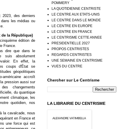
POMMERY
LA QUOTIDIENNE CENTRISTE
LE CENTRE AUX ETATS-UNIS
t 2023, des derniers
LE CENTRE DANS LE MONDE
s dans les médias ou
LE CENTRE EN EUROPE
ce.
LE CENTRE EN FRANCE
 de la République)
LE CENTRISME CETTE ANNEE
cinquième édition de
PRESIDENTIELLE 2027
de France.
PROPOS CENTRISTES
s dire que dans le
REGARDS CENTRISTES
 suis absolument
UNE SEMAINE EN CENTRISME
valoir. En effet, la
les coups d'État se
VUES DU CENTRE
rtitudes géopolitiques
o-américaine accroît
Chercher sur Le Centrisme
t la pression aussi sur
on des changements
ficielle, du quantique
ement climatique, les
notre quotidien, nos
LA LIBRAIRIE DU CENTRISME
, à la cavalcade, nous
nquérant en France et
ons une force qui est
nos entrepreneurs, ce