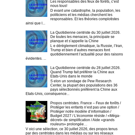
Les responsables des feux de forêts, c’est
nous tous!
D evant une catastrophe, la population, les
politiciens et les médias cherchent les
responsables. Et les théories complotistes
ainsi que l...
La Quotidienne centriste du 30 juillet 2026.
De toutes les menaces, la principale se
planque et s’appelle la Chine
L e dérèglement climatique, la Russie, l’Iran,
Trump et bien d’autres menaces font
quotidiennement l’actualité pour des raisons
évidentes. ...
La Quotidienne centriste du 28 juillet 2026.
Quand Trump fait préférer la Chine aux
Etats-Unis dans le monde
S elon un sondage de Pew Research
Center, la plupart des populations des 36
pays sélectionnés préfèrent la Chine aux
Etats-Unis, conséquence...
Propos centristes. France – Feux de forêts /
Protéger les enfants n’est pas une option /
Protéger notre modèle d’information /
Budget 2027 / L’économie résiste / «Méga-
décret» de simplification / Aide «grands
rouleurs» prolongée…
V oici une sélection, ce 30 juillet 2026, des propos tenus
par des centristes dans les médias ou sur les réseaux