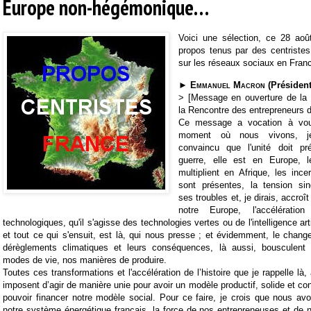
Europe non-hégémonique…
Voici une sélection, ce 28 aoû
propos tenus par des centriste
sur les réseaux sociaux en Fran
►
Emmanuel Macron
(Président
> [Message en ouverture de la 
la Rencontre des entrepreneurs 
Ce message a vocation à vou
moment où nous vivons, je
convaincu que l'unité doit pré
guerre, elle est en Europe, 
multiplient en Afrique, les ince
sont présentes, la tension sin
ses troubles et, je dirais, accroî
notre Europe, l'accélérati
technologiques, qu'il s'agisse des technologies vertes ou de l'intelligence arti
et tout ce qui s'ensuit, est là, qui nous presse ; et évidemment, le chang
dérèglements climatiques et leurs conséquences, là aussi, bousculent 
modes de vie, nos manières de produire.
Toutes ces transformations et l'accélération de l’histoire que je rappelle là
imposent d’agir de manière unie pour avoir un modèle productif, solide et co
pouvoir financer notre modèle social. Pour ce faire, je crois que nous av
notre système énergétique français, la force de nos entrepreneuses et de 