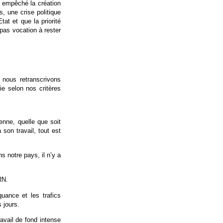
t empêché la création
s, une crise politique
at et que la priorité
 pas vocation à rester
 nous retranscrivons
ie selon nos critères
enne, quelle que soit
 son travail, tout est
 notre pays, il n’y a
RN.
quance et les trafics
 jours.
avail de fond intense