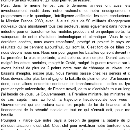
nombre de nos voisins et qui nous permet de résister.
Puis, dans le même temps, ces 6 dernières années ont aussi ét
investissement inédit dans notre recherche et notre enseignement 
programmes sur le quantique, l'intelligence artificielle, les semi-conducteur
la Mission France 2030, avec là aussi plus de 50 milliards d'engagemen
nouveaux dans absolument tous ces secteurs, mais également dans notre ag
industrie pour en transformer les modèles productifs et en quelque sorte, fa
vainqueurs de cette révolution technologique et climatique. Vous le v
dernières années, nous avons transformé, protégé et projeté le pays ve
résultats qui se tiennent aujourd’hui, qui sont là. C’est fort de ce bilan co
nous devons nous unir. Nous unir pour gagner les batailles qui sont devant 
La première, la plus importante, c’est celle du plein emploi. Durant ces c
malgré les crises sociales, malgré le Covid, malgré la guerre revenue sur 
avons baissé de plus de 2 points notre taux de chômage au niveau nati
bassins d’emploi, encore plus. Nous l’avons baissé chez les seniors et c
Nous devons aller plus loin et gagner la bataille du plein emploi. J’ai besoin
donc, nous allons ensemble continuer les transformations : celles du lyc
premier cycle universitaire, de France travail, de taux d’activités tout au long
j’ai besoin de vous. Le Gouvernement, la Première ministre, les ministres r
de ces sujets mais au fond, la trajectoire fiscalo-sociale que vous 
Gouvernement qui se traduira dans les projets de loi de finances et l
financement de la sécurité sociale et tout ce qui s’ensuit doit, pour mo
bataille.
Pourquoi ? Parce que notre pays a besoin de gagner la bataille du pl
réindustrialisation, c’est clef. C’est clef pour revitaliser notre territoire, c’