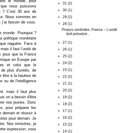
dans le monde, pour
►
31
(2)
r que nous puissions
►
30
(1)
ion ? C’est 30 ans de
asse. Nous sommes en
►
29
(2)
t j’ai besoin de vous.
▼
28
(1)
Propos centristes. France – L’unité
 le monde. Pourquoi ?
doit prévaloir...
a politique monétaire
►
27
(1)
e que naguère. Face à
mais il faut l’unité de
►
26
(1)
es pour que la France
►
25
(2)
omique en Europe par
►
24
(2)
ues et celui que le
►
23
(1)
de plus d'unités, de
 être à la hauteur de
►
22
(2)
e ou de l'intelligence
►
21
(1)
►
20
(2)
nt, mais il faut plus
is on a besoin d'être
►
19
(2)
parer nos jeunes. Donc
►
18
(2)
e, pour préparer les
►
17
(1)
e demain et réussir à
►
16
(2)
mplois pour demain. Je
re. Nos ministres, je
►
15
(2)
cette expression, vous
►
14
(1)