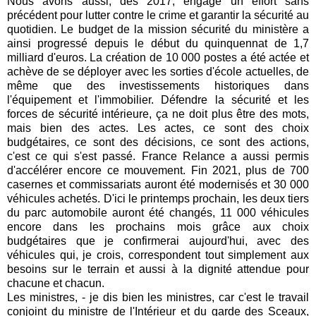
Nous avons aussi, dès 2017, engagé un effort sans
précédent pour lutter contre le crime et garantir la sécurité au
quotidien. Le budget de la mission sécurité du ministère a
ainsi progressé depuis le début du quinquennat de 1,7
milliard d'euros. La création de 10 000 postes a été actée et
achève de se déployer avec les sorties d'école actuelles, de
même que des investissements historiques dans
l'équipement et l'immobilier. Défendre la sécurité et les
forces de sécurité intérieure, ça ne doit plus être des mots,
mais bien des actes. Les actes, ce sont des choix
budgétaires, ce sont des décisions, ce sont des actions,
c'est ce qui s'est passé. France Relance a aussi permis
d'accélérer encore ce mouvement. Fin 2021, plus de 700
casernes et commissariats auront été modernisés et 30 000
véhicules achetés. D'ici le printemps prochain, les deux tiers
du parc automobile auront été changés, 11 000 véhicules
encore dans les prochains mois grâce aux choix
budgétaires que je confirmerai aujourd'hui, avec des
véhicules qui, je crois, correspondent tout simplement aux
besoins sur le terrain et aussi à la dignité attendue pour
chacune et chacun.
Les ministres, - je dis bien les ministres, car c'est le travail
conjoint du ministre de l'Intérieur et du garde des Sceaux,