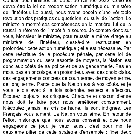
Conseil des ministres au début de l'année 2022. Cette loi
devra être la loi de modernisation numérique du ministère
de l’Intérieur. Là aussi, nous avons besoin d'une véritable
révolution des pratiques du quotidien, du suivi de l'action. Le
ministre a montré ses compétences en la matière, lui qui a
réussi la réforme de l'impôt à la source. Je compte donc sur
vous, Monsieur le ministre, pour réussir le même virage au
ministère de l'Intérieur, c’est-à-dire restructurer en
profondeur cette action numérique ; elle est nécessaire. Par
cette réécriture de la procédure pénale, par cette loi de
programmation qui sera assortie de moyens, la Nation est
donc aux côtés de sa police et de sa gendarmerie. Pas en
mots, pas en bricolage, en profondeur, avec des choix clairs,
des engagements concrets de court terme, de moyen terme,
de long terme. Parce que la Nation est à vos côtés, et je
vous le dis avec à la fois solennité, respect et affection.
Écoutez toujours les critiques. Chacune et chacun d'entre
nous doit le faire pour nous améliorer constamment.
N'écoutez jamais les cris de haine, ils sont indignes. Les
Français vous aiment. La Nation vous aime. En retour de
l'effort historique que nous avons consenti et que nous
engageons ce jour, je veux aussi, c'est pour moi le
deuxième pilier de cette stratégie d'ensemble : fixer deux