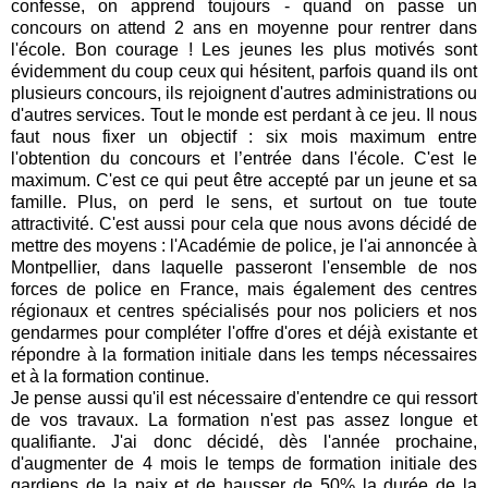
confesse, on apprend toujours - quand on passe un
concours on attend 2 ans en moyenne pour rentrer dans
l'école. Bon courage ! Les jeunes les plus motivés sont
évidemment du coup ceux qui hésitent, parfois quand ils ont
plusieurs concours, ils rejoignent d'autres administrations ou
d'autres services. Tout le monde est perdant à ce jeu. Il nous
faut nous fixer un objectif : six mois maximum entre
l'obtention du concours et l’entrée dans l'école. C'est le
maximum. C'est ce qui peut être accepté par un jeune et sa
famille. Plus, on perd le sens, et surtout on tue toute
attractivité. C'est aussi pour cela que nous avons décidé de
mettre des moyens : l'Académie de police, je l'ai annoncée à
Montpellier, dans laquelle passeront l'ensemble de nos
forces de police en France, mais également des centres
régionaux et centres spécialisés pour nos policiers et nos
gendarmes pour compléter l'offre d'ores et déjà existante et
répondre à la formation initiale dans les temps nécessaires
et à la formation continue.
Je pense aussi qu'il est nécessaire d'entendre ce qui ressort
de vos travaux. La formation n'est pas assez longue et
qualifiante. J'ai donc décidé, dès l'année prochaine,
d'augmenter de 4 mois le temps de formation initiale des
gardiens de la paix et de hausser de 50% la durée de la