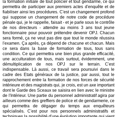
la formation initiale de tout policier et tout gendarme, ce qui
permettra de participer aux premiers actes d'enquête et de
fiabiliser ainsi les procédures. C'est un changement profond
qui suppose un changement de notre code de procédure
pénale qui, je le rappelle, faisait - et je parle sous le contrôle
de nos directeurs - attendre au moins 3 ans tout jeune
fonctionnaire pour pouvoir prétendre devenir OPJ. Chacun
sera formé, ça ne veut pas dire que tout le monde réussira
l'examen. Ça après, ça dépend de chacune et chacun. Mais
ce sera dans la base de formation de tous, tous sans
condition. Ce qui permettra une bien plus grande efficacité,
une acculturation de tous, mais surtout, évidemment, une
démultiplication de nos OPJ sur le terrain. C'est
indispensable. Là aussi, ce travail sera poursuivi dans le
cadre des Etats généraux de la justice, par aussi, tout le
rapprochement entre la formation de nos forces de sécurité
intérieure et des magistrats qui, je crois, est un axe important
dont le Garde des Sceaux se saisira en lien avec le ministre
de l'Intérieur. Une partie du personnel administratif agira par
ailleurs comme des greffiers de police et de gendarmerie, ce
qui permettra de dégager du temps aux enquêteurs
spécialisés. C'est pour nos personnels administratifs et
techniques la possibilité d'une évolution importante qui vient