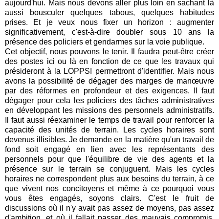
aujourd'hui. Mais nous devons aller plus loin en sachant là
aussi bousculer quelques tabous, quelques habitudes
prises. Et je veux nous fixer un horizon : augmenter
significativement, c'est-à-dire doubler sous 10 ans la
présence des policiers et gendarmes sur la voie publique.
Cet objectif, nous pouvons le tenir. Il faudra peut-être créer
des postes ici ou là en fonction de ce que les travaux qui
présideront à la LOPPSI permettront d'identifier. Mais nous
avons la possibilité de dégager des marges de manœuvre
par des réformes en profondeur et des exigences. Il faut
dégager pour cela les policiers des tâches administratives
en développant les missions des personnels administratifs.
Il faut aussi réexaminer le temps de travail pour renforcer la
capacité des unités de terrain. Les cycles horaires sont
devenus illisibles. Je demande en la matière qu'un travail de
fond soit engagé en lien avec les représentants des
personnels pour que l'équilibre de vie des agents et la
présence sur le terrain se conjuguent. Mais les cycles
horaires ne correspondent plus aux besoins du terrain, à ce
que vivent nos concitoyens et même à ce pourquoi vous
vous êtes engagés, soyons clairs. C'est le fruit de
discussions où il n'y avait pas assez de moyens, pas assez
d'ambition, et où il fallait passer des mauvais compromis.