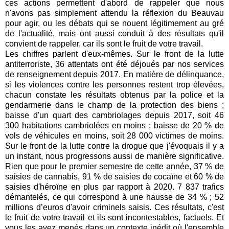
ces actions permettent d'abord de rappeler que nous
n'avons pas simplement attendu la réflexion du Beauvau
pour agir, ou les débats qui se nouent légitimement au gré
de l'actualité, mais ont aussi conduit à des résultats qu'il
convient de rappeler, car ils sont le fruit de votre travail.
Les chiffres parlent d'eux-mêmes. Sur le front de la lutte
antiterroriste, 36 attentats ont été déjoués par nos services
de renseignement depuis 2017. En matière de délinquance,
si les violences contre les personnes restent trop élevées,
chacun constate les résultats obtenus par la police et la
gendarmerie dans le champ de la protection des biens ;
baisse d'un quart des cambriolages depuis 2017, soit 46
300 habitations cambriolées en moins ; baisse de 20 % de
vols de véhicules en moins, soit 28 000 victimes de moins.
Sur le front de la lutte contre la drogue que j'évoquais il y a
un instant, nous progressons aussi de manière significative.
Rien que pour le premier semestre de cette année, 37 % de
saisies de cannabis, 91 % de saisies de cocaïne et 60 % de
saisies d'héroïne en plus par rapport à 2020. 7 837 trafics
démantelés, ce qui correspond à une hausse de 34 % ; 52
millions d’euros d'avoir criminels saisis. Ces résultats, c'est
le fruit de votre travail et ils sont incontestables, factuels. Et
vous les avez menés dans un contexte inédit où l'ensemble