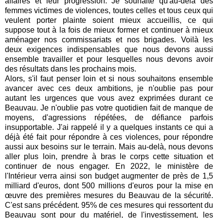
affaires et leur progression. Je souhaite qu'au-delà des
femmes victimes de violences, toutes celles et tous ceux qui
veulent porter plainte soient mieux accueillis, ce qui
suppose tout à la fois de mieux former et continuer à mieux
aménager nos commissariats et nos brigades. Voilà les
deux exigences indispensables que nous devons aussi
ensemble travailler et pour lesquelles nous devons avoir
des résultats dans les prochains mois.
Alors, s'il faut penser loin et si nous souhaitons ensemble
avancer avec ces deux ambitions, je n'oublie pas pour
autant les urgences que vous avez exprimées durant ce
Beauvau. Je n'oublie pas votre quotidien fait de manque de
moyens, d'agressions répétées, de défiance parfois
insupportable. J'ai rappelé il y a quelques instants ce qui a
déjà été fait pour répondre à ces violences, pour répondre
aussi aux besoins sur le terrain. Mais au-delà, nous devons
aller plus loin, prendre à bras le corps cette situation et
continuer de nous engager. En 2022, le ministère de
l'Intérieur verra ainsi son budget augmenter de près de 1,5
milliard d'euros, dont 500 millions d'euros pour la mise en
œuvre des premières mesures du Beauvau de la sécurité.
C'est sans précédent. 95% de ces mesures qui ressortent du
Beauvau sont pour du matériel, de l'investissement, les