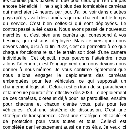
les contrats jadis passés et que pour ceux qui n'en ont pas
encore bénéficié, il ne s'agit plus des formidables caméras
qui marchaient 4 heures par jour. J'ai pu voir dans d'autres
pays qu'il y avait des caméras qui marchaient tout le temps
du service. C'est bien celles-ci qui sont déployées. Le
contrat passé a été cassé. Nous avons passé de nouveaux
marchés, et c’est bien une caméra qui correspond à vos
besoins, qui est ainsi déployée. Mais ce vers quoi nous
devons aller, d'ici à la fin 2022, c'est de permettre à ce que
chaque fonctionnaire sur le terrain soit doté d'une caméra
individuelle. Cet objectif, nous pouvons l’atteindre, nous
allons l'atteindre, c'est l'engagement que nous devons nous
donner à nous-mêmes. Je vous confirme également que
nous allons engager le déploiement des caméras
embarquées pour les véhicules, ce qui supposait un
changement législatif. Celui-ci est en train de se parachever
et la mesure pourrait être effective dès 2023. Le déploiement
de ces caméras, d'ores et déjà pour les patrouilles, ensuite
pour chacune et chacun d'entre vous, puis pour les
véhicules, c'est une stratégie de dissuasion. C'est une
stratégie de transparence. C'est une stratégie d'efficacité et
de protection pour vous toutes et tous. Celle-ci est
complétée par l'engagement aussi de nos élus. Je veux ici