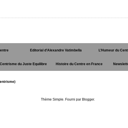
Centre
Editorial d’Alexandre Vatimbella
L’Humeur du Cent
Centrisme du Juste Equilibre
Histoire du Centre en France
Newslett
entrisme)
Thème Simple. Fourni par
Blogger
.