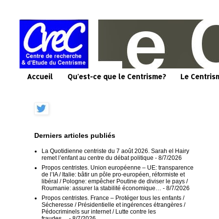
Accueil
Qu'est-ce que le Centrisme?
Le Centris
Derniers articles publiés
La Quotidienne centriste du 7 août 2026. Sarah el Hairy
remet l’enfant au centre du débat politique
- 8/7/2026
Propos centristes. Union européenne – UE: transparence
de l’IA / Italie: bâtir un pôle pro-européen, réformiste et
libéral / Pologne: empêcher Poutine de diviser le pays /
Roumanie: assurer la stabilité économique…
- 8/7/2026
Propos centristes. France – Protéger tous les enfants /
Sécheresse / Présidentielle et ingérences étrangères /
Pédocriminels sur internet / Lutte contre les
fraudes…
- 8/7/2026