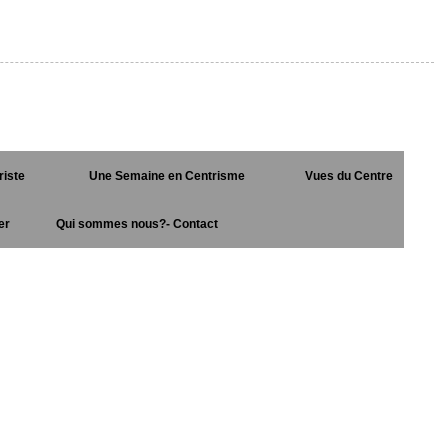
riste
Une Semaine en Centrisme
Vues du Centre
er
Qui sommes nous?- Contact