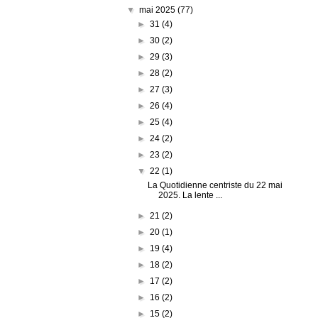
▼
mai 2025
(77)
►
31
(4)
►
30
(2)
►
29
(3)
►
28
(2)
►
27
(3)
►
26
(4)
►
25
(4)
►
24
(2)
►
23
(2)
▼
22
(1)
La Quotidienne centriste du 22 mai
2025. La lente ...
►
21
(2)
►
20
(1)
►
19
(4)
►
18
(2)
►
17
(2)
►
16
(2)
►
15
(2)