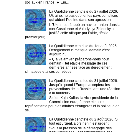
sociaux en France. ► Em...
La Quotidienne centriste du 27 juillet 2026.
Ukraine: ne pas oublier les pays complices
qui aident Poutine dans son agression
L ’Ukraine a frappé un navire iranien dans la
mer Caspienne et Volodymyr Zelensky a
justifié cette attaque par l’aide, dès le
premier jour, ...
La Quotidienne centriste du 1er août 2026.
Dérèglement climatique: demain c’est
aujourd’hui
« Ç a va arriver, préparons-nous pour
demain», tel était le message de ces
dernières années face au dérèglement
climatique et à ces conséque...
La Quotidienne centriste du 31 juillet 2026.
Jusqu’à quand l’Europe acceptera les
provocations de la Russie sans une réaction
à la hauteur?
S elon Kaja Kallas, la vice-présidente de la
Commission européenne et haute
représentante pour les affaires étrangères et la politique de
sé...
La Quotidienne centriste du 2 août 2026. Si
tout est urgent, alors rien n’est urgent
S ous la pression de la démagogie des