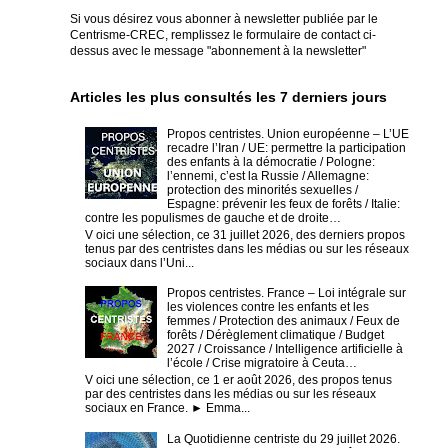
Si vous désirez vous abonner à newsletter publiée par le
Centrisme-CREC,
remplissez le formulaire de contact ci-
dessus avec le message "abonnement à la newsletter"
Articles les plus consultés les 7 derniers jours
Propos centristes. Union européenne – L’UE
recadre l’Iran / UE: permettre la participation
des enfants à la démocratie / Pologne:
l’ennemi, c’est la Russie / Allemagne:
protection des minorités sexuelles /
Espagne: prévenir les feux de forêts / Italie:
contre les populismes de gauche et de droite…
V oici une sélection, ce 31 juillet 2026, des derniers propos
tenus par des centristes dans les médias ou sur les réseaux
sociaux dans l’Uni...
Propos centristes. France – Loi intégrale sur
les violences contre les enfants et les
femmes / Protection des animaux / Feux de
forêts / Dérèglement climatique / Budget
2027 / Croissance / Intelligence artificielle à
l’école / Crise migratoire à Ceuta…
V oici une sélection, ce 1 er août 2026, des propos tenus
par des centristes dans les médias ou sur les réseaux
sociaux en France. ► Emma...
La Quotidienne centriste du 29 juillet 2026.