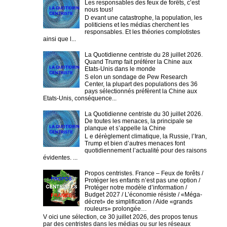
Les responsables des feux de forêts, c’est
nous tous!
D evant une catastrophe, la population, les
politiciens et les médias cherchent les
responsables. Et les théories complotistes
ainsi que l...
La Quotidienne centriste du 28 juillet 2026.
Quand Trump fait préférer la Chine aux
Etats-Unis dans le monde
S elon un sondage de Pew Research
Center, la plupart des populations des 36
pays sélectionnés préfèrent la Chine aux
Etats-Unis, conséquence...
La Quotidienne centriste du 30 juillet 2026.
De toutes les menaces, la principale se
planque et s’appelle la Chine
L e dérèglement climatique, la Russie, l’Iran,
Trump et bien d’autres menaces font
quotidiennement l’actualité pour des raisons
évidentes. ...
Propos centristes. France – Feux de forêts /
Protéger les enfants n’est pas une option /
Protéger notre modèle d’information /
Budget 2027 / L’économie résiste / «Méga-
décret» de simplification / Aide «grands
rouleurs» prolongée…
V oici une sélection, ce 30 juillet 2026, des propos tenus
par des centristes dans les médias ou sur les réseaux