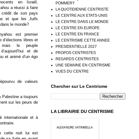
nocents en Israël,
POMMERY
hou a réussi à faire
LA QUOTIDIENNE CENTRISTE
 crédit de son pays
LE CENTRE AUX ETATS-UNIS
as et que les Juifs
LE CENTRE DANS LE MONDE
r dans le monde?
LE CENTRE EN EUROPE
nyahou est premier
LE CENTRE EN FRANCE
e d’élections libres et
LE CENTRISME CETTE ANNEE
s mais le peuple
PRESIDENTIELLE 2027
, d’aujourd’hui et de
PROPOS CENTRISTES
mpu et animé d’un égo
REGARDS CENTRISTES
UNE SEMAINE EN CENTRISME
VUES DU CENTRE
dépourvu de valeurs
Chercher sur Le Centrisme
a Palestine a toujours
ement sur les peurs de
LA LIBRAIRIE DU CENTRISME
internationale et à
ontraire.
 cette nuit lui est
de sa fuite en avant