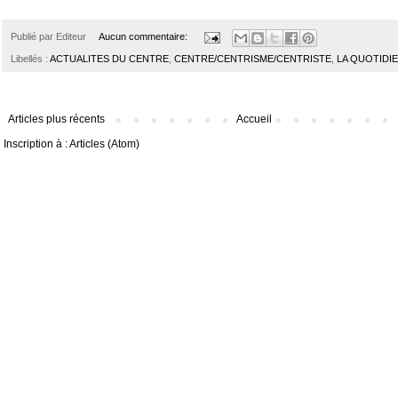
Publié par
Editeur
Aucun commentaire:
Libellés :
ACTUALITES DU CENTRE
,
CENTRE/CENTRISME/CENTRISTE
,
LA QUOTIDI
Articles plus récents
Accueil
Inscription à :
Articles (Atom)