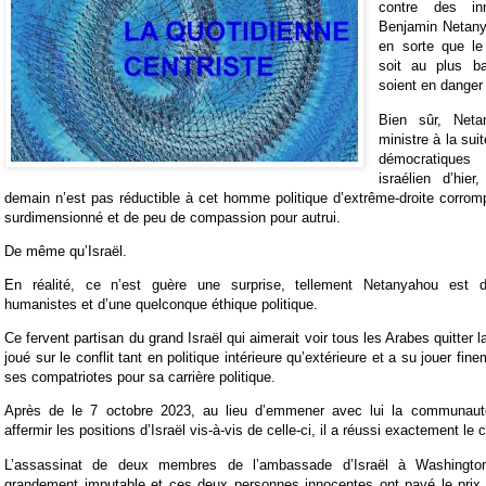
contre des in
Benjamin Netanya
en sorte que le
soit au plus b
soient en dange
Bien sûr, Neta
ministre à la suit
démocratique
israélien d’hier
demain n’est pas réductible à cet homme politique d’extrême-droite corro
surdimensionné et de peu de compassion pour autrui.
De même qu’Israël.
En réalité, ce n’est guère une surprise, tellement Netanyahou est 
humanistes et d’une quelconque éthique politique.
Ce fervent partisan du grand Israël qui aimerait voir tous les Arabes quitter l
joué sur le conflit tant en politique intérieure qu’extérieure et a su jouer fin
ses compatriotes pour sa carrière politique.
Après de le 7 octobre 2023, au lieu d’emmener avec lui la communauté 
affermir les positions d’Israël vis-à-vis de celle-ci, il a réussi exactement le c
L’assassinat de deux membres de l’ambassade d’Israël à Washington
grandement imputable et ces deux personnes innocentes ont payé le prix 