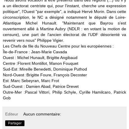
"Nous avons vocation à être présents dans des régions (...) où il y
a un électorat centriste qui, pour l'instant, cherche une expression
politique", l'Ouest "par exemple", a indiqué Hervé Morin. Dans cette
circonscription, le NC a désigné notamment le député de Loire-
Atlantique Michel Hunault. "Maintenant que Bayrou s'est
ouvertement allié à Martine Aubry (NDLR : en votant la motion de
censure), une part de l'ancien électorat de l'UDF désorienté va
revenir vers nous" Philippe Vigier.
Les Chefs de file du Nouveau Centre pour les européennes :
Île-de-France
: Jean-Marie Cavada
Ouest
: Michel Hunault, Brigitte Angibaud
Centre
:Florent Montillot, Manon Fouquet
Sud-Est
:Mireille Benedetti, Dominique Puthod
Nord-Ouest
:Brigitte Foure, François Decoster
Est
:Marc Sebeyran, Marc Frot
Sud-Ouest
: Damien Abad, Patrice Drevet
Outre-Mer
:Pascal Vittori, Philip Schyle, Cyrille Hamilcaro, Patrick
Gob
Editeur
Aucun commentaire:
Partager