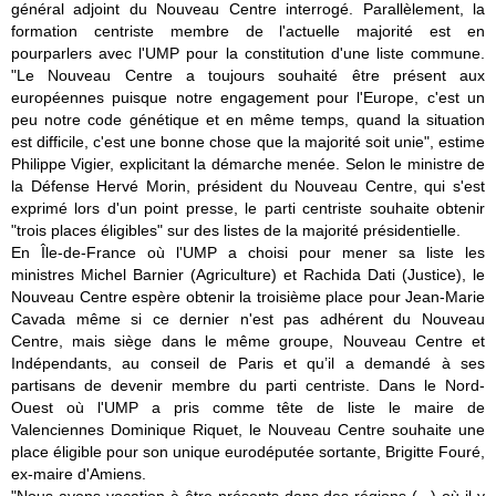
général adjoint du Nouveau Centre interrogé. Parallèlement, la
formation centriste membre de l'actuelle majorité est en
pourparlers avec l'UMP pour la constitution d'une liste commune.
"Le Nouveau Centre a toujours souhaité être présent aux
européennes puisque notre engagement pour l'Europe, c'est un
peu notre code génétique et en même temps, quand la situation
est difficile, c'est une bonne chose que la majorité soit unie", estime
Philippe Vigier, explicitant la démarche menée. Selon le ministre de
la Défense Hervé Morin, président du Nouveau Centre, qui s'est
exprimé lors d'un point presse, le parti centriste souhaite obtenir
"trois places éligibles" sur des listes de la majorité présidentielle.
En Île-de-France où l'UMP a choisi pour mener sa liste les
ministres Michel Barnier (Agriculture) et Rachida Dati (Justice), le
Nouveau Centre espère obtenir la troisième place pour Jean-Marie
Cavada même si ce dernier n'est pas adhérent du Nouveau
Centre, mais siège dans le même groupe, Nouveau Centre et
Indépendants, au conseil de Paris et qu’il a demandé à ses
partisans de devenir membre du parti centriste. Dans le Nord-
Ouest où l'UMP a pris comme tête de liste le maire de
Valenciennes Dominique Riquet, le Nouveau Centre souhaite une
place éligible pour son unique eurodéputée sortante, Brigitte Fouré,
ex-maire d'Amiens.