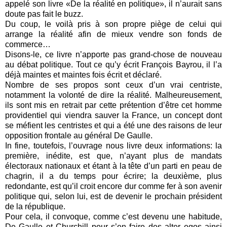
appelé son livre «De la réalité en politique», il n’aurait sans
doute pas fait le buzz.
Du coup, le voilà pris à son propre piège de celui qui
arrange la réalité afin de mieux vendre son fonds de
commerce…
Disons-le, ce livre n’apporte pas grand-chose de nouveau
au débat politique. Tout ce qu’y écrit François Bayrou, il l’a
déjà maintes et maintes fois écrit et déclaré.
Nombre de ses propos sont ceux d’un vrai centriste,
notamment la volonté de dire la réalité. Malheureusement,
ils sont mis en retrait par cette prétention d’être cet homme
providentiel qui viendra sauver la France, un concept dont
se méfient les centristes et qui a été une des raisons de leur
opposition frontale au général De Gaulle.
In fine, toutefois, l’ouvrage nous livre deux informations: la
première, inédite, est que, n’ayant plus de mandats
électoraux nationaux et étant à la tête d’un parti en peau de
chagrin, il a du temps pour écrire; la deuxième, plus
redondante, est qu’il croit encore dur comme fer à son avenir
politique qui, selon lui, est de devenir le prochain président
de la république.
Pour cela, il convoque, comme c’est devenu une habitude,
De Gaulle et Churchill pour s’en faire des alter egos ainsi