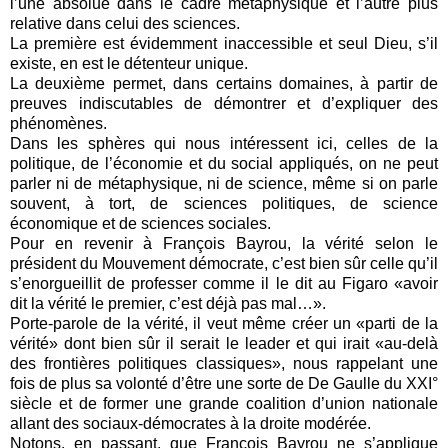
l’une absolue dans le cadre métaphysique et l’autre plus
relative dans celui des sciences.
La première est évidemment inaccessible et seul Dieu, s’il
existe, en est le détenteur unique.
La deuxième permet, dans certains domaines, à partir de
preuves indiscutables de démontrer et d’expliquer des
phénomènes.
Dans les sphères qui nous intéressent ici, celles de la
politique, de l’économie et du social appliqués, on ne peut
parler ni de métaphysique, ni de science, même si on parle
souvent, à tort, de sciences politiques, de science
économique et de sciences sociales.
Pour en revenir à François Bayrou, la vérité selon le
président du Mouvement démocrate, c’est bien sûr celle qu’il
s’enorgueillit de professer comme il le dit au Figaro «avoir
dit la vérité le premier, c’est déjà pas mal…».
Porte-parole de la vérité, il veut même créer un «parti de la
vérité» dont bien sûr il serait le leader et qui irait «au-delà
des frontières politiques classiques», nous rappelant une
fois de plus sa volonté d’être une sorte de De Gaulle du XXI°
siècle et de former une grande coalition d’union nationale
allant des sociaux-démocrates à la droite modérée.
Notons, en passant, que François Bayrou ne s’applique