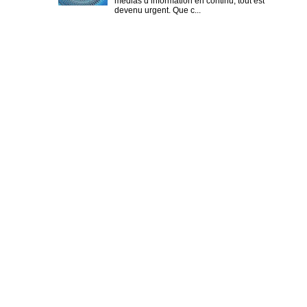
médias d’information en continu, tout est
devenu urgent. Que c...