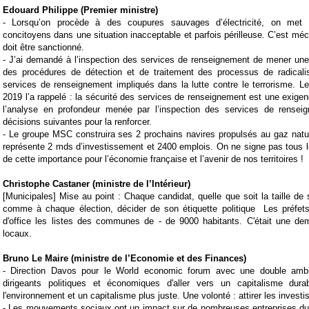
Edouard Philippe (Premier ministre)
-
Lorsqu’on procède à des coupures sauvages d’électricité, on met
concitoyens dans une situation inacceptable et parfois périlleuse. C’est méco
doit être sanctionné.
- J
’ai demandé à l’inspection des services de renseignement de mener une
des procédures de détection et de traitement des processus de radicali
services de renseignement impliqués dans la lutte contre le terrorisme. 
2019 l’a rappelé : la sécurité des services de renseignement est une exigen
l’analyse en profondeur menée par l’inspection des services de renseign
décisions suivantes pour la renforcer.
-
Le groupe MSC construira ses 2 prochains navires propulsés au gaz natur
représente 2 mds d’investissement et 2400 emplois. On ne signe pas tous l
de cette importance pour l’économie française et l’avenir de nos territoires !
Christophe Castaner (ministre de l’Intérieur)
[Municipales] Mise au point : Chaque candidat, quelle que soit la taille d
comme à chaque élection, décider de son étiquette politique
Les préfet
d'office les listes des communes de - de 9000 habitants. C'était une de
locaux.
Bruno Le Maire (ministre de l’Economie et des Finances)
-
Direction Davos pour le
World economic forum
avec une double ambit
dirigeants politiques et économiques d'aller vers un capitalisme dura
l'environnement et un capitalisme plus juste. Une volonté : attirer les invest
-
Les mouvements sociaux ont un impact sur de nombreuses entreprises du s