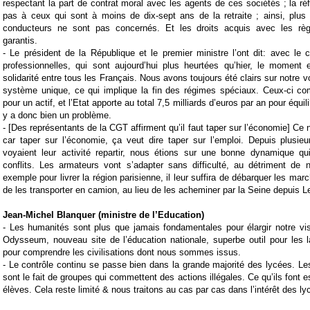
respectant la part de contrat moral avec les agents de ces sociétés ; la ré
pas à ceux qui sont à moins de dix-sept ans de la retraite ; ainsi, plus
conducteurs ne sont pas concernés. Et les droits acquis avec les règl
garantis.
- Le président de la République et le premier ministre l’ont dit: avec l
professionnelles, qui sont aujourd’hui plus heurtées qu’hier, le moment 
solidarité entre tous les Français. Nous avons toujours été clairs sur notre 
système unique, ce qui implique la fin des régimes spéciaux. Ceux-ci com
pour un actif, et l’Etat apporte au total 7,5 milliards d’euros par an pour équil
y a donc bien un problème.
- [Des représentants de la CGT affirment qu’il faut taper sur l’économie] Ce
car taper sur l’économie, ça veut dire taper sur l’emploi. Depuis plusie
voyaient leur activité repartir, nous étions sur une bonne dynamique q
conflits. Les armateurs vont s’adapter sans difficulté, au détriment de 
exemple pour livrer la région parisienne, il leur suffira de débarquer les ma
de les transporter en camion, au lieu de les acheminer par la Seine depuis L
Jean-Michel Blanquer (ministre de l’Education)
-
Les humanités sont plus que jamais fondamentales pour élargir notre vis
Odysseum, nouveau site de l’éducation nationale, superbe outil pour les 
pour comprendre les civilisations dont nous sommes issus.
-
Le contrôle continu se passe bien dans la grande majorité des lycées. L
sont le fait de groupes qui commettent des actions illégales. Ce qu’ils font e
élèves. Cela reste limité & nous traitons au cas par cas dans l’intérêt des ly