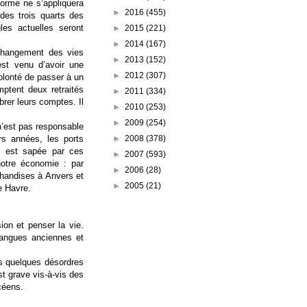
forme ne s’appliquera
►
2016
(455)
 des trois quarts des
es actuelles seront
►
2015
(221)
►
2014
(167)
e changement des vies
►
2013
(152)
est venu d’avoir une
►
2012
(307)
volonté de passer à un
ptent deux retraités
►
2011
(334)
ibrer leurs comptes. Il
►
2010
(253)
►
2009
(254)
 n’est pas responsable
►
2008
(378)
urs années, les ports
ui est sapée par ces
►
2007
(593)
notre économie : par
►
2006
(28)
rchandises à Anvers et
►
2005
(21)
e Havre.
ion et penser la vie.
langues anciennes et
es quelques désordres
st grave vis-à-vis des
céens.