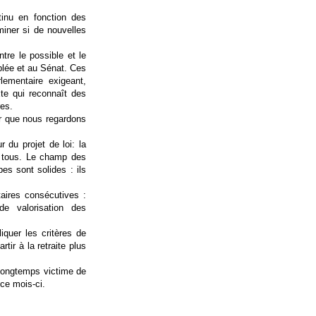
tinu en fonction des
miner si de nouvelles
ntre le possible et le
blée
et au
Sénat
. Ces
lementaire exigeant,
te qui reconnaît des
res.
ir que nous regardons
 du projet de loi: la
e tous. Le champ des
es sont solides : ils
aires consécutives :
e valorisation des
quer les critères de
rtir à la retraite plus
 longtemps victime de
ce mois-ci.