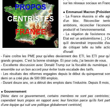
sur les réseaux sociaux en Fran
● Emmanuel Macron (Président
-
La France réussira si elle a
d’un bloc. Réconcilier terri
ambitions, réconcilier l’économ
productif et l’environnemental.
- L
a négation de l'existence 
Etat est un antisémitisme (...) C
qu'il deviendrait impossible d'
de critiquer telle ou telle ac
d'Israël
-
Faire croître les PME pour qu’elles deviennent des ETI, les ETI pour qu
grands groupes. C’est la bonne stratégie. Et pour cela, j’ai besoin de vous.
-
Excellente discussion avec
Donald Trump
sur la fiscalité du numérique. 
ensemble sur un bon accord pour éviter toute escalade des tarifs.
-
Les résultats des réformes engagées depuis le début du quinquennat sont
demi on a créé plus de 500 000 emplois.
-
Durant douze ans, on a détruit des emplois dans l’industrie. Depuis 8 mois,
● Gouvernement
[
Nota: dans ce gouvernement, certains membres ne sont pas centristes;
cependant leurs propos en rapport avec leur fonction parce qu’ils font part
d’une équipe qui suit une politique globalement centriste
]