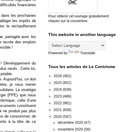
difficultés financières
dans les prochaines
Pour obtenir cet ouvrage gratuitement
alléger les impôts de
cliquez sur la couverture
tre le réchauffement
This website in another language
ue, partagée avec les
e recrée des emplois
ssible !
Powered by
Translate
le ! Développement du
Tous les articles de Le Centrisme
dus neufs...Cette loi,
jetable.
►
2026
(481)
. Aujourd’hui, ce doit
►
2025
(852)
stère, je veux mener
►
2024
(939)
lidaire. La stratégie
ergie (PPE) que nous
►
2023
(486)
stémique, celle d’une
►
2022
(981)
documents constituent
►
2021
(658)
ui ne produit pas plus
çons de consommer, de
▼
2020
(597)
porte à la tête de ce
►
décembre 2020
(47)
►
novembre 2020
(56)