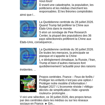
nous tous!
D evant une catastrophe, la population, les
politiciens et les médias cherchent les
responsables. Et les théories complotistes
ainsi que l...
La Quotidienne centriste du 28 juillet 2026.
Quand Trump fait préférer la Chine aux
Etats-Unis dans le monde
S elon un sondage de Pew Research
Center, la plupart des populations des 36
pays sélectionnés préfèrent la Chine aux
Etats-Unis, conséquence...
La Quotidienne centriste du 30 juillet 2026.
De toutes les menaces, la principale se
planque et s’appelle la Chine
L e dérèglement climatique, la Russie, l’Iran,
Trump et bien d’autres menaces font
quotidiennement l’actualité pour des raisons
évidentes. ...
Propos centristes. France – Feux de forêts /
Protéger les enfants n’est pas une option /
Protéger notre modèle d’information /
Budget 2027 / L’économie résiste / «Méga-
décret» de simplification / Aide «grands
rouleurs» prolongée…
V oici une sélection, ce 30 juillet 2026, des propos tenus
par des centristes dans les médias ou sur les réseaux
sociaux en France. ► Em...