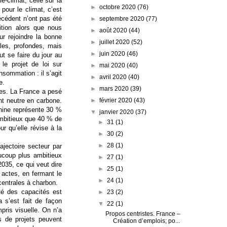
e-climat, celle sur la
►
octobre 2020
(76)
 pour le climat, c’est
écédent n’ont pas été
►
septembre 2020
(77)
ition alors que nous
►
août 2020
(44)
r rejoindre la bonne
►
juillet 2020
(52)
ales, profondes, mais
►
juin 2020
(46)
t se faire du jour au
le projet de loi sur
►
mai 2020
(40)
sommation : il s’agit
►
avril 2020
(40)
e.
►
mars 2020
(39)
ves. La France a pesé
►
février 2020
(43)
nt neutre en carbone.
Chine représente 30 %
▼
janvier 2020
(37)
ambitieux que 40 % de
►
31
(1)
r qu’elle révise à la
►
30
(2)
►
28
(1)
ajectoire secteur par
aucoup plus ambitieux
►
27
(1)
035, ce qui veut dire
►
25
(1)
 actes, en fermant le
►
24
(1)
centrales à charbon.
té des capacités est
►
23
(2)
 s’est fait de façon
▼
22
(1)
mpris visuelle. On n’a
Propos centristes. France –
rs de projets peuvent
Création d’emplois; po...