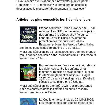
Si vous désirez vous abonner à newsletter publiée par le
Centrisme-CREC,
remplissez le formulaire de contact ci-
dessus avec le message "abonnement à la newsletter"
Articles les plus consultés les 7 derniers jours
Propos centristes. Union européenne – L’UE
recadre l’Iran / UE: permettre la participation
des enfants à la démocratie / Pologne:
l’ennemi, c’est la Russie / Allemagne:
protection des minorités sexuelles /
Espagne: prévenir les feux de forêts / Italie:
contre les populismes de gauche et de droite…
V oici une sélection, ce 31 juillet 2026, des derniers propos
tenus par des centristes dans les médias ou sur les réseaux
sociaux dans l’Uni...
Propos centristes. France – Loi intégrale sur
les violences contre les enfants et les
femmes / Protection des animaux / Feux de
forêts / Dérèglement climatique / Budget
2027 / Croissance / Intelligence artificielle à
l’école / Crise migratoire à Ceuta…
V oici une sélection, ce 1 er août 2026, des propos tenus
par des centristes dans les médias ou sur les réseaux
sociaux en France. ► Emma...
La Quotidienne centriste du 29 juillet 2026.
Les responsables des feux de forêts, c’est