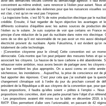
avoir des démarches vécues comme du démarchage agressif. Il faut évit
concentrent au même endroit, sans renoncer à l’éolien pour autant. Nous al
sur l’acceptabilité sociale des éoliennes pour que les nuisances visuelles s
est clair, c’est qu’on ne veut pas l’imposer.
- La trajectoire fixée, c’est 50 % de notre production électrique par le nucléai
crédible. Ensuite, il faut regarder de façon objective les avantages et 
différents scénarios d’équilibre avec les autres sources de production d
l’éolien ou le solaire. Je suis surprise de voir que certains en France 
principe d’une réduction de la part du nucléaire dans notre mix électrique. 
sens de se dire qu’il est raisonnable de ne pas avoir un mix aussi déséqui
électricité provient du nucléaire. Après Fukushima, il est évident qu’on
totalement de cette technologie.
- [Convention citoyenne pour le climat] Cette convention est un momen
démocratie. Cela montre que l’on peut préparer des mesures fortes et qui s
associant les citoyens. La hausse de la taxe carbone a été abandonnée. S
rehausser notre ambition, nous avons besoin de partager avec les citoyens q
qui leur semblent les plus appropriés. On a aussi connu en cette année 
sécheresse, les inondations… Aujourd’hui, la prise de conscience est de plu
faut apporter des réponses. C’est pour cela que j’ai souhaité que la questi
changement climatique soit à l’ordre du jour du prochain conseil de dé
président de la République a dit aux citoyens de la convention que, pour que
leurs propositions, il faudra qu’elles soient « prêtes à l’emploi ». Nou
propositions très concrètes, dont une partie pourrait faire l’objet d’un référen
- Les propositions avaient été mises sur la table en décembre 2019, à
RATP. Elles permettent d’aller vers l’universalité, en passant de 42 régim