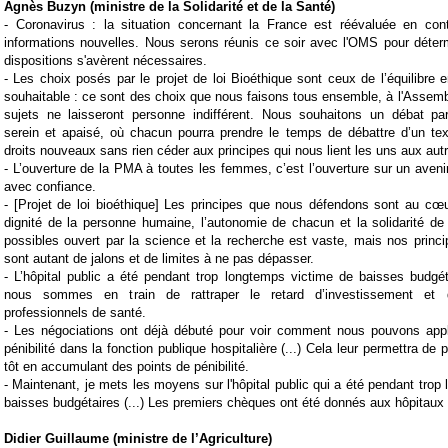
Agnès Buzyn (ministre de la Solidarité et de la Santé)
-
Coronavirus : la situation concernant la France est réévaluée en con
informations nouvelles. Nous serons réunis ce soir avec l'OMS pour déter
dispositions s'avèrent nécessaires.
-
Les choix posés par le
projet de loi Bioéthique
sont ceux de l’équilibre e
souhaitable : ce sont des choix que nous faisons tous ensemble, à l'
Assem
sujets ne laisseront personne indifférent. Nous souhaitons un débat par
serein et apaisé, où chacun pourra prendre le temps de débattre d’un tex
droits nouveaux sans rien céder aux principes qui nous lient les uns aux aut
-
L’ouverture de la
PMA
à toutes les femmes, c’est l’ouverture sur un aven
avec confiance.
- [
Projet de loi bioéthique] Les principes que nous défendons sont au cœur
dignité de la personne humaine, l’autonomie de chacun et la solidarité d
possibles ouvert par la science et la recherche est vaste, mais nos princip
sont autant de jalons et de limites à ne pas dépasser.
-
L’hôpital public a été pendant trop longtemps victime de baisses budgét
nous sommes en train de rattraper le retard d’investissement et d
professionnels de santé.
-
Les négociations ont déjà débuté pour voir comment nous pouvons appli
pénibilité dans la fonction publique hospitalière (...) Cela leur permettra de pa
tôt en accumulant des points de pénibilité.
-
Maintenant, je mets les moyens sur l'hôpital public qui a été pendant trop
baisses budgétaires (...) Les premiers chèques ont été donnés aux hôpitaux 
Didier Guillaume (ministre de l’Agriculture)