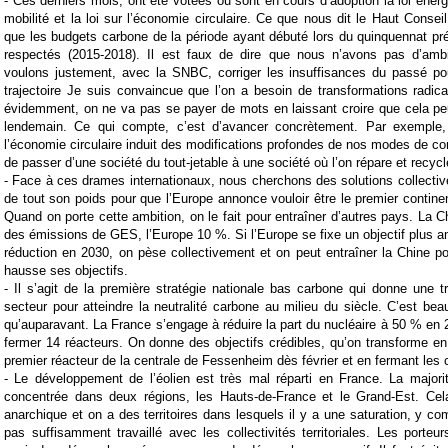
- Ces derniers mois, ont été votées ou sont en cours d’adoption la loi énergi
mobilité et la loi sur l’économie circulaire. Ce que nous dit le Haut Conseil
que les budgets carbone de la période ayant débuté lors du quinquennat pr
respectés (2015-2018). Il est faux de dire que nous n’avons pas d’amb
voulons justement, avec la SNBC, corriger les insuffisances du passé pou
trajectoire Je suis convaincue que l’on a besoin de transformations radic
évidemment, on ne va pas se payer de mots en laissant croire que cela peu
lendemain. Ce qui compte, c’est d’avancer concrètement. Par exemple, 
l’économie circulaire induit des modifications profondes de nos modes de con
de passer d’une société du tout-jetable à une société où l’on répare et recycl
- Face à ces drames internationaux, nous cherchons des solutions collecti
de tout son poids pour que l’Europe annonce vouloir être le premier contine
Quand on porte cette ambition, on le fait pour entraîner d’autres pays. La 
des émissions de GES, l’Europe 10 %. Si l’Europe se fixe un objectif plus 
réduction en 2030, on pèse collectivement et on peut entraîner la Chine pou
hausse ses objectifs.
- Il s’agit de la première stratégie nationale bas carbone qui donne une tr
secteur pour atteindre la neutralité carbone au milieu du siècle. C’est be
qu’auparavant. La France s’engage à réduire la part du nucléaire à 50 % en 2
fermer 14 réacteurs. On donne des objectifs crédibles, qu’on transforme en
premier réacteur de la centrale de Fessenheim dès février et en fermant les 
- Le développement de l’éolien est très mal réparti en France. La majori
concentrée dans deux régions, les Hauts-de-France et le Grand-Est. Cela
anarchique et on a des territoires dans lesquels il y a une saturation, y co
pas suffisamment travaillé avec les collectivités territoriales. Les porteu