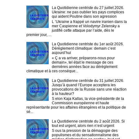
La Quotidienne centriste du 27 juillet 2026.
Ukraine: ne pas oublier les pays complices
qui aident Poutine dans son agression
L ’Ukraine a frappé un navire iranien dans la
mer Caspienne et Volodymyr Zelensky a
justifié cette attaque par l’aide, dès le
premier jour, ...
La Quotidienne centriste du 1er août 2026.
Dérèglement climatique: demain c’est
aujourd’hui
« Ç a va arriver, préparons-nous pour
demain», tel était le message de ces
dernières années face au dérèglement
climatique et à ces conséque...
La Quotidienne centriste du 31 juillet 2026.
Jusqu’à quand l’Europe acceptera les
provocations de la Russie sans une réaction
à la hauteur?
S elon Kaja Kallas, la vice-présidente de la
Commission européenne et haute
représentante pour les affaires étrangères et la politique de
sé...
La Quotidienne centriste du 2 août 2026. Si
tout est urgent, alors rien n’est urgent
S ous la pression de la démagogie des
populismes et du sensationnalisme des