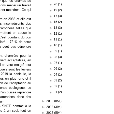
er que les champs se
►
20
(1)
lons mener un travail
oient moindres. Ce qui
►
19
(2)
►
17
(3)
re en 2035 et elle est
►
15
(2)
les inconvénients des
►
13
(3)
écarbonées telles que
remettent en cause le
►
12
(1)
C’est pourtant du bon
►
11
(1)
libré – 72 % de notre
►
10
(1)
 ne peut pas dépendre
►
09
(1)
t charnière pour la
►
08
(3)
oient acceptables, en
►
07
(1)
i on veut malgré tout
►
06
(2)
uels sont les leviers
2019 la canicule, la
►
04
(1)
s en plus forte et il
►
03
(2)
on de l’adaptation au
►
02
(1)
fense écologique. Le
►
01
(2)
 l’on puisse reprendre
s attendons donc des
►
2019
(851)
dum.
 la SNCF comme à la
►
2018
(394)
es à un seul, tout en
►
2017
(594)