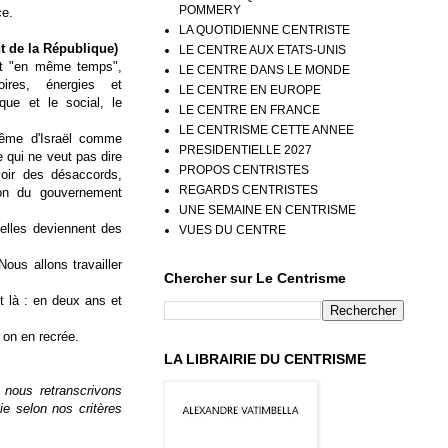
POMMERY
ce.
LA QUOTIDIENNE CENTRISTE
 de la République)
LE CENTRE AUX ETATS-UNIS
git "en même temps",
LE CENTRE DANS LE MONDE
toires, énergies et
LE CENTRE EN EUROPE
ique et le social, le
LE CENTRE EN FRANCE
LE CENTRISME CETTE ANNEE
même d'Israël comme
PRESIDENTIELLE 2027
e qui ne veut pas dire
PROPOS CENTRISTES
avoir des désaccords,
REGARDS CENTRISTES
tion du gouvernement
UNE SEMAINE EN CENTRISME
’elles deviennent des
VUES DU CENTRE
Nous allons travailler
Chercher sur Le Centrisme
 là : en deux ans et
 on en recrée.
LA LIBRAIRIE DU CENTRISME
 nous retranscrivons
ie selon nos critères