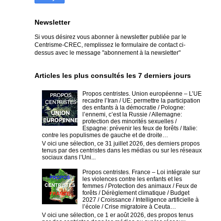
Newsletter
Si vous désirez vous abonner à newsletter publiée par le
Centrisme-CREC,
remplissez le formulaire de contact ci-
dessus avec le message "abonnement à la newsletter"
Articles les plus consultés les 7 derniers jours
Propos centristes. Union européenne – L’UE
recadre l’Iran / UE: permettre la participation
des enfants à la démocratie / Pologne:
l’ennemi, c’est la Russie / Allemagne:
protection des minorités sexuelles /
Espagne: prévenir les feux de forêts / Italie:
contre les populismes de gauche et de droite…
V oici une sélection, ce 31 juillet 2026, des derniers propos
tenus par des centristes dans les médias ou sur les réseaux
sociaux dans l’Uni...
Propos centristes. France – Loi intégrale sur
les violences contre les enfants et les
femmes / Protection des animaux / Feux de
forêts / Dérèglement climatique / Budget
2027 / Croissance / Intelligence artificielle à
l’école / Crise migratoire à Ceuta…
V oici une sélection, ce 1 er août 2026, des propos tenus