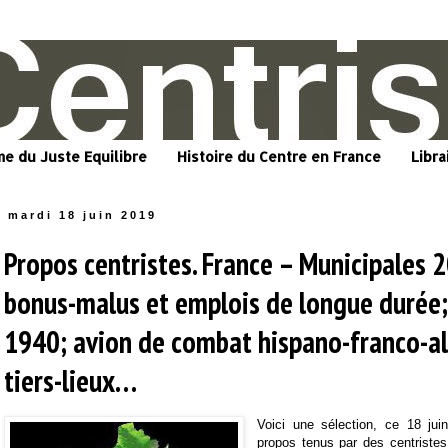
me du Juste Equilibre
Histoire du Centre en France
Libra
mardi 18 juin 2019
Propos centristes. France – Municipales 
bonus-malus et emplois de longue durée;
1940; avion de combat hispano-franco-a
tiers-lieux…
Voici une sélection, ce 18 jui
propos tenus par des centriste