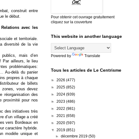
bat, construit entre
ue le début.
Pour obtenir cet ouvrage gratuitement
cliquez sur la couverture
 Relations avec les
This website in another language
ciale et territoriale.
a diversité de la vie
 publics, mais d’en
Powered by
Translate
 Par ailleurs, le lieu
tes problématiques:
Tous les articles de Le Centrisme
es… Au-delà du panier
oins propres à chaque
►
2026
(477)
stributeur de billets
►
2025
(852)
es zones, vous devez
►
2024
(939)
ne réorganisation des
de proximité pour nos
►
2023
(486)
►
2022
(981)
c des initiatives très
►
2021
(658)
re d’un village a créé
ages vers Bordeaux en
►
2020
(597)
leur caractère hybride.
▼
2019
(851)
 un modèle unique et
►
décembre 2019
(50)