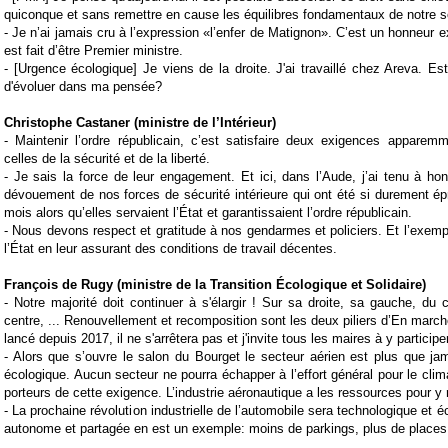
quiconque et sans remettre en cause les équilibres fondamentaux de notre s
- Je n’ai jamais cru à l’expression «l’enfer de Matignon». C’est un honneur e
est fait d’être Premier ministre.
- [Urgence écologique] Je viens de la droite. J'ai travaillé chez Areva. Est
d'évoluer dans ma pensée?
Christophe Castaner (ministre de l’Intérieur)
- Maintenir l’ordre républicain, c’est satisfaire deux exigences apparemm
celles de la sécurité et de la liberté.
- Je sais la force de leur engagement. Et ici, dans l’Aude, j’ai tenu à hon
dévouement de nos forces de sécurité intérieure qui ont été si durement é
mois alors qu’elles servaient l’État et garantissaient l’ordre républicain.
- Nous devons respect et gratitude à nos gendarmes et policiers. Et l’exempl
l’État en leur assurant des conditions de travail décentes.
François de Rugy (ministre de la Transition Écologique et Solidaire)
- Notre majorité doit continuer à s'élargir ! Sur sa droite, sa gauche, du c
centre, ... Renouvellement et recomposition sont les deux piliers d’En mar
lancé depuis 2017, il ne s'arrêtera pas et j'invite tous les maires à y participer
- Alors que s’ouvre le salon du Bourget le secteur aérien est plus que j
écologique. Aucun secteur ne pourra échapper à l’effort général pour le clim
porteurs de cette exigence. L’industrie aéronautique a les ressources pour y
- La prochaine révolution industrielle de l’automobile sera technologique et é
autonome et partagée en est un exemple: moins de parkings, plus de places 