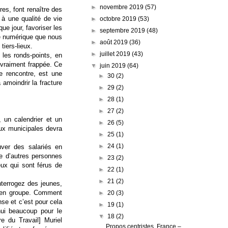
►
novembre 2019
(57)
res, font renaître des
 à une qualité de vie
►
octobre 2019
(53)
ue jour, favoriser les
►
septembre 2019
(48)
re numérique que nous
►
août 2019
(36)
iers-lieux.
►
juillet 2019
(43)
 les ronds-points, en
 vraiment frappée. Ce
▼
juin 2019
(64)
de rencontre, est une
►
30
(2)
amoindrir la fracture
►
29
(2)
►
28
(1)
►
27
(2)
un calendrier et un
►
26
(5)
ux municipales devra
►
25
(1)
►
24
(1)
uver des salariés en
se d’autres personnes
►
23
(2)
eux qui sont férus de
►
22
(1)
►
21
(2)
nterrogez des jeunes,
t en groupe. Comment
►
20
(3)
se et c’est pour cela
►
19
(1)
hui beaucoup pour le
▼
18
(2)
e du Travail] Muriel
Propos centristes. France –