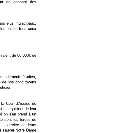
ent en donnant des
 nos élus municipaux.
lement de tous ceux
uivalent de 80 000€ de
amendements étudiés,
ce de nos concitoyens
otidien.
de la Cour d'Assise de
i s’acquittent de leur
nd on s'en prend à un
 Ce sont les forces de
 l’exercice de leurs
our sauver Notre Dame