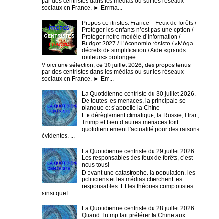
par des centristes dans les médias ou sur les réseaux
sociaux en France. ► Emma...
Propos centristes. France – Feux de forêts /
Protéger les enfants n’est pas une option /
Protéger notre modèle d’information /
Budget 2027 / L’économie résiste / «Méga-
décret» de simplification / Aide «grands
rouleurs» prolongée…
V oici une sélection, ce 30 juillet 2026, des propos tenus
par des centristes dans les médias ou sur les réseaux
sociaux en France. ► Em...
La Quotidienne centriste du 30 juillet 2026.
De toutes les menaces, la principale se
planque et s’appelle la Chine
L e dérèglement climatique, la Russie, l’Iran,
Trump et bien d’autres menaces font
quotidiennement l’actualité pour des raisons
évidentes. ...
La Quotidienne centriste du 29 juillet 2026.
Les responsables des feux de forêts, c’est
nous tous!
D evant une catastrophe, la population, les
politiciens et les médias cherchent les
responsables. Et les théories complotistes
ainsi que l...
La Quotidienne centriste du 28 juillet 2026.
Quand Trump fait préférer la Chine aux