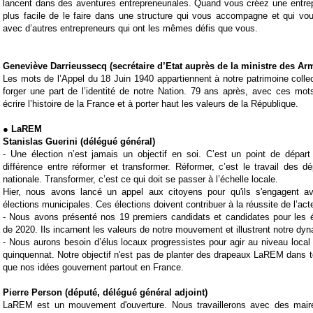
lancent dans des aventures entrepreneuriales. Quand vous créez une entre
plus facile de le faire dans une structure qui vous accompagne et qui vo
avec d’autres entrepreneurs qui ont les mêmes défis que vous.
Geneviève Darrieussecq‏ (secrétaire d’Etat auprès de la ministre des 
Les mots de l’Appel du 18 Juin 1940 appartiennent à notre patrimoine collect
forger une part de l’identité de notre Nation. 79 ans après, avec ces mo
écrire l’histoire de la France et à porter haut les valeurs de la République.
● LaREM
Stanislas Guerini (délégué général)
- Une élection n’est jamais un objectif en soi. C’est un point de départ 
différence entre réformer et transformer. Réformer, c’est le travail des 
nationale. Transformer, c’est ce qui doit se passer à l’échelle locale.
Hier, nous avons lancé un appel aux citoyens pour qu'ils s'engagent 
élections municipales. Ces élections doivent contribuer à la réussite de l’ac
- Nous avons présenté nos 19 premiers candidats et candidates pour les é
de 2020. Ils incarnent les valeurs de notre mouvement et illustrent notre dy
- Nous aurons besoin d’élus locaux progressistes pour agir au niveau local e
quinquennat. Notre objectif n'est pas de planter des drapeaux LaREM dans to
que nos idées gouvernent partout en France.
Pierre Person (député, délégué général adjoint)
LaREM est un mouvement d'ouverture. Nous travaillerons avec des maire