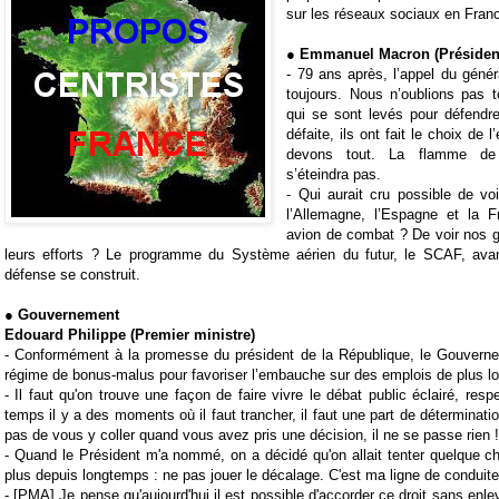
sur les réseaux sociaux en Fran
● Emmanuel Macron (Président
- 79 ans après, l’appel du géné
toujours. Nous n’oublions pas t
qui se sont levés pour défendre
défaite, ils ont fait le choix de 
devons tout. La flamme de
s’éteindra pas.
- Qui aurait cru possible de voi
l’Allemagne, l’Espagne et la
avion de combat ? De voir nos gr
leurs efforts ? Le programme du Système aérien du futur, le SCAF, ava
défense se construit.
● Gouvernement
Edouard Philippe (Premier ministre)
- Conformément à la promesse du président de la République, le Gouverne
régime de bonus-malus pour favoriser l’embauche sur des emplois de plus l
- Il faut qu'on trouve une façon de faire vivre le débat public éclairé, re
temps il y a des moments où il faut trancher, il faut une part de déterminat
pas de vous y coller quand vous avez pris une décision, il ne se passe rien !
- Quand le Président m'a nommé, on a décidé qu'on allait tenter quelque ch
plus depuis longtemps : ne pas jouer le décalage. C'est ma ligne de conduite
- [PMA] Je pense qu'aujourd'hui il est possible d'accorder ce droit sans enle