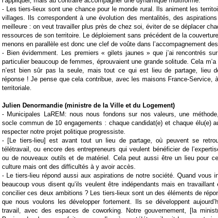
l’appliquer, mais au contraire accompagner une dynamique multiforme.
- Les tiers-lieux sont une chance pour le monde rural. Ils animent les territoi
villages. Ils correspondent à une évolution des mentalités, des aspirations
meilleure : on veut travailler plus près de chez soi, éviter de se déplacer chaq
ressources de son territoire. Le déploiement sans précédent de la couvertu
menons en parallèle est donc une clef de voûte dans l’accompagnement des t
- Bien évidemment. Les premiers « gilets jaunes » que j’ai rencontrés sur
particulier beaucoup de femmes, éprouvaient une grande solitude. Cela m’a
n’est bien sûr pas la seule, mais tout ce qui est lieu de partage, lieu 
réponse ! Je pense que cela contribue, avec les maisons France-Service, à 
territoriale.
Julien Denormandie (ministre de la Ville et du Logement)
- Municipales LaREM: nous nous fondons sur nos valeurs, une méthode, 
socle commun de 10 engagements : chaque candidat(e) et chaque élu(e) a
respecter notre projet politique progressiste.
- [Le tiers-lieu] est avant tout un lieu de partage, où peuvent se retro
télétravail, ou encore des entrepreneurs qui veulent bénéficier de l’experti
ou de nouveaux outils et de matériel. Cela peut aussi être un lieu pour c
culture mais ont des difficultés à y avoir accès.
- Le tiers-lieu répond aussi aux aspirations de notre société. Quand vous i
beaucoup vous disent qu’ils veulent être indépendants mais en travaillan
concilier ces deux ambitions ? Les tiers-lieux sont un des éléments de répon
que nous voulons les développer fortement. Ils se développent aujourd’
travail, avec des espaces de coworking. Notre gouvernement, [la ministr