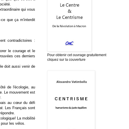
ociété.
xtraordinaire qui vous
-ce que ça m'interdit
ent contradictoires :
orer le courage et le
Pour obtenir cet ouvrage gratuitement
prouvées ces derniers
cliquez sur la couverture
e doit aussi venir de
ôté de l'écologie, au
che. Le mouvement est
.
amais au cœur du défi
at. Les Français sont
 répondre.
cologique! La mobilité
pour les vélos.