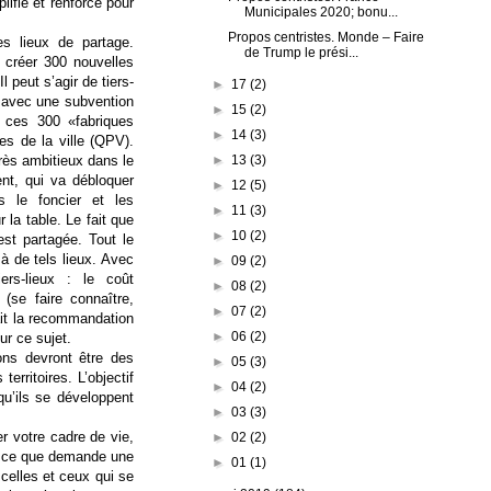
lifié et renforcé pour
Municipales 2020; bonu...
Propos centristes. Monde – Faire
es lieux de partage.
de Trump le prési...
 créer 300 nouvelles
l peut s’agir de tiers-
►
17
(2)
 avec une subvention
►
15
(2)
r ces 300 «fabriques
►
14
(3)
res de la ville (QPV).
►
13
(3)
très ambitieux dans le
nt, qui va débloquer
►
12
(5)
ns le foncier et les
►
11
(3)
 la table. Le fait que
►
10
(2)
st partagée. Tout le
 de tels lieux. Avec
►
09
(2)
rs-lieux : le coût
►
08
(2)
 (se faire connaître,
►
07
(2)
ait la recommandation
►
06
(2)
ur ce sujet.
rons devront être des
►
05
(3)
erritoires. L’objectif
►
04
(2)
qu’ils se développent
►
03
(3)
er votre cadre de vie,
►
02
(2)
st ce que demande une
►
01
(1)
celles et ceux qui se