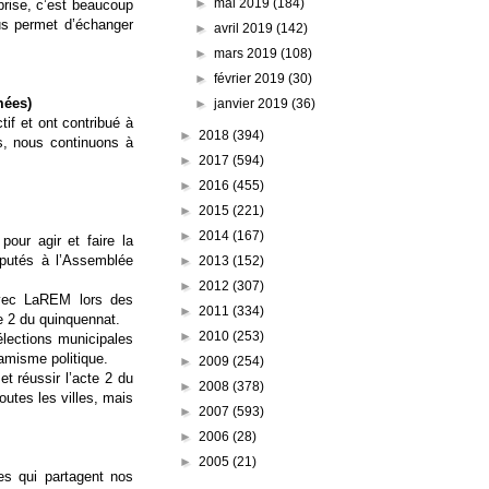
►
mai 2019
(184)
prise, c’est beaucoup
us permet d’échanger
►
avril 2019
(142)
►
mars 2019
(108)
►
février 2019
(30)
Armées)
►
janvier 2019
(36)
if et ont contribué à
►
2018
(394)
ts, nous continuons à
►
2017
(594)
►
2016
(455)
►
2015
(221)
►
2014
(167)
pour agir et faire la
députés à l’Assemblée
►
2013
(152)
►
2012
(307)
avec LaREM lors des
►
2011
(334)
te 2 du quinquennat.
►
2010
(253)
lections municipales
namisme politique.
►
2009
(254)
t réussir l’acte 2 du
►
2008
(378)
utes les villes, mais
►
2007
(593)
►
2006
(28)
►
2005
(21)
s qui partagent nos