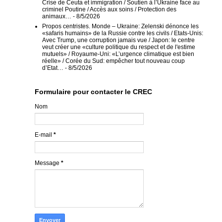
Crise de Ceuta et immigration / Soutien à l’Ukraine face au
criminel Poutine / Accès aux soins / Protection des
animaux…
- 8/5/2026
Propos centristes. Monde – Ukraine: Zelenski dénonce les
«safaris humains» de la Russie contre les civils / Etats-Unis:
Avec Trump, une corruption jamais vue / Japon: le centre
veut créer une «culture politique du respect et de l'estime
mutuels» / Royaume-Uni: «L’urgence climatique est bien
réelle» / Corée du Sud: empêcher tout nouveau coup
d’Etat…
- 8/5/2026
Formulaire pour contacter le CREC
Nom
E-mail
*
Message
*