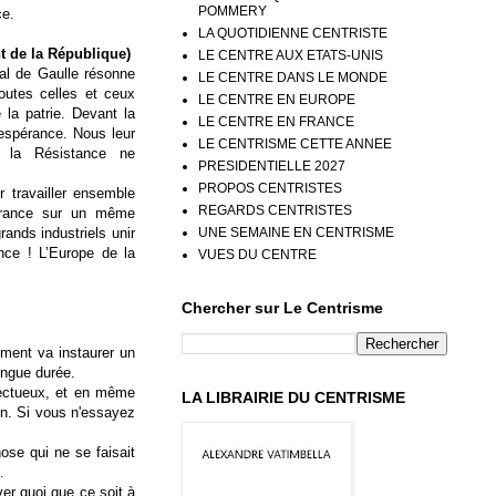
POMMERY
ce.
LA QUOTIDIENNE CENTRISTE
 de la République)
LE CENTRE AUX ETATS-UNIS
ral de Gaulle résonne
LE CENTRE DANS LE MONDE
outes celles et ceux
LE CENTRE EN EUROPE
 la patrie. Devant la
LE CENTRE EN FRANCE
l’espérance. Nous leur
LE CENTRISME CETTE ANNEE
 la Résistance ne
PRESIDENTIELLE 2027
PROPOS CENTRISTES
r travailler ensemble
REGARDS CENTRISTES
 France sur un même
UNE SEMAINE EN CENTRISME
ands industriels unir
nce ! L’Europe de la
VUES DU CENTRE
Chercher sur Le Centrisme
ment va instaurer un
ongue durée.
spectueux, et en même
LA LIBRAIRIE DU CENTRISME
ion. Si vous n'essayez
ose qui ne se faisait
.
ver quoi que ce soit à