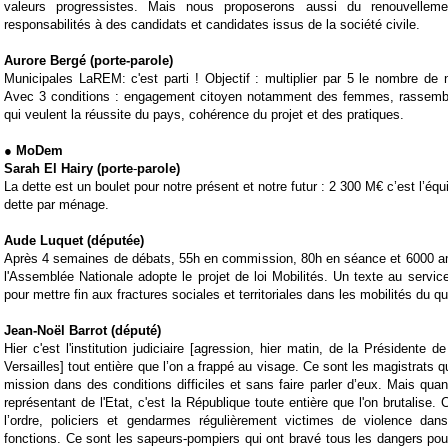
valeurs progressistes. Mais nous proposerons aussi du renouvellem
responsabilités à des candidats et candidates issus de la société civile.
Aurore Bergé (porte-parole)
Municipales LaREM: c'est parti ! Objectif : multiplier par 5 le nombre de
Avec 3 conditions : engagement citoyen notamment des femmes, rassemb
qui veulent la réussite du pays, cohérence du projet et des pratiques.
● MoDem
Sarah El Hairy (porte
-
parole)
La dette est un boulet pour notre présent et notre futur : 2 300 M€ c’est l’éq
dette par ménage.
Aude Luquet (députée)
Après 4 semaines de débats, 55h en commission, 80h en séance et 6000 
l'Assemblée Nationale adopte le projet de loi Mobilités. Un texte au servi
pour mettre fin aux fractures sociales et territoriales dans les mobilités du qu
Jean-Noël Barrot (député)
Hier c'est l'institution judiciaire [agression, hier matin, de la Présidente 
Versailles] tout entière que l’on a frappé au visage. Ce sont les magistrats qu
mission dans des conditions difficiles et sans faire parler d’eux. Mais qua
représentant de l'Etat, c'est la République toute entière que l'on brutalise.
l’ordre, policiers et gendarmes régulièrement victimes de violence dans
fonctions. Ce sont les sapeurs-pompiers qui ont bravé tous les dangers p