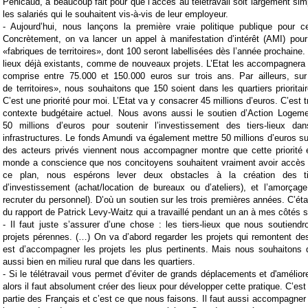
Penicaud, a beaucoup fait pour que l’accès au télétravail soit largement simp
les salariés qui le souhaitent vis-à-vis de leur employeur.
- Aujourd’hui, nous lançons la première vraie politique publique pour c
Concrètement, on va lancer un appel à manifestation d’intérêt (AMI) pour
«fabriques de territoires», dont 100 seront labellisées dès l’année prochaine. I
lieux déjà existants, comme de nouveaux projets. L’Etat les accompagnera
comprise entre 75.000 et 150.000 euros sur trois ans. Par ailleurs, su
de territoires», nous souhaitons que 150 soient dans les quartiers prioritai
C’est une priorité pour moi. L’Etat va y consacrer 45 millions d’euros. C’est 
contexte budgétaire actuel. Nous avons aussi le soutien d’Action Logeme
50 millions d’euros pour soutenir l’investissement des tiers-lieux da
infrastructures. Le fonds Amundi va également mettre 50 millions d’euros sur
des acteurs privés viennent nous accompagner montre que cette priorité e
monde a conscience que nos concitoyens souhaitent vraiment avoir accès à
ce plan, nous espérons lever deux obstacles à la création des tie
d’investissement (achat/location de bureaux ou d’ateliers), et l’amorçage
recruter du personnel). D’où un soutien sur les trois premières années. C’ét
du rapport de Patrick Levy-Waitz qui a travaillé pendant un an à mes côtés s
- Il faut juste s’assurer d’une chose : les tiers-lieux que nous soutiend
projets pérennes. (…) On va d’abord regarder les projets qui remontent des t
est d’accompagner les projets les plus pertinents. Mais nous souhaitons 
aussi bien en milieu rural que dans les quartiers.
- Si le télétravail vous permet d’éviter de grands déplacements et d'amélior
alors il faut absolument créer des lieux pour développer cette pratique. C’e
partie des Français et c’est ce que nous faisons. Il faut aussi accompagner 