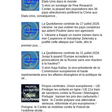
Etats-Unis dans le monde
S elon un sondage de Pew Research
Center, la plupart des populations des 36
pays sélectionnés préfèrent la Chine aux
Etats-Unis, conséquence...
La Quotidienne centriste du 27 juillet 2026.
Ukraine: ne pas oublier les pays complices
qui aident Poutine dans son agression
L ’Ukraine a frappé un navire iranien dans la
mer Caspienne et Volodymyr Zelensky a
justifié cette attaque par l’aide, dès le
premier jour, ...
La Quotidienne centriste du 31 juillet 2026.
Jusqu’à quand l’Europe acceptera les
provocations de la Russie sans une réaction
à la hauteur?
S elon Kaja Kallas, la vice-présidente de la
Commission européenne et haute
représentante pour les affaires étrangères et la politique de
sé...
Propos centristes. Union européenne – UE:
Protéger les enfants en ligne / UE:21e train
de sanctions contre la Russie / Allemagne,
Portugal : baisser les prix des carburants /
Italie : le Centre prépare une alternative
sérieuse, réformiste et pro-européenne /
Pologne: le Centre se mobilise contre le Polexit de
l’extrême-droite…