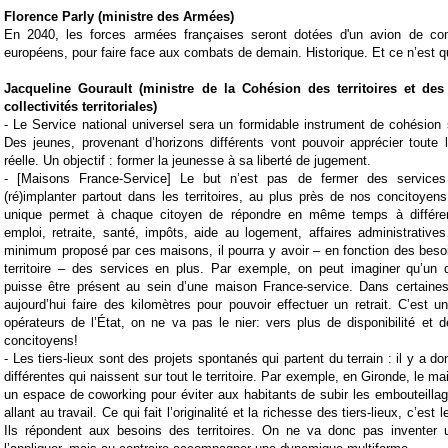
Florence Parly (ministre des Armées)
En 2040, les forces armées françaises seront dotées d'un avion de com
européens, pour faire face aux combats de demain. Historique. Et ce n’est q
Jacqueline Gourault (ministre de la Cohésion des territoires et des
collectivités territoriales)
- Le Service national universel sera un formidable instrument de cohésion so
Des jeunes, provenant d’horizons différents vont pouvoir apprécier toute l
réelle. Un objectif : former la jeunesse à sa liberté de jugement.
- [Maisons France-Service] Le but n’est pas de fermer des services
(ré)implanter partout dans les territoires, au plus près de nos concitoyens!
unique permet à chaque citoyen de répondre en même temps à différen
emploi, retraite, santé, impôts, aide au logement, affaires administrativ
minimum proposé par ces maisons, il pourra y avoir – en fonction des bes
territoire – des services en plus. Par exemple, on peut imaginer qu’un di
puisse être présent au sein d’une maison France-service. Dans certain
aujourd’hui faire des kilomètres pour pouvoir effectuer un retrait. C’est u
opérateurs de l’État, on ne va pas le nier: vers plus de disponibilité et 
concitoyens!
- Les tiers-lieux sont des projets spontanés qui partent du terrain : il y a don
différentes qui naissent sur tout le territoire. Par exemple, en Gironde, le mai
un espace de coworking pour éviter aux habitants de subir les embouteill
allant au travail. Ce qui fait l’originalité et la richesse des tiers-lieux, c’est 
Ils répondent aux besoins des territoires. On ne va donc pas inventer