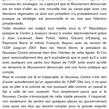
nouveau les sondages, on s’aperçoit que le Mouvement démocrate
est en train d’aller au une nouvelle fois au casse-pipe avec ces
élections régionales ce dont son président n’a probablement cure
puisque sa stratégie est personnelle et ne vise que l’élection
présidentielle.
Cette situation est malgré tout inédite sous le V° République
puisque le Centre a toujours réussi à exister électoralement grâce
à Jean Lecanuet, Alain Poher, Valéry Giscard d’Estaing ou
Raymond Barre et même François Bayrou avec sa version de
l’UDF jusqu’en 2007. Bien sûr, Hervé Morin, le président du
Nouveau Centre aimerait bien être l’héritier de cette lignée. Et l’on
peut raisonnablement dire qu’il souhaiterait que le parti qu’il a créé
avec quelques uns après leur départ de l’UDF juste avant qu’elle
ne devienne le Mouvement démocrate soit une force politique qui
compte.
Mais le constat est là et implacable, le Nouveau Centre n’est rien
d’autre actuellement qu’un appendice de l’UMP. Dès lors, il ne peut
que se plier à la volonté de son puissant allié comme un vassal le
fait à celle de son suzerain. Tout simplement parce que si le
Nouveau Centre s’émancipait de cette tutelle pesante, il risquerait,
non seulement, de perdre ses quelques places au gouvernement
mais aussi ses élus qui doivent compter pour la grande majorité