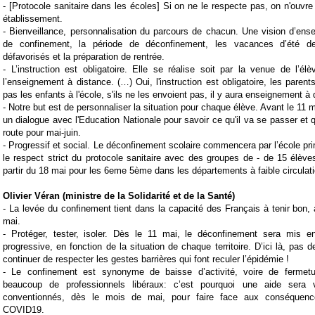
-
[Protocole sanitaire dans les
écoles
] Si on ne le respecte pas, on n'ouvr
établissement.
-
Bienveillance, personnalisation du parcours de chacun. Une vision d’ens
de confinement, la période de déconfinement, les vacances d’été d
défavorisés et la préparation de rentrée.
-
L’instruction est obligatoire. Elle se réalise soit par la venue de l’élè
l’enseignement à distance. (…) Oui, l'instruction est obligatoire, les paren
pas les enfants à l'école, s'ils ne les envoient pas, il y aura enseignement à 
-
Notre but est de personnaliser la situation pour chaque élève. Avant le 11 m
un dialogue avec l'Education Nationale pour savoir ce qu'il va se passer et qu
route pour mai-juin.
-
Progressif et social. Le déconfinement scolaire commencera par l’école pri
le respect strict du protocole sanitaire avec des groupes de - de 15 élève
partir du 18 mai pour les 6eme 5ème dans les départements à faible circulati
Olivier Véran (ministre de la Solidarité et de la Santé)
-
La levée du confinement tient dans la capacité des Français à tenir bon,
mai.
-
Protéger, tester, isoler. Dès le 11 mai, le déconfinement sera mis 
progressive, en fonction de la situation de chaque territoire. D’ici là, pas d
continuer de respecter les gestes barrières qui font reculer l’épidémie !
-
Le confinement est synonyme de baisse d’activité, voire de fermetu
beaucoup de professionnels libéraux: c’est pourquoi une aide sera 
conventionnés, dès le mois de mai, pour faire face aux conséquen
COVID19
.