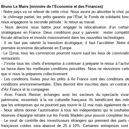
Bruno Le Maire (ministre de l’Economie et des Finances)
-
Notre pays va se relever de cette crise. Nous avons pu absorber le choc par
: le chômage partiel, les prêts garantis par l’État, le Fonds de solidarité fon
nous engageons la seconde période : le retour au travail.
-
Nous devons nous battre pour engager la relocalisation d’un certain
stratégiques en France. Deux conditions pour y parvenir : rester compétit
fiscale attractive et investir massivement dans les nouvelles technologies.
-
Il ne faut pas ralentir la transition écologique, il faut l’accélérer. Notre
première économie décarbonée en Europe.
-
Le
11mai
, tous les commerces pourront rouvrir sauf les lieux de convivial
restaurants.
-
J’invite tous les chefs d’entreprise à continuer à préparer le retour à l’activ
se fasse dans les meilleures conditions possibles. Nous ne réussirons cet
que si nous la préparons collectivement.
-
Les conditions fixées pour les prêts à Air France sont des conditions d
conditions environnementales. Elles devront être inscrites dans un contrat e
d’Air France et la compagnie.
-
Avec
F
ranck Riester
, échanges avec les secteurs du spectacle viva
patrimoine, essentiels à la vie culturelle française. Ils bénéficient des 
que les entreprises qui ne pourront pas rouvrir le 11 mai mais également de
-
Nous allons donner l’autorisation à tous les indépendants qui le souhaite
réserves d’épargne retraite sur les Fonds Madelin pour pouvoir compléter leu
-
Le seuil de contrôle des investisseurs étrangers qui prennent des parts
françaises cotées sera abaissé de 25 à 10%. Certaines entreprises sont f