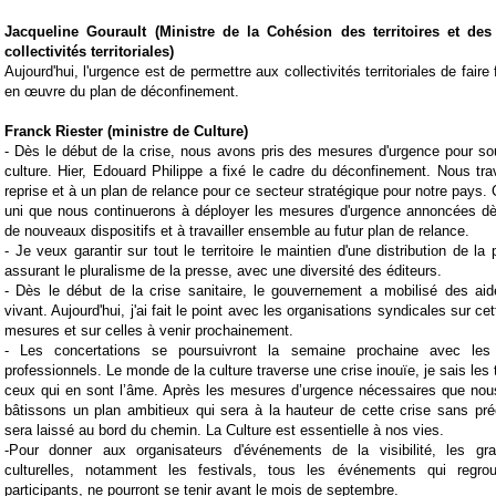
Jacqueline Gourault (
Ministre de la Cohésion des
territoires
et des 
collectivités
territoriales
)
Aujourd'hui, l'urgence est de permettre aux collectivités territoriales de fair
en œuvre du plan de
déconfinement
.
Franck Riester (ministre de Culture)
-
Dès le début de la crise, nous avons pris des mesures d'urgence pour so
culture. Hier,
Edouard Philippe
a fixé le cadre du
déconfinement
. Nous tra
reprise et à un plan de relance pour ce secteur stratégique pour notre pays.
uni que nous continuerons à déployer les mesures d'urgence annoncées dès
de nouveaux dispositifs et à travailler ensemble au futur plan de relance.
-
Je veux garantir sur tout le territoire le maintien d'une distribution de la 
assurant le pluralisme de la presse, avec une diversité des éditeurs.
-
Dès le début de la crise sanitaire, le
gouvernement
a mobilisé des aid
vivant. Aujourd'hui, j'ai fait le point avec les organisations syndicales sur c
mesures et sur celles à venir prochainement.
-
Les concertations se poursuivront la semaine prochaine avec les c
professionnels. Le monde de la culture traverse une crise inouïe, je sais les te
ceux qui en sont l’âme. Après les mesures d’urgence nécessaires que nou
bâtissons un plan ambitieux qui sera à la hauteur de cette crise sans pr
sera laissé au bord du chemin. La Culture est essentielle à nos vies.
-
Pour donner aux organisateurs d'événements de la visibilité, les gra
culturelles, notamment les festivals, tous les événements qui regr
participants, ne pourront se tenir avant le mois de septembre.