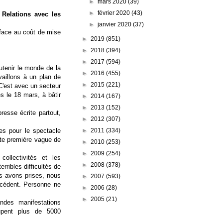
►
mars 2020
(39)
►
février 2020
(43)
Relations avec les
►
janvier 2020
(37)
e face au coût de mise
►
2019
(851)
►
2018
(394)
►
2017
(594)
utenir le monde de la
►
2016
(455)
vaillons à un plan de
►
2015
(221)
 C'est avec un secteur
 le 18 mars, à bâtir
►
2014
(167)
►
2013
(152)
presse écrite partout,
►
2012
(307)
►
2011
(334)
es pour le spectacle
ette première vague de
►
2010
(253)
►
2009
(254)
ollectivités et les
►
2008
(378)
rribles difficultés de
s avons prises, nous
►
2007
(593)
écédent. Personne ne
►
2006
(28)
►
2005
(21)
ndes manifestations
oupent plus de 5000