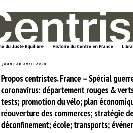
me du Juste Equilibre
Histoire du Centre en France
Libra
jeudi 30 avril 2020
Propos centristes. France – Spécial guerr
coronavirus: département rouges & vert
tests; promotion du vélo; plan économiq
réouverture des commerces; stratégie d
déconfinement; école; transports; évén