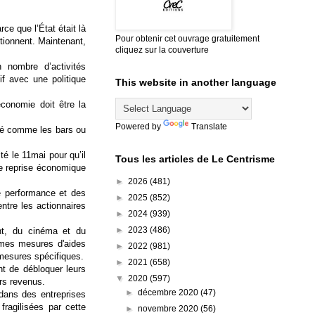
ce que l’État était là
Pour obtenir cet ouvrage gratuitement
ctionnent. Maintenant,
cliquez sur la couverture
 nombre d’activités
if avec une politique
This website in another language
 économie doit être la
Powered by
Translate
ité comme les bars ou
ité le
11mai
pour qu’il
Tous les articles de Le Centrisme
te reprise économique
►
2026
(481)
e performance et des
►
2025
(852)
ntre les actionnaires
►
2024
(939)
►
2023
(486)
nt, du cinéma et du
mêmes mesures d'aides
►
2022
(981)
 mesures spécifiques.
►
2021
(658)
nt de débloquer leurs
▼
2020
(597)
rs revenus.
►
décembre 2020
(47)
 dans des entreprises
ragilisées par cette
►
novembre 2020
(56)