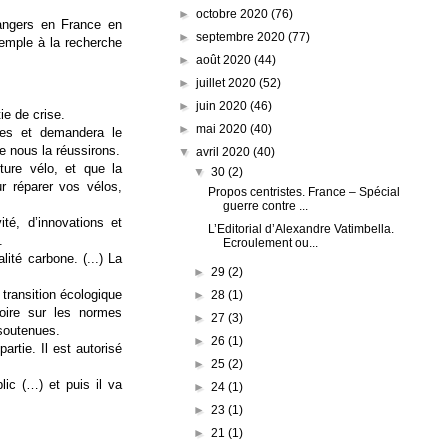
►
octobre 2020
(76)
rangers en France en
►
septembre 2020
(77)
xemple à la recherche
►
août 2020
(44)
►
juillet 2020
(52)
►
juin 2020
(46)
ie de crise.
►
mai 2020
(40)
ires et demandera le
ue nous la réussirons.
▼
avril 2020
(40)
lture
vélo
, et que la
▼
30
(2)
r réparer vos vélos,
Propos centristes. France – Spécial
guerre contre ...
té, d’innovations et
L’Editorial d’Alexandre Vatimbella.
.
Ecroulement ou...
lité carbone. (...) La
►
29
(2)
transition écologique
►
28
(1)
toire sur les normes
►
27
(3)
soutenues.
►
26
(1)
partie. Il est autorisé
►
25
(2)
lic (…) et puis il va
►
24
(1)
►
23
(1)
►
21
(1)