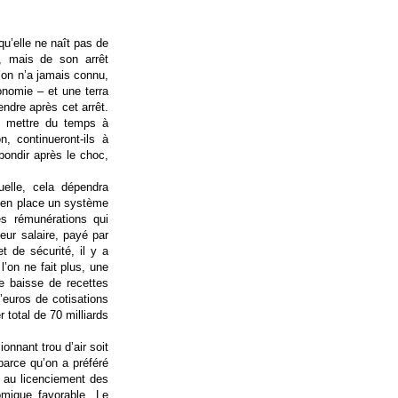
 qu’elle ne naît pas de
, mais de son arrêt
u’on n’a jamais connu,
onomie – et une terra
endre après cet arrêt.
t mettre du temps à
n, continueront-ils à
bondir après le choc,
uelle, cela dépendra
 en place un système
es rémunérations qui
ur salaire, payé par
t de sécurité, il y a
’on ne fait plus, une
ne baisse de recettes
d’euros de cotisations
total de 70 milliards
onnant trou d’air soit
parce qu’on a préféré
t au licenciement des
omique favorable. Le