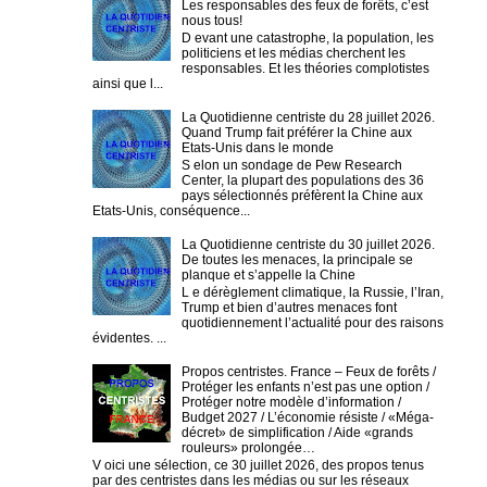
Les responsables des feux de forêts, c’est
nous tous!
D evant une catastrophe, la population, les
politiciens et les médias cherchent les
responsables. Et les théories complotistes
ainsi que l...
La Quotidienne centriste du 28 juillet 2026.
Quand Trump fait préférer la Chine aux
Etats-Unis dans le monde
S elon un sondage de Pew Research
Center, la plupart des populations des 36
pays sélectionnés préfèrent la Chine aux
Etats-Unis, conséquence...
La Quotidienne centriste du 30 juillet 2026.
De toutes les menaces, la principale se
planque et s’appelle la Chine
L e dérèglement climatique, la Russie, l’Iran,
Trump et bien d’autres menaces font
quotidiennement l’actualité pour des raisons
évidentes. ...
Propos centristes. France – Feux de forêts /
Protéger les enfants n’est pas une option /
Protéger notre modèle d’information /
Budget 2027 / L’économie résiste / «Méga-
décret» de simplification / Aide «grands
rouleurs» prolongée…
V oici une sélection, ce 30 juillet 2026, des propos tenus
par des centristes dans les médias ou sur les réseaux