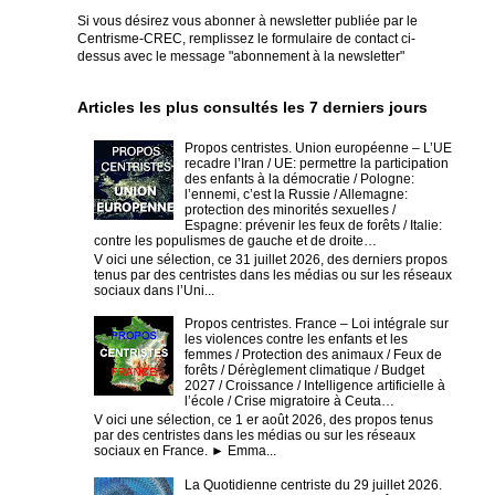
Si vous désirez vous abonner à newsletter publiée par le
Centrisme-CREC,
remplissez le formulaire de contact ci-
dessus avec le message "abonnement à la newsletter"
Articles les plus consultés les 7 derniers jours
Propos centristes. Union européenne – L’UE
recadre l’Iran / UE: permettre la participation
des enfants à la démocratie / Pologne:
l’ennemi, c’est la Russie / Allemagne:
protection des minorités sexuelles /
Espagne: prévenir les feux de forêts / Italie:
contre les populismes de gauche et de droite…
V oici une sélection, ce 31 juillet 2026, des derniers propos
tenus par des centristes dans les médias ou sur les réseaux
sociaux dans l’Uni...
Propos centristes. France – Loi intégrale sur
les violences contre les enfants et les
femmes / Protection des animaux / Feux de
forêts / Dérèglement climatique / Budget
2027 / Croissance / Intelligence artificielle à
l’école / Crise migratoire à Ceuta…
V oici une sélection, ce 1 er août 2026, des propos tenus
par des centristes dans les médias ou sur les réseaux
sociaux en France. ► Emma...
La Quotidienne centriste du 29 juillet 2026.