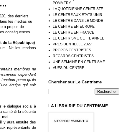
id…
POMMERY
LA QUOTIDIENNE CENTRISTE
LE CENTRE AUX ETATS-UNIS
2020, des derniers
LE CENTRE DANS LE MONDE
 dans les médias ou
LE CENTRE EN EUROPE
ce à propos de
 ses conséquences.
LE CENTRE EN FRANCE
LE CENTRISME CETTE ANNEE
 de la République)
PRESIDENTIELLE 2027
jours. Ne les rendons
PROPOS CENTRISTES
REGARDS CENTRISTES
UNE SEMAINE EN CENTRISME
VUES DU CENTRE
certains membres ne
anscrivons cependant
 fonction parce qu’ils
Chercher sur Le Centrisme
d’une équipe qui suit
LA LIBRAIRIE DU CENTRISME
 le dialogue social à
la santé & la sécurité
1 mai.
 il y aura ensuite des
 aux représentants de