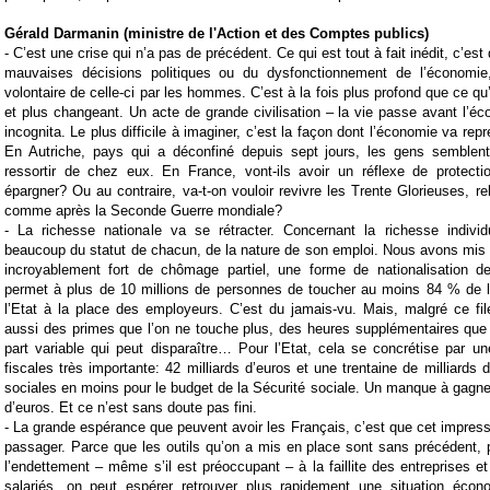
Gérald Darmanin (ministre de l'Action et des Comptes publics)
- C’est une crise qui n’a pas de précédent. Ce qui est tout à fait inédit, c’est
mauvaises décisions politiques ou du dysfonctionnement de l’économie
volontaire de celle-ci par les hommes. C’est à la fois plus profond que ce q
et plus changeant. Un acte de grande civilisation – la vie passe avant l’éc
incognita. Le plus difficile à imaginer, c’est la façon dont l’économie va repr
En Autriche, pays qui a déconfiné depuis sept jours, les gens semblen
ressortir de chez eux. En France, vont-ils avoir un réflexe de protectio
épargner? Ou au contraire, va-t-on vouloir revivre les Trente Glorieuses, re
comme après la Seconde Guerre mondiale?
- La richesse nationale va se rétracter. Concernant la richesse individ
beaucoup du statut de chacun, de la nature de son emploi. Nous avons mis
incroyablement fort de chômage partiel, une forme de nationalisation d
permet à plus de 10 millions de personnes de toucher au moins 84 % de le
l’Etat à la place des employeurs. C’est du jamais-vu. Mais, malgré ce file
aussi des primes que l’on ne touche plus, des heures supplémentaires que l
part variable qui peut disparaître… Pour l’Etat, cela se concrétise par u
fiscales très importante: 42 milliards d’euros et une trentaine de milliards 
sociales en moins pour le budget de la Sécurité sociale. Un manque à gagner 
d’euros. Et ce n’est sans doute pas fini.
- La grande espérance que peuvent avoir les Français, c’est que cet impressi
passager. Parce que les outils qu’on a mis en place sont sans précédent, 
l’endettement – même s’il est préoccupant – à la faillite des entreprises e
salariés, on peut espérer retrouver plus rapidement une situation écon