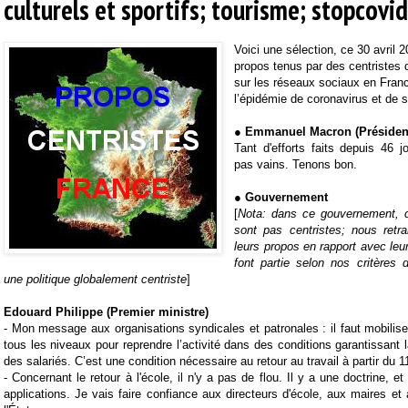
culturels et sportifs; tourisme; stopcov
Voici une sélection, ce 30 avril 
propos tenus par des centristes
sur les réseaux sociaux en Fran
l’épidémie de coronavirus et de
● Emmanuel Macron (Président
Tant d'efforts faits depuis 46 
pas vains. Tenons bon.
● Gouvernement
[
Nota: dans ce gouvernement, 
sont pas centristes; nous retr
leurs propos en rapport avec leur
font partie selon nos critères 
une politique globalement centriste
]
Edouard Philippe (Premier ministre)
-
Mon message aux organisations syndicales et patronales : il faut mobiliser
tous les niveaux pour reprendre l’activité dans des conditions garantissant 
des salariés. C’est une condition nécessaire au retour au travail à partir du 1
-
Concernant le retour à l'école, il n'y a pas de flou. Il y a une doctrine, et
applications. Je vais faire confiance aux directeurs d'école, aux maires et