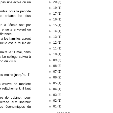
►
20
(3)
e pas une école ou un
►
19
(1)
emble pour la période
►
17
(1)
es enfants les plus
►
16
(1)
ve à l’école soit par
►
15
(1)
ts ensuite envoient ou
►
14
(1)
distance.
►
13
(1)
ai les familles auront
►
12
(1)
elle est la feuille de
►
11
(1)
maire le 11 mai, dans
►
10
(1)
s Le collège suivra à
►
09
(2)
on du virus.
►
08
(2)
►
07
(2)
 au moins jusqu'au 11
►
06
(2)
►
05
(1)
en œuvre de manière
e relâchement: il faut
►
04
(1)
►
03
(2)
re de cabinet, pour
►
02
(1)
versée aux libéraux
►
01
(1)
ces économiques du