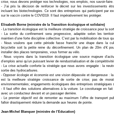
crise, nous devons protéger nos technologies, nos emplois, nos savoir-faire.
-
J’ai pris la décision de renforcer le décret sur les investissements ét
incluant les biotechnologies. Ce sont des entreprises qui participent par e
sur le vaccin contre le
COVID19
. Il faut impérativement les protéger.
Elisabeth Borne (
ministre de la Transition écologique et solidaire)
-
La transition
écologique
est la meilleure stratégie de
croissance
pour la sort
-
La sortie du confinement sera progressive, adaptée selon les territo
maintien d’une forte discipline collective. C’est par la mobilisation de tous q
-
Nous voulons que cette période fasse franchir une étape dans la cu
bicyclette soit la petite reine du
déconfinement
. Un plan de 20m d’€ pou
installer des places temporaires, vous former au vélo.
-
Nous voyons dans la transition
écologique
une source majeure d’activi
d’emplois ainsi qu’un puissant levier de reindustrialisation et de compétitivité
-
La crise actuelle conforte la stratégie que nous avons engagée : la neutra
sortie des hydrocarbures.
-
Opposer
écologie
et
économie
est une vision dépassée et dangereuse : la 
est la meilleure stratégie croissance de sortie de crise; pas de mora
environnementales; engagements écologiques des entreprises stratégiques 
-
Il faut offrir des solutions alternatives à la voiture. Le
covoiturage
en fait 
avec un conducteur devant et un passager derrière.
-
Le premier objectif est de remonter au maximum l’offre de transport pub
falloir drastiquement réduire la demande aux heures de pointe.
Jean-Michel Blanquer (ministre de l’Education)