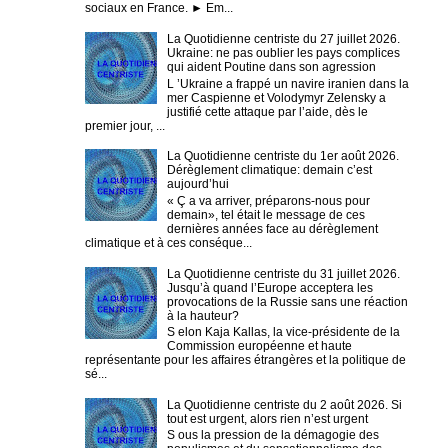
sociaux en France. ► Em...
La Quotidienne centriste du 27 juillet 2026.
Ukraine: ne pas oublier les pays complices
qui aident Poutine dans son agression
L ’Ukraine a frappé un navire iranien dans la
mer Caspienne et Volodymyr Zelensky a
justifié cette attaque par l’aide, dès le
premier jour, ...
La Quotidienne centriste du 1er août 2026.
Dérèglement climatique: demain c’est
aujourd’hui
« Ç a va arriver, préparons-nous pour
demain», tel était le message de ces
dernières années face au dérèglement
climatique et à ces conséque...
La Quotidienne centriste du 31 juillet 2026.
Jusqu’à quand l’Europe acceptera les
provocations de la Russie sans une réaction
à la hauteur?
S elon Kaja Kallas, la vice-présidente de la
Commission européenne et haute
représentante pour les affaires étrangères et la politique de
sé...
La Quotidienne centriste du 2 août 2026. Si
tout est urgent, alors rien n’est urgent
S ous la pression de la démagogie des