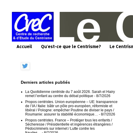
Accueil
Qu'est-ce que le Centrisme?
Le Centris
Derniers articles publiés
La Quotidienne centriste du 7 août 2026. Sarah el Hairy
remet l’enfant au centre du débat politique
- 8/7/2026
Propos centristes. Union européenne – UE: transparence
de l’IA / Italie: bâtir un pôle pro-européen, réformiste et
libéral / Pologne: empêcher Poutine de diviser le pays /
Roumanie: assurer la stabilité économique…
- 8/7/2026
Propos centristes. France – Protéger tous les enfants /
Sécheresse / Présidentielle et ingérences étrangères /
Pédocriminels sur internet / Lutte contre les
fraudes…
- 8/7/2026