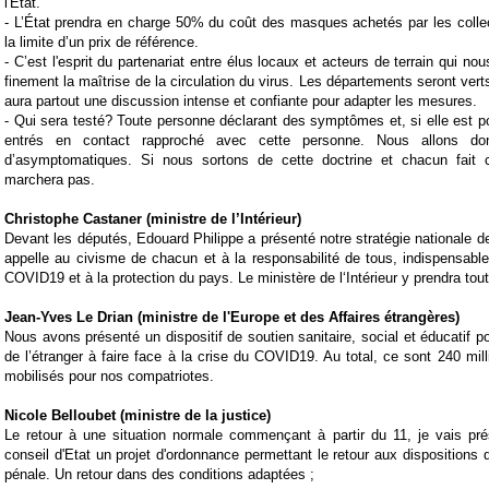
l'État.
-
L’État prendra en charge 50% du coût des masques achetés par les collec
la limite d’un prix de référence.
-
C’est l'esprit du partenariat entre élus locaux et acteurs de terrain qui nou
finement la maîtrise de la circulation du virus. Les départements seront vert
aura partout une discussion intense et confiante pour adapter les mesures.
-
Qui sera testé? Toute personne déclarant des symptômes et, si elle est po
entrés en contact rapproché avec cette personne. Nous allons do
d’asymptomatiques. Si nous sortons de cette doctrine et chacun fait c
marchera pas.
Christophe Castaner (ministre de l’Intérieur)
Devant les députés,
Edouard Philippe
a présenté notre stratégie nationale 
appelle au civisme de chacun et à la responsabilité de tous, indispensables
COVID19
et à la protection du pays. Le ministère de l‘Intérieur y prendra tout
Jean-Yves Le Drian (ministre de l'Europe et des Affaires étrangères)
Nous avons présenté un dispositif de soutien sanitaire, social et éducatif p
de l’étranger à faire face à la crise du COVID19. Au total, ce sont 240 mill
mobilisés pour nos compatriotes.
Nicole Belloubet (ministre de la justice)
Le retour à une situation normale commençant à partir du 11, je vais pré
conseil d'Etat un projet d'ordonnance permettant le retour aux dispositions
pénale. Un retour dans des conditions adaptées ;