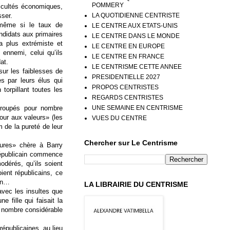
POMMERY
ficultés économiques,
LA QUOTIDIENNE CENTRISTE
sser.
même si le taux de
LE CENTRE AUX ETATS-UNIS
ndidats aux primaires
LE CENTRE DANS LE MONDE
la plus extrémiste et
LE CENTRE EN EUROPE
 ennemi, celui qu’ils
LE CENTRE EN FRANCE
at.
LE CENTRISME CETTE ANNEE
sur les faiblesses de
PRESIDENTIELLE 2027
s par leurs élus qui
PROPOS CENTRISTES
torpillant toutes les
REGARDS CENTRISTES
UNE SEMAINE EN CENTRISME
egroupés pour nombre
our aux valeurs» (les
VUES DU CENTRE
m de la pureté de leur
Chercher sur Le Centrisme
ures» chère à Barry
 républicain commence
dérés, qu’ils soient
ient républicains, ce
ain…
LA LIBRAIRIE DU CENTRISME
avec les insultes que
e fille qui faisait la
n nombre considérable
épublicaines, au lieu