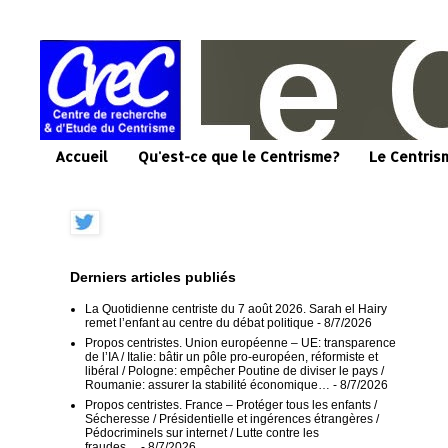
Accueil
Qu'est-ce que le Centrisme?
Le Centris
Derniers articles publiés
La Quotidienne centriste du 7 août 2026. Sarah el Hairy
remet l’enfant au centre du débat politique
- 8/7/2026
Propos centristes. Union européenne – UE: transparence
de l’IA / Italie: bâtir un pôle pro-européen, réformiste et
libéral / Pologne: empêcher Poutine de diviser le pays /
Roumanie: assurer la stabilité économique…
- 8/7/2026
Propos centristes. France – Protéger tous les enfants /
Sécheresse / Présidentielle et ingérences étrangères /
Pédocriminels sur internet / Lutte contre les
fraudes…
- 8/7/2026