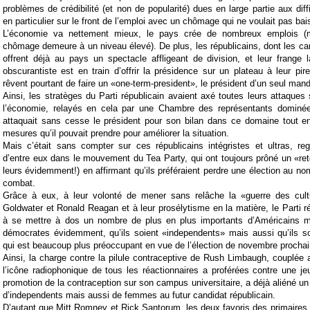
problèmes de crédibilité (et non de popularité) dues en large partie aux dif
en particulier sur le front de l’emploi avec un chômage qui ne voulait pas bai
L’économie va nettement mieux, le pays crée de nombreux emplois (
chômage demeure à un niveau élevé). De plus, les républicains, dont les ca
offrent déjà au pays un spectacle affligeant de division, et leur frange 
obscurantiste est en train d’offrir la présidence sur un plateau à leur pire
rêvent pourtant de faire un «one-term-president», le président d’un seul mand
Ainsi, les stratèges du Parti républicain avaient axé toutes leurs attaques 
l’économie, relayés en cela par une Chambre des représentants dominée
attaquait sans cesse le président pour son bilan dans ce domaine tout en 
mesures qu’il pouvait prendre pour améliorer la situation.
Mais c’était sans compter sur ces républicains intégristes et ultras, r
d’entre eux dans le mouvement du Tea Party, qui ont toujours prôné un «ret
leurs évidemment!) en affirmant qu’ils préféraient perdre une élection au no
combat.
Grâce à eux, à leur volonté de mener sans relâche la «guerre des cult
Goldwater et Ronald Reagan et à leur prosélytisme en la matière, le Parti
à se mettre à dos un nombre de plus en plus importants d’Américains mo
démocrates évidemment, qu’ils soient «independents» mais aussi qu’ils so
qui est beaucoup plus préoccupant en vue de l’élection de novembre proch
Ainsi, la charge contre la pilule contraceptive de Rush Limbaugh, couplée 
l’icône radiophonique de tous les réactionnaires a proférées contre une jeun
promotion de la contraception sur son campus universitaire, a déjà aliéné u
d’independents mais aussi de femmes au futur candidat républicain.
D’autant que Mitt Romney et Rick Santorum, les deux favoris des primaires r