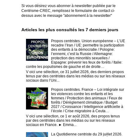
Si vous désirez vous abonner à newsletter publiée par le
Centrisme-CREC,
remplissez le formulaire de contact ci-
dessus avec le message "abonnement à la newsletter"
Articles les plus consultés les 7 derniers jours
Propos centristes. Union européenne – L’UE
recadre l’Iran / UE: permettre la participation
des enfants à la démocratie / Pologne:
l’ennemi, c’est la Russie / Allemagne:
protection des minorités sexuelles /
Espagne: prévenir les feux de forêts / Italie:
contre les populismes de gauche et de droite…
V oici une sélection, ce 31 juillet 2026, des derniers propos
tenus par des centristes dans les médias ou sur les réseaux
sociaux dans l’Uni...
Propos centristes. France – Loi intégrale sur
les violences contre les enfants et les
femmes / Protection des animaux / Feux de
forêts / Dérèglement climatique / Budget
2027 / Croissance / Intelligence artificielle à
l’école / Crise migratoire à Ceuta…
V oici une sélection, ce 1 er août 2026, des propos tenus
par des centristes dans les médias ou sur les réseaux
sociaux en France. ► Emma...
La Quotidienne centriste du 29 juillet 2026.