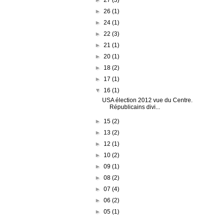
►
26
(1)
►
24
(1)
►
22
(3)
►
21
(1)
►
20
(1)
►
18
(2)
►
17
(1)
▼
16
(1)
USA élection 2012 vue du Centre.
Républicains divi...
►
15
(2)
►
13
(2)
►
12
(1)
►
10
(2)
►
09
(1)
►
08
(2)
►
07
(4)
►
06
(2)
►
05
(1)