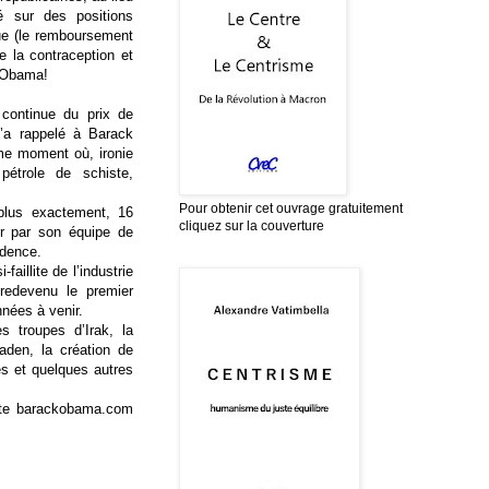
é sur des positions
que (le remboursement
de la contraception et
k Obama!
 continue du prix de
l’a rappelé à Barack
ême moment où, ironie
pétrole de schiste,
Pour obtenir cet ouvrage gratuitement
plus exactement, 16
cliquez sur la couverture
er par son équipe de
idence.
aillite de l’industrie
redevenu le premier
nnées à venir.
es troupes d’Irak, la
den, la création de
es et quelques autres
 site barackobama.com