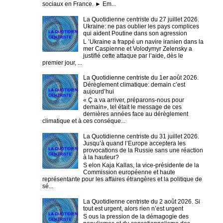
sociaux en France. ► Em...
La Quotidienne centriste du 27 juillet 2026.
Ukraine: ne pas oublier les pays complices
qui aident Poutine dans son agression
L ’Ukraine a frappé un navire iranien dans la
mer Caspienne et Volodymyr Zelensky a
justifié cette attaque par l’aide, dès le
premier jour, ...
La Quotidienne centriste du 1er août 2026.
Dérèglement climatique: demain c’est
aujourd’hui
« Ç a va arriver, préparons-nous pour
demain», tel était le message de ces
dernières années face au dérèglement
climatique et à ces conséque...
La Quotidienne centriste du 31 juillet 2026.
Jusqu’à quand l’Europe acceptera les
provocations de la Russie sans une réaction
à la hauteur?
S elon Kaja Kallas, la vice-présidente de la
Commission européenne et haute
représentante pour les affaires étrangères et la politique de
sé...
La Quotidienne centriste du 2 août 2026. Si
tout est urgent, alors rien n’est urgent
S ous la pression de la démagogie des