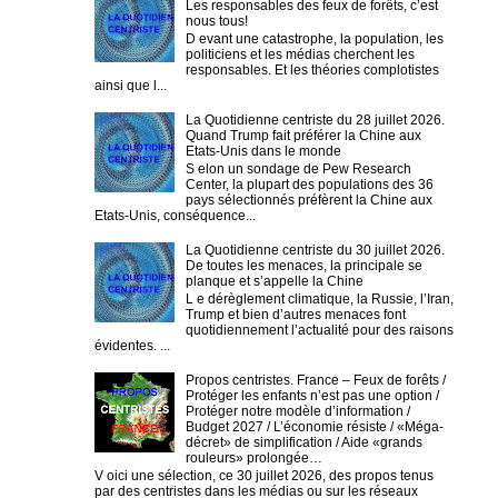
Les responsables des feux de forêts, c’est
nous tous!
D evant une catastrophe, la population, les
politiciens et les médias cherchent les
responsables. Et les théories complotistes
ainsi que l...
La Quotidienne centriste du 28 juillet 2026.
Quand Trump fait préférer la Chine aux
Etats-Unis dans le monde
S elon un sondage de Pew Research
Center, la plupart des populations des 36
pays sélectionnés préfèrent la Chine aux
Etats-Unis, conséquence...
La Quotidienne centriste du 30 juillet 2026.
De toutes les menaces, la principale se
planque et s’appelle la Chine
L e dérèglement climatique, la Russie, l’Iran,
Trump et bien d’autres menaces font
quotidiennement l’actualité pour des raisons
évidentes. ...
Propos centristes. France – Feux de forêts /
Protéger les enfants n’est pas une option /
Protéger notre modèle d’information /
Budget 2027 / L’économie résiste / «Méga-
décret» de simplification / Aide «grands
rouleurs» prolongée…
V oici une sélection, ce 30 juillet 2026, des propos tenus
par des centristes dans les médias ou sur les réseaux