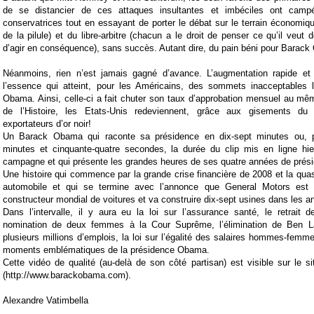
de se distancier de ces attaques insultantes et imbéciles ont camp
conservatrices tout en essayant de porter le débat sur le terrain économi
de la pilule) et du libre-arbitre (chacun a le droit de penser ce qu’il veut 
d’agir en conséquence), sans succès. Autant dire, du pain béni pour Barac
Néanmoins, rien n’est jamais gagné d’avance. L’augmentation rapide et
l’essence qui atteint, pour les Américains, des sommets inacceptables 
Obama. Ainsi, celle-ci a fait chuter son taux d’approbation mensuel au m
de l’Histoire, les Etats-Unis redeviennent, grâce aux gisements du 
exportateurs d’or noir!
Un Barack Obama qui raconte sa présidence en dix-sept minutes ou, 
minutes et cinquante-quatre secondes, la durée du clip mis en ligne hi
campagne et qui présente les grandes heures de ses quatre années de prés
Une histoire qui commence par la grande crise financière de 2008 et la quasi-f
automobile et qui se termine avec l’annonce que General Motors est 
constructeur mondial de voitures et va construire dix-sept usines dans les a
Dans l’intervalle, il y aura eu la loi sur l’assurance santé, le retrait d
nomination de deux femmes à la Cour Suprême, l’élimination de Ben La
plusieurs millions d’emplois, la loi sur l’égalité des salaires hommes-femm
moments emblématiques de la présidence Obama.
Cette vidéo de qualité (au-delà de son côté partisan) est visible sur le
(
http://www.barackobama.com
).
Alexandre Vatimbella