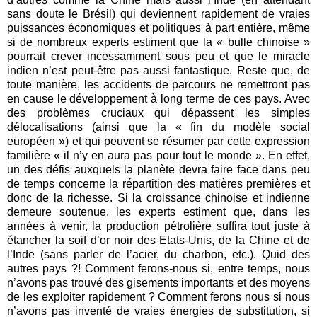
sans doute le Brésil) qui deviennent rapidement de vraies
puissances économiques et politiques à part entière, même
si de nombreux experts estiment que la « bulle chinoise »
pourrait crever incessamment sous peu et que le miracle
indien n’est peut-être pas aussi fantastique. Reste que, de
toute manière, les accidents de parcours ne remettront pas
en cause le développement à long terme de ces pays. Avec
des problèmes cruciaux qui dépassent les simples
délocalisations (ainsi que la « fin du modèle social
européen ») et qui peuvent se résumer par cette expression
familière « il n’y en aura pas pour tout le monde ». En effet,
un des défis auxquels la planète devra faire face dans peu
de temps concerne la répartition des matières premières et
donc de la richesse. Si la croissance chinoise et indienne
demeure soutenue, les experts estiment que, dans les
années à venir, la production pétrolière suffira tout juste à
étancher la soif d’or noir des Etats-Unis, de la Chine et de
l’Inde (sans parler de l’acier, du charbon, etc.). Quid des
autres pays ?! Comment ferons-nous si, entre temps, nous
n’avons pas trouvé des gisements importants et des moyens
de les exploiter rapidement ? Comment ferons nous si nous
n’avons pas inventé de vraies énergies de substitution, si