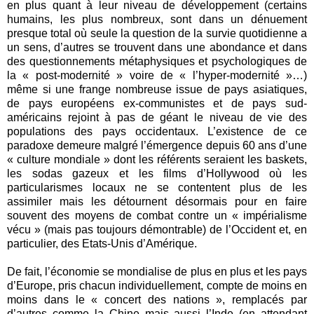
en plus quant à leur niveau de développement (certains
humains, les plus nombreux, sont dans un dénuement
presque total où seule la question de la survie quotidienne a
un sens, d’autres se trouvent dans une abondance et dans
des questionnements métaphysiques et psychologiques de
la « post-modernité » voire de « l’hyper-modernité »…)
même si une frange nombreuse issue de pays asiatiques,
de pays européens ex-communistes et de pays sud-
américains rejoint à pas de géant le niveau de vie des
populations des pays occidentaux. L’existence de ce
paradoxe demeure malgré l’émergence depuis 60 ans d’une
« culture mondiale » dont les référents seraient les baskets,
les sodas gazeux et les films d’Hollywood où les
particularismes locaux ne se contentent plus de les
assimiler mais les détournent désormais pour en faire
souvent des moyens de combat contre un « impérialisme
vécu » (mais pas toujours démontrable) de l’Occident et, en
particulier, des Etats-Unis d’Amérique.
De fait, l’économie se mondialise de plus en plus et les pays
d’Europe, pris chacun individuellement, compte de moins en
moins dans le « concert des nations », remplacés par
d’autres comme la Chine mais aussi l’Inde (en attendant