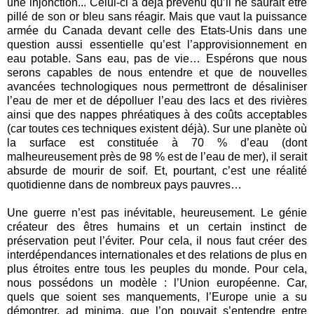
une injonction... Celui-ci a déjà prévenu qu’il ne saurait être
pillé de son or bleu sans réagir. Mais que vaut la puissance
armée du Canada devant celle des Etats-Unis dans une
question aussi essentielle qu’est l’approvisionnement en
eau potable. Sans eau, pas de vie… Espérons que nous
serons capables de nous entendre et que de nouvelles
avancées technologiques nous permettront de désaliniser
l’eau de mer et de dépolluer l’eau des lacs et des rivières
ainsi que des nappes phréatiques à des coûts acceptables
(car toutes ces techniques existent déjà). Sur une planète où
la surface est constituée à 70 % d’eau (dont
malheureusement près de 98 % est de l’eau de mer), il serait
absurde de mourir de soif. Et, pourtant, c’est une réalité
quotidienne dans de nombreux pays pauvres…
Une guerre n’est pas inévitable, heureusement. Le génie
créateur des êtres humains et un certain instinct de
préservation peut l’éviter. Pour cela, il nous faut créer des
interdépendances internationales et des relations de plus en
plus étroites entre tous les peuples du monde. Pour cela,
nous possédons un modèle : l’Union européenne. Car,
quels que soient ses manquements, l’Europe unie a su
démontrer, ad minima, que l’on pouvait s’entendre entre