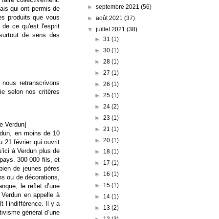
►
septembre 2021
(56)
ais qui ont permis de
es produits que vous
►
août 2021
(37)
de ce qu'est l'esprit
▼
juillet 2021
(38)
 surtout de sens des
►
31
(1)
►
30
(1)
►
28
(1)
►
27
(1)
 nous retranscrivons
►
26
(1)
ie selon nos critères
►
25
(1)
►
24
(2)
►
23
(1)
de Verdun]
►
21
(1)
erdun, en moins de 10
►
20
(1)
 21 février qui ouvrit
’ici à Verdun plus de
►
18
(1)
ays. 300 000 fils, et
►
17
(1)
bien de jeunes pères
►
16
(1)
ns ou de décorations,
►
15
(1)
nque, le reflet d’une
 Verdun en appelle à
►
14
(1)
 l’indifférence. Il y a
►
13
(2)
ativisme général d’une
►
12
(3)