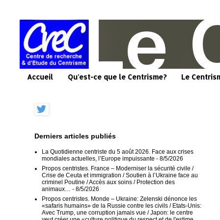
Accueil
Qu'est-ce que le Centrisme?
Le Centris
Derniers articles publiés
La Quotidienne centriste du 5 août 2026. Face aux crises
mondiales actuelles, l’Europe impuissante
- 8/5/2026
Propos centristes. France – Moderniser la sécurité civile /
Crise de Ceuta et immigration / Soutien à l’Ukraine face au
criminel Poutine / Accès aux soins / Protection des
animaux…
- 8/5/2026
Propos centristes. Monde – Ukraine: Zelenski dénonce les
«safaris humains» de la Russie contre les civils / Etats-Unis:
Avec Trump, une corruption jamais vue / Japon: le centre
veut créer une «culture politique du respect et de l'estime