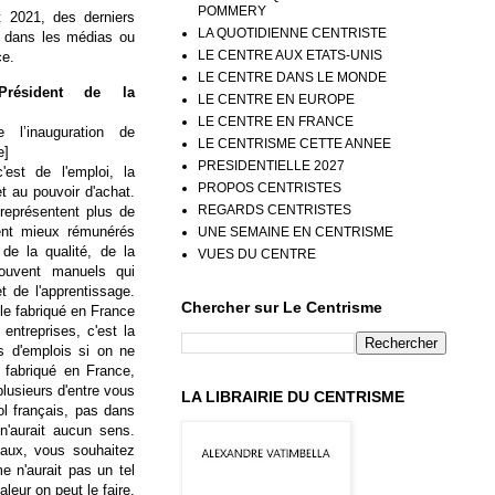
POMMERY
et 2021, des derniers
LA QUOTIDIENNE CENTRISTE
s dans les médias ou
LE CENTRE AUX ETATS-UNIS
ce.
LE CENTRE DANS LE MONDE
résident de la
LE CENTRE EN EUROPE
LE CENTRE EN FRANCE
 l’inauguration de
LE CENTRISME CETTE ANNEE
e]
PRESIDENTIELLE 2027
est de l'emploi, la
PROPOS CENTRISTES
 au pouvoir d'achat.
REGARDS CENTRISTES
 représentent plus de
ent mieux rémunérés
UNE SEMAINE EN CENTRISME
de la qualité, de la
VUES DU CENTRE
souvent manuels qui
 de l'apprentissage.
Chercher sur Le Centrisme
 le fabriqué en France
entreprises, c'est la
s d'emplois si on ne
 fabriqué en France,
plusieurs d'entre vous
LA LIBRAIRIE DU CENTRISME
sol français, pas dans
n'aurait aucun sens.
onaux, vous souhaitez
e n'aurait pas un tel
eur on peut le faire,