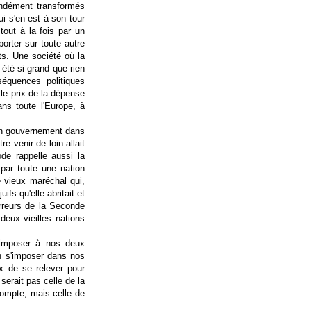
ndément transformés
i s'en est à son tour
tout à la fois par un
porter sur toute autre
ts. Une société où la
 été si grand que rien
séquences politiques
, le prix de la dépense
ans toute l'Europe, à
t un gouvernement dans
re venir de loin allait
ode rappelle aussi la
par toute une nation
 vieux maréchal qui,
ifs qu'elle abritait et
horreurs de la Seconde
 deux vieilles nations
s'imposer à nos deux
n s'imposer dans nos
ix de se relever pour
serait pas celle de la
compte, mais celle de