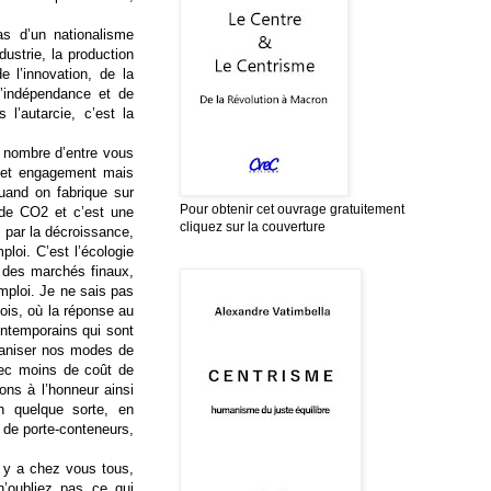
as d’un nationalisme
ndustrie, la production
e l’innovation, de la
d’indépendance et de
l’autarcie, c’est la
e nombre d’entre vous
e cet engagement mais
Quand on fabrique sur
Pour obtenir cet ouvrage gratuitement
 de CO2 et c’est une
cliquez sur la couverture
 par la décroissance,
mploi. C’est l’écologie
s des marchés finaux,
mploi. Je ne sais pas
lois, où la réponse au
ontemporains qui sont
rganiser nos modes de
vec moins de coût de
ons à l’honneur ainsi
en quelque sorte, en
 de porte-conteneurs,
l y a chez vous tous,
’oubliez pas ce qui