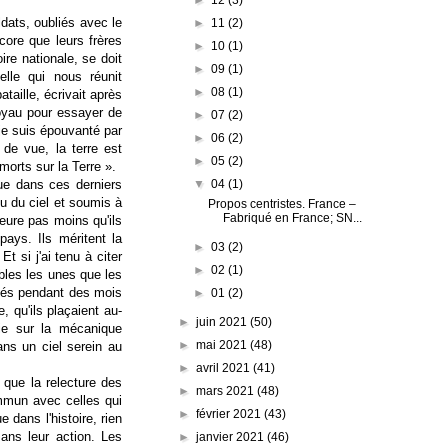
dats, oubliés avec le
►
11
(2)
ore que leurs frères
►
10
(1)
re nationale, se doit
►
09
(1)
lle qui nous réunit
►
08
(1)
taille, écrivait après
oyau pour essayer de
►
07
(2)
 je suis épouvanté par
►
06
(2)
 de vue, la terre est
►
05
(2)
morts sur la Terre ».
▼
04
(1)
ue dans ces derniers
u du ciel et soumis à
Propos centristes. France –
Fabriqué en France; SN...
eure pas moins qu'ils
pays. Ils méritent la
►
03
(2)
t si j'ai tenu à citer
►
02
(1)
bles les unes que les
ntés pendant des mois
►
01
(2)
e, qu'ils plaçaient au-
►
juin 2021
(50)
vie sur la mécanique
►
mai 2021
(48)
ans un ciel serein au
►
avril 2021
(41)
e que la relecture des
►
mars 2021
(48)
mmun avec celles qui
►
février 2021
(43)
 dans l'histoire, rien
sans leur action. Les
►
janvier 2021
(46)