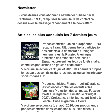
Newsletter
Si vous désirez vous abonner à newsletter publiée par le
Centrisme-CREC,
remplissez le formulaire de contact ci-
dessus avec le message "abonnement à la newsletter"
Articles les plus consultés les 7 derniers jours
Propos centristes. Union européenne – L’UE
recadre l’Iran / UE: permettre la participation
des enfants à la démocratie / Pologne:
l’ennemi, c’est la Russie / Allemagne:
protection des minorités sexuelles /
Espagne: prévenir les feux de forêts / Italie:
contre les populismes de gauche et de droite…
V oici une sélection, ce 31 juillet 2026, des derniers propos
tenus par des centristes dans les médias ou sur les réseaux
sociaux dans l’Uni...
Propos centristes. France – Loi intégrale sur
les violences contre les enfants et les
femmes / Protection des animaux / Feux de
forêts / Dérèglement climatique / Budget
2027 / Croissance / Intelligence artificielle à
l’école / Crise migratoire à Ceuta…
V oici une sélection, ce 1 er août 2026, des propos tenus
par des centristes dans les médias ou sur les réseaux