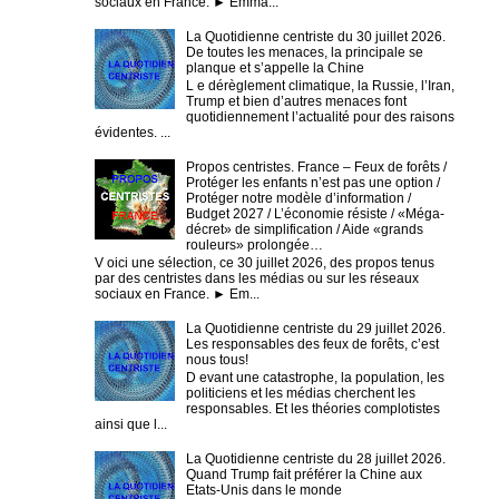
sociaux en France. ► Emma...
La Quotidienne centriste du 30 juillet 2026.
De toutes les menaces, la principale se
planque et s’appelle la Chine
L e dérèglement climatique, la Russie, l’Iran,
Trump et bien d’autres menaces font
quotidiennement l’actualité pour des raisons
évidentes. ...
Propos centristes. France – Feux de forêts /
Protéger les enfants n’est pas une option /
Protéger notre modèle d’information /
Budget 2027 / L’économie résiste / «Méga-
décret» de simplification / Aide «grands
rouleurs» prolongée…
V oici une sélection, ce 30 juillet 2026, des propos tenus
par des centristes dans les médias ou sur les réseaux
sociaux en France. ► Em...
La Quotidienne centriste du 29 juillet 2026.
Les responsables des feux de forêts, c’est
nous tous!
D evant une catastrophe, la population, les
politiciens et les médias cherchent les
responsables. Et les théories complotistes
ainsi que l...
La Quotidienne centriste du 28 juillet 2026.
Quand Trump fait préférer la Chine aux
Etats-Unis dans le monde