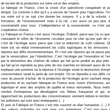
de recréer de la production sur notre sol et des emplois.
Le fabriqué en France, c'est la vision d’un patriotisme conquérant et p
étriqué. Ça consiste à dire qu’il y a encore de l’avenir pour l’agriculture, l’i
sur notre sol si on sait s’en donner les moyens. Il y a de la volonté, d
formation, de l’investissement mais à la clé, c’est aussi un peu plus 
souveraineté pour nous. L’indépendance et la souveraineté, ce n’est pas 
coopération choisie.
Le Fabriqué en France c’est aussi l’écologie. D’abord, parce que j’ai vu qu
creusaient le sillon de l’économie circulaire pour ne citer qu’une part d
c’est de l’écologie aussi parce que c’est la réduction du coût carbone. 
notre sol, on réduit immensément les coûts logistiques et les émissions
réponse aux défis environnementaux. Et c’est une réponse qui ne passe pas
par la renonciation, par l’interdiction. C’est l’écologie par l’innovation et l’e
par la réinvention des chaînes de valeur qui fait qu’on produit au plus prè
qui fait qu’on reproduit au plus près de nos marchés en donnant aussi de l’e
expliquer une aventure où la réponse à l’écologie serait la destruction d’emp
consommateur serait la perte de son emploi. On ne répondra à nos défis c
ceux du pouvoir d’achat, de la production de l’écologie qu’en sachant réo
production et en sachant fabriquer en France avec moins d’émissions, a
logistique et avec des emplois de qualité et mieux rémunérés. Nous mettr
nombre d’entreprises qui développent ces filières françaises et qui, 
rapprochant les producteurs des consommateurs viennent réduire le nombre
les pollutions qui sont ainsi embarquées.(…)
Et puis le Fabriqué en France c’est très souvent un élan humaniste. (…) I
des valeurs profondes qui vont avec vos entreprises. C’est que vous n