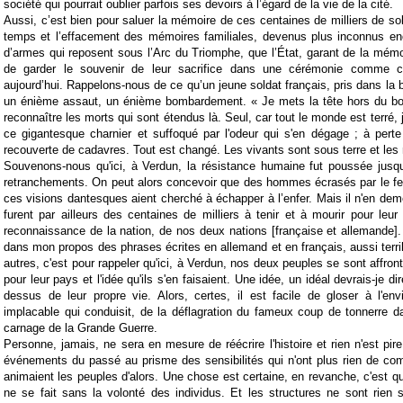
société qui pourrait oublier parfois ses devoirs à l’égard de la vie de la cité.
Aussi, c’est bien pour saluer la mémoire de ces centaines de milliers de sol
temps et l’effacement des mémoires familiales, devenus plus inconnus enc
d’armes qui reposent sous l’Arc du Triomphe, que l’État, garant de la mémoi
de garder le souvenir de leur sacrifice dans une cérémonie comme ce
aujourd’hui. Rappelons-nous de ce qu’un jeune soldat français, pris dans la ba
un énième assaut, un énième bombardement. « Je mets la tête hors du b
reconnaître les morts qui sont étendus là. Seul, car tout le monde est terré,
ce gigantesque charnier et suffoqué par l'odeur qui s'en dégage ; à perte
recouverte de cadavres. Tout est changé. Les vivants sont sous terre et les 
Souvenons-nous qu'ici, à Verdun, la résistance humaine fut poussée jusq
retranchements. On peut alors concevoir que des hommes écrasés par le fe
ces visions dantesques aient cherché à échapper à l’enfer. Mais il n'en dem
furent par ailleurs des centaines de milliers à tenir et à mourir pour leur 
reconnaissance de la nation, de nos deux nations [française et allemande]. E
dans mon propos des phrases écrites en allemand et en français, aussi terri
autres, c'est pour rappeler qu'ici, à Verdun, nos deux peuples se sont affro
pour leur pays et l'idée qu'ils s'en faisaient. Une idée, un idéal devrais-je dir
dessus de leur propre vie. Alors, certes, il est facile de gloser à l'en
implacable qui conduisit, de la déflagration du fameux coup de tonnerre d
carnage de la Grande Guerre.
Personne, jamais, ne sera en mesure de réécrire l'histoire et rien n'est pir
événements du passé au prisme des sensibilités qui n'ont plus rien de co
animaient les peuples d'alors. Une chose est certaine, en revanche, c'est que
ne se fait sans la volonté des individus. Et les structures ne sont rien 