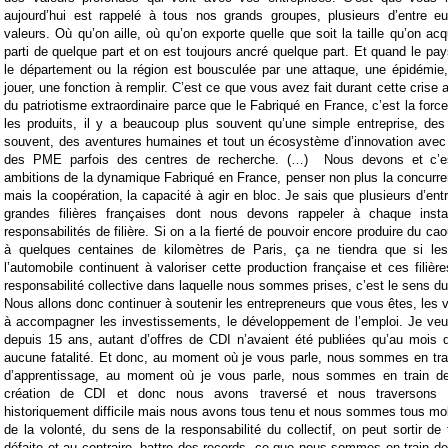
aujourd’hui est rappelé à tous nos grands groupes, plusieurs d’entre e
valeurs. Où qu’on aille, où qu’on exporte quelle que soit la taille qu’on acq
parti de quelque part et on est toujours ancré quelque part. Et quand le pays,
le département ou la région est bousculée par une attaque, une épidémie,
jouer, une fonction à remplir. C’est ce que vous avez fait durant cette crise
du patriotisme extraordinaire parce que le Fabriqué en France, c’est la force 
les produits, il y a beaucoup plus souvent qu’une simple entreprise, des
souvent, des aventures humaines et tout un écosystème d’innovation avec
des PME parfois des centres de recherche. (…)
Nous devons et c’e
ambitions de la dynamique Fabriqué en France, penser non plus la concurre
mais la coopération, la capacité à agir en bloc. Je sais que plusieurs d’ent
grandes filières françaises dont nous devons rappeler à chaque insta
responsabilités de filière. Si on a la fierté de pouvoir encore produire du ca
à quelques centaines de kilomètres de Paris, ça ne tiendra que si le
l’automobile continuent à valoriser cette production française et ces filièr
responsabilité collective dans laquelle nous sommes prises, c’est le sens du 
Nous allons donc continuer à soutenir les entrepreneurs que vous êtes, les v
à accompagner les investissements, le développement de l’emploi. Je veux
depuis 15 ans, autant d’offres de CDI n’avaient été publiées qu’au mois 
aucune fatalité. Et donc, au moment où je vous parle, nous sommes en trai
d’apprentissage, au moment où je vous parle, nous sommes en train de 
création de CDI et donc nous avons traversé et nous traversons 
historiquement difficile mais nous avons tous tenu et nous sommes tous mobi
de la volonté, du sens de la responsabilité du collectif, on peut sortir de
défaite et au contraire, battre des records, ce que nous sommes en train de 