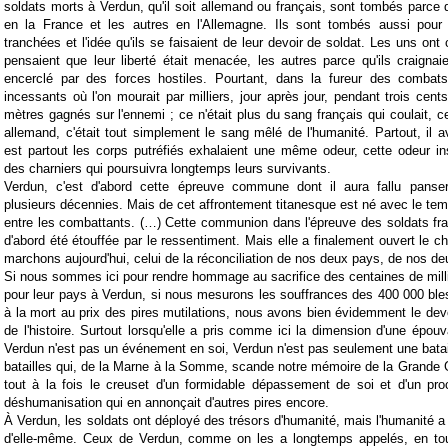
soldats morts à Verdun, qu'il soit allemand ou français, sont tombés parce 
en la France et les autres en l'Allemagne. Ils sont tombés aussi pour
tranchées et l'idée qu'ils se faisaient de leur devoir de soldat. Les uns ont
pensaient que leur liberté était menacée, les autres parce qu'ils craignai
encerclé par des forces hostiles. Pourtant, dans la fureur des combat
incessants où l'on mourait par milliers, jour après jour, pendant trois cent
mètres gagnés sur l'ennemi ; ce n'était plus du sang français qui coulait, c
allemand, c'était tout simplement le sang mêlé de l'humanité. Partout, il 
est partout les corps putréfiés exhalaient une même odeur, cette odeur i
des charniers qui poursuivra longtemps leurs survivants.
Verdun, c'est d'abord cette épreuve commune dont il aura fallu panser
plusieurs décennies. Mais de cet affrontement titanesque est né avec le te
entre les combattants. (…) Cette communion dans l'épreuve des soldats fr
d'abord été étouffée par le ressentiment. Mais elle a finalement ouvert le c
marchons aujourd'hui, celui de la réconciliation de nos deux pays, de nos de
Si nous sommes ici pour rendre hommage au sacrifice des centaines de mil
pour leur pays à Verdun, si nous mesurons les souffrances des 400 000 bl
à la mort au prix des pires mutilations, nous avons bien évidemment le devoi
de l'histoire. Surtout lorsqu'elle a pris comme ici la dimension d'une épouv
Verdun n'est pas un événement en soi, Verdun n'est pas seulement une batai
batailles qui, de la Marne à la Somme, scande notre mémoire de la Grande G
tout à la fois le creuset d'un formidable dépassement de soi et d'un pro
déshumanisation qui en annonçait d'autres pires encore.
À Verdun, les soldats ont déployé des trésors d'humanité, mais l'humanité 
d'elle-même. Ceux de Verdun, comme on les a longtemps appelés, en tou