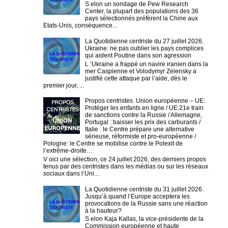
S elon un sondage de Pew Research
Center, la plupart des populations des 36
pays sélectionnés préfèrent la Chine aux
Etats-Unis, conséquence...
La Quotidienne centriste du 27 juillet 2026.
Ukraine: ne pas oublier les pays complices
qui aident Poutine dans son agression
L ’Ukraine a frappé un navire iranien dans la
mer Caspienne et Volodymyr Zelensky a
justifié cette attaque par l’aide, dès le
premier jour, ...
Propos centristes. Union européenne – UE:
Protéger les enfants en ligne / UE:21e train
de sanctions contre la Russie / Allemagne,
Portugal : baisser les prix des carburants /
Italie : le Centre prépare une alternative
sérieuse, réformiste et pro-européenne /
Pologne: le Centre se mobilise contre le Polexit de
l’extrême-droite…
V oici une sélection, ce 24 juillet 2026, des derniers propos
tenus par des centristes dans les médias ou sur les réseaux
sociaux dans l’Uni...
La Quotidienne centriste du 31 juillet 2026.
Jusqu’à quand l’Europe acceptera les
provocations de la Russie sans une réaction
à la hauteur?
S elon Kaja Kallas, la vice-présidente de la
Commission européenne et haute