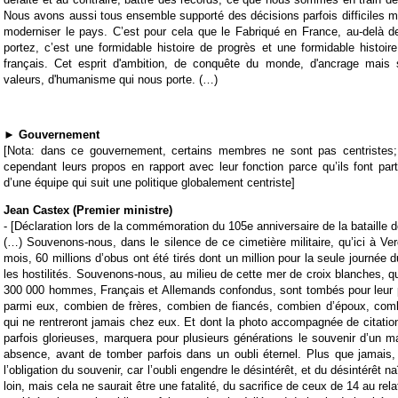
Nous avons aussi tous ensemble supporté des décisions parfois difficiles m
moderniser le pays. C’est pour cela que le Fabriqué en France, au-delà d
portez, c’est une formidable histoire de progrès et une formidable histoire 
français. Cet esprit d'ambition, de conquête du monde, d'ancrage mais
valeurs, d'humanisme qui nous porte. (…)
►
Gouvernement
[Nota: dans ce gouvernement, certains membres ne sont pas centristes;
cependant leurs propos en rapport avec leur fonction parce qu’ils font part
d’une équipe qui suit une politique globalement centriste]
Jean Castex (Premier ministre)
- [Déclaration lors de la commémoration du 105e anniversaire de la bataille 
(…) Souvenons-nous, dans le silence de ce cimetière militaire, qu’ici à V
mois, 60 millions d’obus ont été tirés dont un million pour la seule journée du
les hostilités. Souvenons-nous, au milieu de cette mer de croix blanches, qu
300 000 hommes, Français et Allemands confondus, sont tombés pour leur p
parmi eux, combien de frères, combien de fiancés, combien d’époux, com
qui ne rentreront jamais chez eux. Et dont la photo accompagnée de citatio
parfois glorieuses, marquera pour plusieurs générations le souvenir d’un ma
absence, avant de tomber parfois dans un oubli éternel. Plus que jamais,
l’obligation du souvenir, car l’oubli engendre le désintérêt, et du désintérêt naît
loin, mais cela ne saurait être une fatalité, du sacrifice de ceux de 14 au rel