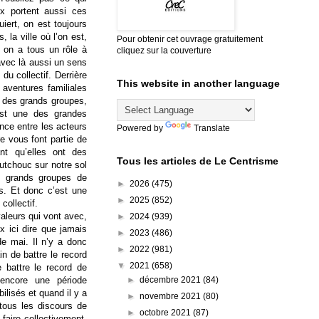
ux portent aussi ces
uiert, on est toujours
 la ville où l’on est,
Pour obtenir cet ouvrage gratuitement
 on a tous un rôle à
cliquez sur la couverture
 avec là aussi un sens
du collectif. Derrière
This website in another language
 aventures familiales
 des grands groupes,
st une des grandes
nce entre les acteurs
Powered by
Translate
re vous font partie de
nt qu’elles ont des
Tous les articles de Le Centrisme
outchouc sur notre sol
s grands groupes de
►
2026
(475)
es. Et donc c’est une
►
2025
(852)
collectif.
aleurs qui vont avec,
►
2024
(939)
 ici dire que jamais
►
2023
(486)
de mai. Il n’y a donc
►
2022
(981)
n de battre le record
▼
2021
(658)
battre le record de
encore une période
►
décembre 2021
(84)
lisés et quand il y a
►
novembre 2021
(80)
 tous les discours de
►
octobre 2021
(87)
faire collectivement.