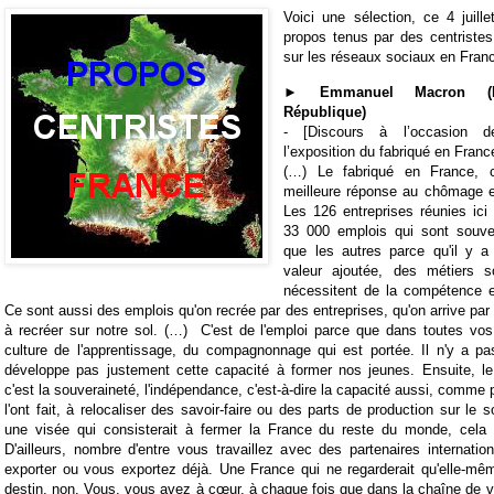
Voici une sélection, ce 4 juill
propos tenus par des centriste
sur les réseaux sociaux en Fran
► Emmanuel Macron (P
République)
- [Discours à l’occasion de
l’exposition du fabriqué en Franc
(…) Le fabriqué en France, c'
meilleure réponse au chômage et
Les 126 entreprises réunies ici
33 000 emplois qui sont souv
que les autres parce qu'il y a 
valeur ajoutée, des métiers 
nécessitent de la compétence et
Ce sont aussi des emplois qu'on recrée par des entreprises, qu'on arrive par
à recréer sur notre sol. (…)
C'est de l'emploi parce que dans toutes vos 
culture de l'apprentissage, du compagnonnage qui est portée. Il n'y a pa
développe pas justement cette capacité à former nos jeunes. Ensuite, le
c'est la souveraineté, l'indépendance, c'est-à-dire la capacité aussi, comme 
l'ont fait, à relocaliser des savoir-faire ou des parts de production sur le 
une visée qui consisterait à fermer la France du reste du monde, cela 
D'ailleurs, nombre d'entre vous travaillez avec des partenaires internati
exporter ou vous exportez déjà. Une France qui ne regarderait qu'elle-mêm
destin, non. Vous, vous avez à cœur, à chaque fois que dans la chaîne de val