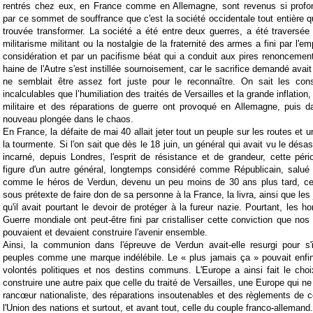
rentrés chez eux, en France comme en Allemagne, sont revenus si profo
par ce sommet de souffrance que c'est la société occidentale tout entière qu
trouvée transformer. La société a été entre deux guerres, a été traversée 
militarisme militant ou la nostalgie de la fraternité des armes a fini par l'em
considération et par un pacifisme béat qui a conduit aux pires renoncemen
haine de l'Autre s'est instillée sournoisement, car le sacrifice demandé avait
ne semblait être assez fort juste pour le reconnaître. On sait les con
incalculables que l’humiliation des traités de Versailles et la grande inflation
militaire et des réparations de guerre ont provoqué en Allemagne, puis d
nouveau plongée dans le chaos.
En France, la défaite de mai 40 allait jeter tout un peuple sur les routes e
la tourmente. Si l'on sait que dès le 18 juin, un général qui avait vu le désast
incarné, depuis Londres, l'esprit de résistance et de grandeur, cette péri
figure d'un autre général, longtemps considéré comme Républicain, salué 
comme le héros de Verdun, devenu un peu moins de 30 ans plus tard, ce
sous prétexte de faire don de sa personne à la France, la livra, ainsi que les ju
qu'il avait pourtant le devoir de protéger à la fureur nazie. Pourtant, les 
Guerre mondiale ont peut-être fini par cristalliser cette conviction que nos
pouvaient et devaient construire l'avenir ensemble.
Ainsi, la communion dans l'épreuve de Verdun avait-elle resurgi pour 
peuples comme une marque indélébile. Le « plus jamais ça » pouvait enfi
volontés politiques et nos destins communs. L'Europe a ainsi fait le cho
construire une autre paix que celle du traité de Versailles, une Europe qui ne 
rancœur nationaliste, des réparations insoutenables et des règlements de 
l'Union des nations et surtout, et avant tout, celle du couple franco-allemand.