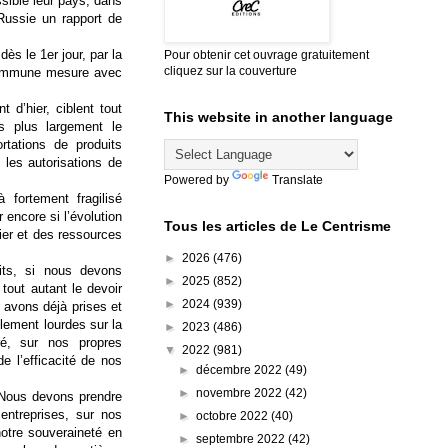
ssible leur pays, dans
Russie un rapport de
ès le 1er jour, par la
Pour obtenir cet ouvrage gratuitement
cliquez sur la couverture
 commune mesure avec
 d’hier, ciblent tout
This website in another language
is plus largement le
tations de produits
 les autorisations de
Powered by
Translate
 fortement fragilisé
 encore si l’évolution
Tous les articles de Le Centrisme
ier et des ressources
►
2026
(476)
its, si nous devons
►
2025
(852)
tout autant le devoir
►
2024
(939)
 avons déjà prises et
lement lourdes sur la
►
2023
(486)
é, sur nos propres
▼
2022
(981)
e l’efficacité de nos
►
décembre 2022
(49)
►
novembre 2022
(42)
. Nous devons prendre
entreprises, sur nos
►
octobre 2022
(40)
notre souveraineté en
►
septembre 2022
(42)