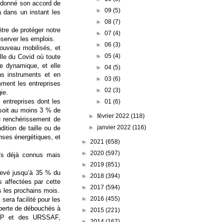
à donné son accord de
►
09
(5)
a dans un instant les
►
08
(7)
tre de protéger notre
►
07
(4)
réserver les emplois.
►
06
(3)
nouveau mobilisés, et
►
05
(4)
elle du Covid où toute
te dynamique, et elle
►
04
(5)
ns instruments et en
►
03
(6)
mment les entreprises
►
02
(3)
ie.
 entreprises dont les
►
01
(6)
 soit au moins 3 % de
►
février 2022
(118)
 du renchérissement de
►
janvier 2022
(116)
ition de taille ou de
enses énergétiques, et
►
2021
(658)
►
2020
(597)
ifs déjà connus mais
►
2019
(851)
elevé jusqu’à 35 % du
►
2018
(394)
s affectées par cette
►
2017
(594)
s les prochains mois.
►
2016
(455)
sera facilité pour les
a perte de débouchés à
►
2015
(221)
GFiP et des URSSAF,
►
2014
(167)