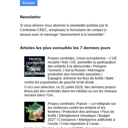
Newsletter
Si vous désirez vous abonner à newsletter publiée par le
Centrisme-CREC,
remplissez le formulaire de contact ci-
dessus avec le message "abonnement à la newsletter"
Articles les plus consultés les 7 derniers jours
Propos centristes. Union européenne – L’UE
recadre l’Iran / UE: permettre la participation
des enfants à la démocratie / Pologne:
l’ennemi, c’est la Russie / Allemagne:
protection des minorités sexuelles /
Espagne: prévenir les feux de forêts / Italie:
contre les populismes de gauche et de droite…
V oici une sélection, ce 31 juillet 2026, des derniers propos
tenus par des centristes dans les médias ou sur les réseaux
sociaux dans l’Uni...
Propos centristes. France – Loi intégrale sur
les violences contre les enfants et les
femmes / Protection des animaux / Feux de
forêts / Dérèglement climatique / Budget
2027 / Croissance / Intelligence artificielle à
l’école / Crise migratoire à Ceuta…