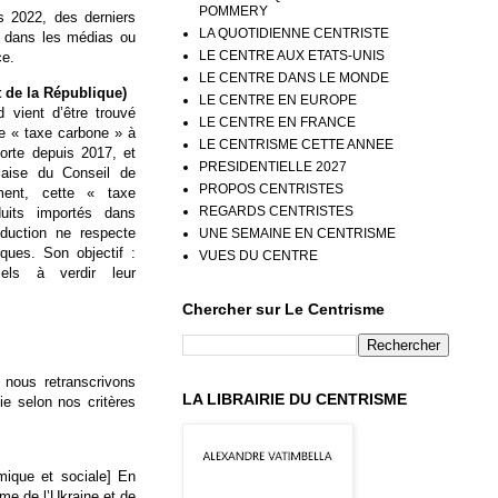
POMMERY
s 2022, des derniers
LA QUOTIDIENNE CENTRISTE
s dans les médias ou
LE CENTRE AUX ETATS-UNIS
ce.
LE CENTRE DANS LE MONDE
 de la République)
LE CENTRE EN EUROPE
 vient d’être trouvé
LE CENTRE EN FRANCE
e « taxe carbone » à
LE CENTRISME CETTE ANNEE
orte depuis 2017, et
PRESIDENTIELLE 2027
nçaise du Conseil de
PROPOS CENTRISTES
ment, cette « taxe
REGARDS CENTRISTES
uits importés dans
oduction ne respecte
UNE SEMAINE EN CENTRISME
ques. Son objectif :
VUES DU CENTRE
iels à verdir leur
Chercher sur Le Centrisme
 nous retranscrivons
LA LIBRAIRIE DU CENTRISME
ie selon nos critères
mique et sociale] En
ême de l’Ukraine et de