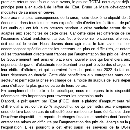
premiers retours positifs que nous avons, le groupe TOTAL nous ayant déj
principe pour aller au-delà de l’effort de l’État. Bruno Le Maire développer
modalités de sa mise en œuvre.
Face aux multiples conséquences de la crise, notre deuxième objectif doit ê
économie, dans tous les secteurs exposés, afin d’éviter les faillites et de p
Les outils qui ont fait leurs preuves pendant la crise sanitaire seront de 
adaptés aux spécificités de cette crise. Car cette crise est différente de c
l’économie s’était brutalement arrêté. Notre économie fonctionne, elle res
doit surtout le rester. Nous devons donc agir mais le faire avec les bo
accompagnant spécifiquement les secteurs les plus en difficultés, et nota
qui se trouveraient directement frappés par l’augmentation des prix de l’énerg
Le Gouvernement met ainsi en place une nouvelle aide qui bénéficiera aux
dépenses de gaz et d’électricité représentent une part élevée des charges,
leur chiffre d’affaires, et qui pourraient faire des pertes sur 2022 du fait
leurs dépenses en énergie. Cette aide bénéficiera aux entreprises sans cond
secteur et permettra la prise en charge de la moitié du surplus de leurs dép
ainsi d’effacer la plus grande partie de leurs pertes.
En complément de cette aide spécifique, nous renforçons trois disposit
néanmoins très importants pour traverser les prochains mois.
D’abord, le prêt garanti par l’État (PGE), dont le plafond d’emprunt sera r
chiffre d’affaires, contre 25 % aujourd’hui, ce qui permettra aux entreprise
crise de faire face en cas de difficulté pour rembourser leurs échéances dan
Deuxième dispositif : les reports de charges fiscales et sociales dont l’accès 
entreprises mises en difficulté par l’augmentation des prix de l’énergie ou l
l’exportation. Elles pourront à cet effet saisir les services de la D