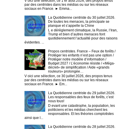
V oici une sélection, ce 1 er août 2026, des propos tenus
par des centristes dans les médias ou sur les réseaux
sociaux en France. ► Emma...
La Quotidienne centriste du 30 juillet 2026.
De toutes les menaces, la principale se
planque et s’appelle la Chine
L e dérèglement climatique, la Russie, l’Iran,
Trump et bien d’autres menaces font
quotidiennement l’actualité pour des raisons
évidentes. ...
Propos centristes. France – Feux de forêts /
Protéger les enfants n’est pas une option /
Protéger notre modèle d’information /
Budget 2027 / L’économie résiste / «Méga-
décret» de simplification / Aide «grands
rouleurs» prolongée…
V oici une sélection, ce 30 juillet 2026, des propos tenus
par des centristes dans les médias ou sur les réseaux
sociaux en France. ► Em...
La Quotidienne centriste du 29 juillet 2026.
Les responsables des feux de forêts, c’est
nous tous!
D evant une catastrophe, la population, les
politiciens et les médias cherchent les
responsables. Et les théories complotistes
ainsi que l...
La Quotidienne centriste du 28 juillet 2026.