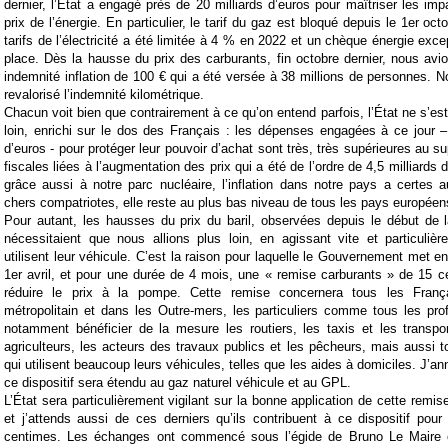
dernier, l’État a engagé près de 20 milliards d’euros pour maîtriser les i
prix de l’énergie. En particulier, le tarif du gaz est bloqué depuis le 1er oc
tarifs de l’électricité a été limitée à 4 % en 2022 et un chèque énergie exc
place. Dès la hausse du prix des carburants, fin octobre dernier, nous av
indemnité inflation de 100 € qui a été versée à 38 millions de personnes.
revalorisé l’indemnité kilométrique.
Chacun voit bien que contrairement à ce qu’on entend parfois, l’État ne s’est
loin, enrichi sur le dos des Français : les dépenses engagées à ce jour –
d’euros - pour protéger leur pouvoir d’achat sont très, très supérieures au 
fiscales liées à l’augmentation des prix qui a été de l’ordre de 4,5 milliards 
grâce aussi à notre parc nucléaire, l’inflation dans notre pays a certes
chers compatriotes, elle reste au plus bas niveau de tous les pays européen
Pour autant, les hausses du prix du baril, observées depuis le début de 
nécessitaient que nous allions plus loin, en agissant vite et particuliè
utilisent leur véhicule. C’est la raison pour laquelle le Gouvernement met e
1er avril, et pour une durée de 4 mois, une « remise carburants » de 15 ce
réduire le prix à la pompe. Cette remise concernera tous les Français
métropolitain et dans les Outre-mers, les particuliers comme tous les pro
notamment bénéficier de la mesure les routiers, les taxis et les transpor
agriculteurs, les acteurs des travaux publics et les pêcheurs, mais aussi t
qui utilisent beaucoup leurs véhicules, telles que les aides à domiciles. J’a
ce dispositif sera étendu au gaz naturel véhicule et au GPL.
L’État sera particulièrement vigilant sur la bonne application de cette remise
et j’attends aussi de ces derniers qu’ils contribuent à ce dispositif pour
centimes. Les échanges ont commencé sous l’égide de Bruno Le Maire et