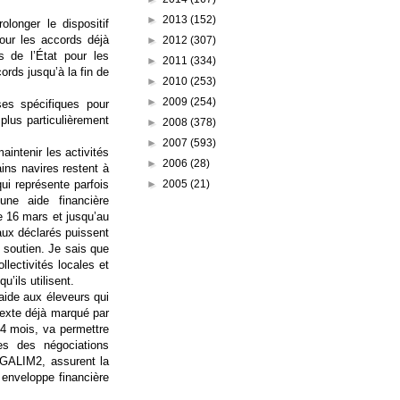
►
2013
(152)
rolonger le dispositif
pour les accords déjà
►
2012
(307)
 de l’État pour les
►
2011
(334)
ords jusqu’à la fin de
►
2010
(253)
►
2009
(254)
es spécifiques pour
plus particulièrement
►
2008
(378)
►
2007
(593)
intenir les activités
►
2006
(28)
ains navires restent à
►
2005
(21)
ui représente parfois
ne aide financière
e 16 mars et jusqu’au
eaux déclarés puissent
e soutien. Je sais que
lectivités locales et
qu’ils utilisent.
aide aux éleveurs qui
texte déjà marqué par
 4 mois, va permettre
s des négociations
 EGALIM2, assurent la
 enveloppe financière