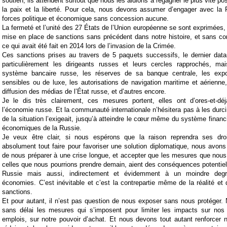
soutien, ils attendent surtout que nous les aidions à regagner le plus vite po
la paix et la liberté. Pour cela, nous devons assumer d’engager avec la 
forces politique et économique sans concession aucune.
La fermeté et l’unité des 27 États de l’Union européenne se sont exprimées, d
mise en place de sanctions sans précédent dans notre histoire, et sans
ce qui avait été fait en 2014 lors de l’invasion de la Crimée.
Ces sanctions prises au travers de 5 paquets successifs, le dernier datant
particulièrement les dirigeants russes et leurs cercles rapprochés, ma
système bancaire russe, les réserves de sa banque centrale, les expor
sensibles ou de luxe, les autorisations de navigation maritime et aérienne,
diffusion des médias de l’État russe, et d’autres encore.
Je le dis très clairement, ces mesures portent, elles ont d’ores-et-déjà
l’économie russe. Et la communauté internationale n’hésitera pas à les durcir
de la situation l’exigeait, jusqu’à atteindre le cœur même du système financ
économiques de la Russie.
Je veux être clair, si nous espérons que la raison reprendra ses dro
absolument tout faire pour favoriser une solution diplomatique, nous avons 
de nous préparer à une crise longue, et accepter que les mesures que nous
celles que nous pourrions prendre demain, aient des conséquences potentiel
Russie mais aussi, indirectement et évidemment à un moindre degr
économies. C’est inévitable et c’est la contrepartie même de la réalité et d
sanctions.
Et pour autant, il n’est pas question de nous exposer sans nous protéger
sans délai les mesures qui s’imposent pour limiter les impacts sur nos 
emplois, sur notre pouvoir d’achat. Et nous devons tout autant renforcer 