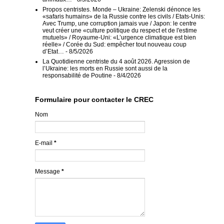
Propos centristes. Monde – Ukraine: Zelenski dénonce les
«safaris humains» de la Russie contre les civils / Etats-Unis:
Avec Trump, une corruption jamais vue / Japon: le centre
veut créer une «culture politique du respect et de l'estime
mutuels» / Royaume-Uni: «L’urgence climatique est bien
réelle» / Corée du Sud: empêcher tout nouveau coup
d’Etat…
- 8/5/2026
La Quotidienne centriste du 4 août 2026. Agression de
l’Ukraine: les morts en Russie sont aussi de la
responsabilité de Poutine
- 8/4/2026
Formulaire pour contacter le CREC
Nom
E-mail
*
Message
*