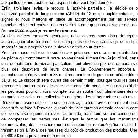
auxquelles les instructions correspondantes vont être données.
Enfin, troisième levier, le recours à l’activité partielle : j’ai décidé de p
d’activité partielle de longue durée (APLD) de 12 mois supplémentaires, 
signés et nous mettons en place un accompagnement par les services
branches et les entreprises non couvertes à date qui pourront signer des acc
l’année 2022, à quoi je les invite vivement.
Au-delà de ces mesures générales, nous devons nous doter de répons
accompagner plus fortement des entreprises et des secteurs qui sont déjà 
impactés ou susceptibles de le devenir à très court terme.
Première mesure ciblée : le soutien aux pêcheurs, avec comme priorité de ma
de pêche qui contribuent à notre souveraineté alimentaire. Aujourd’hui, cert
quai compte-tenu du niveau particulièrement élevé du prix des carburants q
plus des deux-tiers de leurs charges. Le Gouvernement apportera u
exceptionnelle équivalente à 35 centimes par litre de gazole de pêche dès l
31 juillet. Le dispositif sera ouvert dès demain matin, pour que tous les bat
reprendre la mer au plus vite avec l’assurance de bénéficier du dispositif d
les pêcheurs pourront aussi compter sur un soutien complémentaire des col
en particulier celles des collectivités qui gèrent les infrastructures portuaires 
Deuxième mesure ciblée : le soutien aux agriculteurs avec notamment une 
doivent faire face à l’envolée du coût de l’alimentation animale dans un con
des cours historiquement élevés. Cette aide, transitoire sur une période de
de compenser les pertes des élevages le temps que les mécanisme
commerciales, dont l’encadrement est aujourd’hui renforcé grâce à la loi
transmission à l’aval des hausses du coût de production des produits. Une
de 400M€ sera provisionnée à cette fin.