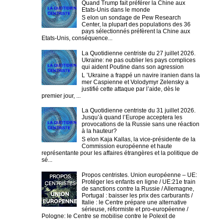
Quand Trump fait préférer la Chine aux
Etats-Unis dans le monde
S elon un sondage de Pew Research
Center, la plupart des populations des 36
pays sélectionnés préfèrent la Chine aux
Etats-Unis, conséquence...
La Quotidienne centriste du 27 juillet 2026.
Ukraine: ne pas oublier les pays complices
qui aident Poutine dans son agression
L ’Ukraine a frappé un navire iranien dans la
mer Caspienne et Volodymyr Zelensky a
justifié cette attaque par l’aide, dès le
premier jour, ...
La Quotidienne centriste du 31 juillet 2026.
Jusqu’à quand l’Europe acceptera les
provocations de la Russie sans une réaction
à la hauteur?
S elon Kaja Kallas, la vice-présidente de la
Commission européenne et haute
représentante pour les affaires étrangères et la politique de
sé...
Propos centristes. Union européenne – UE:
Protéger les enfants en ligne / UE:21e train
de sanctions contre la Russie / Allemagne,
Portugal : baisser les prix des carburants /
Italie : le Centre prépare une alternative
sérieuse, réformiste et pro-européenne /
Pologne: le Centre se mobilise contre le Polexit de