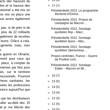
mpacts des hausses du
tobre et la hausse des
▼
17
(7)
eptionnel a été mis en
Présidentielle 2022. Le programme
électoral d’Emma...
ions mis en place une
 Nous avons également
Présidentielle 2022. Propos de
campagne de Macron ...
 pas, ni de près ni de
Présidentielle 2022. Sondage
 plus de 22 milliards
quotidien Ifop – Macr...
supplément de recettes
Présidentielle 2022. Sondage
d’euros. Grâce à cela,
quotidien Ipsos – Mac...
 augmenté, mais, mes
Présidentielle 2022. Sondage
s.
quotidien Opinionway ...
la guerre en Ukraine,
Propos centristes. France – Guerre
rement pour ceux qui
de Poutine cont...
n place, à compter du
Présidentielle 2022. Sondage
ntimes par litre pour
Elabe – Macron en têt...
, sur le territoire
►
16
(7)
fessionnels. Pourront
teurs sanitaires, les
►
15
(5)
outes les professions
►
14
(5)
nnonce aujourd’hui que
►
13
(4)
►
12
(3)
 par les distributeurs
 aller au-delà des 15
►
11
(5)
 je me félicite des
►
10
(5)