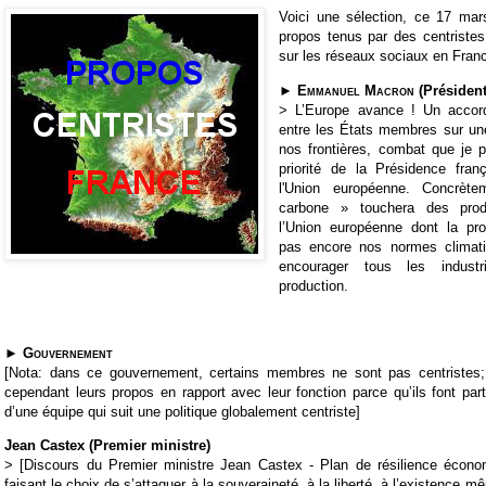
Voici une sélection, ce 17 mar
propos tenus par des centriste
sur les réseaux sociaux en Fran
►
Emmanuel Macron
(Président
> L’Europe avance ! Un accord
entre les États membres sur un
nos frontières, combat que je p
priorité de la Présidence fra
l'Union européenne. Concrète
carbone » touchera des prod
l’Union européenne dont la pr
pas encore nos normes climati
encourager tous les industr
production.
►
Gouvernement
[Nota: dans ce gouvernement, certains membres ne sont pas centristes;
cependant leurs propos en rapport avec leur fonction parce qu’ils font part
d’une équipe qui suit une politique globalement centriste]
Jean Castex (Premier ministre)
> [Discours du Premier ministre Jean Castex - Plan de résilience écono
faisant le choix de s’attaquer à la souveraineté, à la liberté, à l’existence m