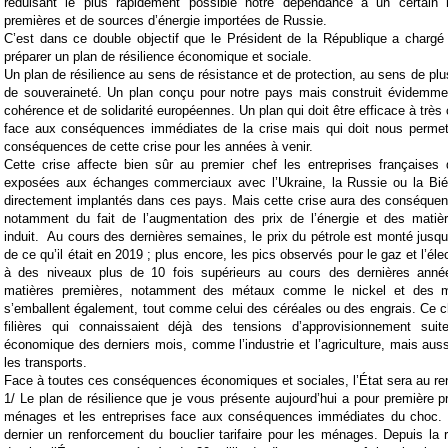
réduisant le plus rapidement possible notre dépendance à un certain
premières et de sources d’énergie importées de Russie.
C’est dans ce double objectif que le Président de la République a charg
préparer un plan de résilience économique et sociale.
Un plan de résilience au sens de résistance et de protection, au sens de plu
de souveraineté. Un plan conçu pour notre pays mais construit évidemm
cohérence et de solidarité européennes. Un plan qui doit être efficace à très 
face aux conséquences immédiates de la crise mais qui doit nous permettr
conséquences de cette crise pour les années à venir.
Cette crise affecte bien sûr au premier chef les entreprises françaises 
exposées aux échanges commerciaux avec l’Ukraine, la Russie ou la Biél
directement implantés dans ces pays. Mais cette crise aura des conséquen
notamment du fait de l’augmentation des prix de l’énergie et des matièr
induit. Au cours des dernières semaines, le prix du pétrole est monté jusqu’
de ce qu’il était en 2019 ; plus encore, les pics observés pour le gaz et l’élec
à des niveaux plus de 10 fois supérieurs au cours des dernières ann
matières premières, notamment des métaux comme le nickel et des ma
s’emballent également, tout comme celui des céréales ou des engrais. Ce c
filières qui connaissaient déjà des tensions d’approvisionnement suit
économique des derniers mois, comme l’industrie et l’agriculture, mais aus
les transports.
Face à toutes ces conséquences économiques et sociales, l’État sera au r
1/ Le plan de résilience que je vous présente aujourd’hui a pour première pr
ménages et les entreprises face aux conséquences immédiates du choc. 
dernier un renforcement du bouclier tarifaire pour les ménages. Depuis la