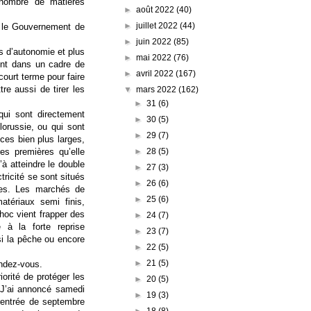
 nombre de matières
►
août 2022
(40)
►
juillet 2022
(44)
é le Gouvernement de
►
juin 2022
(85)
s d’autonomie et plus
►
mai 2022
(76)
ent dans un cadre de
►
avril 2022
(167)
court terme pour faire
e aussi de tirer les
▼
mars 2022
(162)
►
31
(6)
qui sont directement
►
30
(5)
orussie, ou qui sont
►
29
(7)
ces bien plus larges,
►
28
(5)
es premières qu’elle
à atteindre le double
►
27
(3)
tricité se sont situés
►
26
(6)
ées. Les marchés de
►
25
(6)
tériaux semi finis,
hoc vient frapper des
►
24
(7)
e à la forte reprise
►
23
(7)
si la pêche ou encore
►
22
(5)
►
21
(5)
endez-vous.
iorité de protéger les
►
20
(5)
J’ai annoncé samedi
►
19
(3)
 rentrée de septembre
►
18
(8)