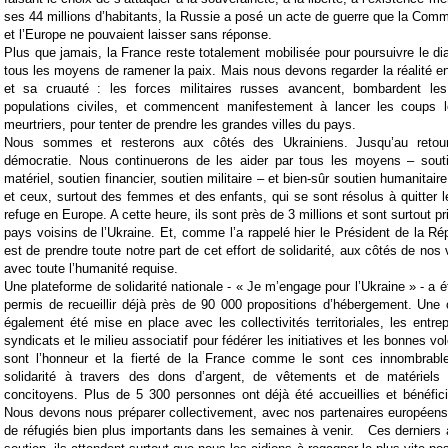
ses 44 millions d’habitants, la Russie a posé un acte de guerre que la Comm
et l’Europe ne pouvaient laisser sans réponse.
Plus que jamais, la France reste totalement mobilisée pour poursuivre le di
tous les moyens de ramener la paix. Mais nous devons regarder la réalité en
et sa cruauté : les forces militaires russes avancent, bombardent les 
populations civiles, et commencent manifestement à lancer les coups l
meurtriers, pour tenter de prendre les grandes villes du pays.
Nous sommes et resterons aux côtés des Ukrainiens. Jusqu’au retou
démocratie. Nous continuerons de les aider par tous les moyens – soutie
matériel, soutien financier, soutien militaire – et bien-sûr soutien humanitaire
et ceux, surtout des femmes et des enfants, qui se sont résolus à quitter l
refuge en Europe. A cette heure, ils sont près de 3 millions et sont surtout p
pays voisins de l’Ukraine. Et, comme l’a rappelé hier le Président de la Rép
est de prendre toute notre part de cet effort de solidarité, aux côtés de nos
avec toute l’humanité requise.
Une plateforme de solidarité nationale - « Je m’engage pour l’Ukraine » - a 
permis de recueillir déjà près de 90 000 propositions d’hébergement. Une c
également été mise en place avec les collectivités territoriales, les entrep
syndicats et le milieu associatif pour fédérer les initiatives et les bonnes vol
sont l’honneur et la fierté de la France comme le sont ces innombrabl
solidarité à travers des dons d’argent, de vêtements et de matériel
concitoyens. Plus de 5 300 personnes ont déjà été accueillies et bénéfic
Nous devons nous préparer collectivement, avec nos partenaires européens, 
de réfugiés bien plus importants dans les semaines à venir. Ces derniers