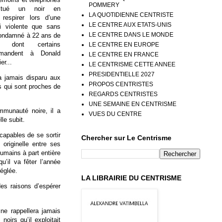
POMMERY
 tué un noir en
LA QUOTIDIENNE CENTRISTE
respirer lors d’une
LE CENTRE AUX ETATS-UNIS
si violente que sans
LE CENTRE DANS LE MONDE
 condamné à 22 ans de
s dont certains
LE CENTRE EN EUROPE
emandent à Donald
LE CENTRE EN FRANCE
er...
LE CENTRISME CETTE ANNEE
PRESIDENTIELLE 2027
a jamais disparu aux
PROPOS CENTRISTES
s qui sont proches de
REGARDS CENTRISTES
UNE SEMAINE EN CENTRISME
mmunauté noire, il a
VUES DU CENTRE
le subit.
capables de se sortir
Chercher sur Le Centrisme
originelle entre ses
umains à part entière
’il va fêter l’année
réglée.
LA LIBRAIRIE DU CENTRISME
s raisons d’espérer
ne rappellera jamais
oirs qu’il exploitait