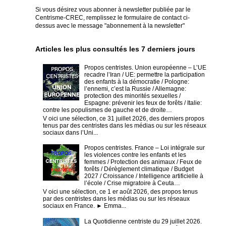
Si vous désirez vous abonner à newsletter publiée par le
Centrisme-CREC,
remplissez le formulaire de contact ci-
dessus avec le message "abonnement à la newsletter"
Articles les plus consultés les 7 derniers jours
Propos centristes. Union européenne – L’UE
recadre l’Iran / UE: permettre la participation
des enfants à la démocratie / Pologne:
l’ennemi, c’est la Russie / Allemagne:
protection des minorités sexuelles /
Espagne: prévenir les feux de forêts / Italie:
contre les populismes de gauche et de droite…
V oici une sélection, ce 31 juillet 2026, des derniers propos
tenus par des centristes dans les médias ou sur les réseaux
sociaux dans l’Uni...
Propos centristes. France – Loi intégrale sur
les violences contre les enfants et les
femmes / Protection des animaux / Feux de
forêts / Dérèglement climatique / Budget
2027 / Croissance / Intelligence artificielle à
l’école / Crise migratoire à Ceuta…
V oici une sélection, ce 1 er août 2026, des propos tenus
par des centristes dans les médias ou sur les réseaux
sociaux en France. ► Emma...
La Quotidienne centriste du 29 juillet 2026.