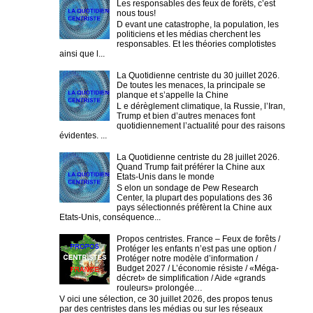
Les responsables des feux de forêts, c’est
nous tous!
D evant une catastrophe, la population, les
politiciens et les médias cherchent les
responsables. Et les théories complotistes
ainsi que l...
La Quotidienne centriste du 30 juillet 2026.
De toutes les menaces, la principale se
planque et s’appelle la Chine
L e dérèglement climatique, la Russie, l’Iran,
Trump et bien d’autres menaces font
quotidiennement l’actualité pour des raisons
évidentes. ...
La Quotidienne centriste du 28 juillet 2026.
Quand Trump fait préférer la Chine aux
Etats-Unis dans le monde
S elon un sondage de Pew Research
Center, la plupart des populations des 36
pays sélectionnés préfèrent la Chine aux
Etats-Unis, conséquence...
Propos centristes. France – Feux de forêts /
Protéger les enfants n’est pas une option /
Protéger notre modèle d’information /
Budget 2027 / L’économie résiste / «Méga-
décret» de simplification / Aide «grands
rouleurs» prolongée…
V oici une sélection, ce 30 juillet 2026, des propos tenus
par des centristes dans les médias ou sur les réseaux