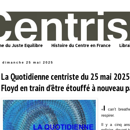
me du Juste Equilibre
Histoire du Centre en France
Libra
dimanche 25 mai 2025
La Quotidienne centriste du 25 mai 2025
Floyd en train d’être étouffé à nouveau 
I
«
can’t breath
respirer.
Il y a cinq ans
policier, devant 