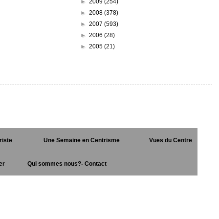
►
2009
(254)
►
2008
(378)
►
2007
(593)
►
2006
(28)
►
2005
(21)
riste
Une Semaine en Centrisme
Vues du Centre
er
Qui sommes nous?- Contact