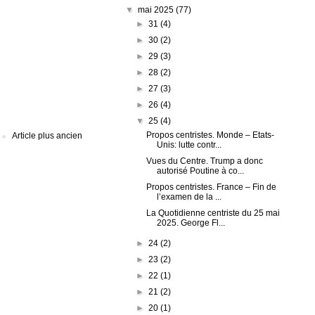
▼
mai 2025
(77)
►
31
(4)
►
30
(2)
►
29
(3)
►
28
(2)
►
27
(3)
►
26
(4)
▼
25
(4)
Propos centristes. Monde – Etats-
Article plus ancien
Unis: lutte contr...
Vues du Centre. Trump a donc
autorisé Poutine à co...
Propos centristes. France – Fin de
l’examen de la ...
La Quotidienne centriste du 25 mai
2025. George Fl...
►
24
(2)
►
23
(2)
►
22
(1)
►
21
(2)
►
20
(1)