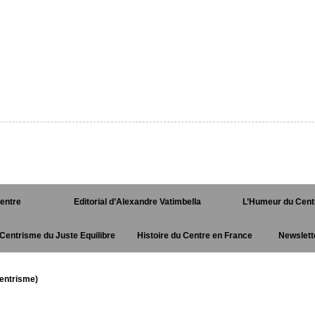
Centre
Editorial d’Alexandre Vatimbella
L’Humeur du Cent
Centrisme du Juste Equilibre
Histoire du Centre en France
Newslett
entrisme)