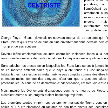
portables, a
l’empêchant de 
arrestation aus
raison, policier
prisons mai
extrémistes d
Trump de le graci
George Floyd, 46 ans, devenait un nouveau martyr de ce racisme qui n’
Etats-Unis et qui s’affiche de plus en plus ouvertement dans certains cercle
Trump et de ses soutiens.
Devenu icône emblématique de lutte contre les violences faites à la co
rejoint une longue liste de morts qui jalonnent chaque année le quotidien qu’el
Sans adouber les thèses selon lesquelles les Etats-Unis seront à jamais in
de ce racisme ambiant parce que le pays a été fondé sur une inégalité 
habitants, les noirs esclaves n’étant même pas comptés comme des êtres h
et encore moins comme des citoyens, c’est vrai que la question, alors qu
prochaine les 250 ans de sa déclaration d’indépendance, est très loin d’être 
Mais, malgré les événements dramatiques comme le meurtre de Floyd, de
existaient même si les progrès étaient beaucoup trop lents.
Les premières alertes vinrent lors du premier mandat de Trump dont on 
assez qu’il a été biberonné au racisme de son père envers ses locataires n