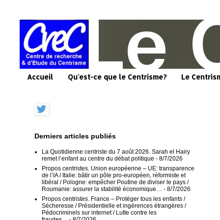
Accueil
Qu'est-ce que le Centrisme?
Le Centris
Derniers articles publiés
La Quotidienne centriste du 7 août 2026. Sarah el Hairy
remet l’enfant au centre du débat politique
- 8/7/2026
Propos centristes. Union européenne – UE: transparence
de l’IA / Italie: bâtir un pôle pro-européen, réformiste et
libéral / Pologne: empêcher Poutine de diviser le pays /
Roumanie: assurer la stabilité économique…
- 8/7/2026
Propos centristes. France – Protéger tous les enfants /
Sécheresse / Présidentielle et ingérences étrangères /
Pédocriminels sur internet / Lutte contre les
fraudes…
- 8/7/2026