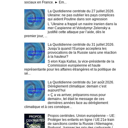
sociaux en France. ► Em...
La Quotidienne centriste du 27 juillet 2026.
Ukraine: ne pas oublier les pays complices
qui aident Poutine dans son agression
L ’Ukraine a frappé un navire iranien dans la
mer Caspienne et Volodymyr Zelensky a
justifié cette attaque par l’aide, dès le
premier jour, ...
La Quotidienne centriste du 31 juillet 2026.
Jusqu’à quand l’Europe acceptera les
provocations de la Russie sans une réaction
à la hauteur?
S elon Kaja Kallas, la vice-présidente de la
Commission européenne et haute
représentante pour les affaires étrangères et la politique de
sé...
La Quotidienne centriste du 1er août 2026.
Dérèglement climatique: demain c’est
aujourd’hui
« Ç a va arriver, préparons-nous pour
demain», tel était le message de ces
dernières années face au dérèglement
climatique et à ces conséque...
Propos centristes. Union européenne – UE:
Protéger les enfants en ligne / UE:21e train
de sanctions contre la Russie / Allemagne,
Portugal : baisser les prix des carburants /