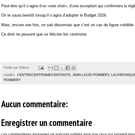
Peut-être qu’il s’agira d’un «one shot», d’une exception qui confirmera la règl
On le saura bientôt lorsqu’il s’agira d’adopter le Budget 2026.
Mais, encore une fois, on sait désormais que c’est un cas de figure crédible.
Ce dont ne peuvent que se féliciter les centristes.
Publié par
Editeur
Libellés :
CENTRE/CENTRISME/CENTRISTE
,
JEAN-LOUIS POMMERY
,
LA CHRONIQUE
POMMERY
Aucun commentaire:
Enregistrer un commentaire
Les commentaires anonymes ne sont pas publiés ainsi que ceux qui seraient insul