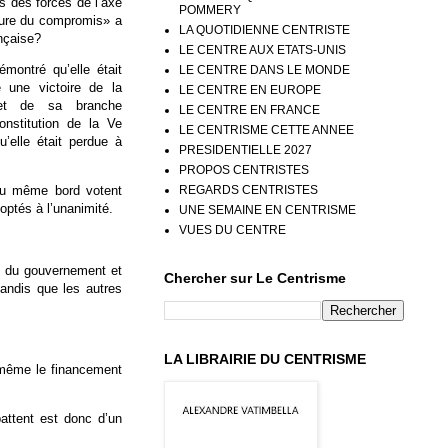
 des forces de l’axe
POMMERY
ulture du compromis» a
LA QUOTIDIENNE CENTRISTE
ançaise?
LE CENTRE AUX ETATS-UNIS
montré qu’elle était
LE CENTRE DANS LE MONDE
 une victoire de la
LE CENTRE EN EUROPE
e et de sa branche
LE CENTRE EN FRANCE
onstitution de la Ve
LE CENTRISME CETTE ANNEE
’elle était perdue à
PRESIDENTIELLE 2027
PROPOS CENTRISTES
REGARDS CENTRISTES
 du même bord votent
ptés à l’unanimité.
UNE SEMAINE EN CENTRISME
VUES DU CENTRE
ns du gouvernement et
Chercher sur Le Centrisme
andis que les autres
LA LIBRAIRIE DU CENTRISME
e même le financement
attent est donc d’un