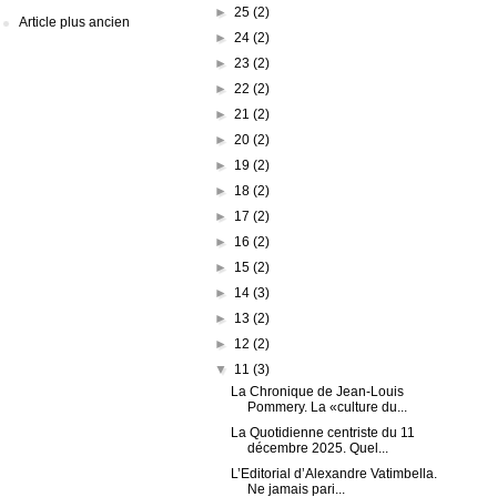
►
25
(2)
Article plus ancien
►
24
(2)
►
23
(2)
►
22
(2)
►
21
(2)
►
20
(2)
►
19
(2)
►
18
(2)
►
17
(2)
►
16
(2)
►
15
(2)
►
14
(3)
►
13
(2)
►
12
(2)
▼
11
(3)
La Chronique de Jean-Louis
Pommery. La «culture du...
La Quotidienne centriste du 11
décembre 2025. Quel...
L’Editorial d’Alexandre Vatimbella.
Ne jamais pari...