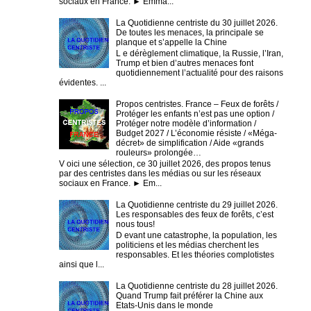
sociaux en France. ► Emma...
La Quotidienne centriste du 30 juillet 2026.
De toutes les menaces, la principale se
planque et s’appelle la Chine
L e dérèglement climatique, la Russie, l’Iran,
Trump et bien d’autres menaces font
quotidiennement l’actualité pour des raisons
évidentes. ...
Propos centristes. France – Feux de forêts /
Protéger les enfants n’est pas une option /
Protéger notre modèle d’information /
Budget 2027 / L’économie résiste / «Méga-
décret» de simplification / Aide «grands
rouleurs» prolongée…
V oici une sélection, ce 30 juillet 2026, des propos tenus
par des centristes dans les médias ou sur les réseaux
sociaux en France. ► Em...
La Quotidienne centriste du 29 juillet 2026.
Les responsables des feux de forêts, c’est
nous tous!
D evant une catastrophe, la population, les
politiciens et les médias cherchent les
responsables. Et les théories complotistes
ainsi que l...
La Quotidienne centriste du 28 juillet 2026.
Quand Trump fait préférer la Chine aux
Etats-Unis dans le monde