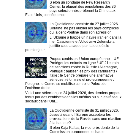
S elon un sondage de Pew Research
Center, la plupart des populations des 36
pays sélectionnés préfèrent la Chine aux
Etats-Unis, conséquence...
La Quotidienne centriste du 27 juillet 2026.
Ukraine: ne pas oublier les pays complices
qui aident Poutine dans son agression
L ’Ukraine a frappé un navire iranien dans la
mer Caspienne et Volodymyr Zelensky a
justifié cette attaque par l’aide, dès le
premier jour, ...
Propos centristes. Union européenne – UE:
Protéger les enfants en ligne / UE:21e train
de sanctions contre la Russie / Allemagne,
Portugal : baisser les prix des carburants /
Italie : le Centre prépare une alternative
sérieuse, réformiste et pro-européenne /
Pologne: le Centre se mobilise contre le Polexit de
l’extrême-droite…
V oici une sélection, ce 24 juillet 2026, des derniers propos
tenus par des centristes dans les médias ou sur les réseaux
sociaux dans l’Uni...
La Quotidienne centriste du 31 juillet 2026.
Jusqu’à quand l’Europe acceptera les
provocations de la Russie sans une réaction
à la hauteur?
S elon Kaja Kallas, la vice-présidente de la
Commission européenne et haute