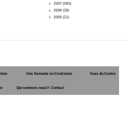
►
2007
(593)
►
2006
(28)
►
2005
(21)
riste
Une Semaine en Centrisme
Vues du Centre
er
Qui sommes nous?- Contact