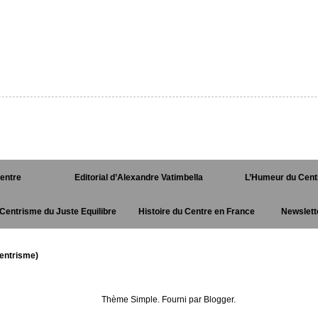
Centre
Editorial d’Alexandre Vatimbella
L’Humeur du Cent
Centrisme du Juste Equilibre
Histoire du Centre en France
Newslett
entrisme)
Thème Simple. Fourni par
Blogger
.