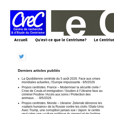
Accueil
Qu'est-ce que le Centrisme?
Le Centris
Derniers articles publiés
La Quotidienne centriste du 5 août 2026. Face aux crises
mondiales actuelles, l’Europe impuissante
- 8/5/2026
Propos centristes. France – Moderniser la sécurité civile /
Crise de Ceuta et immigration / Soutien à l’Ukraine face au
criminel Poutine / Accès aux soins / Protection des
animaux…
- 8/5/2026
Propos centristes. Monde – Ukraine: Zelenski dénonce les
«safaris humains» de la Russie contre les civils / Etats-Unis:
Avec Trump, une corruption jamais vue / Japon: le centre
veut créer une «culture politique du respect et de l'estime