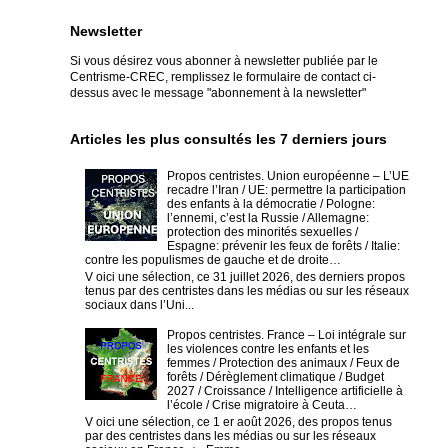
Newsletter
Si vous désirez vous abonner à newsletter publiée par le
Centrisme-CREC,
remplissez le formulaire de contact ci-
dessus avec le message "abonnement à la newsletter"
Articles les plus consultés les 7 derniers jours
Propos centristes. Union européenne – L’UE
recadre l’Iran / UE: permettre la participation
des enfants à la démocratie / Pologne:
l’ennemi, c’est la Russie / Allemagne:
protection des minorités sexuelles /
Espagne: prévenir les feux de forêts / Italie:
contre les populismes de gauche et de droite…
V oici une sélection, ce 31 juillet 2026, des derniers propos
tenus par des centristes dans les médias ou sur les réseaux
sociaux dans l’Uni...
Propos centristes. France – Loi intégrale sur
les violences contre les enfants et les
femmes / Protection des animaux / Feux de
forêts / Dérèglement climatique / Budget
2027 / Croissance / Intelligence artificielle à
l’école / Crise migratoire à Ceuta…
V oici une sélection, ce 1 er août 2026, des propos tenus
par des centristes dans les médias ou sur les réseaux