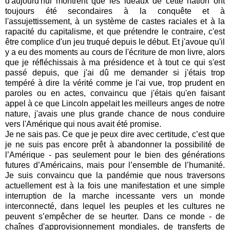
d'aujourd'hui montrent que les idéaux de cette nation ont
toujours été secondaires à la conquête et à
l'assujettissement, à un système de castes raciales et à la
rapacité du capitalisme, et que prétendre le contraire, c'est
être complice d'un jeu truqué depuis le début.
Et j'avoue qu'il
y a eu des moments au cours de l'écriture de mon livre, alors
que je réfléchissais à ma présidence et à tout ce qui s'est
passé depuis, que j'ai dû me demander si j'étais trop
tempéré à dire la vérité comme je l'ai vu
e
, trop prudent en
paroles ou en actes, convaincu que j'étais qu'en faisant
appel à ce que Lincoln appelait les meilleurs anges de notre
nature, j'avais une plus grande chance de nous conduire
vers l'Amérique qui nous avait été promise.
Je ne sais pas. Ce que je peux dire avec certitude, c’est que
je ne suis pas encore prêt à abandonner la possibilité de
l’Amérique - pas seulement pour le bien des générations
futures d’Américains, mais pour l’ensemble de l’humanité.
Je suis convaincu que la pandémie que nous traversons
actuellement est à la fois une manifestation et une simple
interruption de la marche incessante vers un monde
interconnecté, dans lequel les peuples et les cultures ne
peuvent s’empêcher de se heurter. Dans ce monde - de
chaînes d'approvisionnement mondiales, de transferts de