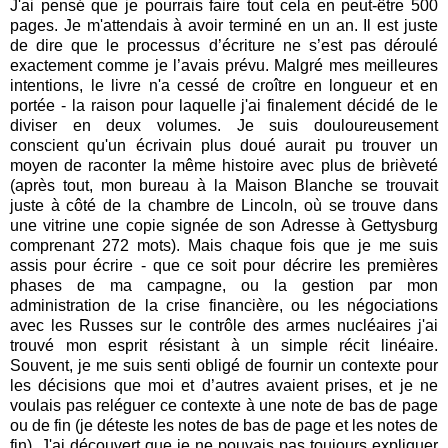
J'ai pensé que je pourrais faire tout cela en peut-être 500
pages. Je m'attendais à avoir terminé en un an. Il est juste
de dire que le processus d’écriture ne s’est pas déroulé
exactement comme je l’avais prévu. Malgré mes meilleures
intentions, le livre n'a cessé de croître en longueur et en
portée - la raison pour laquelle j'ai finalement décidé de le
diviser en deux volumes. Je suis douloureusement
conscient qu'un écrivain plus doué aurait pu trouver un
moyen de raconter la même histoire avec plus de brièveté
(après tout, mon bureau à la Maison Blanche se trouvait
juste à côté de la chambre de Lincoln, où se trouve dans
une vitrine une copie signée de son Adresse à Gettysburg
comprenant 272 mots). Mais chaque fois que je me suis
assis pour écrire - que ce soit pour décrire les premières
phases de ma campagne, ou la gestion par mon
administration de la crise financière, ou les négociations
avec les Russes sur le contrôle des armes nucléaires j'ai
trouvé mon esprit résistant à un simple récit linéaire.
Souvent, je me suis senti obligé de fournir un contexte pour
les décisions que moi et d’autres avaient prises, et je ne
voulais pas reléguer ce contexte à une note de bas de page
ou de fin (je déteste les notes de bas de page et les notes de
fin). J'ai découvert que je ne pouvais pas toujours expliquer