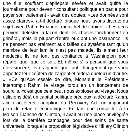
une fille souffrant d'épilepsie sévère et avait quitté le
journalisme pour devenir consultant politique en partie pour
payer son traitement - avait des doutes. «Les données sont
assez claires», a-t-il déclaré lorsque nous avons discuté du
sujet avec Rahm Emanuel, mon chef de cabinet. «Les gens
peuvent détester la façon dont les choses fonctionnent en
général, mais la plupart d'entre eux ont une assurance. Ils
ne pensent pas vraiment aux failles du système tant qu’un
membre de leur famille n’est pas malade. Ils aiment leur
médecin. Ils ne font pas confiance à Washington pour
réparer quoi que ce soit. Et, même s’ils pensent que vous
êtes sincère, ils craignent que tout changement que vous
apportez leur coûtera de l’argent et aidera quelqu'un d’autre.
» «Ce qu'Axe essaie de dire, Monsieur le Président,»
interrompit Rahm, le visage tordu en un froncement de
sourcils, «c'est que cela peut nous exploser au visage. Nous
utilisions déjà un capital politique précieux, a déclaré Rahm,
afin d'accélérer l'adoption du Recovery Act, un important
plan de relance économique. En tant que conseiller à la
Maison Blanche de Clinton, il avait eu une place privilégiée
lors de la dernière campagne pour des soins de santé
universels, lorsque la proposition législative d'Hillary Clinton