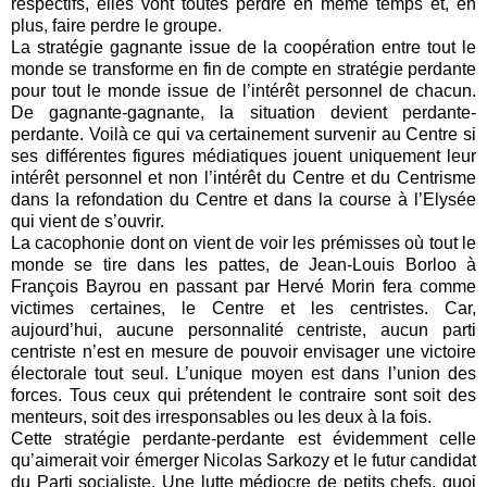
respectifs, elles vont toutes perdre en même temps et, en
plus, faire perdre le groupe.
La stratégie gagnante issue de la coopération entre tout le
monde se transforme en fin de compte en stratégie perdante
pour tout le monde issue de l’intérêt personnel de chacun.
De gagnante-gagnante, la situation devient perdante-
perdante. Voilà ce qui va certainement survenir au Centre si
ses différentes figures médiatiques jouent uniquement leur
intérêt personnel et non l’intérêt du Centre et du Centrisme
dans la refondation du Centre et dans la course à l’Elysée
qui vient de s’ouvrir.
La cacophonie dont on vient de voir les prémisses où tout le
monde se tire dans les pattes, de Jean-Louis Borloo à
François Bayrou en passant par Hervé Morin fera comme
victimes certaines, le Centre et les centristes. Car,
aujourd’hui, aucune personnalité centriste, aucun parti
centriste n’est en mesure de pouvoir envisager une victoire
électorale tout seul. L’unique moyen est dans l’union des
forces. Tous ceux qui prétendent le contraire sont soit des
menteurs, soit des irresponsables ou les deux à la fois.
Cette stratégie perdante-perdante est évidemment celle
qu’aimerait voir émerger Nicolas Sarkozy et le futur candidat
du Parti socialiste. Une lutte médiocre de petits chefs, quoi