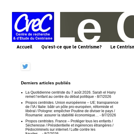
Accueil
Qu'est-ce que le Centrisme?
Le Centris
Derniers articles publiés
La Quotidienne centriste du 7 août 2026. Sarah el Hairy
remet l’enfant au centre du débat politique
- 8/7/2026
Propos centristes. Union européenne – UE: transparence
de l’IA / Italie: bâtir un pôle pro-européen, réformiste et
libéral / Pologne: empêcher Poutine de diviser le pays /
Roumanie: assurer la stabilité économique…
- 8/7/2026
Propos centristes. France – Protéger tous les enfants /
Sécheresse / Présidentielle et ingérences étrangères /
Pédocriminels sur internet / Lutte contre les
fraudes…
- 8/7/2026