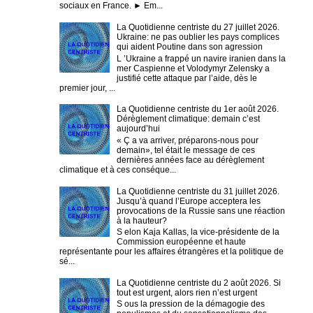
sociaux en France. ► Em...
La Quotidienne centriste du 27 juillet 2026.
Ukraine: ne pas oublier les pays complices
qui aident Poutine dans son agression
L ’Ukraine a frappé un navire iranien dans la
mer Caspienne et Volodymyr Zelensky a
justifié cette attaque par l’aide, dès le
premier jour, ...
La Quotidienne centriste du 1er août 2026.
Dérèglement climatique: demain c’est
aujourd’hui
« Ç a va arriver, préparons-nous pour
demain», tel était le message de ces
dernières années face au dérèglement
climatique et à ces conséque...
La Quotidienne centriste du 31 juillet 2026.
Jusqu’à quand l’Europe acceptera les
provocations de la Russie sans une réaction
à la hauteur?
S elon Kaja Kallas, la vice-présidente de la
Commission européenne et haute
représentante pour les affaires étrangères et la politique de
sé...
La Quotidienne centriste du 2 août 2026. Si
tout est urgent, alors rien n’est urgent
S ous la pression de la démagogie des