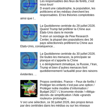
Les responsables des feux de forêts, c’est
nous tous!
D evant une catastrophe, la population, les
politiciens et les médias cherchent les
responsables. Et les théories complotistes
ainsi que l...
La Quotidienne centriste du 28 juillet 2026.
Quand Trump fait préférer la Chine aux
Etats-Unis dans le monde
S elon un sondage de Pew Research
Center, la plupart des populations des 36
pays sélectionnés préfèrent la Chine aux
Etats-Unis, conséquence...
La Quotidienne centriste du 30 juillet 2026.
De toutes les menaces, la principale se
planque et s’appelle la Chine
L e dérèglement climatique, la Russie, l’Iran,
Trump et bien d’autres menaces font
quotidiennement l’actualité pour des raisons
évidentes. ...
Propos centristes. France – Feux de forêts /
Protéger les enfants n’est pas une option /
Protéger notre modèle d’information /
Budget 2027 / L’économie résiste / «Méga-
décret» de simplification / Aide «grands
rouleurs» prolongée…
V oici une sélection, ce 30 juillet 2026, des propos tenus
par des centristes dans les médias ou sur les réseaux