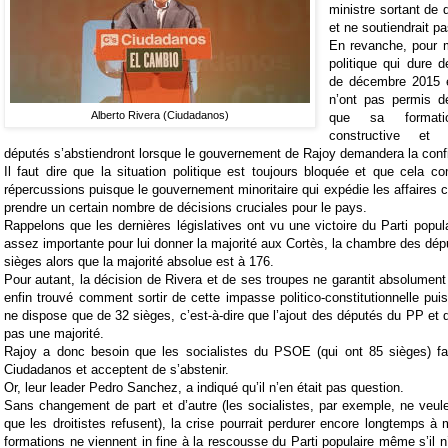
ministre sortant de 
et ne soutiendrait pa
En revanche, pour m
politique qui dure d
de décembre 2015 e
n’ont pas permis d
Alberto Rivera (Ciudadanos)
que sa formatio
constructive et 
députés s’abstiendront lorsque le gouvernement de Rajoy demandera la conf
Il faut dire que la situation politique est toujours bloquée et que cela
répercussions puisque le gouvernement minoritaire qui expédie les affaires 
prendre un certain nombre de décisions cruciales pour le pays.
Rappelons que les dernières législatives ont vu une victoire du Parti popula
assez importante pour lui donner la majorité aux Cortès, la chambre des dépu
sièges alors que la majorité absolue est à 176.
Pour autant, la décision de Rivera et de ses troupes ne garantit absolumen
enfin trouvé comment sortir de cette impasse politico-constitutionnelle puis
ne dispose que de 32 sièges, c’est-à-dire que l’ajout des députés du PP et 
pas une majorité.
Rajoy a donc besoin que les socialistes du PSOE (qui ont 85 sièges) 
Ciudadanos et acceptent de s’abstenir.
Or, leur leader Pedro Sanchez, a indiqué qu’il n’en était pas question.
Sans changement de part et d’autre (les socialistes, par exemple, ne veul
que les droitistes refusent), la crise pourrait perdurer encore longtemps à 
formations ne viennent in fine à la rescousse du Parti populaire même s’il n