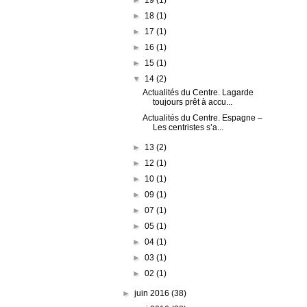
►
18
(1)
►
17
(1)
►
16
(1)
►
15
(1)
▼
14
(2)
Actualités du Centre. Lagarde
toujours prêt à accu...
Actualités du Centre. Espagne –
Les centristes s’a...
►
13
(2)
►
12
(1)
►
10
(1)
►
09
(1)
►
07
(1)
►
05
(1)
►
04
(1)
►
03
(1)
►
02
(1)
►
juin 2016
(38)