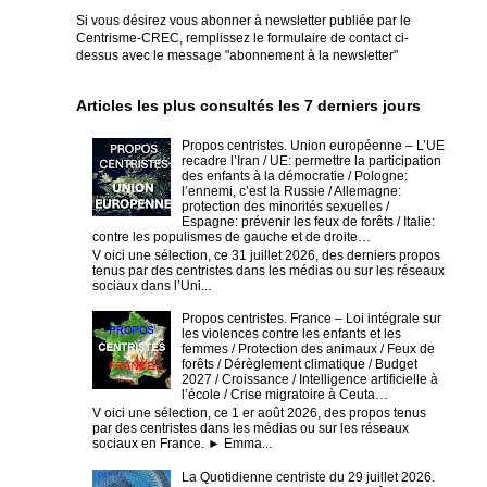
Si vous désirez vous abonner à newsletter publiée par le
Centrisme-CREC,
remplissez le formulaire de contact ci-
dessus avec le message "abonnement à la newsletter"
Articles les plus consultés les 7 derniers jours
Propos centristes. Union européenne – L’UE
recadre l’Iran / UE: permettre la participation
des enfants à la démocratie / Pologne:
l’ennemi, c’est la Russie / Allemagne:
protection des minorités sexuelles /
Espagne: prévenir les feux de forêts / Italie:
contre les populismes de gauche et de droite…
V oici une sélection, ce 31 juillet 2026, des derniers propos
tenus par des centristes dans les médias ou sur les réseaux
sociaux dans l’Uni...
Propos centristes. France – Loi intégrale sur
les violences contre les enfants et les
femmes / Protection des animaux / Feux de
forêts / Dérèglement climatique / Budget
2027 / Croissance / Intelligence artificielle à
l’école / Crise migratoire à Ceuta…
V oici une sélection, ce 1 er août 2026, des propos tenus
par des centristes dans les médias ou sur les réseaux
sociaux en France. ► Emma...
La Quotidienne centriste du 29 juillet 2026.