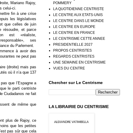
droite, Mariano Rajoy,
POMMERY
s celui-ci.
LA QUOTIDIENNE CENTRISTE
ettre fin à une crise
LE CENTRE AUX ETATS-UNIS
epuis les législatives
LE CENTRE DANS LE MONDE
t que celles de juin
LE CENTRE EN EUROPE
e résoudre, et parce
LE CENTRE EN FRANCE
n est «réaliste,
LE CENTRISME CETTE ANNEE
responsable», ses
PRESIDENTIELLE 2027
iance du Parlement.
PROPOS CENTRISTES
 commence à avoir des
courantes ne peut pas
REGARDS CENTRISTES
UNE SEMAINE EN CENTRISME
ire (droite) mais pas
VUES DU CENTRE
tés où il n’a que 137
Chercher sur Le Centrisme
t pas que l’Espagne a
que le parti centriste
de Ciudadanos ne fait
fassent de même que
LA LIBRAIRIE DU CENTRISME
ent plus de Rajoy, ce
moins que les petites
’est pas sûr que cela