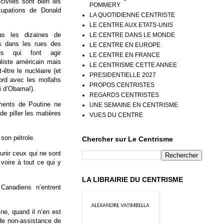
civiles sont bien les
POMMERY
cupations de Donald
LA QUOTIDIENNE CENTRISTE
LE CENTRE AUX ETATS-UNIS
s les dizaines de
LE CENTRE DANS LE MONDE
ts dans les rues des
LE CENTRE EN EUROPE
nnes qui font agir
LE CENTRE EN FRANCE
uliste américain mais
LE CENTRISME CETTE ANNEE
t-être le nucléaire (et
PRESIDENTIELLE 2027
ord avec les mollahs
PROPOS CENTRISTES
ui d’Obama!).
REGARDS CENTRISTES
ments de Poutine ne
UNE SEMAINE EN CENTRISME
de piller les matières
VUES DU CENTRE
 son pétrole.
Chercher sur Le Centrisme
unir ceux qui ne sont
voire à tout ce qui y
LA LIBRAIRIE DU CENTRISME
Canadiens n’entrent
e, quand il n’en est
 de non-assistance de