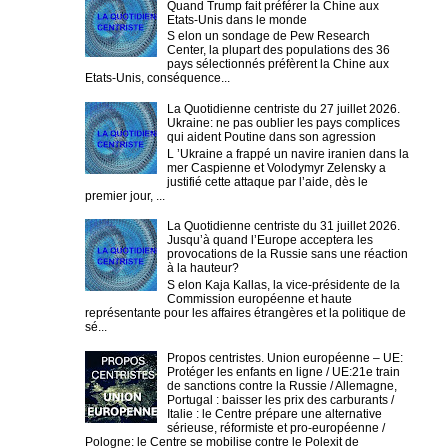
Quand Trump fait préférer la Chine aux
Etats-Unis dans le monde
S elon un sondage de Pew Research
Center, la plupart des populations des 36
pays sélectionnés préfèrent la Chine aux
Etats-Unis, conséquence...
La Quotidienne centriste du 27 juillet 2026.
Ukraine: ne pas oublier les pays complices
qui aident Poutine dans son agression
L ’Ukraine a frappé un navire iranien dans la
mer Caspienne et Volodymyr Zelensky a
justifié cette attaque par l’aide, dès le
premier jour, ...
La Quotidienne centriste du 31 juillet 2026.
Jusqu’à quand l’Europe acceptera les
provocations de la Russie sans une réaction
à la hauteur?
S elon Kaja Kallas, la vice-présidente de la
Commission européenne et haute
représentante pour les affaires étrangères et la politique de
sé...
Propos centristes. Union européenne – UE:
Protéger les enfants en ligne / UE:21e train
de sanctions contre la Russie / Allemagne,
Portugal : baisser les prix des carburants /
Italie : le Centre prépare une alternative
sérieuse, réformiste et pro-européenne /
Pologne: le Centre se mobilise contre le Polexit de