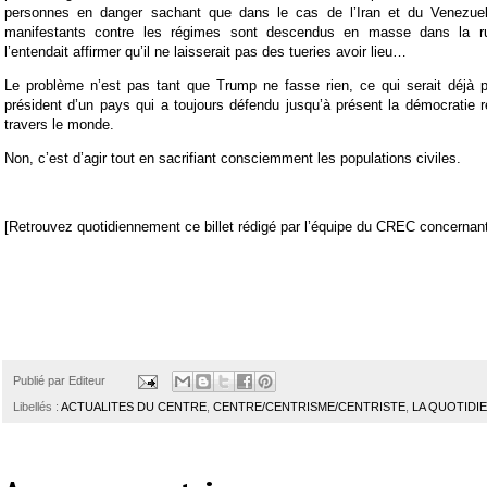
personnes en danger sachant que dans le cas de l’Iran et du Venezuel
manifestants contre les régimes sont descendus en masse dans la ru
l’entendait affirmer qu’il ne laisserait pas des tueries avoir lieu…
Le problème n’est pas tant que Trump ne fasse rien, ce qui serait déjà p
président d’un pays qui a toujours défendu jusqu’à présent la démocratie ré
travers le monde.
Non, c’est d’agir tout en sacrifiant consciemment les populations civiles.
[Retrouvez quotidiennement ce billet rédigé par l’équipe du CREC concernant 
Publié par
Editeur
Libellés :
ACTUALITES DU CENTRE
,
CENTRE/CENTRISME/CENTRISTE
,
LA QUOTIDI