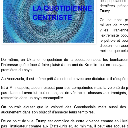
des populations 
dernières préoc
Trump.
Ce ne sont pa
milliers de mor
villes iranie
l’extrémiste pop
le pétrole et peu
d’obtenir un acc
meilleur que cel
De même, en Ukraine, le quotidien de la population sous les bombarde
l’intéresse guère face à faire plaisir à son ami du Kremlin tout en essayant 
premières du pays.
Au Venezuela, il est même prêt à s’entendre avec une dictature s’il récupère
Et à Minneapolis, aucun respect pour ses compatriotes mais la volonté de p
pas d’accord avec lui tout en lançant de véritables chasses aux immigrés, 
ressemble dans un pays cosmopolite…
On pourrait ajouter que la volonté des Groenlandais mais aussi des 
aucunement dans son objectif d’annexer leurs territoires.
De ce point de vue, Trump est complice de cette violence comme en Ukrain
pas l’instigateur comme aux Etats-Unis et, ad minima, il peut être accusé