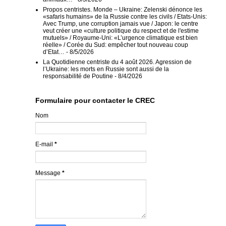
Propos centristes. Monde – Ukraine: Zelenski dénonce les
«safaris humains» de la Russie contre les civils / Etats-Unis:
Avec Trump, une corruption jamais vue / Japon: le centre
veut créer une «culture politique du respect et de l'estime
mutuels» / Royaume-Uni: «L’urgence climatique est bien
réelle» / Corée du Sud: empêcher tout nouveau coup
d’Etat…
- 8/5/2026
La Quotidienne centriste du 4 août 2026. Agression de
l’Ukraine: les morts en Russie sont aussi de la
responsabilité de Poutine
- 8/4/2026
Formulaire pour contacter le CREC
Nom
E-mail
*
Message
*