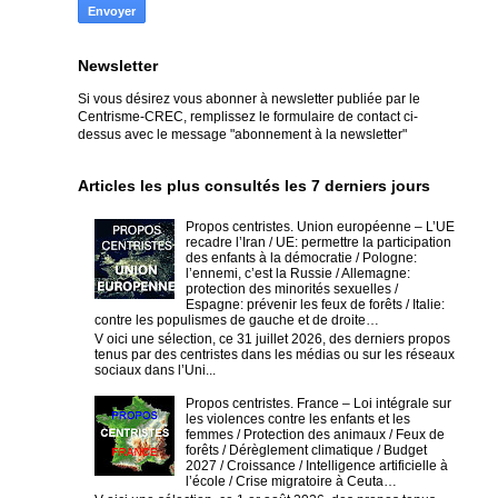
Newsletter
Si vous désirez vous abonner à newsletter publiée par le
Centrisme-CREC,
remplissez le formulaire de contact ci-
dessus avec le message "abonnement à la newsletter"
Articles les plus consultés les 7 derniers jours
Propos centristes. Union européenne – L’UE
recadre l’Iran / UE: permettre la participation
des enfants à la démocratie / Pologne:
l’ennemi, c’est la Russie / Allemagne:
protection des minorités sexuelles /
Espagne: prévenir les feux de forêts / Italie:
contre les populismes de gauche et de droite…
V oici une sélection, ce 31 juillet 2026, des derniers propos
tenus par des centristes dans les médias ou sur les réseaux
sociaux dans l’Uni...
Propos centristes. France – Loi intégrale sur
les violences contre les enfants et les
femmes / Protection des animaux / Feux de
forêts / Dérèglement climatique / Budget
2027 / Croissance / Intelligence artificielle à
l’école / Crise migratoire à Ceuta…