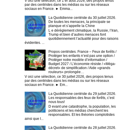
V oici une sélection, ce 1 er août 2026, des propos tenus
par des centristes dans les médias ou sur les réseaux
sociaux en France. ► Emma...
La Quotidienne centriste du 30 juillet 2026.
De toutes les menaces, la principale se
planque et s’appelle la Chine
L e dérèglement climatique, la Russie, l’Iran,
Trump et bien d’autres menaces font
quotidiennement l’actualité pour des raisons
évidentes. ...
Propos centristes. France – Feux de forêts /
Protéger les enfants n’est pas une option /
Protéger notre modèle d’information /
Budget 2027 / L’économie résiste / «Méga-
décret» de simplification / Aide «grands
rouleurs» prolongée…
V oici une sélection, ce 30 juillet 2026, des propos tenus
par des centristes dans les médias ou sur les réseaux
sociaux en France. ► Em...
La Quotidienne centriste du 29 juillet 2026.
Les responsables des feux de forêts, c’est
nous tous!
D evant une catastrophe, la population, les
politiciens et les médias cherchent les
responsables. Et les théories complotistes
ainsi que l...
La Quotidienne centriste du 28 juillet 2026.