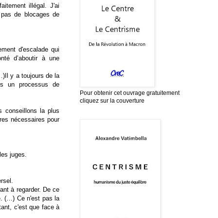
itement illégal. J'ai
t pas de blocages de
nement d'escalade qui
nté d’aboutir à une
…)Il y a toujours de la
ans un processus de
Pour obtenir cet ouvrage gratuitement
cliquez sur la couverture
 conseillons la plus
res nécessaires pour
les juges.
ersel
.
ssant à regarder. De ce
e. (…) Ce n'est pas la
tant, c'est que face à