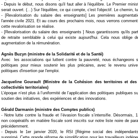
-
Depuis le début, nous disons qu'il faut aller à l'équilibre. Le Premier minist
serait ouvert. (…) Sur l'équilibre, ce qui compte, c'est l'objectif. Le chemin, lu
- [
Revalorisation du salaire des enseignants] Les premières augmentat
l'année civile 2021. Et au cours des prochains mois, nous verrons commen
cette revalorisation se réalise.
- [Revaloris
ation du salaire des enseignants ] Nous garantissons qu'ils par
de
retraite
semblable à celui qui existe aujourd'hui. Cela nous oblige 
augmentation de la rémunération.
Agnès Buzyn (ministre de la Solidarité et de la Santé)
Avec
les associations qui luttent contre la pauvreté, nous échangeons s
politiques pour mieux soutenir les plus précaires, avec le revenu univer
politiques d'insertion par l'emploi.
Jacqueline Gourault (
Ministre de la Cohésion des
territoires
et des 
collectivités
territoriales
)
L’époque n’est plus à l’uniformité de l’application des politiques publiques sur
soutien des initiatives, des expériences et des innovations.
Gérald Darmanin (ministre des Comptes publics)
-
Notre lutte contre la fraude et l’évasion fiscale s’intensifie. Désormais, 1
non coopératifs en matière fiscale sont inscrits sur notre liste noire de
para
précédemment.
-
Depuis le 1er janvier 2020, le RSI [Régime social des indépendants]
supprimé. Cette grande réforme de simplification pour les travailleurs indép