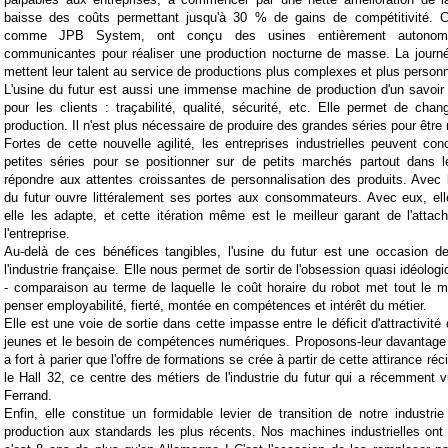
baisse des coûts permettant jusqu'à 30 % de gains de compétitivité. Ce
comme JPB System, ont conçu des usines entièrement autonomes,
communicantes pour réaliser une production nocturne de masse. La journée
mettent leur talent au service de productions plus complexes et plus person
L'usine du futur est aussi une immense machine de production d'un savoir 
pour les clients : traçabilité, qualité, sécurité, etc. Elle permet de ch
production. Il n'est plus nécessaire de produire des grandes séries pour être 
Fortes de cette nouvelle agilité, les entreprises industrielles peuvent co
petites séries pour se positionner sur de petits marchés partout dans
répondre aux attentes croissantes de personnalisation des produits. Avec l'i
du futur ouvre littéralement ses portes aux consommateurs. Avec eux, ell
elle les adapte, et cette itération même est le meilleur garant de l'atta
l'entreprise.
Au-delà de ces bénéfices tangibles, l'usine du futur est une occasion d
l'industrie française. Elle nous permet de sortir de l'obsession quasi idéologi
- comparaison au terme de laquelle le coût horaire du robot met tout le 
penser employabilité, fierté, montée en compétences et intérêt du métier.
Elle est une voie de sortie dans cette impasse entre le déficit d'attractivité d
jeunes et le besoin de compétences numériques. Proposons-leur davantage d'
a fort à parier que l'offre de formations se crée à partir de cette attirance 
le Hall 32, ce centre des métiers de l'industrie du futur qui a récemment v
Ferrand.
Enfin, elle constitue un formidable levier de transition de notre industri
production aux standards les plus récents. Nos machines industrielles on