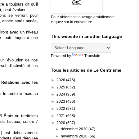
re a toujours dit qu'il
i, peut évoluer.
ions se verront pour
Pour obtenir cet ouvrage gratuitement
t, année après année,
cliquez sur la couverture
tiront avec un niveau
This website in another language
de toute façon à une
Powered by
Translate
ur l'évolution de nos
sel d'activité et les
Tous les articles de Le Centrisme
►
2026
(475)
Relations avec les
►
2025
(852)
 le territoire mais au
►
2024
(939)
►
2023
(486)
►
2022
(981)
►
2021
(658)
3 États ou territoires
dis fiscaux
, contre 7
▼
2020
(597)
►
décembre 2020
(47)
 est définitivement
►
novembre 2020
(56)
endants s'est déroulée