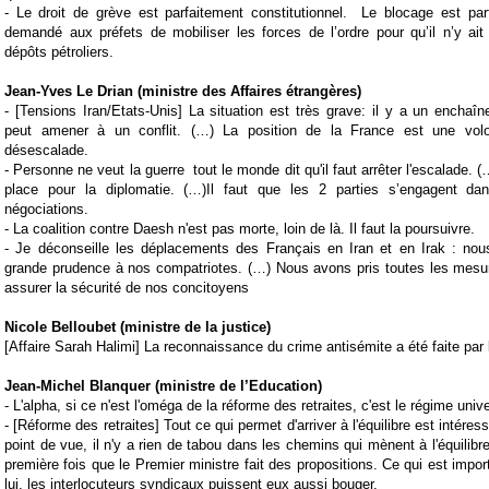
- Le droit de grève est parfaitement constitutionnel. Le blocage est parfa
demandé aux préfets de mobiliser les forces de l’ordre pour qu’il n’y ai
dépôts pétroliers.
Jean-Yves Le Drian (ministre des Affaires étrangères)
- [Tensions
Iran/Etats
-Unis]
La situation est très grave: il y a un enchaî
peut amener à un conflit. (…) La position de la France est une volo
désescalade.
-
Personne ne veut la guerre
tout le monde dit qu'il faut arrêter l'escalade. (
place pour la diplomatie. (…)Il faut que les 2 parties s’engagent d
négociations.
-
La coalition contre Daesh n'est pas morte, loin de là. Il faut la poursuivre.
-
Je déconseille les déplacements des Français en Iran et en Irak : nous
grande prudence à nos compatriotes. (…) Nous avons pris toutes les mesu
assurer la sécurité de nos concitoyens
Nicole Belloubet (ministre de la justice)
[
Affaire Sarah Halimi] La reconnaissance du crime antisémite a été faite par 
Jean-Michel Blanquer (ministre de l’Education)
-
L'alpha, si ce n'est l'oméga de la réforme des
retraite
s, c'est le régime univ
- [Réforme des retraites]
Tout ce qui permet d'arriver à l'équilibre est intére
point de vue, il n'y a rien de tabou dans les chemins qui mènent à l'équilibr
première fois que le Premier ministre fait des propositions. Ce qui est impor
lui, les interlocuteurs syndicaux puissent eux aussi bouger.