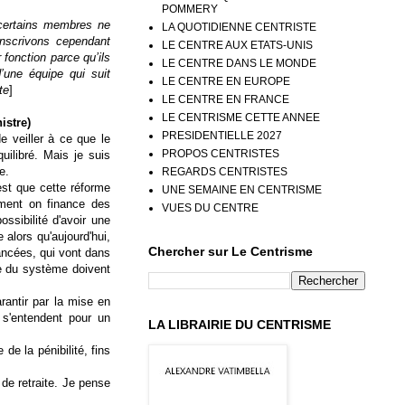
POMMERY
certains membres ne
LA QUOTIDIENNE CENTRISTE
anscrivons cependant
LE CENTRE AUX ETATS-UNIS
 fonction parce qu’ils
LE CENTRE DANS LE MONDE
d’une équipe qui suit
LE CENTRE EN EUROPE
te
]
LE CENTRE EN FRANCE
LE CENTRISME CETTE ANNEE
istre)
PRESIDENTIELLE 2027
de veiller à ce que le
PROPOS CENTRISTES
uilibré. Mais je suis
e.
REGARDS CENTRISTES
est que cette réforme
UNE SEMAINE EN CENTRISME
mment on finance des
VUES DU CENTRE
ssibilité d'avoir une
 alors qu'aujourd'hui,
Chercher sur Le Centrisme
vancées, qui vont dans
re du système doivent
arantir par la mise en
 s'entendent pour un
LA LIBRAIRIE DU CENTRISME
de la pénibilité, fins
de retraite. Je pense