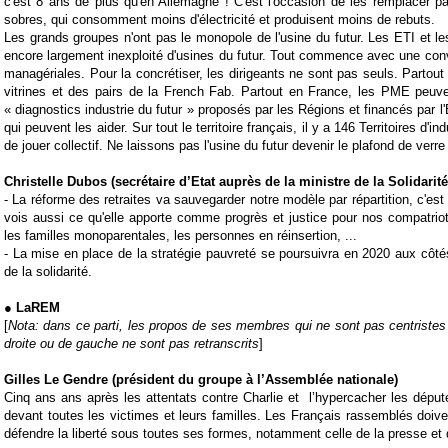
c'est 8 ans de plus qu'en Allemagne ! C'est l'occasion de les remplacer 
sobres, qui consomment moins d'électricité et produisent moins de rebuts.
Les grands groupes n'ont pas le monopole de l'usine du futur. Les ETI et l
encore largement inexploité d'usines du futur. Tout commence avec une conv
managériales. Pour la concrétiser, les dirigeants ne sont pas seuls. Partout
vitrines et des pairs de la French Fab. Partout en France, les PME peuve
« diagnostics industrie du futur » proposés par les Régions et financés par l
qui peuvent les aider. Sur tout le territoire français, il y a 146 Territoires d'ind
de jouer collectif. Ne laissons pas l'usine du futur devenir le plafond de verre 
Christelle Dubos (secrétaire d’Etat auprès de la ministre de la Solidarité
-
La
réforme des retraites
va sauvegarder notre modèle par répartition, c'est
vois aussi ce qu'elle apporte comme progrès et justice pour nos compatriote
les familles monoparentales, les personnes en réinsertion, ...
-
La mise en place de la stratégie pauvreté se poursuivra en 2020 aux côté
de la solidarité.
● LaREM
[
Nota: dans ce parti, les propos de ses membres qui ne sont pas centristes
droite ou de gauche ne sont pas retranscrits
]
Gilles Le Gendre (président du groupe à l’Assemblée nationale)
Cinq ans ans après les attentats contre
Charlie
et
l’hypercacher
les dépu
devant toutes les victimes et leurs familles. Les Français rassemblés doiv
défendre la liberté sous toutes ses formes, notamment celle de la presse et 