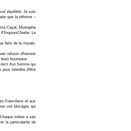
oit équilibré. Je suis
aite que la réforme –
Elsa Cayat, Mustapha
,
#ToujoursCharlie
. Le
ue faire de la morale,
ais refuser d'honorer
 leurs bourreaux.
u récit d'un homme qui
 pour interdire d'être
es Franciliens et aux
sser ces blocages qui
 Chaque métier a ses
r la particularité de