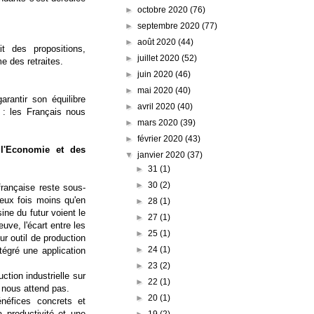
►
octobre 2020
(76)
►
septembre 2020
(77)
►
août 2020
(44)
t des propositions,
►
juillet 2020
(52)
e des retraites.
►
juin 2020
(46)
►
mai 2020
(40)
rantir son équilibre
►
avril 2020
(40)
 : les Français nous
►
mars 2020
(39)
►
février 2020
(43)
 l'Economie et des
▼
janvier 2020
(37)
►
31
(1)
►
30
(2)
française reste sous-
eux fois moins qu'en
►
28
(1)
ine du futur voient le
►
27
(1)
uve, l'écart entre les
►
25
(1)
r outil de production
►
24
(1)
tégré une application
►
23
(2)
ction industrielle sur
►
22
(1)
e nous attend pas.
►
20
(1)
énéfices concrets et
 productivité et une
►
19
(2)