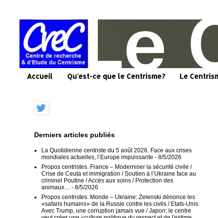
Accueil
Qu'est-ce que le Centrisme?
Le Centris
Derniers articles publiés
La Quotidienne centriste du 5 août 2026. Face aux crises
mondiales actuelles, l’Europe impuissante
- 8/5/2026
Propos centristes. France – Moderniser la sécurité civile /
Crise de Ceuta et immigration / Soutien à l’Ukraine face au
criminel Poutine / Accès aux soins / Protection des
animaux…
- 8/5/2026
Propos centristes. Monde – Ukraine: Zelenski dénonce les
«safaris humains» de la Russie contre les civils / Etats-Unis:
Avec Trump, une corruption jamais vue / Japon: le centre
veut créer une «culture politique du respect et de l'estime