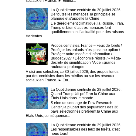
sociaux en France. ► Emma...
La Quotidienne centriste du 30 juillet 2026.
De toutes les menaces, la principale se
planque et s’appelle la Chine
L e dérèglement climatique, la Russie, l’Iran,
Trump et bien d’autres menaces font
quotidiennement l’actualité pour des raisons
évidentes. ...
Propos centristes. France – Feux de forêts /
Protéger les enfants n’est pas une option /
Protéger notre modèle d’information /
Budget 2027 / L’économie résiste / «Méga-
décret» de simplification / Aide «grands
rouleurs» prolongée…
V oici une sélection, ce 30 juillet 2026, des propos tenus
par des centristes dans les médias ou sur les réseaux
sociaux en France. ► Em...
La Quotidienne centriste du 28 juillet 2026.
Quand Trump fait préférer la Chine aux
Etats-Unis dans le monde
S elon un sondage de Pew Research
Center, la plupart des populations des 36
pays sélectionnés préfèrent la Chine aux
Etats-Unis, conséquence...
La Quotidienne centriste du 29 juillet 2026.
Les responsables des feux de forêts, c’est
nous tous!