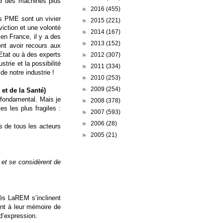
par des machines plus
►
2016
(455)
es PME sont un vivier
►
2015
(221)
iction et une volonté
►
2014
(167)
 en France, il y a des
►
2013
(152)
nt avoir recours aux
'Etat ou à des experts
►
2012
(307)
ustrie et la possibilité
►
2011
(334)
de notre industrie !
►
2010
(253)
►
2009
(254)
 et de la Santé)
 fondamental. Mais je
►
2008
(378)
s les plus fragiles :
►
2007
(593)
►
2006
(28)
s de tous les acteurs
►
2005
(21)
 et se considèrent de
tés
LaREM
s’inclinent
ent à leur mémoire de
d’expression.