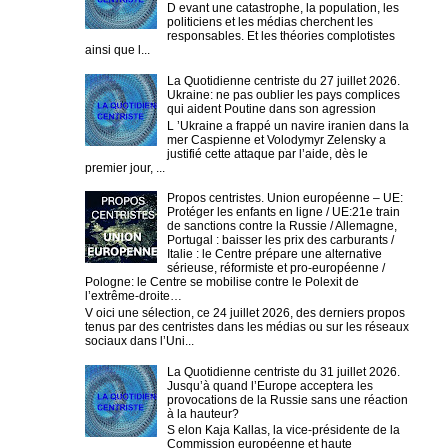
D evant une catastrophe, la population, les
politiciens et les médias cherchent les
responsables. Et les théories complotistes
ainsi que l...
La Quotidienne centriste du 27 juillet 2026.
Ukraine: ne pas oublier les pays complices
qui aident Poutine dans son agression
L ’Ukraine a frappé un navire iranien dans la
mer Caspienne et Volodymyr Zelensky a
justifié cette attaque par l’aide, dès le
premier jour, ...
Propos centristes. Union européenne – UE:
Protéger les enfants en ligne / UE:21e train
de sanctions contre la Russie / Allemagne,
Portugal : baisser les prix des carburants /
Italie : le Centre prépare une alternative
sérieuse, réformiste et pro-européenne /
Pologne: le Centre se mobilise contre le Polexit de
l’extrême-droite…
V oici une sélection, ce 24 juillet 2026, des derniers propos
tenus par des centristes dans les médias ou sur les réseaux
sociaux dans l’Uni...
La Quotidienne centriste du 31 juillet 2026.
Jusqu’à quand l’Europe acceptera les
provocations de la Russie sans une réaction
à la hauteur?
S elon Kaja Kallas, la vice-présidente de la
Commission européenne et haute