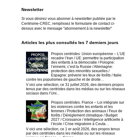
Newsletter
Si vous désirez vous abonner à newsletter publiée par le
Centrisme-CREC,
remplissez le formulaire de contact ci-
dessus avec le message "abonnement à la newsletter"
Articles les plus consultés les 7 derniers jours
Propos centristes. Union européenne – L’UE
recadre l’Iran / UE: permettre la participation
des enfants à la démocratie / Pologne:
l’ennemi, c’est la Russie / Allemagne:
protection des minorités sexuelles /
Espagne: prévenir les feux de forêts / Italie:
contre les populismes de gauche et de droite…
V oici une sélection, ce 31 juillet 2026, des derniers propos
tenus par des centristes dans les médias ou sur les réseaux
sociaux dans l’Uni...
Propos centristes. France – Loi intégrale sur
les violences contre les enfants et les
femmes / Protection des animaux / Feux de
forêts / Dérèglement climatique / Budget
2027 / Croissance / Intelligence artificielle à
l’école / Crise migratoire à Ceuta…
V oici une sélection, ce 1 er août 2026, des propos tenus
par des centristes dans les médias ou sur les réseaux