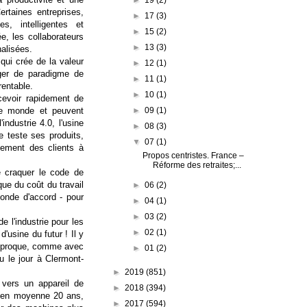
rtaines entreprises,
►
17
(3)
 intelligentes et
►
15
(2)
, les collaborateurs
►
13
(3)
nalisées.
qui crée de la valeur
►
12
(1)
anger de paradigme de
►
11
(1)
rentable.
►
10
(1)
ncevoir rapidement de
►
09
(1)
 le monde et peuvent
ndustrie 4.0, l'usine
►
08
(3)
e teste ses produits,
▼
07
(1)
chement des clients à
Propos centristes. France –
Réforme des retraites;...
e craquer le code de
que du coût du travail
►
06
(2)
monde d'accord - pour
►
04
(1)
►
03
(2)
e l'industrie pour les
►
02
(1)
usine du futur ! Il y
réciproque, comme avec
►
01
(2)
u le jour à Clermont-
►
2019
(851)
e vers un appareil de
►
2018
(394)
t en moyenne 20 ans,
►
2017
(594)