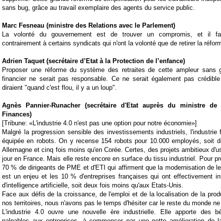
sans bug, grâce au travail exemplaire des agents du service public.
Marc Fesneau (ministre des Relations avec le Parlement)
La volonté du
gouvernement
est de trouver un compromis, et il fai
contrairement à certains
syndicats
qui n'ont la volonté que de retirer la
réform
Adrien Taquet (secrétaire d’Etat à la Protection de l’enfance)
Proposer une réforme du système des
retraites
de cette ampleur sans ga
financier ne serait pas responsable. Ce ne serait également pas crédible
diraient "quand c'est flou, il y a un loup".
Agnès Pannier-Runacher (
secrétaire d'Etat auprès du ministre de
Finances)
[Tribune: «L'industrie 4.0 n'est pas une option pour notre économie»]
Malgré la progression sensible des investissements industriels, l'industrie 
équipée en robots. On y recense 154 robots pour 10.000 employés, soit d
Allemagne et cinq fois moins qu'en Corée. Certes, des projets ambitieux d'us
jour en France. Mais elle reste encore en surface du tissu industriel. Pour pre
70 % de dirigeants de PME et d'ETI qui affirment que la modernisation de leu
est un enjeu et les 10 % d'entreprises françaises qui ont effectivement in
d'intelligence artificielle, soit deux fois moins qu'aux Etats-Unis.
Face aux défis de la croissance, de l'emploi et de la localisation de la produ
nos territoires, nous n'avons pas le temps d'hésiter car le reste du monde n
L'industrie 4.0 ouvre une nouvelle ère industrielle. Elle apporte des b
palpables aux entreprises, à commencer par une nette amélioration de la