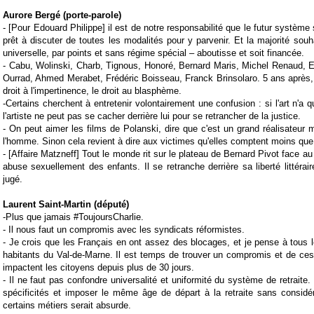
Aurore Bergé (porte-parole)
- [Pour Edouard Philippe]
il est de notre responsabilité que le futur système s
prêt à discuter de toutes les modalités pour y parvenir. Et la majorité souh
universelle, par points et sans régime spécial – aboutisse et soit financée.
-
Cabu, Wolinski, Charb, Tignous, Honoré, Bernard Maris, Michel Renaud, 
Ourrad, Ahmed Merabet, Frédéric Boisseau, Franck Brinsolaro. 5 ans après
droit à l'impertinence, le droit au blasphème.
-
Certains cherchent à entretenir volontairement une confusion : si l'art n'a q
l'artiste ne peut pas se cacher derrière lui pour se retrancher de la justice.
-
On peut aimer les films de Polanski, dire que c'est un grand réalisateur m
l'homme. Sinon cela revient à dire aux victimes qu'elles comptent moins que
-
[Affaire Matzneff] Tout le monde rit sur le plateau de Bernard Pivot face a
abuse sexuellement des enfants. Il se retranche derrière sa liberté littéraire
jugé.
Laurent Saint-Martin (député)
-
Plus que jamais
#ToujoursCharlie
.
-
Il nous faut un compromis avec les syndicats réformistes.
-
Je crois que les Français en ont assez des blocages, et je pense à tous l
habitants du Val-de-Marne. Il est temps de trouver un compromis et de ce
impactent les citoyens depuis plus de 30 jours.
-
Il ne faut pas confondre universalité et uniformité du système de
retraite
.
spécificités et imposer le même âge de départ à la retraite sans considére
certains métiers serait absurde.