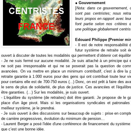
● Gouvernement
[
Nota: dans ce gouvernement, 
sont pas centristes; nous retr
leurs propos en rapport avec leur
font partie selon nos critères 
une politique globalement centris
Edouard Philippe (Premier min
-
Il est de notre responsabilité 
futur système de
retraite
soit éq
ouvert à discuter de toutes les modalités qui permettent d’obtenir cet équilibr
- Je ne suis fermé sur aucune modalité. Je suis attaché à un principe qui 
ne soit pas irresponsable et qui ne se poserait pas la question de co
avancées. On va mettre en place un minimum contributif, c'est à dire la po
retraite garantie à 1.000 euros pour des gens qui ont contribué toute leur vie
pour certains elle est de 700-750 euros (...) Donc, on est prêt à faire des a
le sens de plus de solidarité, de plus de justice. Ces avancées et l'équilib
être garanties. (…) Sur les modalités, je suis ouvert.
- L'équilibre du système (de retraites) doit être garanti. Je propose de le g
place d'un âge pivot. Mais si les organisations syndicales et patronales
meilleur système, je le prendrai.
- Je suis ouvert à des discussions sur beaucoup de sujets : prise en compte 
de carrière progressives, évolution du minimum de pension…
- Laurent Berger a posé l'idée d'une conférence de financement du système 
que c’est une bonne idée.