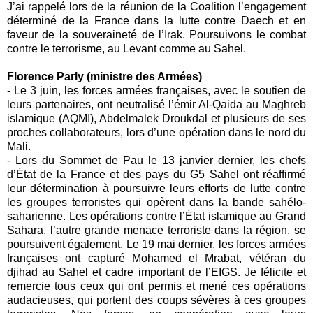
J’ai rappelé lors de la réunion de la
Coalition
l’engagement
déterminé de la
France
dans la lutte contre
Daech
et en
faveur de la souveraineté de l’
Irak
. Poursuivons le combat
contre le terrorisme, au
Levant
comme au
Sahel
.
Florence Parly (ministre des Armées)
-
Le 3 juin, les forces armées françaises, avec le soutien de
leurs partenaires, ont neutralisé l’émir Al-Qaida au Maghreb
islamique (AQMI), Abdelmalek Droukdal et plusieurs de ses
proches collaborateurs, lors d’une opération dans le nord du
Mali.
-
Lors du Sommet de Pau le 13 janvier dernier, les chefs
d’État de la France et des pays du G5 Sahel ont réaffirmé
leur détermination à poursuivre leurs efforts de lutte contre
les groupes terroristes qui opèrent dans la bande sahélo-
saharienne. Les opérations contre l’État islamique au Grand
Sahara, l’autre grande menace terroriste dans la région, se
poursuivent également. Le 19 mai dernier, les forces armées
françaises ont capturé Mohamed el Mrabat, vétéran du
djihad au Sahel et cadre important de l’EIGS. Je félicite et
remercie tous ceux qui ont permis et mené ces opérations
audacieuses, qui portent des coups sévères à ces groupes