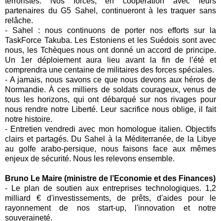
terroristes. Nos forces, en coopération avec leurs
partenaires du G5 Sahel, continueront à les traquer sans
relâche.
-
Sahel : nous continuons de porter nos efforts sur la
TaskForce Takuba. Les Estoniens et les Suédois sont avec
nous, les Tchèques nous ont donné un accord de principe.
Un 1er déploiement aura lieu avant la fin de l’été et
comprendra une centaine de militaires des forces spéciales.
-
A jamais, nous savons ce que nous devons aux héros de
Normandie. À ces milliers de soldats courageux, venus de
tous les horizons, qui ont débarqué sur nos rivages pour
nous rendre notre Liberté. Leur sacrifice nous oblige, il fait
notre histoire.
-
Entretien vendredi avec mon homologue italien. Objectifs
clairs et partagés. Du Sahel à la Méditerranée, de la Libye
au golfe arabo-persique, nous faisons face aux mêmes
enjeux de sécurité. Nous les relevons ensemble.
Bruno Le Maire (ministre de l’Economie et des Finances)
-
Le plan de soutien aux entreprises technologiques. 1,2
milliard € d'investissements, de prêts, d'aides pour le
rayonnement de nos start-up, l'innovation et notre
souveraineté.