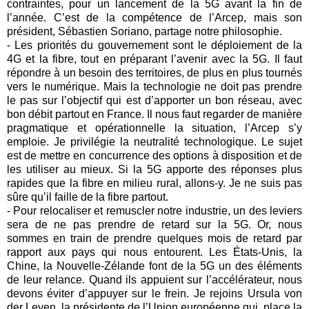
contraintes, pour un lancement de la 5G avant la fin de
l’année. C’est de la compétence de l’Arcep, mais son
président, Sébastien Soriano, partage notre philosophie.
- Les priorités du gouvernement sont le déploiement de la
4G et la fibre, tout en préparant l’avenir avec la 5G. Il faut
répondre à un besoin des territoires, de plus en plus tournés
vers le numérique. Mais la technologie ne doit pas prendre
le pas sur l’objectif qui est d’apporter un bon réseau, avec
bon débit partout en France. Il nous faut regarder de manière
pragmatique et opérationnelle la situation, l’Arcep s’y
emploie. Je privilégie la neutralité technologique. Le sujet
est de mettre en concurrence des options à disposition et de
les utiliser au mieux. Si la 5G apporte des réponses plus
rapides que la fibre en milieu rural, allons-y. Je ne suis pas
sûre qu’il faille de la fibre partout.
- Pour relocaliser et remuscler notre industrie, un des leviers
sera de ne pas prendre de retard sur la 5G. Or, nous
sommes en train de prendre quelques mois de retard par
rapport aux pays qui nous entourent. Les États-Unis, la
Chine, la Nouvelle-Zélande font de la 5G un des éléments
de leur relance. Quand ils appuient sur l’accélérateur, nous
devons éviter d’appuyer sur le frein. Je rejoins Ursula von
der Leyen, la présidente de l’Union européenne qui, place la