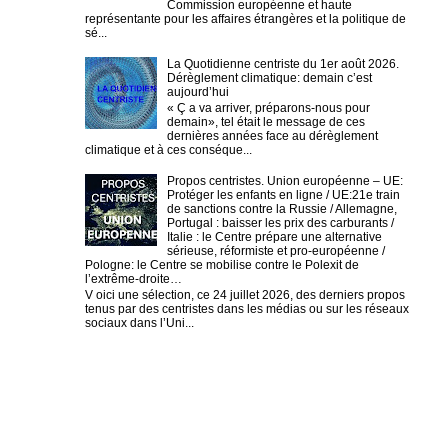
Commission européenne et haute
représentante pour les affaires étrangères et la politique de
sé...
La Quotidienne centriste du 1er août 2026.
Dérèglement climatique: demain c’est
aujourd’hui
« Ç a va arriver, préparons-nous pour
demain», tel était le message de ces
dernières années face au dérèglement
climatique et à ces conséque...
Propos centristes. Union européenne – UE:
Protéger les enfants en ligne / UE:21e train
de sanctions contre la Russie / Allemagne,
Portugal : baisser les prix des carburants /
Italie : le Centre prépare une alternative
sérieuse, réformiste et pro-européenne /
Pologne: le Centre se mobilise contre le Polexit de
l’extrême-droite…
V oici une sélection, ce 24 juillet 2026, des derniers propos
tenus par des centristes dans les médias ou sur les réseaux
sociaux dans l’Uni...