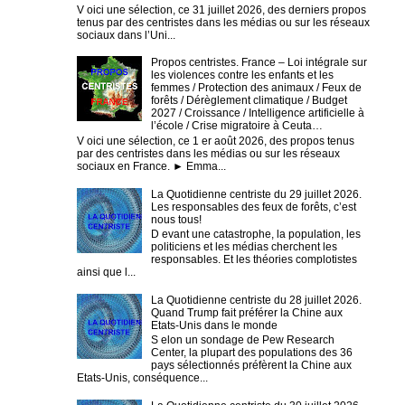
V oici une sélection, ce 31 juillet 2026, des derniers propos
tenus par des centristes dans les médias ou sur les réseaux
sociaux dans l’Uni...
Propos centristes. France – Loi intégrale sur
les violences contre les enfants et les
femmes / Protection des animaux / Feux de
forêts / Dérèglement climatique / Budget
2027 / Croissance / Intelligence artificielle à
l’école / Crise migratoire à Ceuta…
V oici une sélection, ce 1 er août 2026, des propos tenus
par des centristes dans les médias ou sur les réseaux
sociaux en France. ► Emma...
La Quotidienne centriste du 29 juillet 2026.
Les responsables des feux de forêts, c’est
nous tous!
D evant une catastrophe, la population, les
politiciens et les médias cherchent les
responsables. Et les théories complotistes
ainsi que l...
La Quotidienne centriste du 28 juillet 2026.
Quand Trump fait préférer la Chine aux
Etats-Unis dans le monde
S elon un sondage de Pew Research
Center, la plupart des populations des 36
pays sélectionnés préfèrent la Chine aux
Etats-Unis, conséquence...