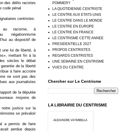
on des délits racistes
POMMERY
le code pénal
LA QUOTIDIENNE CENTRISTE
LE CENTRE AUX ETATS-UNIS
signataires centristes:
LE CENTRE DANS LE MONDE
LE CENTRE EN EUROPE
s au racisme, à
LE CENTRE EN FRANCE
 au négationnisme
LE CENTRISME CETTE ANNEE
’hui au dispositif de
PRESIDENTIELLE 2027
PROPOS CENTRISTES
t une loi de liberté, à
res», mettant fin à la
REGARDS CENTRISTES
des siècles le débat
UNE SEMAINE EN CENTRISME
 garantie de la liberté
VUES DU CENTRE
ribue à faire accroire
tisme ne sont pas des
Chercher sur Le Centrisme
lues aux journalistes
rapport de la députée
nouveaux moyens de
LA LIBRAIRIE DU CENTRISME
otre justice sur la
trémistes se prévaloir
al a permis de faire
e avait perdue depuis