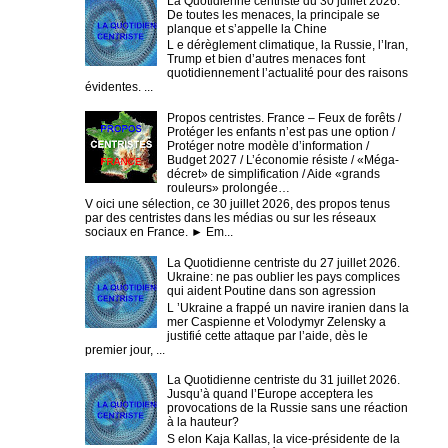
La Quotidienne centriste du 30 juillet 2026.
De toutes les menaces, la principale se
planque et s’appelle la Chine
L e dérèglement climatique, la Russie, l’Iran,
Trump et bien d’autres menaces font
quotidiennement l’actualité pour des raisons
évidentes. ...
Propos centristes. France – Feux de forêts /
Protéger les enfants n’est pas une option /
Protéger notre modèle d’information /
Budget 2027 / L’économie résiste / «Méga-
décret» de simplification / Aide «grands
rouleurs» prolongée…
V oici une sélection, ce 30 juillet 2026, des propos tenus
par des centristes dans les médias ou sur les réseaux
sociaux en France. ► Em...
La Quotidienne centriste du 27 juillet 2026.
Ukraine: ne pas oublier les pays complices
qui aident Poutine dans son agression
L ’Ukraine a frappé un navire iranien dans la
mer Caspienne et Volodymyr Zelensky a
justifié cette attaque par l’aide, dès le
premier jour, ...
La Quotidienne centriste du 31 juillet 2026.
Jusqu’à quand l’Europe acceptera les
provocations de la Russie sans une réaction
à la hauteur?
S elon Kaja Kallas, la vice-présidente de la