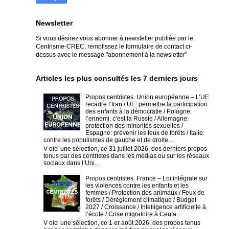
Newsletter
Si vous désirez vous abonner à newsletter publiée par le
Centrisme-CREC,
remplissez le formulaire de contact ci-
dessus avec le message "abonnement à la newsletter"
Articles les plus consultés les 7 derniers jours
Propos centristes. Union européenne – L’UE
recadre l’Iran / UE: permettre la participation
des enfants à la démocratie / Pologne:
l’ennemi, c’est la Russie / Allemagne:
protection des minorités sexuelles /
Espagne: prévenir les feux de forêts / Italie:
contre les populismes de gauche et de droite…
V oici une sélection, ce 31 juillet 2026, des derniers propos
tenus par des centristes dans les médias ou sur les réseaux
sociaux dans l’Uni...
Propos centristes. France – Loi intégrale sur
les violences contre les enfants et les
femmes / Protection des animaux / Feux de
forêts / Dérèglement climatique / Budget
2027 / Croissance / Intelligence artificielle à
l’école / Crise migratoire à Ceuta…
V oici une sélection, ce 1 er août 2026, des propos tenus