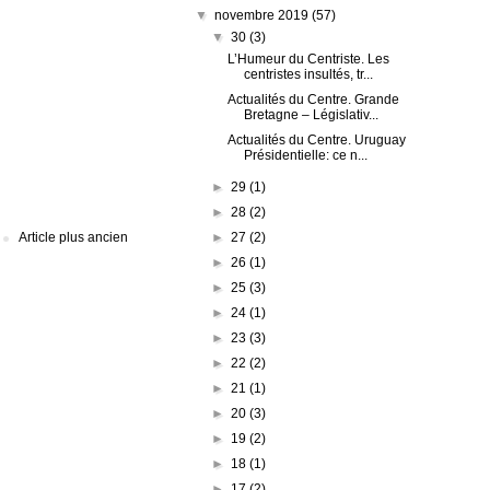
▼
novembre 2019
(57)
▼
30
(3)
L’Humeur du Centriste. Les
centristes insultés, tr...
Actualités du Centre. Grande
Bretagne – Législativ...
Actualités du Centre. Uruguay
Présidentielle: ce n...
►
29
(1)
►
28
(2)
►
27
(2)
Article plus ancien
►
26
(1)
►
25
(3)
►
24
(1)
►
23
(3)
►
22
(2)
►
21
(1)
►
20
(3)
►
19
(2)
►
18
(1)
►
17
(2)