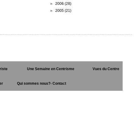
►
2006
(28)
►
2005
(21)
riste
Une Semaine en Centrisme
Vues du Centre
er
Qui sommes nous?- Contact