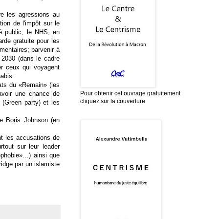
tre les agressions au
ion de l'impôt sur le
é public, le NHS, en
arde gratuite pour les
mentaires; parvenir à
à 2030 (dans le cadre
xer ceux qui voyagent
nabis.
dats du «Remain» (les
Pour obtenir cet ouvrage gratuitement
avoir une chance de
cliquez sur la couverture
 (Green party) et les
de Boris Johnson (en
nt les accusations de
rtout sur leur leader
ophobie»…) ainsi que
ridge par un islamiste