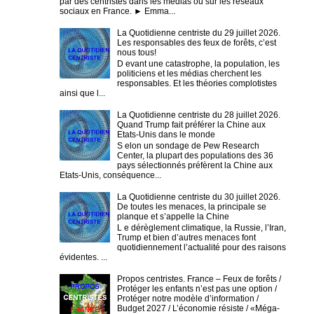
par des centristes dans les médias ou sur les réseaux
sociaux en France. ► Emma...
La Quotidienne centriste du 29 juillet 2026.
Les responsables des feux de forêts, c’est
nous tous!
D evant une catastrophe, la population, les
politiciens et les médias cherchent les
responsables. Et les théories complotistes
ainsi que l...
La Quotidienne centriste du 28 juillet 2026.
Quand Trump fait préférer la Chine aux
Etats-Unis dans le monde
S elon un sondage de Pew Research
Center, la plupart des populations des 36
pays sélectionnés préfèrent la Chine aux
Etats-Unis, conséquence...
La Quotidienne centriste du 30 juillet 2026.
De toutes les menaces, la principale se
planque et s’appelle la Chine
L e dérèglement climatique, la Russie, l’Iran,
Trump et bien d’autres menaces font
quotidiennement l’actualité pour des raisons
évidentes. ...
Propos centristes. France – Feux de forêts /
Protéger les enfants n’est pas une option /
Protéger notre modèle d’information /
Budget 2027 / L’économie résiste / «Méga-