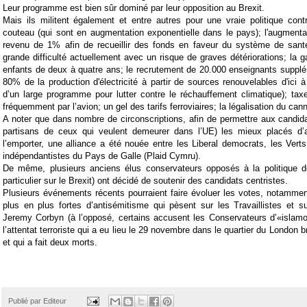
Leur programme est bien sûr dominé par leur opposition au Brexit.
Mais ils militent également et entre autres pour une vraie politique con
couteau (qui sont en augmentation exponentielle dans le pays); l'augmentat
revenu de 1% afin de recueillir des fonds en faveur du système de sant
grande difficulté actuellement avec un risque de graves détériorations; la g
enfants de deux à quatre ans; le recrutement de 20.000 enseignants supplé
80% de la production d'électricité à partir de sources renouvelables d'ici 
d’un large programme pour lutter contre le réchauffement climatique); ta
fréquemment par l’avion; un gel des tarifs ferroviaires; la légalisation du can
A noter que dans nombre de circonscriptions, afin de permettre aux candi
partisans de ceux qui veulent demeurer dans l’UE) les mieux placés d’
l’emporter, une alliance a été nouée entre les Liberal democrats, les Verts
indépendantistes du Pays de Galle (Plaid Cymru).
De même, plusieurs anciens élus conservateurs opposés à la politique 
particulier sur le Brexit) ont décidé de soutenir des candidats centristes.
Plusieurs événements récents pourraient faire évoluer les votes, notamme
plus en plus fortes d’antisémitisme qui pèsent sur les Travaillistes et su
Jeremy Corbyn (à l’opposé, certains accusent les Conservateurs d’«islam
l’attentat terroriste qui a eu lieu le 29 novembre dans le quartier du London b
et qui a fait deux morts.
Publié par
Editeur