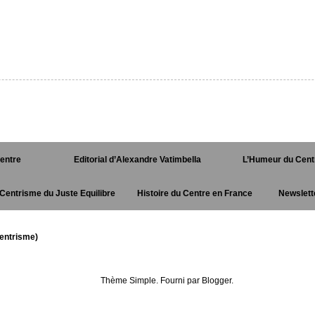
Centre
Editorial d’Alexandre Vatimbella
L’Humeur du Cent
Centrisme du Juste Equilibre
Histoire du Centre en France
Newslett
entrisme)
Thème Simple. Fourni par
Blogger
.