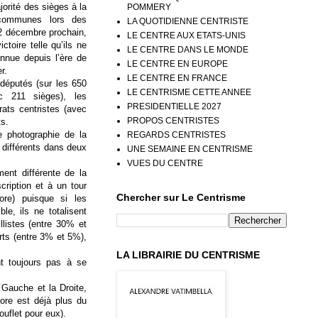
orité des sièges à la
POMMERY
communes lors des
LA QUOTIDIENNE CENTRISTE
12 décembre prochain,
LE CENTRE AUX ETATS-UNIS
ctoire telle qu’ils ne
LE CENTRE DANS LE MONDE
onnue depuis l’ère de
LE CENTRE EN EUROPE
r.
LE CENTRE EN FRANCE
députés (sur les 650
LE CENTRISME CETTE ANNEE
ec 211 sièges), les
PRESIDENTIELLE 2027
ats centristes (avec
PROPOS CENTRISTES
ts.
e photographie de la
REGARDS CENTRISTES
 différents dans deux
UNE SEMAINE EN CENTRISME
VUES DU CENTRE
ent différente de la
cription et à un tour
Chercher sur Le Centrisme
ore) puisque si les
e, ils ne totalisent
listes (entre 30% et
rts (entre 3% et 5%),
LA LIBRAIRIE DU CENTRISME
nt toujours pas à se
 Gauche et la Droite,
ore est déjà plus du
ouflet pour eux).