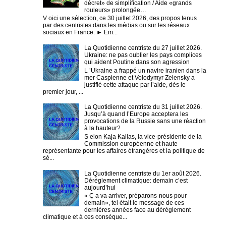
décret» de simplification / Aide «grands
rouleurs» prolongée…
V oici une sélection, ce 30 juillet 2026, des propos tenus
par des centristes dans les médias ou sur les réseaux
sociaux en France. ► Em...
La Quotidienne centriste du 27 juillet 2026.
Ukraine: ne pas oublier les pays complices
qui aident Poutine dans son agression
L ’Ukraine a frappé un navire iranien dans la
mer Caspienne et Volodymyr Zelensky a
justifié cette attaque par l’aide, dès le
premier jour, ...
La Quotidienne centriste du 31 juillet 2026.
Jusqu’à quand l’Europe acceptera les
provocations de la Russie sans une réaction
à la hauteur?
S elon Kaja Kallas, la vice-présidente de la
Commission européenne et haute
représentante pour les affaires étrangères et la politique de
sé...
La Quotidienne centriste du 1er août 2026.
Dérèglement climatique: demain c’est
aujourd’hui
« Ç a va arriver, préparons-nous pour
demain», tel était le message de ces
dernières années face au dérèglement
climatique et à ces conséque...