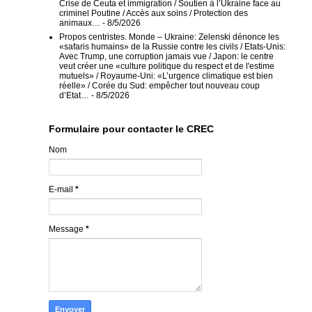
Crise de Ceuta et immigration / Soutien à l’Ukraine face au
criminel Poutine / Accès aux soins / Protection des
animaux…
- 8/5/2026
Propos centristes. Monde – Ukraine: Zelenski dénonce les
«safaris humains» de la Russie contre les civils / Etats-Unis:
Avec Trump, une corruption jamais vue / Japon: le centre
veut créer une «culture politique du respect et de l'estime
mutuels» / Royaume-Uni: «L’urgence climatique est bien
réelle» / Corée du Sud: empêcher tout nouveau coup
d’Etat…
- 8/5/2026
Formulaire pour contacter le CREC
Nom
E-mail
*
Message
*