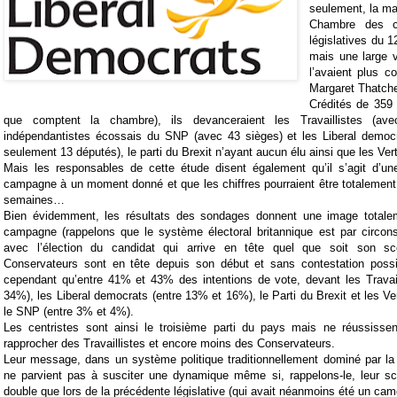
seulement, la maj
Chambre des 
législatives du 
mais une large vi
l’avaient plus c
Margaret Thatche
Crédités de 359 
que comptent la chambre), ils devanceraient les Travaillistes (av
indépendantistes écossais du SNP (avec 43 sièges) et les Liberal democr
seulement 13 députés), le parti du Brexit n’ayant aucun élu ainsi que les Ver
Mais les responsables de cette étude disent également qu’il s’agit d’un
campagne à un moment donné et que les chiffres pourraient être totalement
semaines…
Bien évidemment, les résultats des sondages donnent une image totalem
campagne (rappelons que le système électoral britannique est par circons
avec l’élection du candidat qui arrive en tête quel que soit son sc
Conservateurs sont en tête depuis son début et sans contestation possibl
cependant qu’entre 41% et 43% des intentions de vote, devant les Travail
34%), les Liberal democrats (entre 13% et 16%), le Parti du Brexit et les Ve
le SNP (entre 3% et 4%).
Les centristes sont ainsi le troisième parti du pays mais ne réussisse
rapprocher des Travaillistes et encore moins des Conservateurs.
Leur message, dans un système politique traditionnellement dominé par la
ne parvient pas à susciter une dynamique même si, rappelons-le, leur sc
double que lors de la précédente législative (qui avait néanmoins été un cam