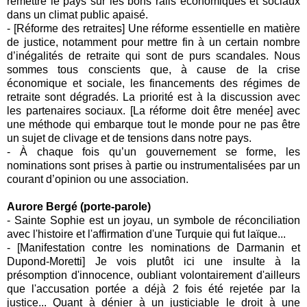
remettre le pays sur les bons rails économiques et sociaux
dans un climat public apaisé.
- [Réforme des retraites] Une réforme essentielle en matière
de justice, notamment pour mettre fin à un certain nombre
d’inégalités de retraite qui sont de purs scandales. Nous
sommes tous conscients que, à cause de la crise
économique et sociale, les financements des régimes de
retraite sont dégradés. La priorité est à la discussion avec
les partenaires sociaux. [La réforme doit être menée] avec
une méthode qui embarque tout le monde pour ne pas être
un sujet de clivage et de tensions dans notre pays.
- À chaque fois qu’un gouvernement se forme, les
nominations sont prises à partie ou instrumentalisées par un
courant d’opinion ou une association.
Aurore Bergé (porte-parole)
-
Sainte Sophie est un joyau, un symbole de réconciliation
avec l'histoire et l'affirmation d'une Turquie qui fut laïque...
-
[
Manifestation contre les nomin
ations de Darmanin et
Dupond
-
Moretti]
Je
vois plutôt ici une insulte à la
présomption d'innocence, oubliant volontairement d'ailleurs
que l'accusation portée a déjà 2 fois été rejetée par la
justice... Quant à dénier à un justiciable le droit à une