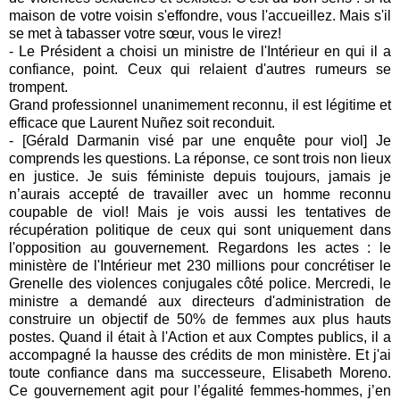
maison de votre voisin s'effondre, vous l'accueillez. Mais s'il
se met à tabasser votre sœur, vous le virez!
- Le Président a choisi un ministre de l'Intérieur en qui il a
confiance, point. Ceux qui relaient d'autres rumeurs se
trompent.
Grand professionnel unanimement reconnu, il est légitime et
efficace que Laurent Nuñez soit reconduit.
- [Gérald Darmanin visé par une enquête pour viol] Je
comprends les questions. La réponse, ce sont trois non lieux
en justice. Je suis féministe depuis toujours, jamais je
n’aurais accepté de travailler avec un homme reconnu
coupable de viol! Mais je vois aussi les tentatives de
récupération politique de ceux qui sont uniquement dans
l'opposition au gouvernement. Regardons les actes : le
ministère de l'Intérieur met 230 millions pour concrétiser le
Grenelle des violences conjugales côté police. Mercredi, le
ministre a demandé aux directeurs d'administration de
construire un objectif de 50% de femmes aux plus hauts
postes. Quand il était à l'Action et aux Comptes publics, il a
accompagné la hausse des crédits de mon ministère. Et j'ai
toute confiance dans ma successeure, Elisabeth Moreno.
Ce gouvernement agit pour l’égalité femmes-hommes, j’en