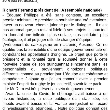
sont pas retranscrits
]
Richard Ferrand (président de l’Assemblée nationale)
- Édouard Philippe a été, sans conteste, un excellent
premier ministre. Le président a souhaité une «réinvention»,
tracer un nouveau chemin jalonné par le dialogue… Il n’est
pas anormal que, en restant fidèle à ses projets initiaux tout
en donnant une inflexion plus sociale, plus solidaire, plus
écologique, il ait pu juger utile de changer d’équipe.
[Avènement du sarkozysme en macronie] Absurde! On ne
qualifie pas la sensibilité d’une équipe gouvernementale en
contrôlant les appellations d’origine. Le projet que porte le
président et la tonalité qu’il a souhaité donner à cette
nouvelle phase de son quinquennat s’incarnent dans les
personnalités qui proviennent d’horizons politiques
différents, comme au premier jour. L’équipe est cohérente et
compétente. J’ajoute que j’ai en commun avec le premier
ministre l’esprit du rugby: le jeu collectif, savoir faire pack.
- Le MoDem est très présent au sein du gouvernement.
- Avant la crise du Covid, le chômage avait baissé à un
niveau historique, la dette publique était stabilisée, les
impôts avaient baissé et la France enregistrait un record
d’investissements étrangers… Notre politique donnait des