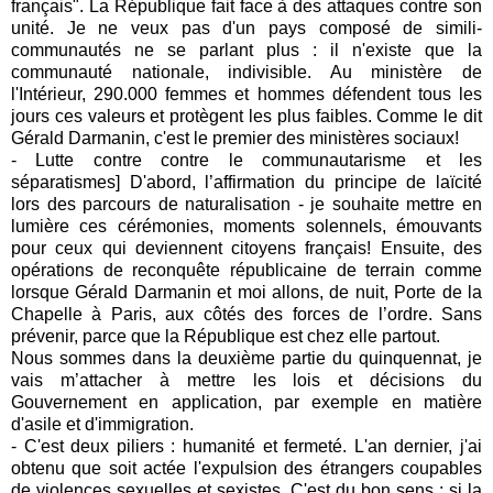
français". La République fait face à des attaques contre son
unité. Je ne veux pas d'un pays composé de simili-
communautés ne se parlant plus : il n'existe que la
communauté nationale, indivisible. Au ministère de
l'Intérieur, 290.000 femmes et hommes défendent tous les
jours ces valeurs et protègent les plus faibles. Comme le dit
Gérald Darmanin, c'est le premier des ministères sociaux!
- Lutte contre contre le communautarisme et les
séparatismes] D'abord, l’affirmation du principe de laïcité
lors des parcours de naturalisation - je souhaite mettre en
lumière ces cérémonies, moments solennels, émouvants
pour ceux qui deviennent citoyens français! Ensuite, des
opérations de reconquête républicaine de terrain comme
lorsque Gérald Darmanin et moi allons, de nuit, Porte de la
Chapelle à Paris, aux côtés des forces de l’ordre. Sans
prévenir, parce que la République est chez elle partout.
Nous sommes dans la deuxième partie du quinquennat, je
vais m’attacher à mettre les lois et décisions du
Gouvernement en application, par exemple en matière
d'asile et d'immigration.
- C'est deux piliers : humanité et fermeté. L'an dernier, j'ai
obtenu que soit actée l'expulsion des étrangers coupables
de violences sexuelles et sexistes. C'est du bon sens : si la