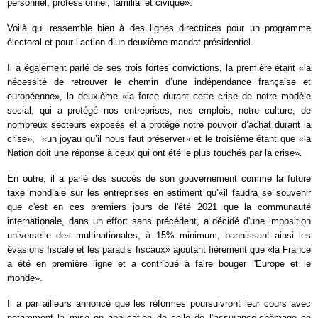
personnel, professionnel, familial et civique
»
.
Voilà qui ressemble bien à des lignes directrices pour un programme
électoral et pour l’action d’un deuxième mandat présidentiel.
Il a également parlé de ses trois fortes convictions, la première étant
«
la
nécessité de retrouver le chemin d’une indépendance française et
européenne
»
, la deuxième
«
la force durant cette crise de notre modèle
social, qui a protégé nos entreprises, nos emplois, notre culture, de
nombreux secteurs exposés et a protégé notre pouvoir d’achat durant la
crise
»
,
«
un joyau qu’il nous faut préserver
» et le troisième étant que
«
la
Nation doit une réponse à ceux qui ont été le plus touchés par la crise
».
En outre, il a parlé des succès de son gouvernement comme la future
taxe mondiale sur les entreprises en estiment qu’«il faudra se souvenir
que c'est en ces premiers jours de l'été 2021 que la communauté
internationale, dans un effort sans précédent, a décidé d'une imposition
universelle des multinationales, à 15% minimum, bannissant ainsi les
évasions fiscale et les paradis fiscaux» ajoutant fièrement que «la France
a été en première ligne et a contribué à faire bouger l'Europe et le
monde».
Il a par ailleurs annoncé que les réformes poursuivront leur cours avec
notamment la mise en application de celle de l’assurance-chômage en