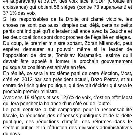
44 auparavant) et 39,1% des voix face à SDP (Croatie en
croissance) qui obtient 56 sièges (contre 73 auparavant) et
37,1% des voix
Si les responsables de la Droite ont clamé victoire, les
choses ne sont pas aussi simples car, déjà, certains petits
partis ont indiqué qu’ils feraient alliance avec la Gauche et
les deux coalitions sont donc proches de l’égalité en sièges.
Du coup, le premier ministre sortant, Zoran Milanovic, peut
espérer demeurer au pouvoir même si le leader de
l’opposition de droite, Tomislav Karamarko, estime qu’il
devrait être appelé à former le prochain gouvernement
puisque sa coalition est arrivée en tête.
En réalité, ce sera le troisième parti de cette élection, Most,
créé en 2012 par son président actuel, Bozo Petrov, et au
centre de l’échiquier politique, qui devrait décider qui sera le
prochain premier ministre.
Avec ses 19 sièges et ses 12,6% de voix, c’est en effet Most
qui fera pencher la balance d’un côté ou de l’autre.
Le parti centriste a fait campagne pour la responsabilité
fiscale, la réduction des dépenses publiques et de la dette
publique, des réductions d'impôt, des réformes dans le
secteur public et la réduction des divisions administratives
du pays.