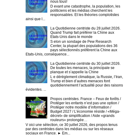
nous tous!
D evant une catastrophe, la population, les
politiciens et les médias cherchent les
responsables. Et les théories complotistes
ainsi que l...
La Quotidienne centriste du 28 juillet 2026.
Quand Trump fait préférer la Chine aux
Etats-Unis dans le monde
S elon un sondage de Pew Research
Center, la plupart des populations des 36
pays sélectionnés préfèrent la Chine aux
Etats-Unis, conséquence...
La Quotidienne centriste du 30 juillet 2026.
De toutes les menaces, la principale se
planque et s’appelle la Chine
L e dérèglement climatique, la Russie, l’Iran,
Trump et bien d’autres menaces font
quotidiennement l’actualité pour des raisons
évidentes. ...
Propos centristes. France – Feux de forêts /
Protéger les enfants n’est pas une option /
Protéger notre modèle d’information /
Budget 2027 / L’économie résiste / «Méga-
décret» de simplification / Aide «grands
rouleurs» prolongée…
V oici une sélection, ce 30 juillet 2026, des propos tenus
par des centristes dans les médias ou sur les réseaux
sociaux en France. ► Em...