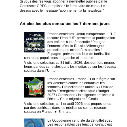
Si vous désirez vous abonner à newsletter publiée par le
Centrisme-CREC,
remplissez le formulaire de contact ci-
dessus avec le message "abonnement à la newsletter"
Articles les plus consultés les 7 derniers jours
Propos centristes. Union européenne – L’UE
recadre l’Iran / UE: permettre la participation
des enfants à la démocratie / Pologne:
l’ennemi, c’est la Russie / Allemagne:
protection des minorités sexuelles /
Espagne: prévenir les feux de forêts / Italie:
contre les populismes de gauche et de droite…
V oici une sélection, ce 31 juillet 2026, des derniers propos
tenus par des centristes dans les médias ou sur les réseaux
sociaux dans l’Uni...
Propos centristes. France – Loi intégrale sur
les violences contre les enfants et les
femmes / Protection des animaux / Feux de
forêts / Dérèglement climatique / Budget
2027 / Croissance / Intelligence artificielle à
l’école / Crise migratoire à Ceuta…
V oici une sélection, ce 1 er août 2026, des propos tenus
par des centristes dans les médias ou sur les réseaux
sociaux en France. ► Emma...
La Quotidienne centriste du 29 juillet 2026.
Les responsables des feux de forêts, c’est