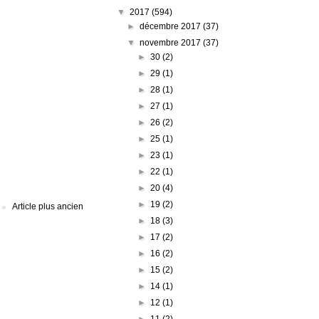
▼
2017
(594)
►
décembre 2017
(37)
▼
novembre 2017
(37)
►
30
(2)
►
29
(1)
►
28
(1)
►
27
(1)
►
26
(2)
►
25
(1)
►
23
(1)
►
22
(1)
►
20
(4)
►
19
(2)
Article plus ancien
►
18
(3)
►
17
(2)
►
16
(2)
►
15
(2)
►
14
(1)
►
12
(1)
►
11
(2)