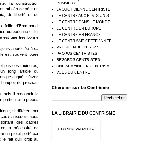
POMMERY
te, la construction
ntral afin de bâtir un
LA QUOTIDIENNE CENTRISTE
x, de liberté et de
LE CENTRE AUX ETATS-UNIS
LE CENTRE DANS LE MONDE
s faille d’Emmanuel
LE CENTRE EN EUROPE
ion européenne et lui
LE CENTRE EN FRANCE
e est une très bonne
LE CENTRISME CETTE ANNEE
PRESIDENTIELLE 2027
ujours appréciée à sa
PROPOS CENTRISTES
lle est souvent louée
REGARDS CENTRISTES
et pas des moindres,
UNE SEMAINE EN CENTRISME
 un long article du
VUES DU CENTRE
longue enquête (avec
 Europe» (le prochain
Chercher sur Le Centrisme
 mais il reconnait la
n particulier à propos
ique, si différent par
LA LIBRAIRIE DU CENTRISME
de ceux auxquels nous
 sortant des cadres
 de la nécessité de
ire un projet porté par
e fait qu’il croit au