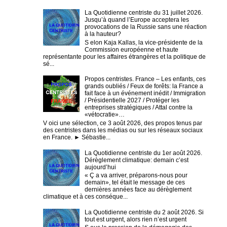
La Quotidienne centriste du 31 juillet 2026.
Jusqu’à quand l’Europe acceptera les
provocations de la Russie sans une réaction
à la hauteur?
S elon Kaja Kallas, la vice-présidente de la
Commission européenne et haute
représentante pour les affaires étrangères et la politique de
sé...
Propos centristes. France – Les enfants, ces
grands oubliés / Feux de forêts: la France a
fait face à un événement inédit / Immigration
/ Présidentielle 2027 / Protéger les
entreprises stratégiques / Attal contre la
«vétocratie»…
V oici une sélection, ce 3 août 2026, des propos tenus par
des centristes dans les médias ou sur les réseaux sociaux
en France. ► Sébastie...
La Quotidienne centriste du 1er août 2026.
Dérèglement climatique: demain c’est
aujourd’hui
« Ç a va arriver, préparons-nous pour
demain», tel était le message de ces
dernières années face au dérèglement
climatique et à ces conséque...
La Quotidienne centriste du 2 août 2026. Si
tout est urgent, alors rien n’est urgent