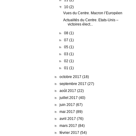
▼
10
(2)
Vues du Centre. Macron l’Européen
Actualités du Centre. Etats-Unis –
victoires élect...
►
08
(1)
►
07
(1)
►
05
(1)
►
03
(1)
►
02
(1)
►
01
(1)
►
octobre 2017
(18)
►
septembre 2017
(27)
►
août 2017
(22)
►
juillet 2017
(40)
►
juin 2017
(67)
►
mai 2017
(89)
►
avril 2017
(76)
►
mars 2017
(84)
►
février 2017
(54)