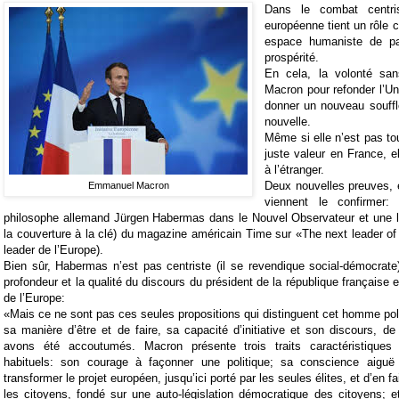
Dans le combat centris
européenne tient un rôle ce
espace humaniste de pai
prospérité.
En cela, la volonté san
Macron pour refonder l’Un
donner un nouveau souffl
nouvelle.
Même si elle n’est pas to
juste valeur en France, e
à l’étranger.
Deux nouvelles preuves, 
Emmanuel Macron
viennent le confirmer:
philosophe allemand Jürgen Habermas dans le Nouvel Observateur et une 
la couverture à la clé) du magazine américain Time sur «The next leader of
leader de l’Europe).
Bien sûr, Habermas n’est pas centriste (il se revendique social-démocrate)
profondeur et la qualité du discours du président de la république française e
de l’Europe:
«Mais ce ne sont pas ces seules propositions qui distinguent cet homme polit
sa manière d’être et de faire, sa capacité d’initiative et son discours, 
avons été accoutumés. Macron présente trois traits caractéristiques
habituels: son courage à façonner une politique; sa conscience aiguë
transformer le projet européen, jusqu’ici porté par les seules élites, et d’en fa
les citoyens, fondé sur une auto-législation démocratique des citoyens; et l