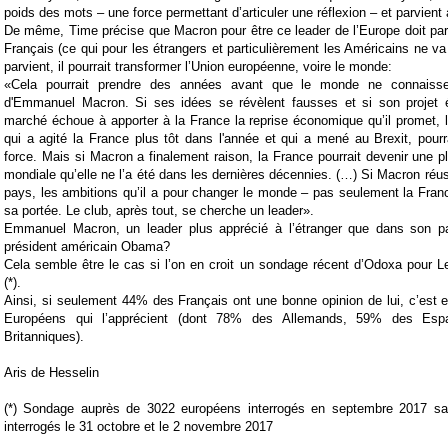
poids des mots – une force permettant d’articuler une réflexion – et parvient
De même, Time précise que Macron pour être ce leader de l’Europe doit par
Français (ce qui pour les étrangers et particulièrement les Américains ne va 
parvient, il pourrait transformer l’Union européenne, voire le monde:
«Cela pourrait prendre des années avant que le monde ne connaisse
d'Emmanuel Macron. Si ses idées se révèlent fausses et si son projet 
marché échoue à apporter à la France la reprise économique qu’il promet, 
qui a agité la France plus tôt dans l'année et qui a mené au Brexit, pourra
force. Mais si Macron a finalement raison, la France pourrait devenir une 
mondiale qu’elle ne l’a été dans les dernières décennies. (…) Si Macron réus
pays, les ambitions qu’il a pour changer le monde – pas seulement la Franc
sa portée. Le club, après tout, se cherche un leader».
Emmanuel Macron, un leader plus apprécié à l’étranger que dans son pa
président américain Obama?
Cela semble être le cas si l’on en croit un sondage récent d’Odoxa pour Le
(*).
Ainsi, si seulement 44% des Français ont une bonne opinion de lui, c’est
Européens qui l’apprécient (dont 78% des Allemands, 59% des Es
Britanniques).
Aris de Hesselin
(*) Sondage auprès de 3022 européens interrogés en septembre 2017 sau
interrogés le 31 octobre et le 2 novembre 2017