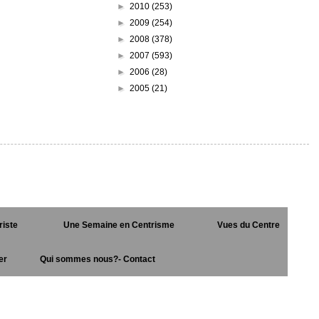
►
2010
(253)
►
2009
(254)
►
2008
(378)
►
2007
(593)
►
2006
(28)
►
2005
(21)
riste
Une Semaine en Centrisme
Vues du Centre
er
Qui sommes nous?- Contact