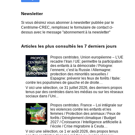
Newsletter
Si vous désirez vous abonner à newsletter publiée par le
Centrisme-CREC,
remplissez le formulaire de contact ci-
dessus avec le message "abonnement à la newsletter"
Articles les plus consultés les 7 derniers jours
Propos centristes. Union européenne – L’UE
recadre l’Iran / UE: permettre la participation
des enfants à la démocratie / Pologne:
l’ennemi, c’est la Russie / Allemagne:
protection des minorités sexuelles /
Espagne: prévenir les feux de forêts / Italie:
contre les populismes de gauche et de droite…
V oici une sélection, ce 31 juillet 2026, des derniers propos
tenus par des centristes dans les médias ou sur les réseaux
sociaux dans l’Uni...
Propos centristes. France – Loi intégrale sur
les violences contre les enfants et les
femmes / Protection des animaux / Feux de
forêts / Dérèglement climatique / Budget
2027 / Croissance / Intelligence artificielle à
l’école / Crise migratoire à Ceuta…
V oici une sélection, ce 1 er août 2026, des propos tenus