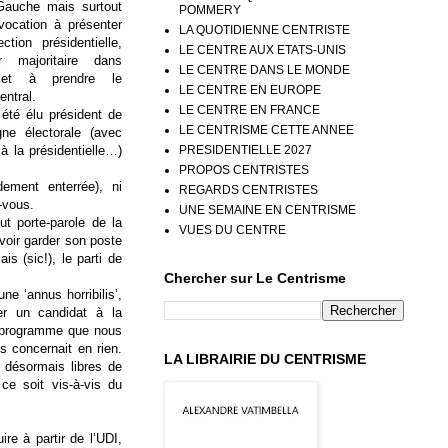
Gauche mais surtout
POMMERY
vocation à présenter
LA QUOTIDIENNE CENTRISTE
ction présidentielle,
LE CENTRE AUX ETATS-UNIS
r majoritaire dans
LE CENTRE DANS LE MONDE
l et à prendre le
LE CENTRE EN EUROPE
entral.
LE CENTRE EN FRANCE
 été élu président de
LE CENTRISME CETTE ANNEE
e électorale (avec
PRESIDENTIELLE 2027
 à la présidentielle…)
PROPOS CENTRISTES
dement enterrée), ni
REGARDS CENTRISTES
-vous.
UNE SEMAINE EN CENTRISME
ut porte-parole de la
VUES DU CENTRE
voir garder son poste
s (sic!), le parti de
Chercher sur Le Centrisme
e ‘annus horribilis’,
er un candidat à la
un programme que nous
s concernait en rien.
LA LIBRAIRIE DU CENTRISME
 désormais libres de
ce soit vis-à-vis du
re à partir de l’UDI,