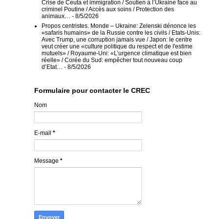
Crise de Ceuta et immigration / Soutien à l’Ukraine face au
criminel Poutine / Accès aux soins / Protection des
animaux…
- 8/5/2026
Propos centristes. Monde – Ukraine: Zelenski dénonce les
«safaris humains» de la Russie contre les civils / Etats-Unis:
Avec Trump, une corruption jamais vue / Japon: le centre
veut créer une «culture politique du respect et de l'estime
mutuels» / Royaume-Uni: «L’urgence climatique est bien
réelle» / Corée du Sud: empêcher tout nouveau coup
d’Etat…
- 8/5/2026
Formulaire pour contacter le CREC
Nom
E-mail
*
Message
*