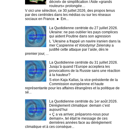
décret» de simplification / Aide «grands
rouleurs» prolongée…
V oici une sélection, ce 30 juillet 2026, des propos tenus
par des centristes dans les médias ou sur les réseaux
sociaux en France. ► Em...
La Quotidienne centriste du 27 juillet 2026.
Ukraine: ne pas oublier les pays complices
qui aident Poutine dans son agression
L ’Ukraine a frappé un navire iranien dans la
mer Caspienne et Volodymyr Zelensky a
justifié cette attaque par l’aide, dès le
premier jour, ...
La Quotidienne centriste du 31 juillet 2026.
Jusqu’à quand l’Europe acceptera les
provocations de la Russie sans une réaction
à la hauteur?
S elon Kaja Kallas, la vice-présidente de la
Commission européenne et haute
représentante pour les affaires étrangères et la politique de
sé...
La Quotidienne centriste du 1er août 2026.
Dérèglement climatique: demain c’est
aujourd’hui
« Ç a va arriver, préparons-nous pour
demain», tel était le message de ces
dernières années face au dérèglement
climatique et à ces conséque...