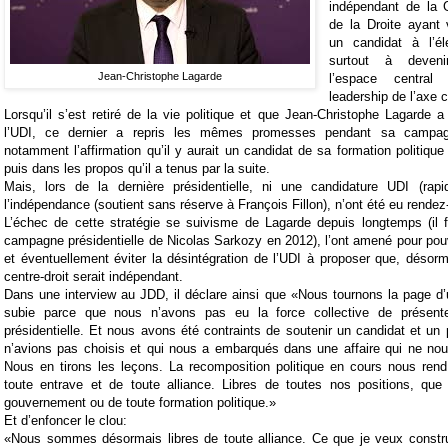
indépendant de la 
de la Droite ayant 
un candidat à l’éle
surtout à deveni
Jean-Christophe Lagarde
l’espace centra
leadership de l’axe c
Lorsqu’il s’est retiré de la vie politique et que Jean-Christophe Lagarde a
l’UDI, ce dernier a repris les mêmes promesses pendant sa campagn
notamment l’affirmation qu’il y aurait un candidat de sa formation politique
puis dans les propos qu’il a tenus par la suite.
Mais, lors de la dernière présidentielle, ni une candidature UDI (rapi
l’indépendance (soutient sans réserve à François Fillon), n’ont été eu rendez
L’échec de cette stratégie se suivisme de Lagarde depuis longtemps (il f
campagne présidentielle de Nicolas Sarkozy en 2012), l’ont amené pour pou
et éventuellement éviter la désintégration de l’UDI à proposer que, désormai
centre-droit serait indépendant.
Dans une interview au JDD, il déclare ainsi que «Nous tournons la page d’un
subie parce que nous n’avons pas eu la force collective de présent
présidentielle. Et nous avons été contraints de soutenir un candidat et 
n’avions pas choisis et qui nous a embarqués dans une affaire qui ne nou
Nous en tirons les leçons. La recomposition politique en cours nous rend
toute entrave et de toute alliance. Libres de toutes nos positions, que 
gouvernement ou de toute formation politique.»
Et d’enfoncer le clou:
«Nous sommes désormais libres de toute alliance. Ce que je veux construi