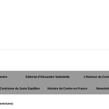
Centre
Editorial d’Alexandre Vatimbella
L’Humeur du Cent
Centrisme du Juste Equilibre
Histoire du Centre en France
Newslett
entrisme)