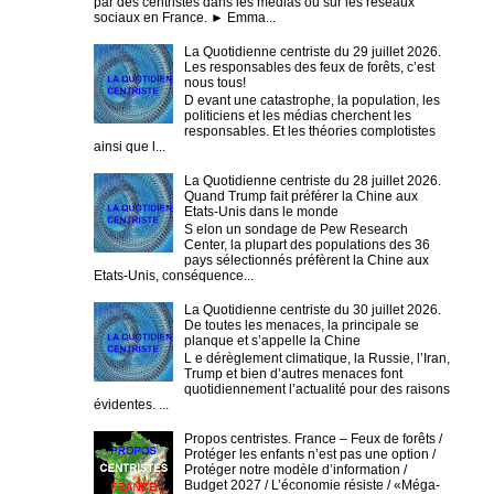
par des centristes dans les médias ou sur les réseaux
sociaux en France. ► Emma...
La Quotidienne centriste du 29 juillet 2026.
Les responsables des feux de forêts, c’est
nous tous!
D evant une catastrophe, la population, les
politiciens et les médias cherchent les
responsables. Et les théories complotistes
ainsi que l...
La Quotidienne centriste du 28 juillet 2026.
Quand Trump fait préférer la Chine aux
Etats-Unis dans le monde
S elon un sondage de Pew Research
Center, la plupart des populations des 36
pays sélectionnés préfèrent la Chine aux
Etats-Unis, conséquence...
La Quotidienne centriste du 30 juillet 2026.
De toutes les menaces, la principale se
planque et s’appelle la Chine
L e dérèglement climatique, la Russie, l’Iran,
Trump et bien d’autres menaces font
quotidiennement l’actualité pour des raisons
évidentes. ...
Propos centristes. France – Feux de forêts /
Protéger les enfants n’est pas une option /
Protéger notre modèle d’information /
Budget 2027 / L’économie résiste / «Méga-