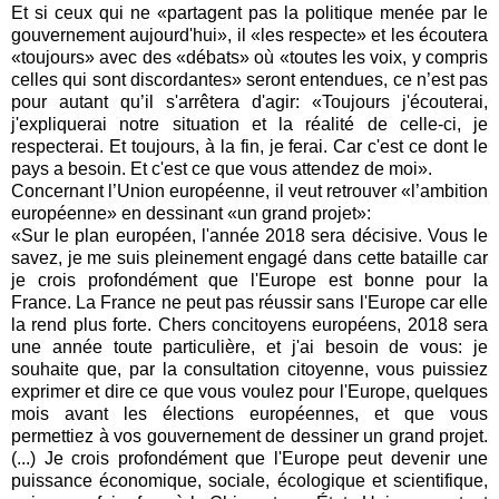
Et si ceux qui ne «partagent pas la politique menée par le
gouvernement aujourd'hui», il «les respecte» et les écoutera
«toujours» avec des «débats» où «toutes les voix, y compris
celles qui sont discordantes» seront entendues, ce n’est pas
pour autant qu’il s'arrêtera d'agir: «Toujours j'écouterai,
j'expliquerai notre situation et la réalité de celle-ci, je
respecterai. Et toujours, à la fin, je ferai. Car c'est ce dont le
pays a besoin. Et c'est ce que vous attendez de moi».
Concernant l’Union européenne, il veut retrouver «l’ambition
européenne» en dessinant «un grand projet»:
«Sur le plan européen, l'année 2018 sera décisive. Vous le
savez, je me suis pleinement engagé dans cette bataille car
je crois profondément que l'Europe est bonne pour la
France. La France ne peut pas réussir sans l'Europe car elle
la rend plus forte. Chers concitoyens européens, 2018 sera
une année toute particulière, et j'ai besoin de vous: je
souhaite que, par la consultation citoyenne, vous puissiez
exprimer et dire ce que vous voulez pour l'Europe, quelques
mois avant les élections européennes, et que vous
permettiez à vos gouvernement de dessiner un grand projet.
(...) Je crois profondément que l'Europe peut devenir une
puissance économique, sociale, écologique et scientifique,