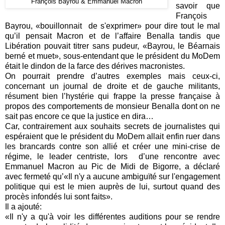
François Bayrou & Emmanuel Macron
savoir que
François
Bayrou, «bouillonnait
de s'exprimer» pour dire tout le mal
qu’il pensait Macron et de l’affaire Benalla tandis que
Libération pouvait titrer sans pudeur, «Bayrou, le Béarnais
berné et muet», sous-entendant que le président du MoDem
était le dindon de la farce des dérives macronistes.
On pourrait prendre d’autres exemples mais ceux-ci,
concernant un journal de droite et de gauche militants,
résument bien l’hystérie qui frappe la presse française à
propos des comportements de monsieur Benalla dont on ne
sait pas encore ce que la justice en dira…
Car, contrairement aux souhaits secrets de journalistes qui
espéraient que le président du MoDem allait enfin ruer dans
les brancards contre son allié et créer une mini-crise de
régime, le leader centriste, lors
d’une rencontre avec
Emmanuel Macron au Pic de Midi de Bigorre, a déclaré
avec fermeté qu’«Il n'y a aucune ambiguïté sur l'engagement
politique qui est le mien auprès de lui, surtout quand des
procès infondés lui sont faits».
Il a ajouté:
«Il n'y a qu'à voir les différentes auditions pour se rendre