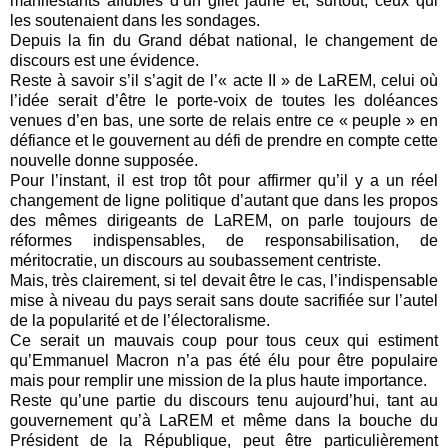
manifestants affublés d’un gilet jaune et, surtout, ceux qui
les soutenaient dans les sondages.
Depuis la fin du Grand débat national, le changement de
discours est une évidence.
Reste à savoir s’il s’agit de l’« acte II » de LaREM, celui où
l’idée serait d’être le porte-voix de toutes les doléances
venues d’en bas, une sorte de relais entre ce « peuple » en
défiance et le gouvernent au défi de prendre en compte cette
nouvelle donne supposée.
Pour l’instant, il est trop tôt pour affirmer qu’il y a un réel
changement de ligne politique d’autant que dans les propos
des mêmes dirigeants de LaREM, on parle toujours de
réformes indispensables, de responsabilisation, de
méritocratie, un discours au soubassement centriste.
Mais, très clairement, si tel devait être le cas, l’indispensable
mise à niveau du pays serait sans doute sacrifiée sur l’autel
de la popularité et de l’électoralisme.
Ce serait un mauvais coup pour tous ceux qui estiment
qu’Emmanuel Macron n’a pas été élu pour être populaire
mais pour remplir une mission de la plus haute importance.
Reste qu’une partie du discours tenu aujourd’hui, tant au
gouvernement qu’à LaREM et même dans la bouche du
Président de la République, peut être particulièrement