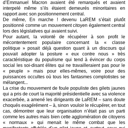
d’Emmanuel Macron avaient été remarqués et avaient
interpelé même s’ils étaient demeurés minoritaires en
rapport avec son positionnement central.
De même, En marche ! devenu LaREM s’était plutôt
positionné comme un mouvement citoyen également central
lors des législatives qui avaient suivi.
Pour autant, la volonté de récupérer à son profit le
mécontentement populaire concernant la « classe
politique » posait déjà question quant à un discours qui
pouvait adopter la posture « eux contre nous » très
caractéristique du populisme qui tend à évincer du corps
social les soi-disant élites qui ne travailleraient pas pour le
« peuple » mais pour elles-mêmes, voire pour des
puissances occultes où tous les fantasmes complotistes se
mélangent...
La crise du mouvement de foule populiste des gilets jaunes
qui a pris de court la majorité présidentielle avec sa violence
exacerbée, a amené les dirigeants de LaREM – sans doute
choqués exagérément – à, sinon vouloir le récupérer, en tout
cas, démontrer que leur organisation n’était pas un parti
comme les autres mais bien cette agglomération de citoyens
« normaux » qui menait le même combat que les