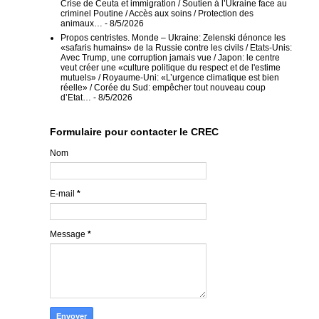
Crise de Ceuta et immigration / Soutien à l’Ukraine face au
criminel Poutine / Accès aux soins / Protection des
animaux…
- 8/5/2026
Propos centristes. Monde – Ukraine: Zelenski dénonce les
«safaris humains» de la Russie contre les civils / Etats-Unis:
Avec Trump, une corruption jamais vue / Japon: le centre
veut créer une «culture politique du respect et de l'estime
mutuels» / Royaume-Uni: «L’urgence climatique est bien
réelle» / Corée du Sud: empêcher tout nouveau coup
d’Etat…
- 8/5/2026
Formulaire pour contacter le CREC
Nom
E-mail
*
Message
*