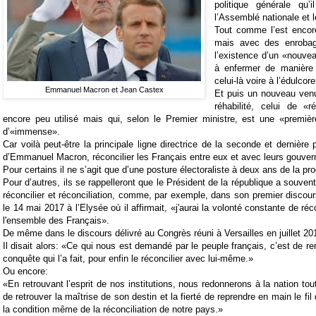
politique générale qu’
l’Assemblé nationale et 
Tout comme l’est encor
mais avec des enroba
l’existence d’un «nouve
à enfermer de manière s
celui-là voire à l’édulcor
Emm
a
nuel M
acron et Je
an C
a
stex
Et puis un nouveau venu
réhabilité, celui de «ré
encore peu utilisé mais qui, selon le Premier ministre, est une «premièr
d’«immense».
Car voilà peut-être la principale ligne directrice de la seconde et dernière
d’Emmanuel Macron, réconcilier les Français entre eux et avec leurs gouver
Pour certains il ne s’agit que d’une posture électoraliste à deux ans de la pro
Pour d’autres, ils se rappelleront que le Président de la république a souvent 
réconcilier et réconciliation, comme, par exemple, dans son premier discour
le 14 mai 2017 à l’Elysée où il affirmait, «j'aurai la volonté constante de réc
l'ensemble des Français».
De même dans le discours délivré au Congrès réuni à Versailles en juillet 20
Il disait alors: «Ce qui nous est demandé par le peuple français, c’est de re
conquête qui l’a fait, pour enfin le réconcilier avec lui-même.»
Ou encore:
«En retrouvant l’esprit de nos institutions, nous redonnerons à la nation tou
de retrouver la maîtrise de son destin et la fierté de reprendre en main le fil 
la condition même de la réconciliation de notre pays.»