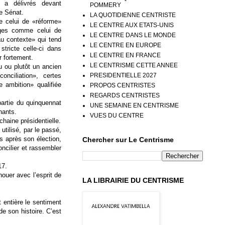
il a délivrés devant
POMMERY
le Sénat.
LA QUOTIDIENNE CENTRISTE
e celui de «réforme»
LE CENTRE AUX ETATS-UNIS
ges comme celui de
LE CENTRE DANS LE MONDE
au contexte» qui tend
LE CENTRE EN EUROPE
tricte celle-ci dans
LE CENTRE EN FRANCE
er fortement.
LE CENTRISME CETTE ANNEE
 ou plutôt un ancien
PRESIDENTIELLE 2027
conciliation», certes
e ambition» qualifiée
PROPOS CENTRISTES
REGARDS CENTRISTES
 partie du quinquennat
UNE SEMAINE EN CENTRISME
nants.
VUES DU CENTRE
chaine présidentielle.
utilisé, par le passé,
s après son élection,
Chercher sur Le Centrisme
oncilier et rassembler
17.
nouer avec l’esprit de
LA LIBRAIRIE DU CENTRISME
t entière le sentiment
de son histoire. C’est