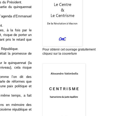
rs du Président.
 partie du quinquennat
it l’agenda d’Emmanuel
nt.
es, à la fois par le
 risque de porter un
ant pris le retard que
a République.
Pour obtenir cet ouvrage gratuitement
était la promesse de
cliquez sur la couverture
r le quinquennat (la
niveau), cela risque
comme l’on dit des
parle de réformes que
 une paix politique et
 même temps, a fait
ains en mémoire des
oisième république et