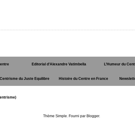
Centre
Editorial d’Alexandre Vatimbella
L’Humeur du Cent
Centrisme du Juste Equilibre
Histoire du Centre en France
Newslett
entrisme)
Thème Simple. Fourni par
Blogger
.