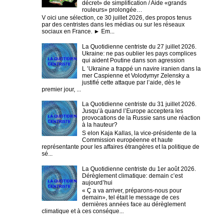
décret» de simplification / Aide «grands
rouleurs» prolongée…
V oici une sélection, ce 30 juillet 2026, des propos tenus
par des centristes dans les médias ou sur les réseaux
sociaux en France. ► Em...
La Quotidienne centriste du 27 juillet 2026.
Ukraine: ne pas oublier les pays complices
qui aident Poutine dans son agression
L ’Ukraine a frappé un navire iranien dans la
mer Caspienne et Volodymyr Zelensky a
justifié cette attaque par l’aide, dès le
premier jour, ...
La Quotidienne centriste du 31 juillet 2026.
Jusqu’à quand l’Europe acceptera les
provocations de la Russie sans une réaction
à la hauteur?
S elon Kaja Kallas, la vice-présidente de la
Commission européenne et haute
représentante pour les affaires étrangères et la politique de
sé...
La Quotidienne centriste du 1er août 2026.
Dérèglement climatique: demain c’est
aujourd’hui
« Ç a va arriver, préparons-nous pour
demain», tel était le message de ces
dernières années face au dérèglement
climatique et à ces conséque...