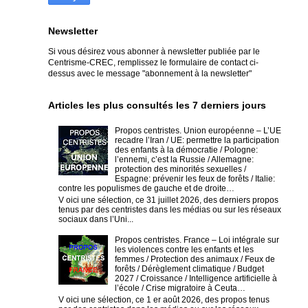
Newsletter
Si vous désirez vous abonner à newsletter publiée par le
Centrisme-CREC,
remplissez le formulaire de contact ci-
dessus avec le message "abonnement à la newsletter"
Articles les plus consultés les 7 derniers jours
Propos centristes. Union européenne – L’UE
recadre l’Iran / UE: permettre la participation
des enfants à la démocratie / Pologne:
l’ennemi, c’est la Russie / Allemagne:
protection des minorités sexuelles /
Espagne: prévenir les feux de forêts / Italie:
contre les populismes de gauche et de droite…
V oici une sélection, ce 31 juillet 2026, des derniers propos
tenus par des centristes dans les médias ou sur les réseaux
sociaux dans l’Uni...
Propos centristes. France – Loi intégrale sur
les violences contre les enfants et les
femmes / Protection des animaux / Feux de
forêts / Dérèglement climatique / Budget
2027 / Croissance / Intelligence artificielle à
l’école / Crise migratoire à Ceuta…
V oici une sélection, ce 1 er août 2026, des propos tenus