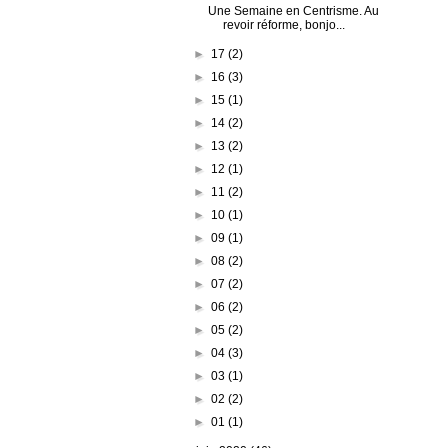
Une Semaine en Centrisme. Au
revoir réforme, bonjo...
►
17
(2)
►
16
(3)
►
15
(1)
►
14
(2)
►
13
(2)
►
12
(1)
►
11
(2)
►
10
(1)
►
09
(1)
►
08
(2)
►
07
(2)
►
06
(2)
►
05
(2)
►
04
(3)
►
03
(1)
►
02
(2)
►
01
(1)