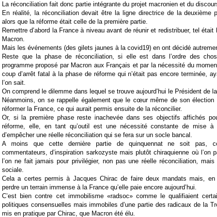
La réconciliation fait donc partie intégrante du projet macronien et du discou
En réalité, la réconciliation devait être la ligne directrice de la deuxième
alors que la réforme était celle de la première partie.
Remettre d’abord la France à niveau avant de réunir et redistribuer, tel éta
Macron.
Mais les événements (des gilets jaunes à la covid19) en ont décidé autreme
Reste que la phase de réconciliation, si elle est dans l’ordre des chos
programme proposé par Macron aux Français et par la nécessité du moment,
coup d’arrêt fatal à la phase de réforme qui n’était pas encore terminée, ay
l’on sait.
On comprend le dilemme dans lequel se trouve aujourd’hui le Président de l
Néanmoins, on se rappelle également que le cœur même de son élection 
réformer la France, ce qui aurait permis ensuite de la réconcilier.
Or, si la première phase reste inachevée dans ses objectifs affichés pou
réforme, elle, en tant qu’outil est une nécessité constante de mise à 
d’empêcher une réelle réconciliation qui se fera sur un socle bancal.
A moins que cette dernière partie de quinquennat ne soit pas, 
commentateurs, d’inspiration sarkozyste mais plutôt chiraquienne où l’on 
l’on ne fait jamais pour privilégier, non pas une réelle réconciliation, mais
sociale.
Cela a certes permis à Jacques Chirac de faire deux mandats mais, en
perdre un terrain immense à la France qu’elle paie encore aujourd’hui.
C’est bien contre cet immobilisme «radsoc» comme le qualifiaient cert
politiques consensuelles mais immobiles d’une partie des radicaux de la Tr
mis en pratique par Chirac, que Macron été élu.