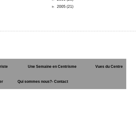
►
2005
(21)
riste
Une Semaine en Centrisme
Vues du Centre
er
Qui sommes nous?- Contact