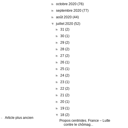
►
octobre 2020
(76)
►
septembre 2020
(77)
►
août 2020
(44)
▼
juillet 2020
(52)
►
31
(2)
►
30
(1)
►
29
(2)
►
28
(2)
►
27
(2)
►
26
(1)
►
25
(1)
►
24
(2)
►
23
(1)
►
22
(2)
►
21
(2)
►
20
(1)
►
19
(1)
▼
18
(2)
Article plus ancien
Propos centristes. France – Lutte
contre le chômag...