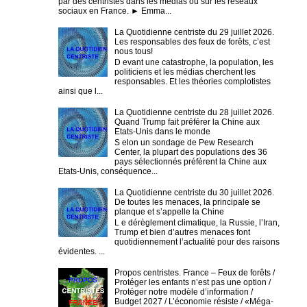
par des centristes dans les médias ou sur les réseaux
sociaux en France. ► Emma...
La Quotidienne centriste du 29 juillet 2026.
Les responsables des feux de forêts, c’est
nous tous!
D evant une catastrophe, la population, les
politiciens et les médias cherchent les
responsables. Et les théories complotistes
ainsi que l...
La Quotidienne centriste du 28 juillet 2026.
Quand Trump fait préférer la Chine aux
Etats-Unis dans le monde
S elon un sondage de Pew Research
Center, la plupart des populations des 36
pays sélectionnés préfèrent la Chine aux
Etats-Unis, conséquence...
La Quotidienne centriste du 30 juillet 2026.
De toutes les menaces, la principale se
planque et s’appelle la Chine
L e dérèglement climatique, la Russie, l’Iran,
Trump et bien d’autres menaces font
quotidiennement l’actualité pour des raisons
évidentes. ...
Propos centristes. France – Feux de forêts /
Protéger les enfants n’est pas une option /
Protéger notre modèle d’information /
Budget 2027 / L’économie résiste / «Méga-