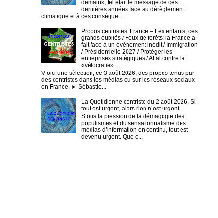
demain», tel était le message de ces
dernières années face au dérèglement
climatique et à ces conséque...
Propos centristes. France – Les enfants, ces
grands oubliés / Feux de forêts: la France a
fait face à un événement inédit / Immigration
/ Présidentielle 2027 / Protéger les
entreprises stratégiques / Attal contre la
«vétocratie»…
V oici une sélection, ce 3 août 2026, des propos tenus par
des centristes dans les médias ou sur les réseaux sociaux
en France. ► Sébastie...
La Quotidienne centriste du 2 août 2026. Si
tout est urgent, alors rien n’est urgent
S ous la pression de la démagogie des
populismes et du sensationnalisme des
médias d’information en continu, tout est
devenu urgent. Que c...