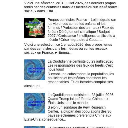
V oici une sélection, ce 31 juillet 2026, des derniers propos
tenus par des centristes dans les médias ou sur les réseaux
sociaux dans l’Uni...
Propos centristes. France – Loi intégrale sur
les violences contre les enfants et les
femmes / Protection des animaux / Feux de
forêts / Dérèglement climatique / Budget
2027 / Croissance / Intelligence artificielle à
l’école / Crise migratoire à Ceuta…
V oici une sélection, ce 1 er août 2026, des propos tenus
par des centristes dans les médias ou sur les réseaux
sociaux en France. ► Emma...
La Quotidienne centriste du 29 juillet 2026.
Les responsables des feux de forêts, c’est
nous tous!
D evant une catastrophe, la population, les
politiciens et les médias cherchent les
responsables. Et les théories complotistes
ainsi que l...
La Quotidienne centriste du 28 juillet 2026.
Quand Trump fait préférer la Chine aux
Etats-Unis dans le monde
S elon un sondage de Pew Research
Center, la plupart des populations des 36
pays sélectionnés préfèrent la Chine aux
Etats-Unis, conséquence...