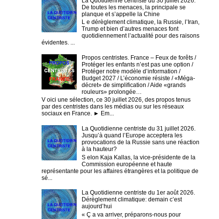
La Quotidienne centriste du 30 juillet 2026.
De toutes les menaces, la principale se
planque et s’appelle la Chine
L e dérèglement climatique, la Russie, l’Iran,
Trump et bien d’autres menaces font
quotidiennement l’actualité pour des raisons
évidentes. ...
Propos centristes. France – Feux de forêts /
Protéger les enfants n’est pas une option /
Protéger notre modèle d’information /
Budget 2027 / L’économie résiste / «Méga-
décret» de simplification / Aide «grands
rouleurs» prolongée…
V oici une sélection, ce 30 juillet 2026, des propos tenus
par des centristes dans les médias ou sur les réseaux
sociaux en France. ► Em...
La Quotidienne centriste du 31 juillet 2026.
Jusqu’à quand l’Europe acceptera les
provocations de la Russie sans une réaction
à la hauteur?
S elon Kaja Kallas, la vice-présidente de la
Commission européenne et haute
représentante pour les affaires étrangères et la politique de
sé...
La Quotidienne centriste du 1er août 2026.
Dérèglement climatique: demain c’est
aujourd’hui
« Ç a va arriver, préparons-nous pour