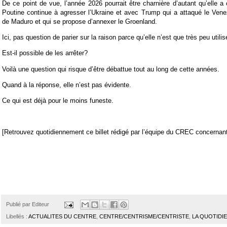
De ce point de vue, l’année 2026 pourrait être charnière d’autant qu’elle
Poutine continue à agresser l’Ukraine et avec Trump qui a attaqué le Ven
de Maduro et qui se propose d’annexer le Groenland.
Ici, pas question de parier sur la raison parce qu’elle n’est que très peu utilis
Est-il possible de les arrêter?
Voilà une question qui risque d’être débattue tout au long de cette années.
Quand à la réponse, elle n’est pas évidente.
Ce qui est déjà pour le moins funeste.
[Retrouvez quotidiennement ce billet rédigé par l’équipe du CREC concernant 
Publié par
Editeur
Libellés :
ACTUALITES DU CENTRE
,
CENTRE/CENTRISME/CENTRISTE
,
LA QUOTIDI