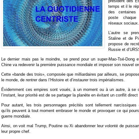
président des Et
temps et il le r
des centaines
poste chaque
réseaux sociaux
L’autre se pr
Staline et de P
propose de recr
Russie et d’URS
Le dernier mais pas le moindre, se prend pour un super-Mao-Tsé-Dong et
Chine va redevenir la première puissance mondiale et imposer son nouvel or
Cette «bande des trois», composée que milliardaires par ailleurs, se propos
le monde, de rentrer dans l’Histoire et d’instaurer trois impérialismes.
Évidemment ces empires sont voués, à un moment ou à un autre, à se co
l’instant, leur priorité est de se partager la planète en évitant un conflit direct
Pour autant, les trois personnages précités sont tellement narcissique
qu’ils peuvent à tout moment embraser le monde et provoquer ce qui pourra
guerre mondiale.
Ainsi, on voit mal Trump, Poutine ou Xi abandonner leur volonté de puissa
leur propre chef.