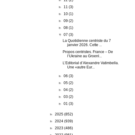
►
11
(3)
►
10
(1)
►
09
(2)
►
08
(1)
▼
07
(3)
La Quotidienne centriste du 7
janvier 2026. Cette ...
Propos centristes. France – De
l’Ukraine au Groenl...
L’Editorial d’Alexandre Vatimbella.
Une «autre Eur...
►
06
(3)
►
05
(2)
►
04
(2)
►
03
(2)
►
01
(3)
►
2025
(852)
►
2024
(939)
►
2023
(486)
►
2022
(981)