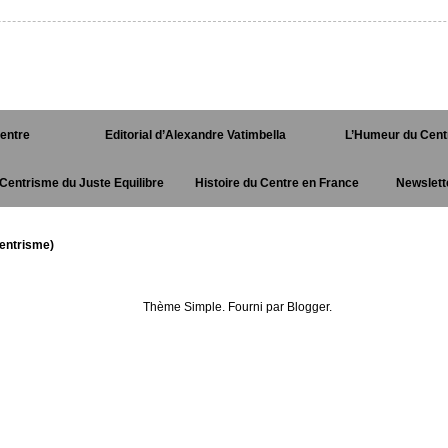
Centre
Editorial d’Alexandre Vatimbella
L’Humeur du Cent
Centrisme du Juste Equilibre
Histoire du Centre en France
Newslett
entrisme)
Thème Simple. Fourni par
Blogger
.