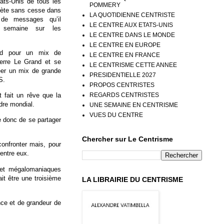
ats-Unis de tous les
POMMERY
épète sans cesse dans
LA QUOTIDIENNE CENTRISTE
 de messages qu’il
LE CENTRE AUX ETATS-UNIS
 semaine sur les
LE CENTRE DANS LE MONDE
.
LE CENTRE EN EUROPE
end pour un mix de
LE CENTRE EN FRANCE
ierre Le Grand et se
LE CENTRISME CETTE ANNEE
éer un mix de grande
PRESIDENTIELLE 2027
S.
PROPOS CENTRISTES
REGARDS CENTRISTES
 fait un rêve que la
dre mondial.
UNE SEMAINE EN CENTRISME
VUES DU CENTRE
e donc de se partager
Chercher sur Le Centrisme
nfronter mais, pour
 entre eux.
s et mégalomaniaques
it être une troisième
LA LIBRAIRIE DU CENTRISME
nce et de grandeur de