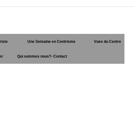
riste
Une Semaine en Centrisme
Vues du Centre
er
Qui sommes nous?- Contact