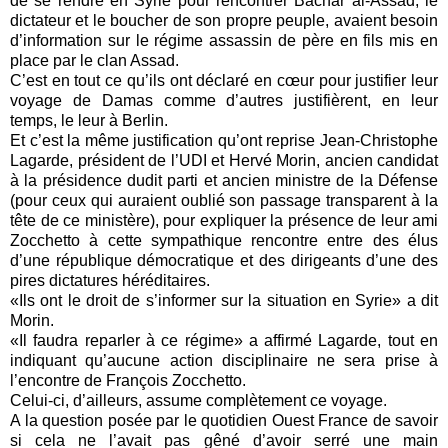
de se rendre en Syrie pour rencontrer Bachar al-Assad, le
dictateur et le boucher de son propre peuple, avaient besoin
d’information sur le régime assassin de père en fils mis en
place par le clan Assad.
C’est en tout ce qu’ils ont déclaré en cœur pour justifier leur
voyage de Damas comme d’autres justifièrent, en leur
temps, le leur à Berlin.
Et c’est la même justification qu’ont reprise Jean-Christophe
Lagarde, président de l’UDI et Hervé Morin, ancien candidat
à la présidence dudit parti et ancien ministre de la Défense
(pour ceux qui auraient oublié son passage transparent à la
tête de ce ministère), pour expliquer la présence de leur ami
Zocchetto à cette sympathique rencontre entre des élus
d’une république démocratique et des dirigeants d’une des
pires dictatures héréditaires.
«Ils ont le droit de s’informer sur la situation en Syrie» a dit
Morin.
«Il faudra reparler à ce régime» a affirmé Lagarde, tout en
indiquant qu’aucune action disciplinaire ne sera prise à
l’encontre de François Zocchetto.
Celui-ci, d’ailleurs, assume complètement ce voyage.
A la question posée par le quotidien Ouest France de savoir
si cela ne l’avait pas gêné d’avoir serré une main