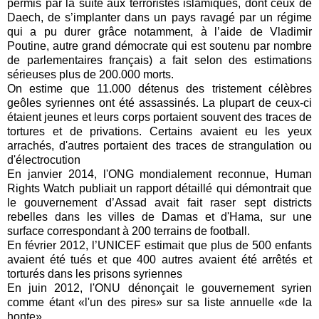
permis par la suite aux terroristes islamiques, dont ceux de
Daech, de s’implanter dans un pays ravagé par un régime
qui a pu durer grâce notamment, à l’aide de Vladimir
Poutine, autre grand démocrate qui est soutenu par nombre
de parlementaires français) a fait selon des estimations
sérieuses plus de 200.000 morts.
On estime que 11.000 détenus des tristement célèbres
geôles syriennes ont été assassinés. La plupart de ceux-ci
étaient jeunes et leurs corps portaient souvent des traces de
tortures et de privations. Certains avaient eu les yeux
arrachés, d'autres portaient des traces de strangulation ou
d'électrocution
En janvier 2014, l'ONG mondialement reconnue, Human
Rights Watch publiait un rapport détaillé qui démontrait que
le gouvernement d’Assad avait fait raser sept districts
rebelles dans les villes de Damas et d'Hama, sur une
surface correspondant à 200 terrains de football.
En février 2012, l’UNICEF estimait que plus de 500 enfants
avaient été tués et que 400 autres avaient été arrêtés et
torturés dans les prisons syriennes
En juin 2012, l'ONU dénonçait le gouvernement syrien
comme étant «l'un des pires» sur sa liste annuelle «de la
honte».