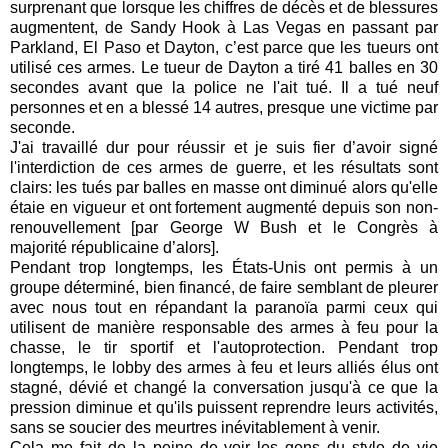
surprenant que lorsque les chiffres de décès et de blessures
augmentent, de Sandy Hook à Las Vegas en passant par
Parkland, El Paso et Dayton, c’est parce que les tueurs ont
utilisé ces armes. Le tueur de Dayton a tiré 41 balles en 30
secondes avant que la police ne l'ait tué. Il a tué neuf
personnes et en a blessé 14 autres, presque une victime par
seconde.
J'ai travaillé dur pour réussir et je suis fier d’avoir signé
l'interdiction de ces armes de guerre, et les résultats sont
clairs: les tués par balles en masse ont diminué alors qu'elle
étaie en vigueur et ont fortement augmenté depuis son non
-
renouvellement [par George W Bush et le Congrès à
majorité républicaine d’alors].
Pendant trop longtemps, les États-Unis ont permis à un
groupe déterminé, bien financé, de faire semblant de pleurer
avec nous tout en répandant la paranoïa parmi ceux qui
utilisent de manière responsable des armes à feu pour la
chasse, le tir sportif et l'autoprotection. Pendant trop
longtemps, le lobby des armes à feu et leurs alliés élus ont
stagné, dévié et changé la conversation jusqu'à ce que la
pression diminue et qu'ils puissent reprendre leurs activités,
sans se soucier des meurtres inévitablement à venir.
Cela me fait de la peine de voir les gens du style de vie