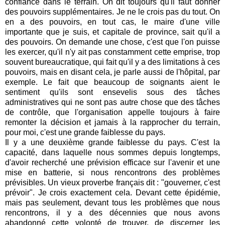
confiance dans le terrain. On dit toujours qu'il faut donner
des pouvoirs supplémentaires. Je ne le crois pas du tout. On
en a des pouvoirs, en tout cas, le maire d'une ville
importante que je suis, et capitale de province, sait qu'il a
des pouvoirs. On demande une chose, c'est que l'on puisse
les exercer, qu'il n'y ait pas constamment cette emprise, trop
souvent bureaucratique, qui fait qu'il y a des limitations à ces
pouvoirs, mais en disant cela, je parle aussi de l'hôpital, par
exemple. Le fait que beaucoup de soignants aient le
sentiment qu'ils sont ensevelis sous des tâches
administratives qui ne sont pas autre chose que des tâches
de contrôle, que l'organisation appelle toujours à faire
remonter la décision et jamais à la rapprocher du terrain,
pour moi, c'est une grande faiblesse du pays.
Il y a une deuxième grande faiblesse du pays. C'est la
capacité, dans laquelle nous sommes depuis longtemps,
d'avoir recherché une prévision efficace sur l'avenir et une
mise en batterie, si nous rencontrons des problèmes
prévisibles. Un vieux proverbe français dit : "gouverner, c'est
prévoir". Je crois exactement cela. Devant cette épidémie,
mais pas seulement, devant tous les problèmes que nous
rencontrons, il y a des décennies que nous avons
abandonné cette volonté de trouver, de discerner les