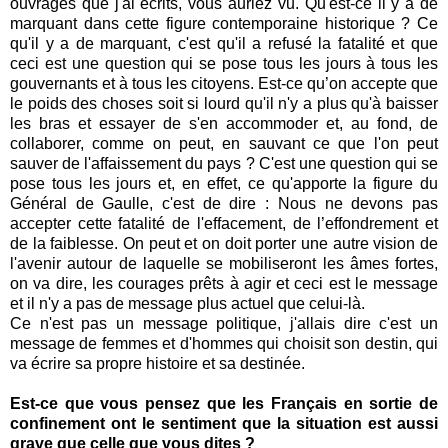
ouvrages que j'ai écrits, vous auriez vu. Qu'est-ce il y a de
marquant dans cette figure contemporaine historique ? Ce
qu'il y a de marquant, c'est qu'il a refusé la fatalité et que
ceci est une question qui se pose tous les jours à tous les
gouvernants et à tous les citoyens. Est-ce qu’on accepte que
le poids des choses soit si lourd qu'il n'y a plus qu'à baisser
les bras et essayer de s'en accommoder et, au fond, de
collaborer, comme on peut, en sauvant ce que l'on peut
sauver de l'affaissement du pays ? C'est une question qui se
pose tous les jours et, en effet, ce qu'apporte la figure du
Général de Gaulle, c'est de dire : Nous ne devons pas
accepter cette fatalité de l'effacement, de l’effondrement et
de la faiblesse. On peut et on doit porter une autre vision de
l'avenir autour de laquelle se mobiliseront les âmes fortes,
on va dire, les courages prêts à agir et ceci est le message
et il n'y a pas de message plus actuel que celui-là.
Ce n'est pas un message politique, j'allais dire c'est un
message de femmes et d'hommes qui choisit son destin, qui
va écrire sa propre histoire et sa destinée.
Est-ce que vous pensez que les Français en sortie de
confinement ont le sentiment que la situation est aussi
grave que celle que vous dites ?