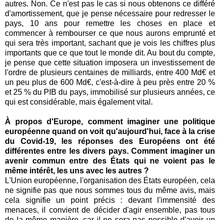
autres. Non. Ce n'est pas le cas si nous obtenons ce différé
d'amortissement, que je pense nécessaire pour redresser le
pays, 10 ans pour remettre les choses en place et
commencer à rembourser ce que nous aurons emprunté et
qui sera très important, sachant que je vois les chiffres plus
importants que ce que tout le monde dit. Au bout du compte,
je pense que cette situation imposera un investissement de
l'ordre de plusieurs centaines de milliards, entre 400 Md€ et
un peu plus de 600 Md€, c'est-à-dire à peu près entre 20 %
et 25 % du PIB du pays, immobilisé sur plusieurs années, ce
qui est considérable, mais également vital.
À propos d'Europe, comment imaginer une politique
européenne quand on voit qu'aujourd'hui, face à la crise
du Covid-19, les réponses des Européens ont été
différentes entre les divers pays.
Comment imaginer un
avenir commun entre des États qui ne voient pas le
même intérêt, les uns avec les autres ?
L'Union européenne, l'organisation des États européen, cela
ne signifie pas que nous sommes tous du même avis, mais
cela signifie un point précis : devant l'immensité des
menaces, il convient de décider d'agir ensemble, pas tous
de la même manière, car il ne sera pas possible d'avoir un