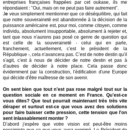
entreprises françaises frappées par cet oukase, ils me
répondaient : "
Oui, mais on ne peut pas faire autrement
".
J
e
veux simplement mentionner que ce déséquilibre, qui fait
que notre souveraineté est abandonnée à la décision de la
puissance américaine est, pour moi, comme citoyen, comme
individu, absolument insupportable, absolument à rejeter et,
tant que nous n'aurons pas posé ce genre de question qui
est celle de la souveraineté - celui qui en parle,
franchement, actuellement, c'est le président de la
République -, cela n'avancera pas. C'est de notre destin qu'il
s'agit, c'est à nous de décider de notre destin et pas à
d'autres de décider à notre place. Cela passe donc
évidemment par la construction, l'édification d'une Europe
qui décide d'être maîtresse de son avenir.
On sent bien que tout n'est pas rose malgré tout sur la
question sociale en ce moment en France.
Qu'est-ce
vous dites? Que tout pourrait maintenant très très vite
déraper et surtout est-ce que vous avez des solutions
pour faire baisser cette pression, cette tension que l'on
sent inlassablement monter ?
D'abord j'espère que votre vision est peut-être moins
pessimiste que ce que vous avez exprimé. Le Président de