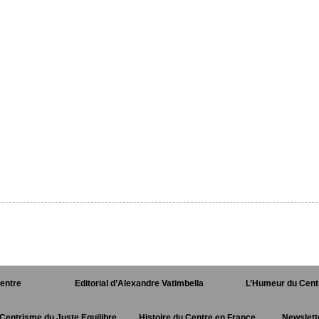
Centre
Editorial d’Alexandre Vatimbella
L’Humeur du Cent
Centrisme du Juste Equilibre
Histoire du Centre en France
Newslett