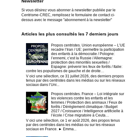
Newsletter
Si vous désirez vous abonner à newsletter publiée par le
Centrisme-CREC,
remplissez le formulaire de contact ci-
dessus avec le message "abonnement à la newsletter"
Articles les plus consultés les 7 derniers jours
Propos centristes. Union européenne – L’UE
recadre l’Iran / UE: permettre la participation
des enfants à la démocratie / Pologne:
l’ennemi, c’est la Russie / Allemagne:
protection des minorités sexuelles /
Espagne: prévenir les feux de forêts / Italie:
contre les populismes de gauche et de droite…
V oici une sélection, ce 31 juillet 2026, des derniers propos
tenus par des centristes dans les médias ou sur les réseaux
sociaux dans l’Uni...
Propos centristes. France – Loi intégrale sur
les violences contre les enfants et les
femmes / Protection des animaux / Feux de
forêts / Dérèglement climatique / Budget
2027 / Croissance / Intelligence artificielle à
l’école / Crise migratoire à Ceuta…
V oici une sélection, ce 1 er août 2026, des propos tenus
par des centristes dans les médias ou sur les réseaux
sociaux en France. ► Emma...