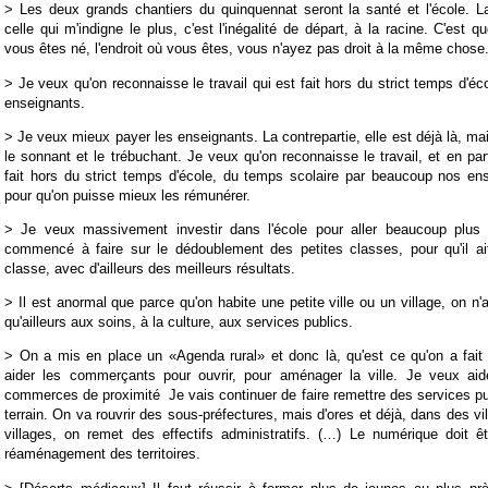
> Les deux grands chantiers du quinquennat seront la santé et l'école. La
celle qui m'indigne le plus, c'est l'inégalité de départ, à la racine. C'est q
vous êtes né, l'endroit où vous êtes, vous n'ayez pas droit à la même chose
> Je veux qu'on reconnaisse le travail qui est fait hors du strict temps d'é
enseignants.
> Je veux mieux payer les enseignants. La contrepartie, elle est déjà là, mai
le sonnant et le trébuchant. Je veux qu'on reconnaisse le travail, et en parti
fait hors du strict temps d'école, du temps scolaire par beaucoup nos ens
pour qu'on puisse mieux les rémunérer.
> Je veux massivement investir dans l'école pour aller beaucoup plus 
commencé à faire sur le dédoublement des petites classes, pour qu'il ai
classe, avec d'ailleurs des meilleurs résultats.
> Il est anormal que parce qu'on habite une petite ville ou un village, on 
qu'ailleurs aux soins, à la culture, aux services publics.
> On a mis en place un «Agenda rural» et donc là, qu'est ce qu'on a fait
aider les commerçants pour ouvrir, pour aménager la ville. Je veux ai
commerces de proximité
Je vais continuer de faire remettre des services p
terrain. On va rouvrir des sous-préfectures, mais d'ores et déjà, dans des v
villages, on remet des effectifs administratifs. (…) Le numérique doit ê
réaménagement des territoires.