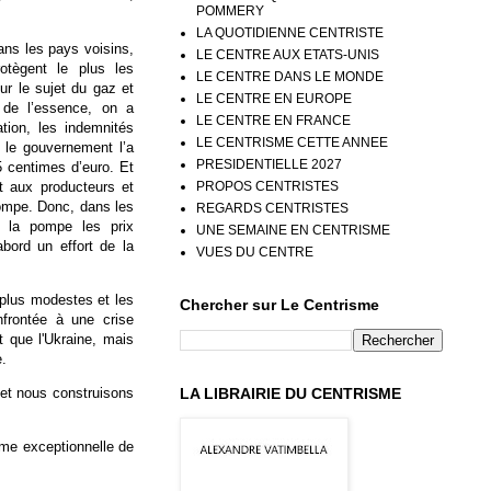
POMMERY
LA QUOTIDIENNE CENTRISTE
ans les pays voisins,
LE CENTRE AUX ETATS-UNIS
tègent le plus les
LE CENTRE DANS LE MONDE
sur le sujet du gaz et
LE CENTRE EN EUROPE
ix de l’essence, on a
LE CENTRE EN FRANCE
tion, les indemnités
LE CENTRISME CETTE ANNEE
, le gouvernement l’a
PRESIDENTIELLE 2027
 centimes d’euro. Et
t aux producteurs et
PROPOS CENTRISTES
pompe. Donc, dans les
REGARDS CENTRISTES
 la pompe les prix
UNE SEMAINE EN CENTRISME
abord un effort de la
VUES DU CENTRE
 plus modestes et les
Chercher sur Le Centrisme
frontée à une crise
t que l'Ukraine, mais
e.
LA LIBRAIRIE DU CENTRISME
et nous construisons
rime exceptionnelle de