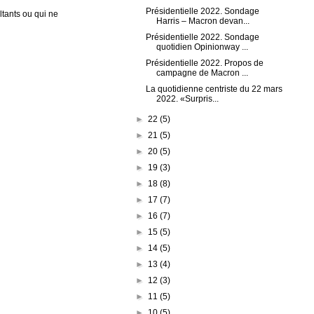
Présidentielle 2022. Sondage
tants ou qui ne
Harris – Macron devan...
Présidentielle 2022. Sondage
quotidien Opinionway ...
Présidentielle 2022. Propos de
campagne de Macron ...
La quotidienne centriste du 22 mars
2022. «Surpris...
►
22
(5)
►
21
(5)
►
20
(5)
►
19
(3)
►
18
(8)
►
17
(7)
►
16
(7)
►
15
(5)
►
14
(5)
►
13
(4)
►
12
(3)
►
11
(5)
►
10
(5)