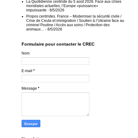
La Quotidienne centriste du 5 août 2026. Face aux crises
mondiales actuelles, l’Europe «puissance»
impuissante
- 8/5/2026
Propos centristes. France – Moderniser la sécurité civile /
Crise de Ceuta et immigration / Soutien à l’Ukraine face au
criminel Poutine / Accès aux soins / Protection des
animaux…
- 8/5/2026
Formulaire pour contacter le CREC
Nom
E-mail
*
Message
*