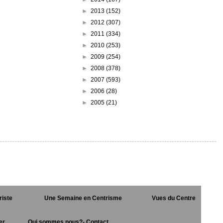
►
2013
(152)
►
2012
(307)
►
2011
(334)
►
2010
(253)
►
2009
(254)
►
2008
(378)
►
2007
(593)
►
2006
(28)
►
2005
(21)
riste
Une Semaine en Centrisme
Vues du Centre
er
Qui sommes nous?- Contact