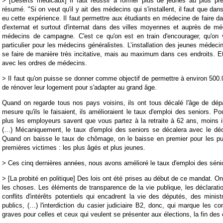
> [Déserts médicaux] Il faut réussir à former plus de jeunes au plus près d
résumé. "Si on veut qu'il y ait des médecins qui s'installent, il faut que dans 
eu cette expérience. Il faut permettre aux étudiants en médecine de faire d
d'externat et surtout d'internat dans des villes moyennes et auprès de mé
médecins de campagne. C'est ce qu'on est en train d'encourager, qu'on v
particulier pour les médecins généralistes. L’installation des jeunes médeci
se faire de manière très incitative, mais au maximum dans ces endroits. Et
avec les ordres de médecins.
> Il faut qu'on puisse se donner comme objectif de permettre à environ 50
de rénover leur logement pour s'adapter au grand âge.
Quand on regarde tous nos pays voisins, ils ont tous décalé l'âge de dépar
mesure qu'ils le faisaient, ils amélioraient le taux d'emploi des seniors. P
plus les employeurs savent que vous partez à la retraite à 62 ans, moins
(…) Mécaniquement, le taux d'emploi des seniors se décalera avec le déca
Quand on baisse le taux de chômage, on le baisse en premier pour les pub
premières victimes : les plus âgés et plus jeunes.
> Ces cinq dernières années, nous avons amélioré le taux d'emploi des séni
> [La probité en politique] Des lois ont été prises au début de ce mandat. O
les choses. Les éléments de transparence de la vie publique, les déclarati
conflits d'intérêts potentiels qui encadrent la vie des députés, des minis
publics, (…) l'interdiction du casier judiciaire B2, donc, qui marque les c
graves pour celles et ceux qui veulent se présenter aux élections, la fin des