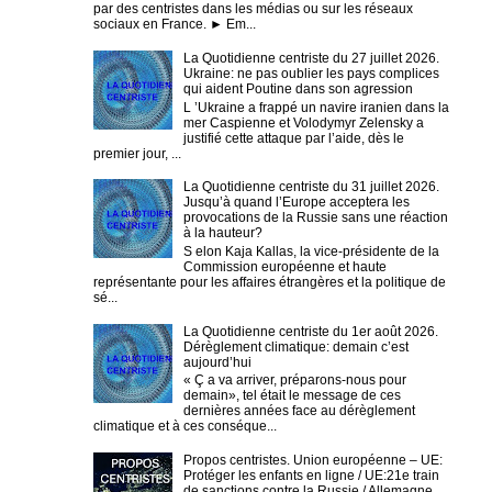
par des centristes dans les médias ou sur les réseaux
sociaux en France. ► Em...
La Quotidienne centriste du 27 juillet 2026.
Ukraine: ne pas oublier les pays complices
qui aident Poutine dans son agression
L ’Ukraine a frappé un navire iranien dans la
mer Caspienne et Volodymyr Zelensky a
justifié cette attaque par l’aide, dès le
premier jour, ...
La Quotidienne centriste du 31 juillet 2026.
Jusqu’à quand l’Europe acceptera les
provocations de la Russie sans une réaction
à la hauteur?
S elon Kaja Kallas, la vice-présidente de la
Commission européenne et haute
représentante pour les affaires étrangères et la politique de
sé...
La Quotidienne centriste du 1er août 2026.
Dérèglement climatique: demain c’est
aujourd’hui
« Ç a va arriver, préparons-nous pour
demain», tel était le message de ces
dernières années face au dérèglement
climatique et à ces conséque...
Propos centristes. Union européenne – UE:
Protéger les enfants en ligne / UE:21e train
de sanctions contre la Russie / Allemagne,