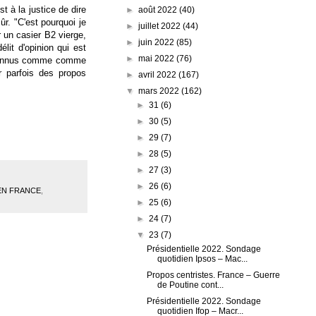
 à la justice de dire
►
août 2022
(40)
ûr. "C'est pourquoi je
►
juillet 2022
(44)
ir un casier B2 vierge,
►
juin 2022
(85)
élit d'opinion qui est
►
mai 2022
(76)
 reconnus comme comme
 parfois des propos
►
avril 2022
(167)
▼
mars 2022
(162)
►
31
(6)
►
30
(5)
►
29
(7)
►
28
(5)
►
27
(3)
►
26
(6)
EN FRANCE
,
►
25
(6)
►
24
(7)
▼
23
(7)
Présidentielle 2022. Sondage
quotidien Ipsos – Mac...
Propos centristes. France – Guerre
de Poutine cont...
Présidentielle 2022. Sondage
quotidien Ifop – Macr...