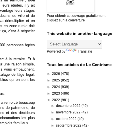
u territoire", a-t-il
leurs études, il y ait
avantage leurs stages
decins de ville et de
Pour obtenir cet ouvrage gratuitement
cliquez sur la couverture
a démultiplier et en
ns en zone rurale doit
 ça, c'est à négocier
This website in another language
0.000 personnes âgées
Powered by
Translate
t à la retraite. Et à
our une raison simple,
Tous les articles de Le Centrisme
 ils vous embauchent.
►
2026
(478)
lage de l'âge légal.
lics qui en sont les
►
2025
(852)
►
2024
(939)
►
2023
(486)
ors.
▼
2022
(981)
n a renforcé beaucoup
►
décembre 2022
(49)
ons de patrimoine, de
►
novembre 2022
(42)
tres et des décideurs
ondamnations les plus
►
octobre 2022
(40)
 emplois familiaux
►
septembre 2022
(42)