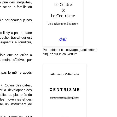
 pire des inégalités,
ue selon la famille où
.
cole par beaucoup nos
s il n'y a pas en face
culier travail qui est
eignants aujourd'hui,
Pour obtenir cet ouvrage gratuitement
cliquez sur la couverture
loin que ce qu'on a
t moins d'élèves par
n'a pas le même accès
 ? Rouvrir des cafés,
der à développer ces
ublics au plus près du
illes moyennes et des
tre un instrument de