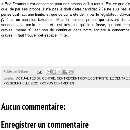
> Eric Zemmour est condamné pour des propos qu'il a tenus. Est ce que c'est
que, de par ses propos, il n'a pas le droit d'être candidat ? Je ne suis pas s
pense qu'il faut une limite, et que ce qui a été défini par le législateur, d'avo
j'y étais un peu plus favorable. Mais là, sur des propos qui relèvent d'un d
sanctionnable par la justice, et c'est très bien qu'elle le fasse, qui sont
graves, même s'il est bon de continuer dans notre société à condamner
graves, il faut trouver cet espace limite.
Publié par
Editeur
Libellés :
ACTUALITES DU CENTRE
,
CENTRE/CENTRISME/CENTRISTE
,
LE CENTRE 
PRESIDENTIELLE 2022
,
PROPOS CENTRISTES
Aucun commentaire:
Enregistrer un commentaire