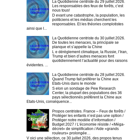
La Quotidienne centriste du 29 juillet 2026.
Les responsables des feux de forêts, c’est
nous tous!
D evant une catastrophe, la population, les
politiciens et les médias cherchent les
responsables. Et les théories complotistes
ainsi que l...
La Quotidienne centriste du 30 juillet 2026.
De toutes les menaces, la principale se
planque et s’appelle la Chine
L e dérèglement climatique, la Russie, l’Iran,
Trump et bien d’autres menaces font
quotidiennement l’actualité pour des raisons
évidentes. ...
La Quotidienne centriste du 28 juillet 2026.
Quand Trump fait préférer la Chine aux
Etats-Unis dans le monde
S elon un sondage de Pew Research
Center, la plupart des populations des 36
pays sélectionnés préfèrent la Chine aux
Etats-Unis, conséquence...
Propos centristes. France – Feux de forêts /
Protéger les enfants n’est pas une option /
Protéger notre modèle d’information /
Budget 2027 / L’économie résiste / «Méga-
décret» de simplification / Aide «grands
rouleurs» prolongée…
V oici une sélection, ce 30 juillet 2026, des propos tenus